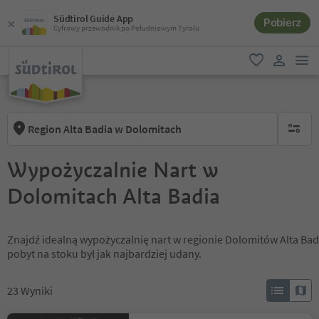
Südtirol Guide App
Pobierz
Cyfrowy przewodnik po Południowym Tyrolu
lin
ulubione
link uży
Region Alta Badia w Dolomitach
brak ak
Wypożyczalnie Nart w
Dolomitach Alta Badia
Znajdź idealną wypożyczalnię nart w regionie Dolomitów Alta Badi
pobyt na stoku był jak najbardziej udany.
23
Wyniki