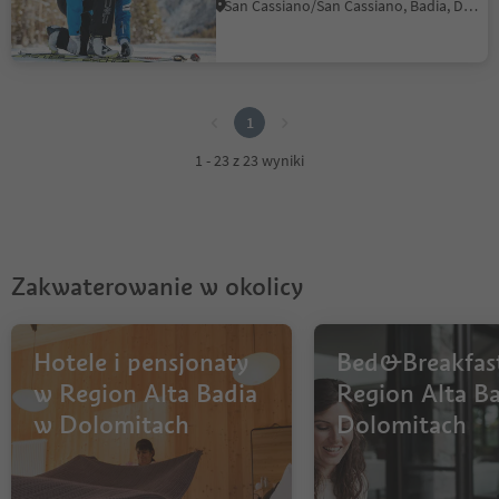
San Cassiano/San Cassiano, Badia, Dolomites Region Alta Badia
1
1
1 - 23 z 23 wyniki
Zakwaterowanie w okolicy
Hotele i pensjonaty
Bed&Breakfas
w Region Alta Badia
Region Alta B
w Dolomitach
Dolomitach