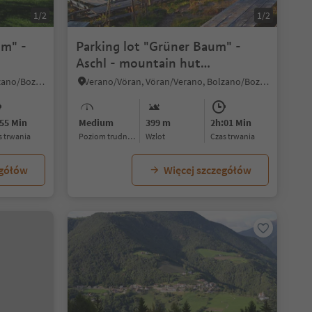
1/2
1/2
um" -
Parking lot "Grüner Baum" -
Aschl - mountain hut
"Sattlerhütte"
Verano/Vöran, Vöran/Verano, Bolzano/Bozen and environs
Verano/Vöran, Vöran/Verano, Bolzano/Bozen and environs
55 Min
Medium
399 m
2h:01 Min
as trwania
Poziom trudności
Wzlot
czas trwania
egółów
Więcej szczegółów