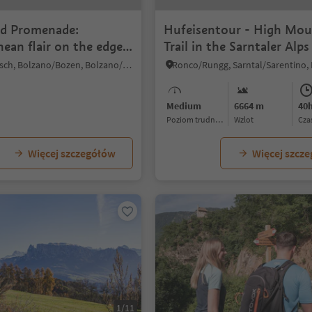
d Promenade:
Hufeisentour - High Mou
ean flair on the edge
Trail in the Sarntaler Alps
y
Rencio/Rentsch, Bolzano/Bozen, Bolzano/Bozen and environs
Medium
6664 m
40
Poziom trudności
Wzlot
cz
Więcej szczegółów
Więcej szcz
1/11