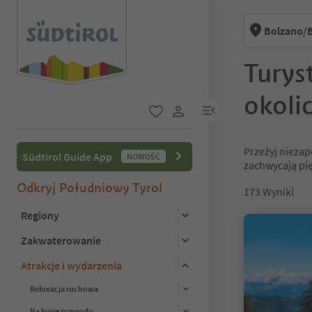
Bolzano/B
Turys
okoli
link menu
ulubione
link użytkownika
Przeżyj niezap
Südtirol Guide App
NOWOŚĆ
zachwycają pi
Odkryj Południowy Tyrol
173
Wyniki
Regiony
Zakwaterowanie
Atrakcje i wydarzenia
Rekreacja ruchowa
Na łonie przyrody