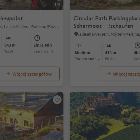
1/3
viewpoint
Circular Path Parkingplac
Schermoos - Tschaufen
Leifers/Laives, Laives/Leifers, Bolzano/Bozen and environs
643 m
2h:31 Min
Wzlot
czas trwania
Medium
415 m
4h:
Poziom trudności
Wzlot
cz
Więcej szczegółów
Więcej szcz