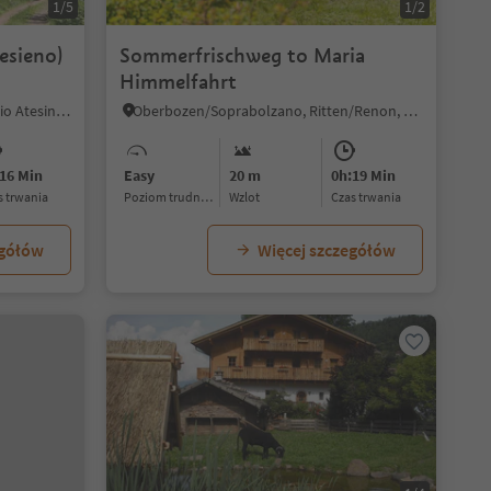
1/5
1/2
esieno)
Sommerfrischweg to Maria
Himmelfahrt
Nobls/Nobls, Jenesien/San Genesio Atesino, Bolzano/Bozen and environs
Oberbozen/Soprabolzano, Ritten/Renon, Bolzano/Bozen and environs
16 Min
Easy
20 m
0h:19 Min
as trwania
Poziom trudności
Wzlot
czas trwania
egółów
Więcej szczegółów