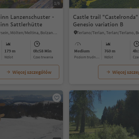
1/6
inn Lanzenschuster -
Castle trail "Castelronda"
inn Sattlerhütte
Genesio variation B
Vallesina/Versein, Mölten/Meltina, Bolzano/Bozen and environs
179 m
0h:58 Min
Medium
760 m
4h:
Wzlot
czas trwania
Poziom trudności
Wzlot
cz
Więcej szczegółów
Więcej szcz