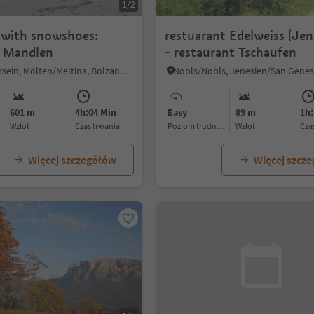
1/2
 with snowshoes:
restuarant Edelweiss (Jen
 Mandlen
- restaurant Tschaufen
Vallesina/Versein, Mölten/Meltina, Bolzano/Bozen and environs
601 m
4h:04 Min
Easy
89 m
1h:
Wzlot
czas trwania
Poziom trudności
Wzlot
cz
Więcej szczegółów
Więcej szcz