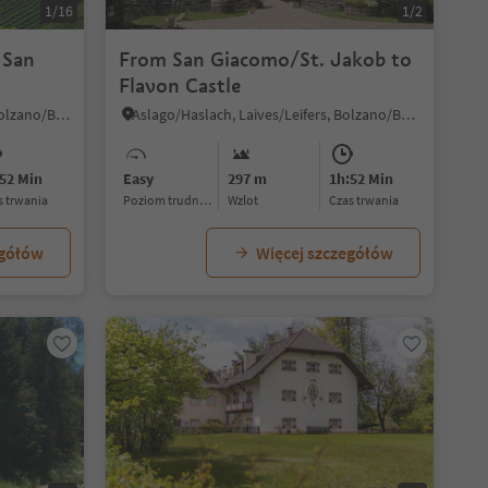
1/16
1/2
 San
From San Giacomo/St. Jakob to
Flavon Castle
Terlano/Terlan, Terlan/Terlano, Bolzano/Bozen and environs
Aslago/Haslach, Laives/Leifers, Bolzano/Bozen and environs
52 Min
Easy
297 m
1h:52 Min
as trwania
Poziom trudności
Wzlot
czas trwania
egółów
Więcej szczegółów