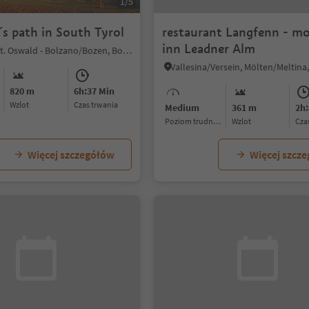
1/5
s path in South Tyrol
restaurant Langfenn - m
inn Leadner Alm
S. Osvaldo/St. Oswald - Bolzano/Bozen, Bolzano/Bozen, Bolzano/Bozen and environs
820 m
6h:37 Min
Wzlot
czas trwania
Medium
361 m
2h:
Poziom trudności
Wzlot
cz
Więcej szczegółów
Więcej szcz