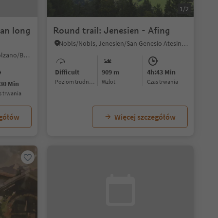
1/2
ean long
Round trail: Jenesien - Afing
Nobls/Nobls, Jenesien/San Genesio Atesino, Bolzano/Bozen and environs
Colle/Kohlern, Bolzano/Bozen, Bolzano/Bozen and environs
Difficult
909 m
4h:43 Min
Poziom trudności
Wzlot
czas trwania
30 Min
as trwania
egółów
Więcej szczegółów