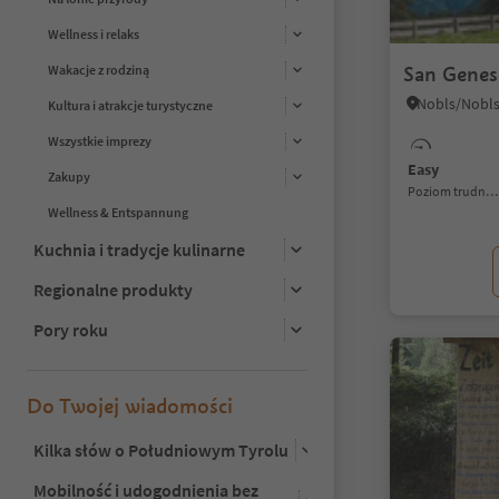
Wellness i relaks
San Genesi
Wakacje z rodziną
Kultura i atrakcje turystyczne
Wszystkie imprezy
Easy
Zakupy
Poziom trudności
Wellness & Entspannung
Kuchnia i tradycje kulinarne
Regionalne produkty
Pory roku
Do Twojej wiadomości
Kilka słów o Południowym Tyrolu
Mobilność i udogodnienia bez