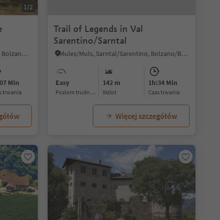
1/2
e
Trail of Legends in Val
Sarentino/Sarntal
Vallesina/Versein, Mölten/Meltina, Bolzano/Bozen and environs
Mules/Muls, Sarntal/Sarentino, Bolzano/Bozen and environs
07 Min
Easy
142 m
1h:34 Min
as trwania
Poziom trudności
Wzlot
czas trwania
egółów
Więcej szczegółów