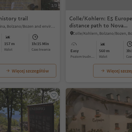
1/3
history trail
Colle/Kohlern: E5 Europ
distance path to Nova
Mölten/Meltina, Bolzano/Bozen and environs
Ponente/Deutschnofen
157 m
1h:15 Min
Wzlot
czas trwania
Easy
560 m
3h:
Poziom trudności
Wzlot
cz
Więcej szczegółów
Więcej szcz