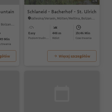
1/4
ountain
Schlaneid - Bacherhof - St. Ulrich
Vallesina/Versein, Mölten/Meltina, Bolzano/Bozen and environs
Vallesina/Versein, Mölten/Meltina, Bolzano/Bozen and environs
Easy
448 m
2h:46 Min
Poziom trudności
Wzlot
czas trwania
49 Min
as trwania
egółów
Więcej szczegółów