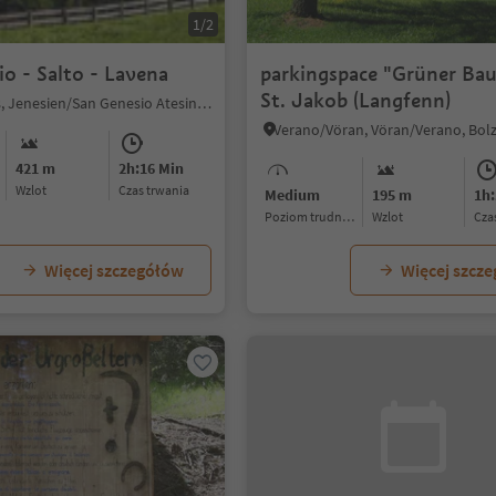
1/2
o - Salto - Lavena
parkingspace "Grüner Ba
St. Jakob (Langfenn)
Nobls/Nobls, Jenesien/San Genesio Atesino, Bolzano/Bozen and environs
421 m
2h:16 Min
Wzlot
czas trwania
Medium
195 m
1h:
Poziom trudności
Wzlot
cz
Więcej szczegółów
Więcej szcz