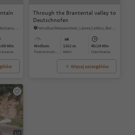
ntain
Through the Brantental valley to
Deutschnofen
Ronco/Rungg, Sarntal/Sarentino, Bolzano/Bozen and environs
Pietralba/Weissenstein, Laives/Leifers, Bolzano/Bozen and environs
h:00 Min
Medium
1262 m
4h:24 Min
as trwania
Poziom trudności
Wzlot
czas trwania
egółów
Więcej szczegółów
1/3