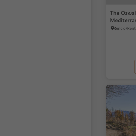
The Oswal
Mediterran
of the cit