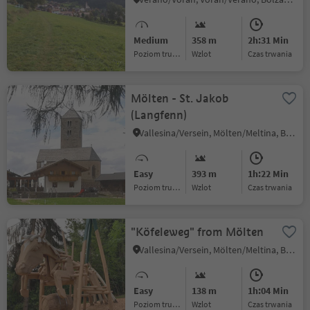
Medium
358 m
2h:31 Min
Poziom trudności
Wzlot
czas trwania
Mölten - St. Jakob
(Langfenn)
Vallesina/Versein, Mölten/Meltina, Bolzano/Bozen and environs
Easy
393 m
1h:22 Min
Poziom trudności
Wzlot
czas trwania
"Köfeleweg" from Mölten
Vallesina/Versein, Mölten/Meltina, Bolzano/Bozen and environs
Easy
138 m
1h:04 Min
Poziom trudności
Wzlot
czas trwania