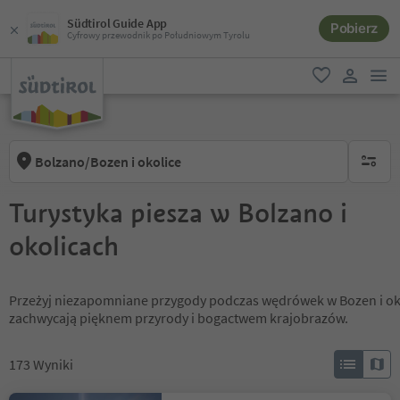
Südtirol Guide App
Pobierz
Cyfrowy przewodnik po Południowym Tyrolu
lin
ulubione
link uży
Bolzano/Bozen i okolice
brak ak
Turystyka piesza w Bolzano i
okolicach
Przeżyj niezapomniane przygody podczas wędrówek w Bozen i okoli
zachwycają pięknem przyrody i bogactwem krajobrazów.
173
Wyniki