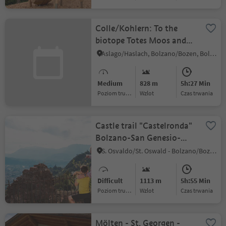
Colle/Kohlern: To the
biotope Totes Moos and
beyond!
Aslago/Haslach, Bolzano/Bozen, Bolzano/Bozen and environs
Medium
828 m
5h:27 Min
Poziom trudności
Wzlot
czas trwania
Castle trail "Castelronda"
Bolzano-San Genesio-
Terlano
S. Osvaldo/St. Oswald - Bolzano/Bozen, Bolzano/Bozen, Bolzano/Bozen and environs
Difficult
1113 m
5h:55 Min
Poziom trudności
Wzlot
czas trwania
Mölten - St. Georgen -