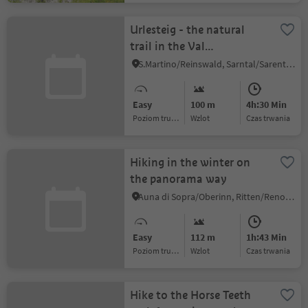
Urlesteig - the natural
trail in the Val
Sarentino/Sarntal Valley
S.Martino/Reinswald, Sarntal/Sarentino, Bolzano/Bozen and environs
Easy
100 m
4h:30 Min
Poziom trudności
Wzlot
czas trwania
Hiking in the winter on
the panorama way
Auna di Sopra/Oberinn, Ritten/Renon, Bolzano/Bozen and environs
Easy
112 m
1h:43 Min
Poziom trudności
Wzlot
czas trwania
Hike to the Horse Teeth