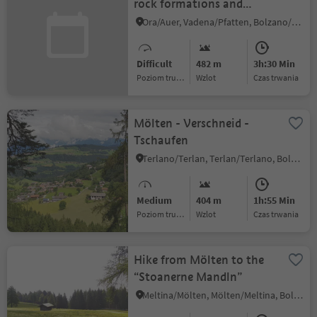
rock formations and
Castle Leuchtenburg
Ora/Auer, Vadena/Pfatten, Bolzano/Bozen and environs
Difficult
482 m
3h:30 Min
Poziom trudności
Wzlot
czas trwania
Mölten - Verschneid -
Tschaufen
Terlano/Terlan, Terlan/Terlano, Bolzano/Bozen and environs
Medium
404 m
1h:55 Min
Poziom trudności
Wzlot
czas trwania
Hike from Mölten to the
“Stoanerne Mandln”
Meltina/Mölten, Mölten/Meltina, Bolzano/Bozen and environs