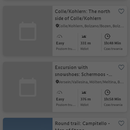
Colle/Kohlern: The north
side of Colle/Kohlern
Colle/Kohlern, Bolzano/Bozen, Bolzano/Bozen and environs
Easy
331 m
1h:48 Min
Poziom trudności
Wzlot
czas trwania
Excursion with
snowshoes: Schermoos -
Möltner Joch
Versein/Vallesina, Mölten/Meltina, Bolzano/Bozen and environs
Easy
376 m
1h:58 Min
Poziom trudności
Wzlot
czas trwania
Round trail: Campitello -