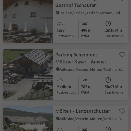
Gasthof Tschaufen
Terlano/Terlan, Terlan/Terlano, Bolzano/Bozen and environs
Easy
486 m
2h:16 Min
Poziom trudności
Wzlot
czas trwania
Parking Schermoos -
Möltner Kaser - Auener
Joch - Kreuzjoch
Vallesina/Versein, Mölten/Meltina, Bolzano/Bozen and environs
Medium
782 m
5h:07 Min
Poziom trudności
Wzlot
czas trwania
Mölten - Lanzenschuster
Vallesina/Versein, Mölten/Meltina, Bolzano/Bozen and environs