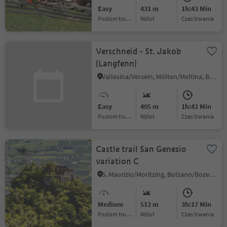
Easy
431 m
1h:43 Min
Poziom trudności
Wzlot
czas trwania
Verschneid - St. Jakob
(Langfenn)
Vallesina/Versein, Mölten/Meltina, Bolzano/Bozen and environs
Easy
405 m
1h:42 Min
Poziom trudności
Wzlot
czas trwania
Castle trail San Genesio
variation C
S. Maurizio/Moritzing, Bolzano/Bozen, Bolzano/Bozen and environs
Medium
512 m
3h:17 Min
Poziom trudności
Wzlot
czas trwania