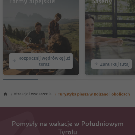
Farmy alpejskie
Baseny
Rozpocznij wędrówkę już
teraz
Zanurkuj tutaj
Atrakcje i wydarzenia
Turystyka piesza w Bolzano i okolicach
Pomysły na wakacje w Południowym
Tyrolu