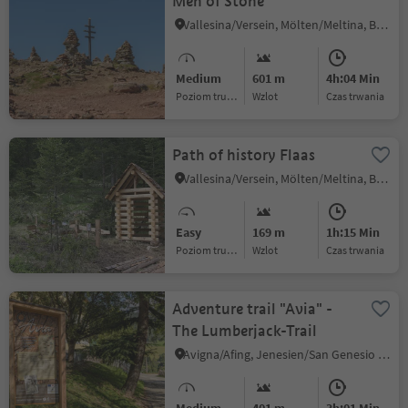
Men of Stone
Vallesina/Versein, Mölten/Meltina, Bolzano/Bozen and environs
Medium
601 m
4h:04 Min
Poziom trudności
Wzlot
czas trwania
Path of history Flaas
Vallesina/Versein, Mölten/Meltina, Bolzano/Bozen and environs
Easy
169 m
1h:15 Min
Poziom trudności
Wzlot
czas trwania
Adventure trail "Avia" -
The Lumberjack-Trail
Avigna/Afing, Jenesien/San Genesio Atesino, Bolzano/Bozen and environs