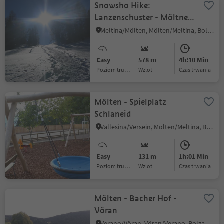
Snowsho Hike:
Lanzenschuster - Möltner
Joch
Meltina/Mölten, Mölten/Meltina, Bolzano/Bozen and environs
Easy
578 m
4h:10 Min
Poziom trudności
Wzlot
czas trwania
Mölten - Spielplatz
Schlaneid
Vallesina/Versein, Mölten/Meltina, Bolzano/Bozen and environs
Easy
131 m
1h:01 Min
Poziom trudności
Wzlot
czas trwania
Mölten - Bacher Hof -
Vöran
Verano/Vöran, Vöran/Verano, Bolzano/Bozen and environs