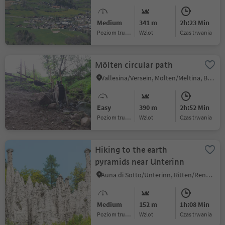
Medium
341 m
2h:23 Min
Poziom trudności
Wzlot
czas trwania
Mölten circular path
Vallesina/Versein, Mölten/Meltina, Bolzano/Bozen and environs
Easy
390 m
2h:52 Min
Poziom trudności
Wzlot
czas trwania
Hiking to the earth
pyramids near Unterinn
Auna di Sotto/Unterinn, Ritten/Renon, Bolzano/Bozen and environs
Medium
152 m
1h:08 Min
Poziom trudności
Wzlot
czas trwania