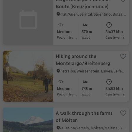
Route (Kreuzjochrunde)
Prati/Auen, Sarntal/Sarentino, Bolzano/Bozen and environs
Medium
570 m
5h:37 Min
Poziom trudności
Wzlot
czas trwania
Hiking around the
Montelargo/Breitenberg
Pietralba/Weissenstein, Laives/Leifers, Bolzano/Bozen and environs
Medium
745 m
3h:53 Min
Poziom trudności
Wzlot
czas trwania
A walk through the farms
of Mölten
Vallesina/Versein, Mölten/Meltina, Bolzano/Bozen and environs