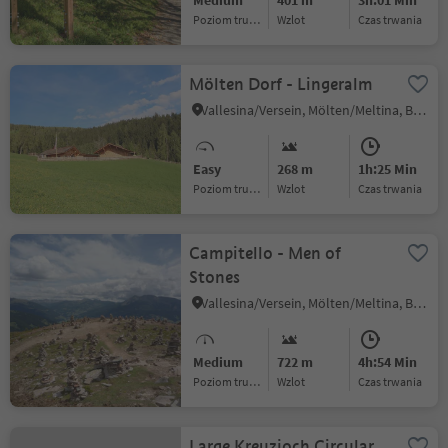
Medium
401 m
3h:01 Min
Poziom trudności
Wzlot
czas trwania
Mölten Dorf - Lingeralm
Vallesina/Versein, Mölten/Meltina, Bolzano/Bozen and environs
Easy
268 m
1h:25 Min
Poziom trudności
Wzlot
czas trwania
Campitello - Men of
Stones
Vallesina/Versein, Mölten/Meltina, Bolzano/Bozen and environs
Medium
722 m
4h:54 Min
Poziom trudności
Wzlot
czas trwania
Large Kreuzjoch Circular