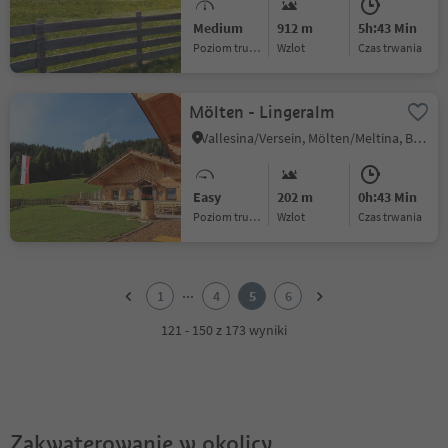
Medium
912 m
5h:43 Min
Poziom trudności
Wzlot
czas trwania
Mölten - Lingeralm
Vallesina/Versein, Mölten/Meltina, Bolzano/Bozen and environs
Easy
202 m
0h:43 Min
Poziom trudności
Wzlot
czas trwania
1
2
...
1
4
5
6
3
4
121 - 150 z 173 wyniki
5
6
Zakwaterowanie w okolicy