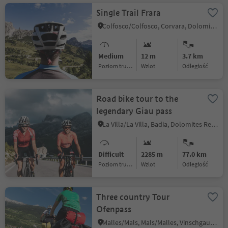
Single Trail Frara
Colfosco/Colfosco, Corvara, Dolomites Region Alta Badia
Medium
12 m
3.7 km
Poziom trudności
Wzlot
odległość
Road bike tour to the
legendary Giau pass
La Villa/La Villa, Badia, Dolomites Region Alta Badia
Difficult
2285 m
77.0 km
Poziom trudności
Wzlot
odległość
Three country Tour
Ofenpass
Malles/Mals, Mals/Malles, Vinschgau/Val Venosta