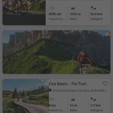
Difficult
2901 m
90.8 km
Poziom trudności
Wzlot
odległość
208 Sellaronda MTB
TOUR clockwise
Selva/Sëlva/Wolkenstein/Sëlva, Sëlva/Selva di Val Gardena, Dolomites Region Val Gardena
Difficult
4775 m
62.3 km
Poziom trudności
Wzlot
odległość
Bike Beats - Fle Trail
Corvara/Corvara, Corvara, Dolomites Region Alta Badia
Easy
15 m
1.9 km
Poziom trudności
Wzlot
odległość