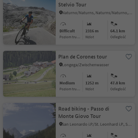
Stelvio Tour
Naturno/Naturns, Naturns/Naturno, Meran/Merano and environs
Difficult
2316 m
64.1 km
Poziom trudności
Wzlot
odległość
Plan de Corones tour
Longega/Zwischenwasser
Medium
1252 m
47.8 km
Poziom trudności
Wzlot
odległość
Road biking - Passo di
Monte Giovo Tour
San Leonardo i.P./St. Leonhard i.P., St.Leonhard in Passeier/San Leonardo in Passiria, Meran/Merano and environs