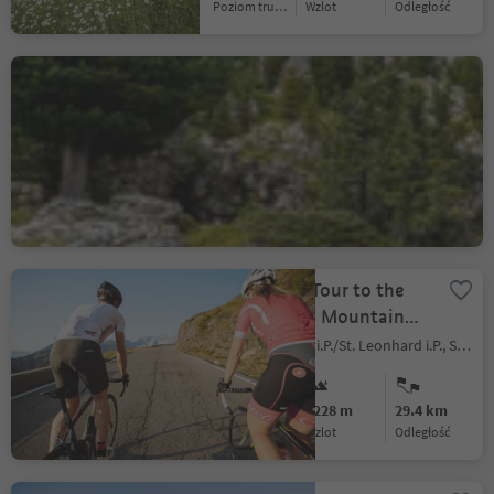
Poziom trudności
Wzlot
odległość
207 Sellaronda MTB
TOUR counterclockwise
Selva/Sëlva/Wolkenstein/Sëlva, Sëlva/Selva di Val Gardena, Dolomites Region Val Gardena
Difficult
4635 m
58.4 km
Poziom trudności
Wzlot
odległość
Racing Bike Tour to the
Timmelsjoch Mountain
Pass
San Leonardo i.P./St. Leonhard i.P., St.Leonhard in Passeier/San Leonardo in Passiria, Meran/Merano and environs
Difficult
2228 m
29.4 km
Poziom trudności
Wzlot
odległość