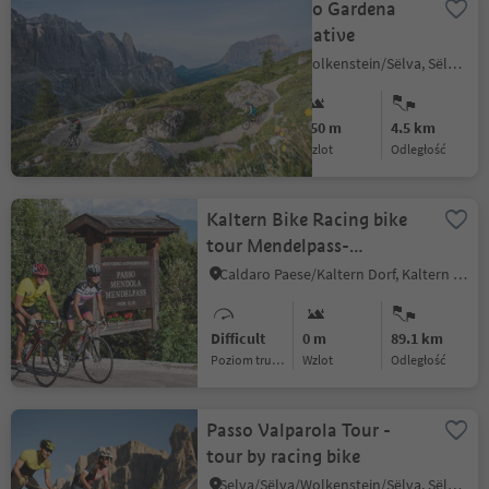
304 The Passo Gardena
circuit alternative
Selva/Sëlva/Wolkenstein/Sëlva, Sëlva/Selva di Val Gardena, Dolomites Region Val Gardena
Medium
650 m
4.5 km
Poziom trudności
Wzlot
odległość
Kaltern Bike Racing bike
tour Mendelpass-
Gampenpass
Caldaro Paese/Kaltern Dorf, Kaltern an der Weinstraße/Caldaro sulla Strada del Vino, Alto Adige Wine Road
Difficult
0 m
89.1 km
Poziom trudności
Wzlot
odległość
Passo Valparola Tour -
tour by racing bike
Selva/Sëlva/Wolkenstein/Sëlva, Sëlva/Selva di Val Gardena, Dolomites Region Val Gardena