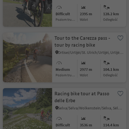
Difficult
2395 m
128.2 km
Poziom trudności
Wzlot
odległość
Tour to the Carezza pass -
tour by racing bike
Ortisei/Urtijëi/St. Ulrich/Urtijëi, Urtijëi/Ortisei, Dolomites Region Val Gardena
Medium
2977 m
104.1 km
Poziom trudności
Wzlot
odległość
Racing bike tour at Passo
delle Erbe
Selva/Sëlva/Wolkenstein/Sëlva, Sëlva/Selva di Val Gardena, Dolomites Region Val Gardena
Difficult
3536 m
114.4 km