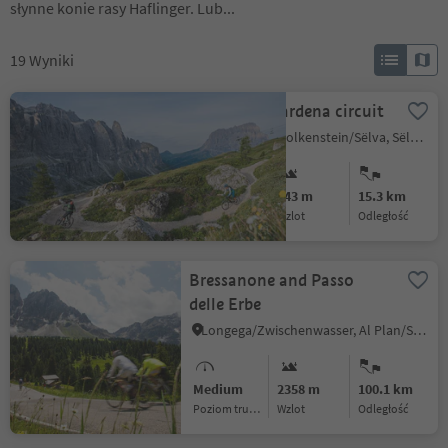
słynne konie rasy Haflinger. Lub...
19
Wyniki
303 Passo Gardena circuit
Selva/Sëlva/Wolkenstein/Sëlva, Sëlva/Selva di Val Gardena, Dolomites Region Val Gardena
Medium
843 m
15.3 km
Poziom trudności
Wzlot
odległość
Bressanone and Passo
delle Erbe
Longega/Zwischenwasser, Al Plan/San Vigilio, Dolomites Region Kronplatz/Plan de Corones
Medium
2358 m
100.1 km
Poziom trudności
Wzlot
odległość