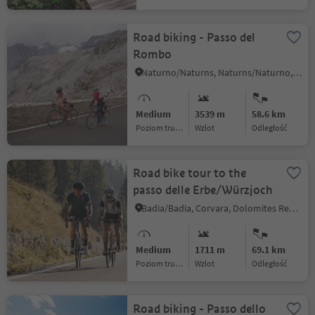
Road biking - Passo del
Rombo
Naturno/Naturns, Naturns/Naturno, Meran/Merano and environs
Medium
3539 m
58.6 km
Poziom trudności
Wzlot
odległość
Road bike tour to the
passo delle Erbe/Würzjoch
Badia/Badia, Corvara, Dolomites Region Alta Badia
Medium
1711 m
69.1 km
Poziom trudności
Wzlot
odległość
Road biking - Passo dello