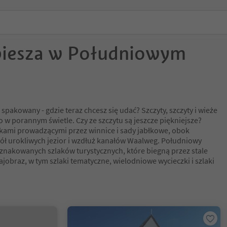
piesza w Południowym
i spakowany - gdzie teraz chcesz się udać? Szczyty, szczyty i wieże
 w porannym świetle. Czy ze szczytu są jeszcze piękniejsze?
akami prowadzącymi przez winnice i sady jabłkowe, obok
ł urokliwych jezior i wzdłuż kanałów Waalweg. Południowy
znakowanych szlaków turystycznych, które biegną przez stale
ajobraz, w tym szlaki tematyczne, wielodniowe wycieczki i szlaki