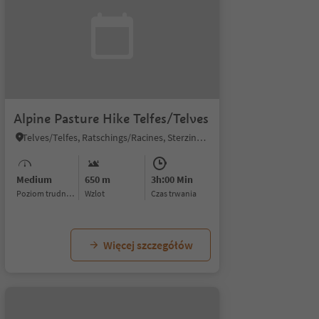
Alpine Pasture Hike Telfes/Telves
Telves/Telfes, Ratschings/Racines, Sterzing/Vipiteno and environs
Medium
650 m
3h:00 Min
Poziom trudności
Wzlot
czas trwania
Więcej szczegółów