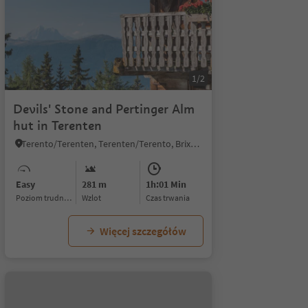
1/2
Devils' Stone and Pertinger Alm
hut in Terenten
Terento/Terenten, Terenten/Terento, Brixen/Bressanone and environs
Easy
281 m
1h:01 Min
Poziom trudności
Wzlot
czas trwania
Więcej szczegółów