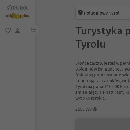
Południowy Tyrol
Turystyka 
link menu
ulubione
link użytkownika
Tyrolu
Słońce zaszło, jesteś w pełn
Dolomitów lśnią zachęcająco
Doliny są poprzecinane szl
imponujących zamków, wokó
Tyrol ma ponad 16 000 km o
zmieniający się naturalny kr
wysokogórskie.
2858
Wyniki