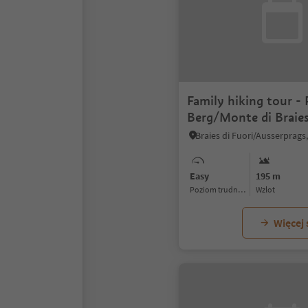
Family hiking tour - 
Berg/Monte di Braie
Easy
195 m
Poziom trudności
Wzlot
Więcej