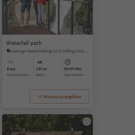
1/3
Waterfall path
Avelengo Paese/Hafling Dorf, Hafling/Avelengo, Meran/Merano and environs
Easy
140 m
0h:49 Min
Poziom trudności
Wzlot
czas trwania
Więcej szczegółów