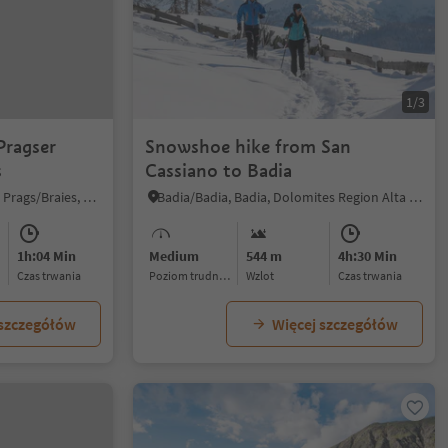
1/3
Pragser
Snowshoe hike from San
s
Cassiano to Badia
Braies di Fuori/Ausserprags, Prags/Braies, Dolomites Region 3 Zinnen
Badia/Badia, Badia, Dolomites Region Alta Badia
1h:04 Min
Medium
544 m
4h:30 Min
czas trwania
Poziom trudności
Wzlot
czas trwania
 szczegółów
Więcej szczegółów