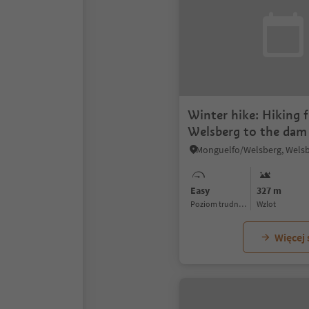
Winter hike: Hiking 
Welsberg to the dam
Easy
327 m
Poziom trudności
Wzlot
Więcej