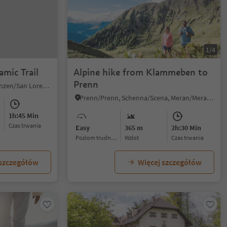
1/4
amic Trail
Alpine hike from Klammeben to
Prenn
Campolino/Lothen, St.Lorenzen/San Lorenzo di Sebato, Dolomites Region Kronplatz/Plan de Corones
Prenn/Prenn, Schenna/Scena, Meran/Merano and environs
1h:45 Min
czas trwania
Easy
365 m
2h:30 Min
Poziom trudności
Wzlot
czas trwania
 szczegółów
Więcej szczegółów