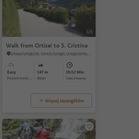
1/5
Walk from Ortisei to S. Cristina
Ortisei/Urtijëi/St. Ulrich/Urtijëi, Urtijëi/Ortisei, Dolomites Region Val Gardena
Easy
147 m
1h:57 Min
Poziom trudności
Wzlot
czas trwania
Więcej szczegółów