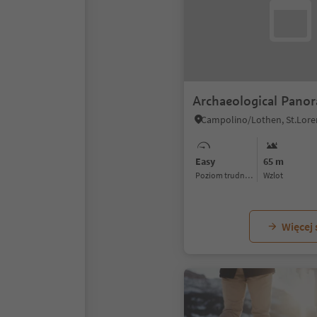
Archaeological Panor
Easy
65 m
Poziom trudności
Wzlot
Więcej