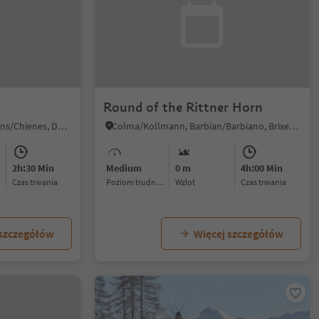
Round of the Rittner Horn
Casteldarne/Ehrenburg, Kiens/Chienes, Dolomites Region Kronplatz/Plan de Corones
Colma/Kollmann, Barbian/Barbiano, Brixen/Bressanone and environs
2h:30 Min
Medium
0 m
4h:00 Min
czas trwania
Poziom trudności
Wzlot
czas trwania
 szczegółów
Więcej szczegółów