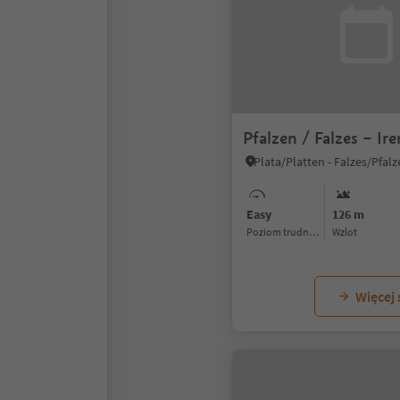
Pfalzen / Falzes – Ir
Easy
126 m
Poziom trudności
Wzlot
Więcej