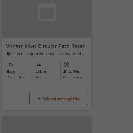
Winter hike: Circular Path Rasen
Rasun di Sopra/Oberrasen, Rasen-Antholz/Rasun Anterselva, Dolomites Region Kronplatz/Plan de Corones
Easy
231 m
2h:27 Min
Poziom trudności
Wzlot
czas trwania
Więcej szczegółów