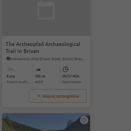
The Archeopfad Archaeological
Trail in Brixen
Bressanone città/Brixen Stadt, Brixen/Bressanone, Brixen/Bressanone and environs
Easy
286 m
1h:37 Min
Poziom trudności
Wzlot
czas trwania
Więcej szczegółów