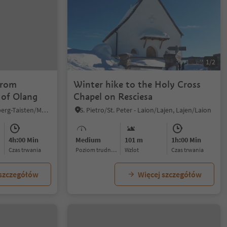
1/2
from
Winter hike to the Holy Cross
 of Olang
Chapel on Resciesa
Monguelfo/Welsberg, Welsberg-Taisten/Monguelfo-Tesido
S. Pietro/St. Peter - Laion/Lajen, Lajen/Laion
4h:00 Min
Medium
101 m
1h:00 Min
czas trwania
Poziom trudności
Wzlot
czas trwania
 szczegółów
Więcej szczegółów