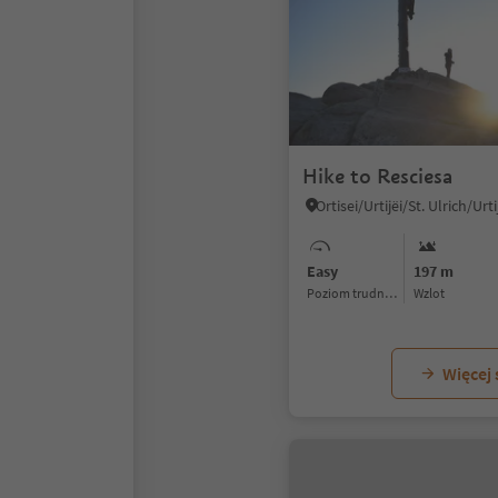
Hike to Resciesa
Easy
197 m
Poziom trudności
Wzlot
Więcej