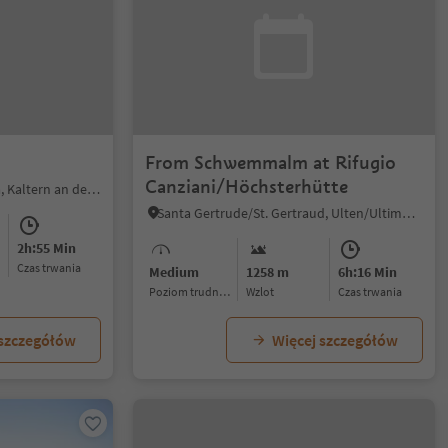
From Schwemmalm at Rifugio
Canziani/Höchsterhütte
Mendelpass/Passo Mendola, Kaltern an der Weinstraße/Caldaro sulla Strada del Vino, Alto Adige Wine Road
Santa Gertrude/St. Gertraud, Ulten/Ultimo, Meran/Merano and environs
2h:55 Min
czas trwania
Medium
1258 m
6h:16 Min
Poziom trudności
Wzlot
czas trwania
 szczegółów
Więcej szczegółów