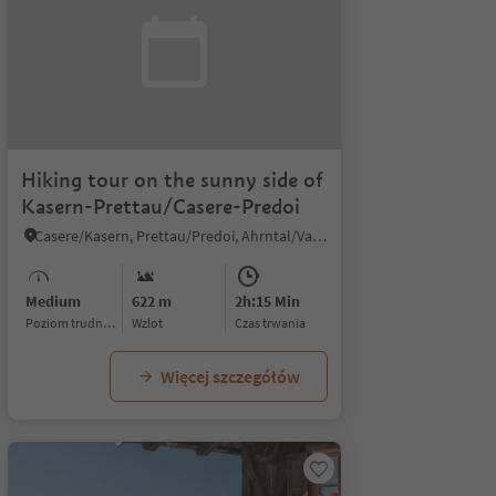
Hiking tour on the sunny side of
Kasern-Prettau/Casere-Predoi
Casere/Kasern, Prettau/Predoi, Ahrntal/Valle Aurina
Medium
622 m
2h:15 Min
Poziom trudności
Wzlot
czas trwania
Więcej szczegółów