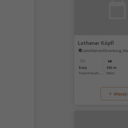
Lothener Köpfl
Easy
186 m
Poziom trudności
Wzlot
Więcej