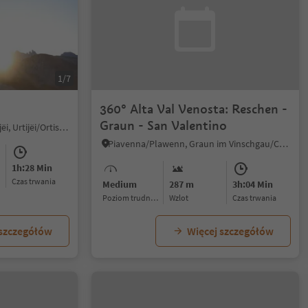
1/7
360° Alta Val Venosta: Reschen -
Graun - San Valentino
Ortisei/Urtijëi/St. Ulrich/Urtijëi, Urtijëi/Ortisei, Dolomites Region Val Gardena
Piavenna/Plawenn, Graun im Vinschgau/Curon Venosta, Vinschgau/Val Venosta
1h:28 Min
czas trwania
Medium
287 m
3h:04 Min
Poziom trudności
Wzlot
czas trwania
 szczegółów
Więcej szczegółów