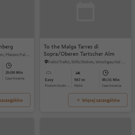
enberg
To the Malga Tarres di
Sopra/Oberen Tartscher Alm
Plata/Platten - Falzes/Pfalzen, Pfalzen/Falzes, Dolomites Region Kronplatz/Plan de Corones
Trafoi/Trafoi, Stilfs/Stelvio, Vinschgau/Val Venosta
2h:00 Min
czas trwania
Easy
987 m
4h:31 Min
Poziom trudności
Wzlot
czas trwania
 szczegółów
Więcej szczegółów