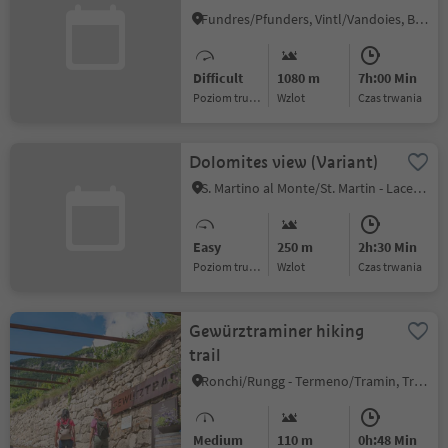
Alpine Gems
Fundres/Pfunders, Vintl/Vandoies, Brixen/Bressanone and environs
Difficult
1080 m
7h:00 Min
Poziom trudności
Wzlot
czas trwania
Dolomites view (Variant)
S. Martino al Monte/St. Martin - Laces/Latsch, Latsch/Laces, Vinschgau/Val Venosta
Easy
250 m
2h:30 Min
Poziom trudności
Wzlot
czas trwania
Gewürztraminer hiking
trail
Ronchi/Rungg - Termeno/Tramin, Tramin an der Weinstraße/Termeno sulla Strada del Vino, Alto Adige Wine Road
Medium
110 m
0h:48 Min