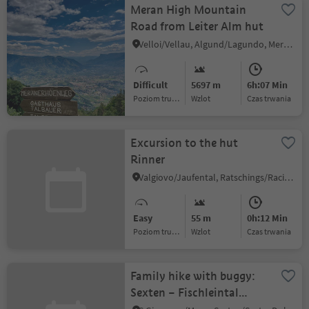
Meran High Mountain
Road from Leiter Alm hut
Velloi/Vellau, Algund/Lagundo, Meran/Merano and environs
Difficult
5697 m
6h:07 Min
Poziom trudności
Wzlot
czas trwania
Excursion to the hut
Rinner
Valgiovo/Jaufental, Ratschings/Racines, Sterzing/Vipiteno and environs
Easy
55 m
0h:12 Min
Poziom trudności
Wzlot
czas trwania
Family hike with buggy:
Sexten – Fischleintal