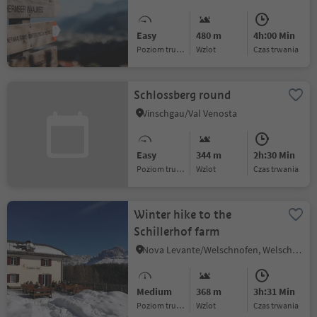
Easy
480 m
4h:00 Min
Poziom trudności
Wzlot
czas trwania
Schlossberg round
Vinschgau/Val Venosta
Easy
344 m
2h:30 Min
Poziom trudności
Wzlot
czas trwania
Winter hike to the
Schillerhof farm
Nova Levante/Welschnofen, Welschnofen/Nova Levante, Dolomites Region Eggental
Medium
368 m
3h:31 Min
Poziom trudności
Wzlot
czas trwania