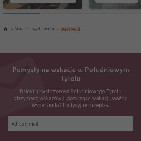
25
26
27
28
Atrakcje i wydarzenia
Wędrówki
29
30
31
32
33
34
35
Pomysły na wakacje w Południowym
36
Tyrolu
37
38
Dzięki newsletterowi Południowego Tyrolu
39
otrzymasz wskazówki dotyczące wakacji, ważne
40
wydarzenia i tradycyjne przepisy.
41
42
43
Adres e-mail
44
45
46