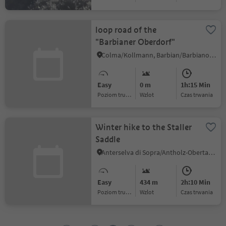
loop road of the
"Barbianer Oberdorf"
Colma/Kollmann, Barbian/Barbiano, Brixen/Bressanone and environs
Easy
0 m
1h:15 Min
Poziom trudności
Wzlot
czas trwania
Winter hike to the Staller
Saddle
Anterselva di Sopra/Antholz-Obertal, Rasen-Antholz/Rasun Anterselva, Dolomites Region Kronplatz/Plan de Corones
Easy
434 m
2h:10 Min
Poziom trudności
Wzlot
czas trwania
1