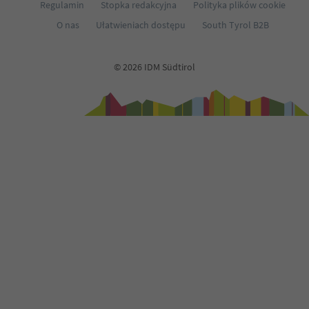
Regulamin
Stopka redakcyjna
Polityka plików cookie
70
O nas
Ułatwieniach dostępu
South Tyrol B2B
71
72
73
© 2026 IDM Südtirol
74
75
76
77
78
79
80
81
82
83
84
85
86
87
88
89
90
91