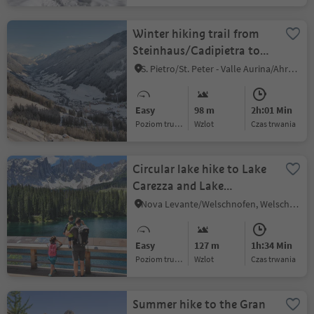
Winter hiking trail from
Steinhaus/Cadipietra to
St. Johann/San Giovanni
S. Pietro/St. Peter - Valle Aurina/Ahrntal, Ahrntal/Valle Aurina, Ahrntal/Valle Aurina
Easy
98 m
2h:01 Min
Poziom trudności
Wzlot
czas trwania
Circular lake hike to Lake
Carezza and Lake
Mittersee
Nova Levante/Welschnofen, Welschnofen/Nova Levante, Dolomites Region Eggental
Easy
127 m
1h:34 Min
Poziom trudności
Wzlot
czas trwania
Summer hike to the Gran