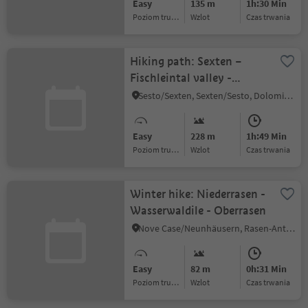
Easy
135 m
1h:30 Min
Poziom trudności
Wzlot
czas trwania
Hiking path: Sexten –
Fischleintal valley -
Talschlusshütte hut
Sesto/Sexten, Sexten/Sesto, Dolomites Region 3 Zinnen
Easy
228 m
1h:49 Min
Poziom trudności
Wzlot
czas trwania
Winter hike: Niederrasen -
Wasserwaldile - Oberrasen
Nove Case/Neunhäusern, Rasen-Antholz/Rasun Anterselva, Dolomites Region Kronplatz/Plan de Corones
Easy
82 m
0h:31 Min
Poziom trudności
Wzlot
czas trwania