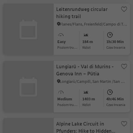
Leitenrundweg circular
hiking trail
Flanes/Flans, Freienfeld/Campo di Trens, Sterzing/Vipiteno and environs
Easy
184 m
1h:30 Min
Poziom trudności
Wzlot
czas trwania
Lungiarü - Val di Murins -
Genova Inn – Pütia
Longiarù/Campill, San Martin /San Martino, Dolomites Region Kronplatz/Plan de Corones
Medium
1403 m
4h:46 Min
Poziom trudności
Wzlot
czas trwania
Alpine Lake Circuit in
Pfunders: Hike to Hidden