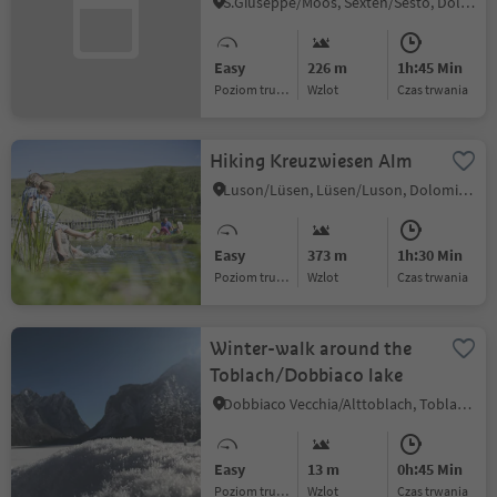
valley – Talschlusshütte
S.Giuseppe/Moos, Sexten/Sesto, Dolomites Region 3 Zinnen
hut
Easy
226 m
1h:45 Min
Poziom trudności
Wzlot
czas trwania
Hiking Kreuzwiesen Alm
Luson/Lüsen, Lüsen/Luson, Dolomites Region Lüsen Villnöss
Easy
373 m
1h:30 Min
Poziom trudności
Wzlot
czas trwania
Winter-walk around the
Toblach/Dobbiaco lake
Dobbiaco Vecchia/Alttoblach, Toblach/Dobbiaco, Dolomites Region 3 Zinnen
Easy
13 m
0h:45 Min
Poziom trudności
Wzlot
czas trwania