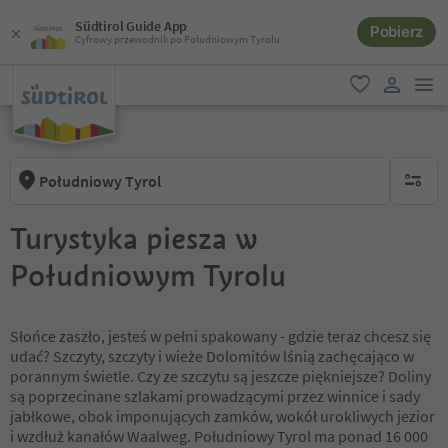
Südtirol Guide App
Pobierz
Cyfrowy przewodnik po Południowym Tyrolu
lin
ulubione
link uży
Południowy Tyrol
brak ak
Turystyka piesza w
Południowym Tyrolu
Słońce zaszło, jesteś w pełni spakowany - gdzie teraz chcesz się
udać? Szczyty, szczyty i wieże Dolomitów lśnią zachęcająco w
porannym świetle. Czy ze szczytu są jeszcze piękniejsze? Doliny
są poprzecinane szlakami prowadzącymi przez winnice i sady
jabłkowe, obok imponujących zamków, wokół urokliwych jezior
i wzdłuż kanałów Waalweg. Południowy Tyrol ma ponad 16 000