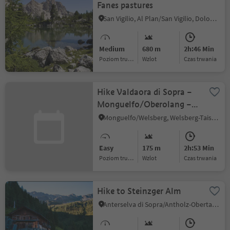
Fanes pastures
San Vigilio, Al Plan/San Vigilio, Dolomites Region Kronplatz/Plan de Corones
Medium
680 m
2h:46 Min
Poziom trudności
Wzlot
czas trwania
Hike Valdaora di Sopra –
Monguelfo/Oberolang –
Welsberg
Monguelfo/Welsberg, Welsberg-Taisten/Monguelfo-Tesido
Easy
175 m
2h:53 Min
Poziom trudności
Wzlot
czas trwania
Hike to Steinzger Alm
Anterselva di Sopra/Antholz-Obertal, Rasen-Antholz/Rasun Anterselva, Dolomites Region Kronplatz/Plan de Corones