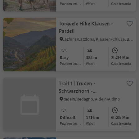
Poziom trudności
Wzlot
czas trwania
Törggele Hike Klausen -
Pardell
Lazfons/Latzfons, Klausen/Chiusa, Brixen/Bressanone and environs
Easy
385 m
2h:34 Min
Poziom trudności
Wzlot
czas trwania
Trail f | Truden -
Schwarzhorn -
Jochgrimm
Radein/Redagno, Aldein/Aldino
Difficult
1716 m
6h:05 Min
Poziom trudności
Wzlot
czas trwania