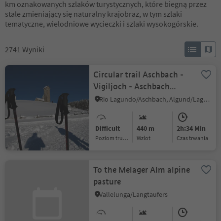
km oznakowanych szlaków turystycznych, które biegną przez
stale zmieniający się naturalny krajobraz, w tym szlaki
tematyczne, wielodniowe wycieczki i szlaki wysokogórskie.
2741
Wyniki
Circular trail Aschbach -
Vigiljoch - Aschbach
(Terrain Cure Trail n°1)
Rio Lagundo/Aschbach, Algund/Lagundo, Meran/Merano and environs
Difficult
440 m
2h:34 Min
Poziom trudności
Wzlot
czas trwania
To the Melager Alm alpine
pasture
Vallelunga/Langtaufers