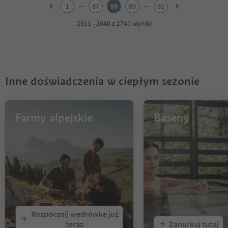
2
...
...
1
87
88
89
92
3
4
2611 - 2640 z 2741 wyniki
5
6
7
8
9
Inne doświadczenia w ciepłym sezonie
10
11
12
13
Farmy alpejskie
Baseny
14
15
16
17
18
19
20
21
22
Rozpocznij wędrówkę już
23
teraz
Zanurkuj tutaj
24