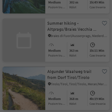
Medium
302 m
1h:49 Min
Poziom trudności
Wzlot
czas trwania
Summer hiking -
Altprags/Braies Vecchia -
Putzalm hut
Braies di Fuori/Ausserprags, Niederdorf/Villabassa, Dolomites Region 3 Zinnen
Medium
363 m
1h:11 Min
Poziom trudności
Wzlot
czas trwania
Algunder Waalweg trail
from Dorf Tirol/Tirolo
Tirolo/Tirol, Tirol/Tirolo, Meran/Merano and environs
Medium
368 m
4h:19 Min
Poziom trudności
Wzlot
czas trwania