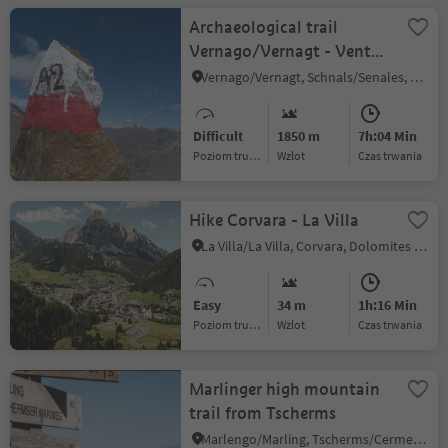
Archaeological trail
Vernago/Vernagt - Vent
(A2)
Vernago/Vernagt, Schnals/Senales, Vinschgau/Val Venosta
Difficult
1850 m
7h:04 Min
Poziom trudności
Wzlot
czas trwania
Hike Corvara - La Villa
La Villa/La Villa, Corvara, Dolomites Region Alta Badia
Easy
34 m
1h:16 Min
Poziom trudności
Wzlot
czas trwania
Marlinger high mountain
trail from Tscherms
Marlengo/Marling, Tscherms/Cermes, Meran/Merano and environs