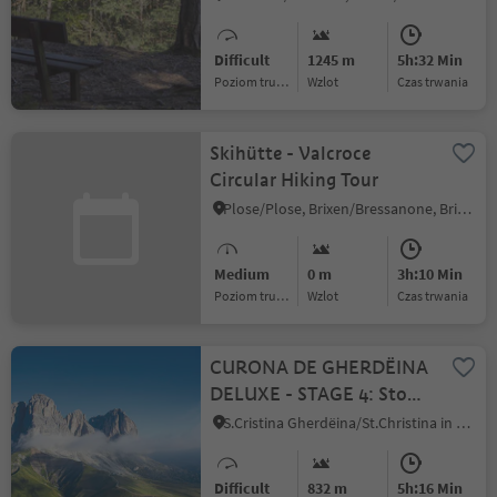
Difficult
1245 m
5h:32 Min
Poziom trudności
Wzlot
czas trwania
Skihütte - Valcroce
Circular Hiking Tour
Plose/Plose, Brixen/Bressanone, Brixen/Bressanone and environs
Medium
0 m
3h:10 Min
Poziom trudności
Wzlot
czas trwania
CURONA DE GHERDËINA
DELUXE - STAGE 4: Stone
city – Sella Pass –
S.Cristina Gherdëina/St.Christina in Gröden/S.Cristina Gherdëina/S.Cristina Val Gardena, S.Crestina Gherdëina/Santa Cristina Val Gardana, Dolomites Region Val Gardena
Sassolungo circuit - from
S. Cristina
Difficult
832 m
5h:16 Min