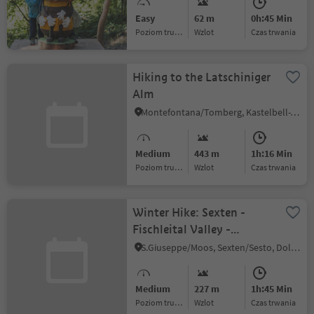
Easy
62 m
0h:45 Min
Poziom trudności
Wzlot
czas trwania
Hiking to the Latschiniger
Alm
Montefontana/Tomberg, Kastelbell-Tschars/Castelbello-Ciardes, Vinschgau/Val Venosta
Medium
443 m
1h:16 Min
Poziom trudności
Wzlot
czas trwania
Winter Hike: Sexten -
Fischleital Valley -
Talschlusshütte
S.Giuseppe/Moos, Sexten/Sesto, Dolomites Region 3 Zinnen
Medium
227 m
1h:45 Min
Poziom trudności
Wzlot
czas trwania