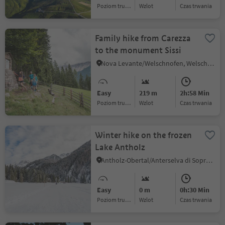
Poziom trudności
Wzlot
czas trwania
Family hike from Carezza
to the monument Sissi
Nova Levante/Welschnofen, Welschnofen/Nova Levante, Dolomites Region Eggental
Easy
219 m
2h:58 Min
Poziom trudności
Wzlot
czas trwania
Winter hike on the frozen
Lake Antholz
Antholz-Obertal/Anterselva di Sopra, Rasen-Antholz/Rasun Anterselva, Dolomites Region Kronplatz/Plan de Corones
Easy
0 m
0h:30 Min
Poziom trudności
Wzlot
czas trwania