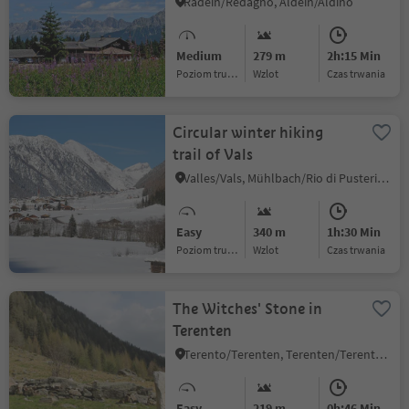
Jochgrimm
Radein/Redagno, Aldein/Aldino
Medium
279 m
2h:15 Min
Poziom trudności
Wzlot
czas trwania
Circular winter hiking
trail of Vals
Valles/Vals, Mühlbach/Rio di Pusteria, Brixen/Bressanone and environs
Easy
340 m
1h:30 Min
Poziom trudności
Wzlot
czas trwania
The Witches' Stone in
Terenten
Terento/Terenten, Terenten/Terento, Brixen/Bressanone and environs
Easy
219 m
0h:46 Min