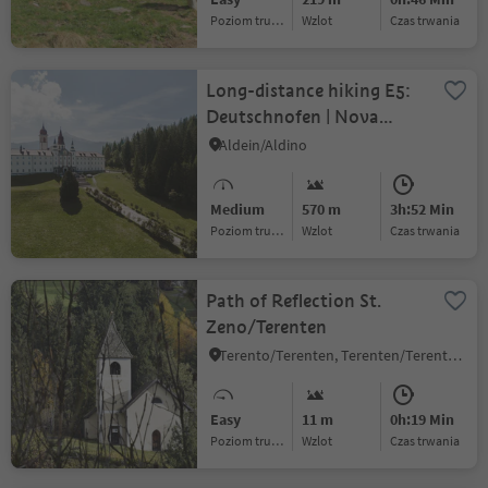
Poziom trudności
Wzlot
czas trwania
Long-distance hiking E5:
Deutschnofen | Nova
Ponente to Oberradein |
Aldein/Aldino
Redagno di Sopra
Medium
570 m
3h:52 Min
Poziom trudności
Wzlot
czas trwania
Path of Reflection St.
Zeno/Terenten
Terento/Terenten, Terenten/Terento, Brixen/Bressanone and environs
Easy
11 m
0h:19 Min
Poziom trudności
Wzlot
czas trwania