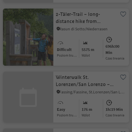
2-Täler-Trail – long-
distance hike from
Defereggen Valley to
Rasun di Sotto/Niederrasen
Antholz Valley
696h:00
Difficult
5575 m
Min
Poziom trudności
Wzlot
czas trwania
Winterwalk St.
Lorenzen/San Lorenzo –
Maria Saalen/Maria Sares
Fassing/Fassine, St.Lorenzen/San Lorenzo di Sebato, Dolomites Region Kronplatz/Plan de Corones
Easy
176 m
1h:19 Min
Poziom trudności
Wzlot
czas trwania