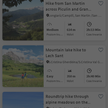
Hike from San Martin
across Piculin and Gran
Jú to the Piz de Plaies
Longiarù/Campill, San Martin /San Martino, Dolomites Region Kronplatz/Plan de Corones
Medium
614 m
2h:13 Min
Poziom trudności
Wzlot
czas trwania
Mountain lake hike to
Lech Sant
S.Cristina Gherdëina/S.Cristina Val Gardena/S.Cristina Gherdëina/St.Christina in Gröden, S.Crestina Gherdëina/Santa Cristina Val Gardana, Dolomites Region Val Gardena
Easy
350 m
2h:40 Min
Poziom trudności
Wzlot
czas trwania
Roundtrip hike through
alpine meadows on the