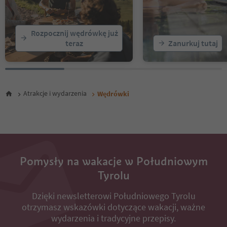
20
21
22
Rozpocznij wędrówkę już
23
teraz
Zanurkuj tutaj
24
25
26
27
28
Atrakcje i wydarzenia
Wędrówki
29
30
31
32
33
34
35
Pomysły na wakacje w Południowym
36
Tyrolu
37
38
Dzięki newsletterowi Południowego Tyrolu
39
otrzymasz wskazówki dotyczące wakacji, ważne
40
41
wydarzenia i tradycyjne przepisy.