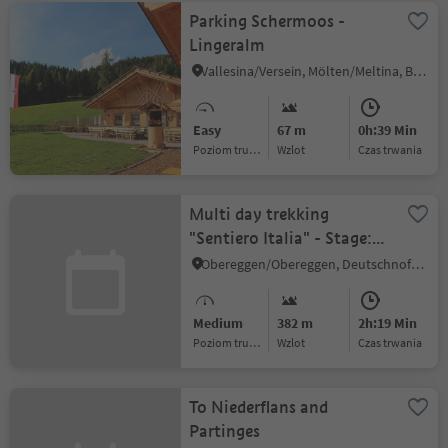
Parking Schermoos -
Lingeralm
Vallesina/Versein, Mölten/Meltina, Bolzano/Bozen and environs
Easy
67 m
0h:39 Min
Poziom trudności
Wzlot
czas trwania
Multi day trekking
"Sentiero Italia" - Stage:
Passo Lavazè-Obereggen
Obereggen/Obereggen, Deutschnofen/Nova Ponente, Dolomites Region Eggental
Medium
382 m
2h:19 Min
Poziom trudności
Wzlot
czas trwania
To Niederflans and
Partinges