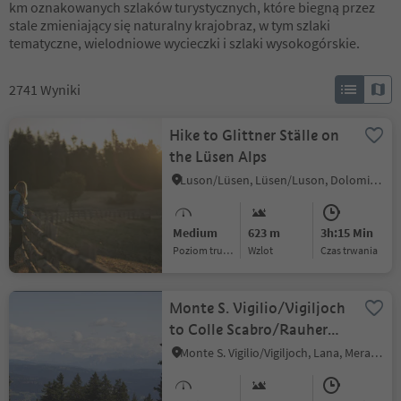
km oznakowanych szlaków turystycznych, które biegną przez
stale zmieniający się naturalny krajobraz, w tym szlaki
tematyczne, wielodniowe wycieczki i szlaki wysokogórskie.
2741
Wyniki
Hike to Glittner Ställe on
the Lüsen Alps
Luson/Lüsen, Lüsen/Luson, Dolomites Region Lüsen Villnöss
Medium
623 m
3h:15 Min
Poziom trudności
Wzlot
czas trwania
Monte S. Vigilio/Vigiljoch
to Colle Scabro/Rauher
Bühel
Monte S. Vigilio/Vigiljoch, Lana, Meran/Merano and environs