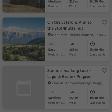
Medium
217 m
3h:30 Min
Poziom trudności
Wzlot
czas trwania
On the Latzfons Alm to
the Stöfflhütte hut
Villandro/Villanders, Klausen/Chiusa, Brixen/Bressanone and environs
Easy
169 m
2h:00 Min
Poziom trudności
Wzlot
czas trwania
Summer walking tour -
Lago di Braies/ Pragser
Wildsee - Malga Kaseralm
Braies di Dentro/Innerprags, Prags/Braies, Dolomites Region 3 Zinnen
hut
Medium
555 m
1h:30 Min
Poziom trudności
Wzlot
czas trwania