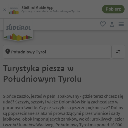
Südtirol Guide App
Pobierz
Cyfrowy przewodnik po Południowym Tyrolu
lin
ulubione
link uży
Południowy Tyrol
brak ak
Turystyka piesza w
Południowym Tyrolu
Słońce zaszło, jesteś w pełni spakowany - gdzie teraz chcesz się
udać? Szczyty, szczyty i wieże Dolomitów lśnią zachęcająco w
porannym świetle. Czy ze szczytu są jeszcze piękniejsze? Doliny
są poprzecinane szlakami prowadzącymi przez winnice i sady
jabłkowe, obok imponujących zamków, wokół urokliwych jezior
i wzdłuż kanałów Waalweg. Południowy Tyrol ma ponad 16 000