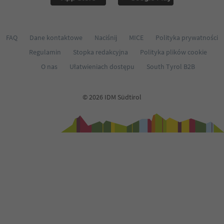
65
66
67
68
FAQ
Dane kontaktowe
Naciśnij
MICE
Polityka prywatności
69
Regulamin
Stopka redakcyjna
Polityka plików cookie
70
71
O nas
Ułatwieniach dostępu
South Tyrol B2B
72
73
74
© 2026 IDM Südtirol
75
76
77
78
79
80
81
82
83
84
85
86