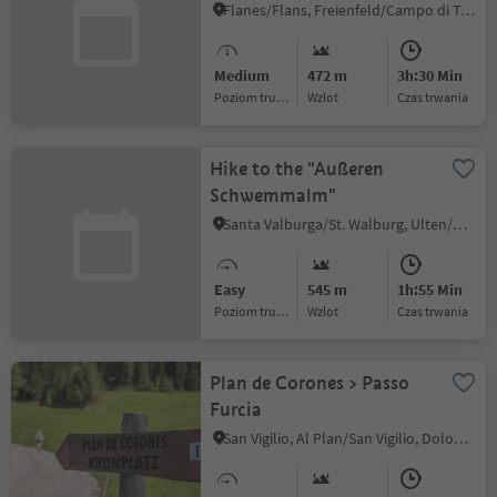
Flanes/Flans, Freienfeld/Campo di Trens, Sterzing/Vipiteno and environs
Medium
472 m
3h:30 Min
Poziom trudności
Wzlot
czas trwania
Hike to the "Außeren
Schwemmalm"
Santa Valburga/St. Walburg, Ulten/Ultimo, Meran/Merano and environs
Easy
545 m
1h:55 Min
Poziom trudności
Wzlot
czas trwania
Plan de Corones > Passo
Furcia
San Vigilio, Al Plan/San Vigilio, Dolomites Region Kronplatz/Plan de Corones