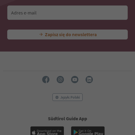
42
43
44
Adres e-mail
45
46
47
Zapisz się do newslettera
48
49
50
51
52
53
54
55
56
57
58
Język: Polski
59
60
61
Südtirol Guide App
62
63
64