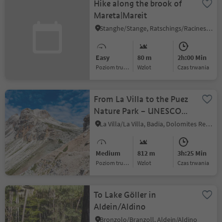
Hike along the brook of
Mareta|Mareit
Stanghe/Stange, Ratschings/Racines, Sterzing/Vipiteno and environs
Easy
80 m
2h:00 Min
Poziom trudności
Wzlot
czas trwania
From La Villa to the Puez
Nature Park – UNESCO
World Heritage
La Villa/La Villa, Badia, Dolomites Region Alta Badia
Medium
812 m
3h:25 Min
Poziom trudności
Wzlot
czas trwania
To Lake Göller in
Aldein/Aldino
Bronzolo/Branzoll, Aldein/Aldino