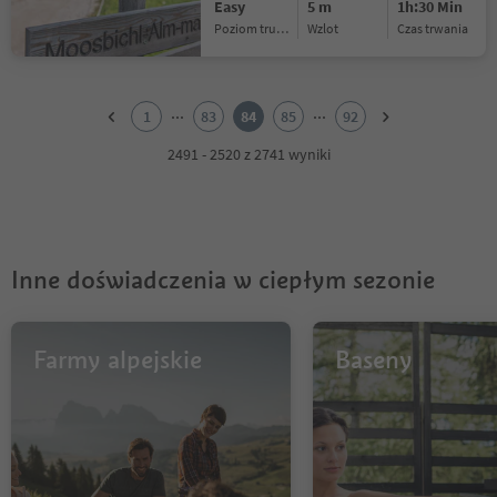
Easy
5 m
1h:30 Min
Poziom trudności
Wzlot
czas trwania
1
2
...
...
1
83
84
85
92
3
4
2491 - 2520 z 2741 wyniki
5
6
7
8
9
Inne doświadczenia w ciepłym sezonie
10
11
12
13
Farmy alpejskie
Baseny
14
15
16
17
18
19