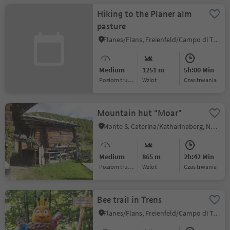
Hiking to the Planer alm
pasture
Flanes/Flans, Freienfeld/Campo di Trens, Sterzing/Vipiteno and environs
Medium
1251 m
5h:00 Min
Poziom trudności
Wzlot
czas trwania
Mountain hut "Moar"
Monte S. Caterina/Katharinaberg, Naturns/Naturno, Meran/Merano and environs
Medium
865 m
2h:42 Min
Poziom trudności
Wzlot
czas trwania
Bee trail in Trens
Flanes/Flans, Freienfeld/Campo di Trens, Sterzing/Vipiteno and environs