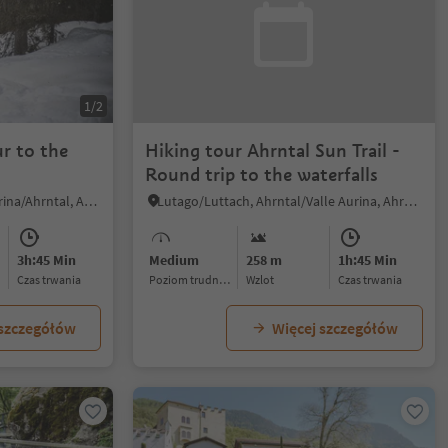
1/2
r to the
Hiking tour Ahrntal Sun Trail -
Round trip to the waterfalls
S. Pietro/St. Peter - Valle Aurina/Ahrntal, Ahrntal/Valle Aurina, Ahrntal/Valle Aurina
Lutago/Luttach, Ahrntal/Valle Aurina, Ahrntal/Valle Aurina
3h:45 Min
Medium
258 m
1h:45 Min
czas trwania
Poziom trudności
Wzlot
czas trwania
 szczegółów
Więcej szczegółów