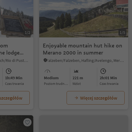
1/2
1/5
from
Enjoyable mountain hut hike on
ne lodge
Merano 2000 in summer
Maranza/Meransen, Mühlbach/Rio di Pusteria, Brixen/Bressanone and environs
Falzeben/Falzeben, Hafling/Avelengo, Meran/Merano and environs
1h:49 Min
Medium
221 m
2h:01 Min
czas trwania
Poziom trudności
Wzlot
czas trwania
 szczegółów
Więcej szczegółów