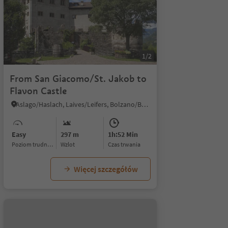
1/2
From San Giacomo/St. Jakob to
Flavon Castle
Aslago/Haslach, Laives/Leifers, Bolzano/Bozen and environs
Easy
297 m
1h:52 Min
Poziom trudności
Wzlot
czas trwania
Więcej szczegółów