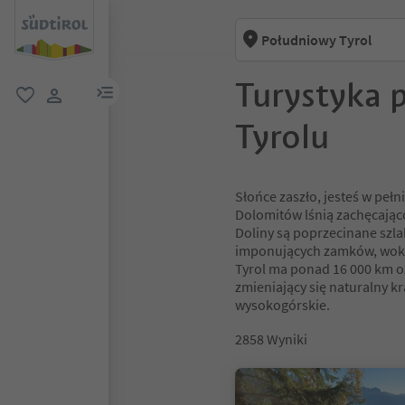
Południowy Tyrol
Turystyka 
link menu
ulubione
link użytkownika
Tyrolu
Słońce zaszło, jesteś w pełn
Dolomitów lśnią zachęcająco
Doliny są poprzecinane szl
imponujących zamków, wokó
Tyrol ma ponad 16 000 km o
zmieniający się naturalny kr
wysokogórskie.
2858
Wyniki