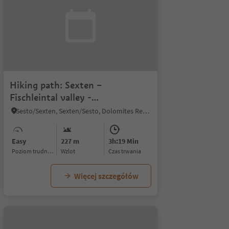
Hiking path: Sexten –
Fischleintal valley -
Talschlusshütte hut
Sesto/Sexten, Sexten/Sesto, Dolomites Region 3 Zinnen
Easy
227 m
3h:19 Min
Poziom trudności
Wzlot
czas trwania
Więcej szczegółów