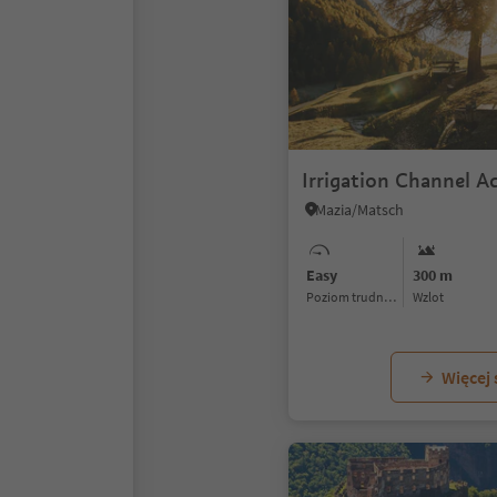
Irrigation Channel A
Mazia/Matsch
Easy
300 m
Poziom trudności
Wzlot
Więcej