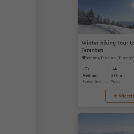
Winter hiking tour t
Terenten
Medium
578 m
Poziom trudności
Wzlot
Więcej