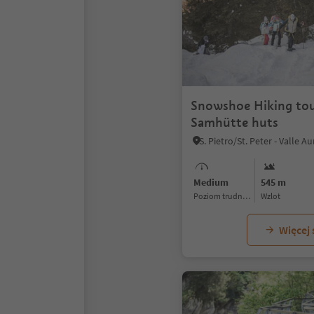
Snowshoe Hiking tou
Samhütte huts
Medium
545 m
Poziom trudności
Wzlot
Więcej