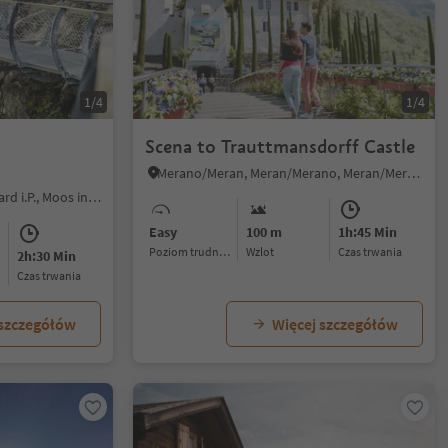
1/4
1/4
Scena to Trauttmansdorff Castle
Merano/Meran, Meran/Merano, Meran/Merano and environs
San Leonardo i.P./St. Leonhard i.P., Moos in Passeier/Moso in Passiria, Meran/Merano and environs
Easy
100 m
1h:45 Min
Poziom trudności
Wzlot
czas trwania
2h:30 Min
czas trwania
 szczegółów
Więcej szczegółów