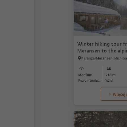
Winter hiking tour 
Meransen to the alpi
Bacherhütte
Medium
218 m
Poziom trudności
Wzlot
Więcej