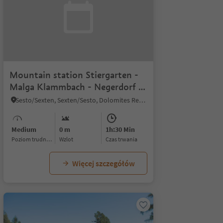
Mountain station Stiergarten -
Malga Klammbach - Negerdorf -
Rifugio Pendio Monte Elmo -
Sesto/Sexten, Sexten/Sesto, Dolomites Region 3 Zinnen
Moso
Medium
0 m
1h:30 Min
Poziom trudności
Wzlot
czas trwania
Więcej szczegółów