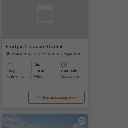
Footpath Cudan-Dumat
Ortisei/Urtijëi/St. Ulrich/Urtijëi, Urtijëi/Ortisei, Dolomites Region Val Gardena
Easy
110 m
1h:01 Min
Poziom trudności
Wzlot
czas trwania
Więcej szczegółów