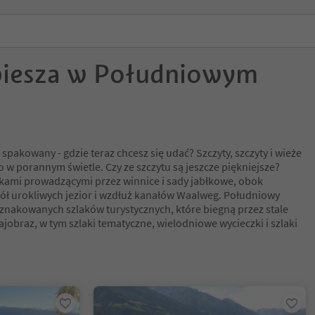
piesza w Południowym
i spakowany - gdzie teraz chcesz się udać? Szczyty, szczyty i wieże
 w porannym świetle. Czy ze szczytu są jeszcze piękniejsze?
akami prowadzącymi przez winnice i sady jabłkowe, obok
ł urokliwych jezior i wzdłuż kanałów Waalweg. Południowy
znakowanych szlaków turystycznych, które biegną przez stale
ajobraz, w tym szlaki tematyczne, wielodniowe wycieczki i szlaki