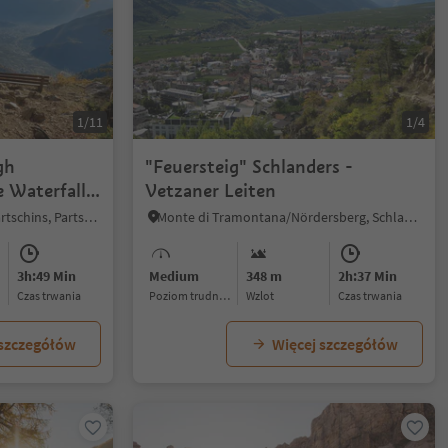
1/11
1/4
gh
"Feuersteig" Schlanders -
e Waterfall
Vetzaner Leiten
Tablà/Tabland - Parcines/Partschins, Partschins/Parcines, Meran/Merano and environs
Monte di Tramontana/Nördersberg, Schlanders/Silandro, Vinschgau/Val Venosta
3h:49 Min
Medium
348 m
2h:37 Min
czas trwania
Poziom trudności
Wzlot
czas trwania
 szczegółów
Więcej szczegółów