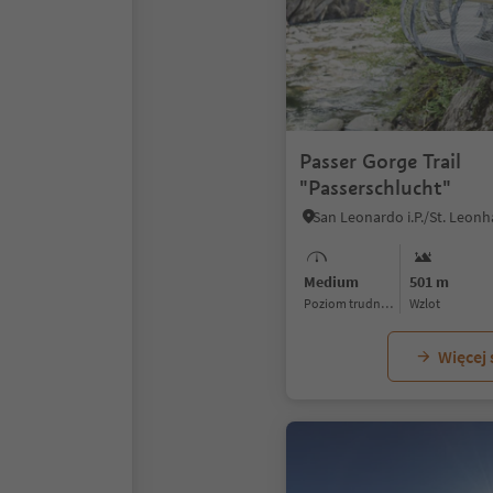
Passer Gorge Trail
"Passerschlucht"
Medium
501 m
Poziom trudności
Wzlot
Więcej