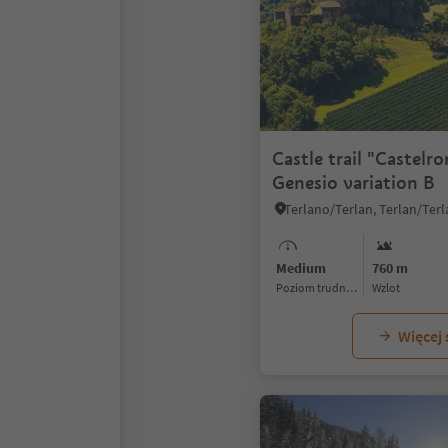
Castle trail "Castelr
Genesio variation B
Medium
760 m
Poziom trudności
Wzlot
Więcej