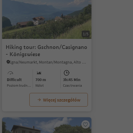
1/5
Hiking tour: Gschnon/Casignano
- Königswiese
Egna/Neumarkt, Montan/Montagna, Alto Adige Wine Road
Difficult
700 m
3h:45 Min
Poziom trudności
Wzlot
czas trwania
Więcej szczegółów