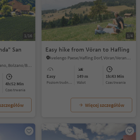
1/16
1/4
onda" San
Easy hike from Vöran to Hafling
Avelengo Paese/Hafling Dorf, Vöran/Verano, Meran/Merano and environs
Terlano/Terlan, Terlan/Terlano, Bolzano/Bozen and environs
Easy
149 m
1h:43 Min
Poziom trudności
Wzlot
czas trwania
4h:52 Min
czas trwania
 szczegółów
Więcej szczegółów