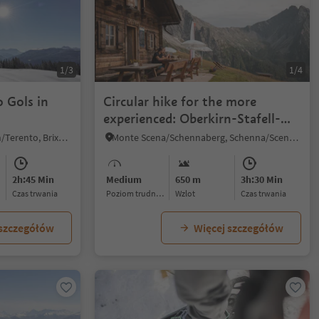
1/3
1/4
o Gols in
Circular hike for the more
experienced: Oberkirn-Stafell-
Assen Hut-Videgg
Terento/Terenten, Terenten/Terento, Brixen/Bressanone and environs
Monte Scena/Schennaberg, Schenna/Scena, Meran/Merano and environs
2h:45 Min
Medium
650 m
3h:30 Min
czas trwania
Poziom trudności
Wzlot
czas trwania
 szczegółów
Więcej szczegółów