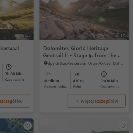
1/5
1/5
ckerwaal
Dolomites World Heritage
Geotrail II - Stage 4: from the
Tierser Alpl Hut to Ortisei/St.
Alpe di Siusi/Seiseralm, Urtijëi/Ortisei, Dolomites Region Val Gardena
Ulrich
2h:30 Min
czas trwania
Medium
426 m
5h:30 Min
Poziom trudności
Wzlot
czas trwania
 szczegółów
Więcej szczegółów