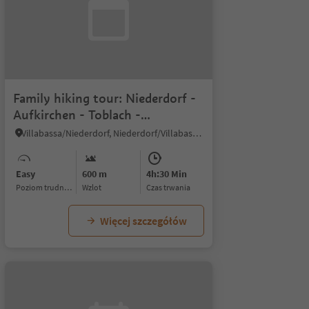
Family hiking tour: Niederdorf -
Aufkirchen - Toblach -
Niederdorf
Villabassa/Niederdorf, Niederdorf/Villabassa, Dolomites Region 3 Zinnen
Easy
600 m
4h:30 Min
Poziom trudności
Wzlot
czas trwania
Więcej szczegółów