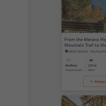
From the Merano Hi
Mountain Trail to th
Alpine Trail
Medium
229 m
Poziom trudności
Wzlot
Więcej