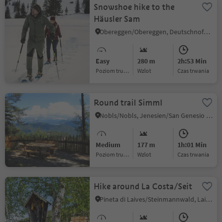
Snowshoe hike to the
Häusler Sam
Obereggen/Obereggen, Deutschnofen/Nova Ponente, Dolomites Region Eggental
Easy
280 m
2h:53 Min
Poziom trudności
Wzlot
czas trwania
Round trail Simml
Nobls/Nobls, Jenesien/San Genesio Atesino, Bolzano/Bozen and environs
Medium
177 m
1h:01 Min
Poziom trudności
Wzlot
czas trwania
Hike around La Costa/Seit
Pineta di Laives/Steinmannwald, Laives/Leifers, Bolzano/Bozen and environs