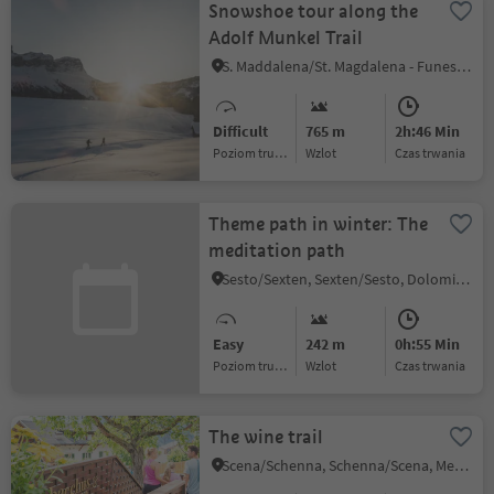
Snowshoe tour along the
Adolf Munkel Trail
S. Maddalena/St. Magdalena - Funes/Villnöss, Villnöss/Funes, Dolomites Region Lüsen Villnöss
Difficult
765 m
2h:46 Min
Poziom trudności
Wzlot
czas trwania
Theme path in winter: The
meditation path
Sesto/Sexten, Sexten/Sesto, Dolomites Region 3 Zinnen
Easy
242 m
0h:55 Min
Poziom trudności
Wzlot
czas trwania
The wine trail
Scena/Schenna, Schenna/Scena, Meran/Merano and environs