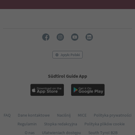
50
51
52
53
54
55
56
57
58
Język: Polski
59
60
61
Südtirol Guide App
62
63
64
65
66
67
68
FAQ
Dane kontaktowe
Naciśnij
MICE
Polityka prywatności
69
Regulamin
Stopka redakcyjna
Polityka plików cookie
70
71
O nas
Ułatwieniach dostępu
South Tyrol B2B