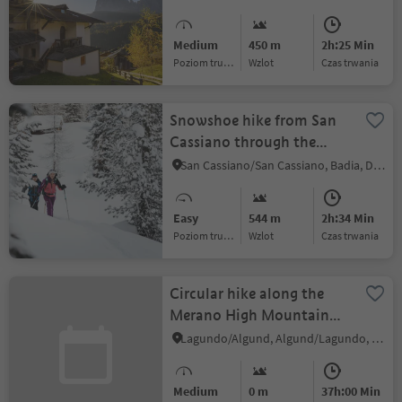
Medium
450 m
2h:25 Min
Poziom trudności
Wzlot
czas trwania
Snowshoe hike from San
Cassiano through the
Armentarola woods
San Cassiano/San Cassiano, Badia, Dolomites Region Alta Badia
Easy
544 m
2h:34 Min
Poziom trudności
Wzlot
czas trwania
Circular hike along the
Merano High Mountain
Trail
Lagundo/Algund, Algund/Lagundo, Meran/Merano and environs
Medium
0 m
37h:00 Min