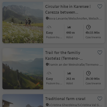
Circular hike in Karersee |
Carezza between
Rosengarten | Catinaccio
Nova Levante/Welschnofen, Welschnofen/Nova Levante, Dolomites Region Eggental
and Latemar
Easy
440 m
4h:15 Min
Poziom trudności
Wzlot
czas trwania
Trail for the familiy
Kastelaz (Termeno-
Cortaccia)
Tramin an der Weinstraße/Termeno sulla Strada del Vino, Alto Adige Wine Road
Easy
261 m
2h:30 Min
Poziom trudności
Wzlot
czas trwania
Traditional farm crawl
S.Cristina Gherdëina/S.Cristina Val Gardena/S.Cristina Gherdëina/St.Christina in Gröden, S.Crestina Gherdëina/Santa Cristina Val Gardana, Dolomites Region Val Gardena