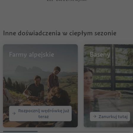
5
6
7
8
9
Inne doświadczenia w ciepłym sezonie
10
11
12
13
Farmy alpejskie
Baseny
14
15
16
17
18
19
20
21
22
Rozpocznij wędrówkę już
23
teraz
Zanurkuj tutaj
24
25
26