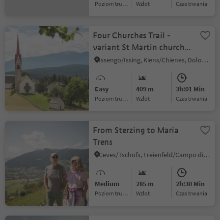
Poziom trudności
Wzlot
czas trwania
Four Churches Trail -
variant St Martin church
in Hofern
Issengo/Issing, Kiens/Chienes, Dolomites Region Kronplatz/Plan de Corones
Easy
409 m
3h:01 Min
Poziom trudności
Wzlot
czas trwania
From Sterzing to Maria
Trens
Ceves/Tschöfs, Freienfeld/Campo di Trens, Sterzing/Vipiteno and environs
Medium
285 m
2h:30 Min
Poziom trudności
Wzlot
czas trwania