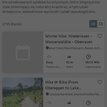
km oznakowanych szlaków turystycznych, które biegną przez
stale zmieniający się naturalny krajobraz, w tym szlaki
tematyczne, wielodniowe wycieczki i szlaki wysokogórskie.
2795
Wyniki
Winter hike: Niederrasen -
Wasserwaldile - Oberrasen
Nove Case/Neunhäusern, Rasen-Antholz/Rasun Anterselva, Dolomites Region Kronplatz/Plan de Corones
Easy
82 m
0h:31 Min
Poziom trudności
Wzlot
czas trwania
Hike & Bike |From
Obereggen to Lake
Carezza and via the
Carezza/Karersee, Deutschnofen/Nova Ponente, Dolomites Region Eggental
Templweg trail back to
Obereggen