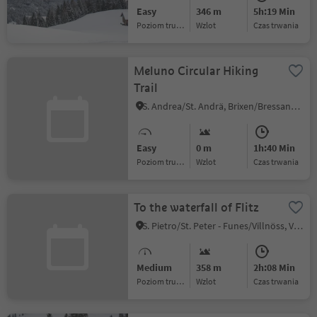
Easy
346 m
5h:19 Min
Poziom trudności
Wzlot
czas trwania
Meluno Circular Hiking
Trail
S. Andrea/St. Andrä, Brixen/Bressanone, Brixen/Bressanone and environs
Easy
0 m
1h:40 Min
Poziom trudności
Wzlot
czas trwania
To the waterfall of Flitz
S. Pietro/St. Peter - Funes/Villnöss, Villnöss/Funes, Dolomites Region Lüsen Villnöss
Medium
358 m
2h:08 Min
Poziom trudności
Wzlot
czas trwania