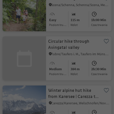
Scena/Schenna, Schenna/Scena, Meran/Merano and environs
Easy
115 m
1h:00 Min
Poziom trudności
Wzlot
czas trwania
Circular hike through
Avingatal valley
Tubre/Taufers i. M., Taufers im Münstertal/Tubre, Vinschgau/Val Venosta
Medium
384 m
2h:30 Min
Poziom trudności
Wzlot
czas trwania
Winter alpine hut hike
from Karersee | Carezza to
Welschnofen | Nova
Carezza/Karersee, Welschnofen/Nova Levante, Dolomites Region Eggental
Levante