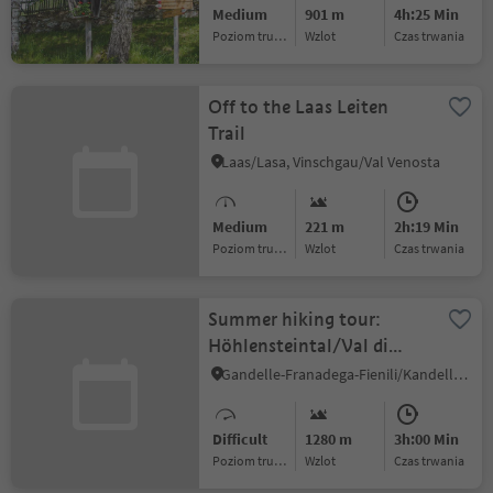
Medium
901 m
4h:25 Min
Poziom trudności
Wzlot
czas trwania
Off to the Laas Leiten
Trail
Laas/Lasa, Vinschgau/Val Venosta
Medium
221 m
2h:19 Min
Poziom trudności
Wzlot
czas trwania
Summer hiking tour:
Höhlensteintal/Val di
Landro valley -
Gandelle-Franadega-Fienili/Kandellen-Frondeigen-Stadlern, Toblach/Dobbiaco, Dolomites Region 3 Zinnen
Lückerleschartl/Forcella
del Lago
Difficult
1280 m
3h:00 Min
Poziom trudności
Wzlot
czas trwania