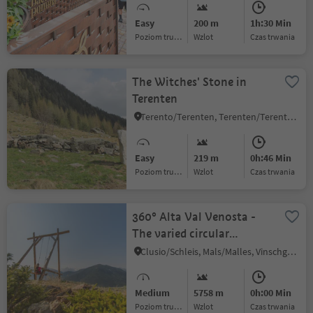
Easy
200 m
1h:30 Min
Poziom trudności
Wzlot
czas trwania
The Witches' Stone in
Terenten
Terento/Terenten, Terenten/Terento, Brixen/Bressanone and environs
Easy
219 m
0h:46 Min
Poziom trudności
Wzlot
czas trwania
360° Alta Val Venosta -
The varied circular
adventure trail in the
Clusio/Schleis, Mals/Malles, Vinschgau/Val Venosta
Upper Venosta Valley
Medium
5758 m
0h:00 Min
Poziom trudności
Wzlot
czas trwania