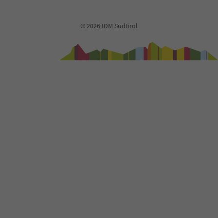
72
73
74
© 2026 IDM Südtirol
75
76
77
78
79
80
81
82
83
84
85
86
87
88
89
90
91
92
93