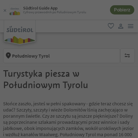
Südtirol Guide App
Pobierz
Cyfrowy przewodnik po Południowym Tyrolu
lin
ulubione
link uży
Południowy Tyrol
brak ak
Turystyka piesza w
Południowym Tyrolu
Słońce zaszło, jesteś w pełni spakowany - gdzie teraz chcesz się
udać? Szczyty, szczyty i wieże Dolomitów lśnią zachęcająco w
porannym świetle. Czy ze szczytu są jeszcze piękniejsze? Doliny
są poprzecinane szlakami prowadzącymi przez winnice i sady
jabłkowe, obok imponujących zamków, wokół urokliwych jezior
i wzdłuż kanałów Waalweg. Południowy Tyrol ma ponad 16 000