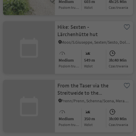
Medium
603 m
4h:25 Min
Poziom trudności
Wzlot
czas trwania
Hike: Sexten -
Lärchenhütte hut
Moos/S.Giuseppe, Sexten/Sesto, Dolomites Region 3 Zinnen
Medium
549 m
3h:40 Min
Poziom trudności
Wzlot
czas trwania
From the Taser via the
Streitweide to the
Haashof Mountain Inn
Prenn/Prenn, Schenna/Scena, Meran/Merano and environs
Medium
350 m
3h:00 Min
Poziom trudności
Wzlot
czas trwania