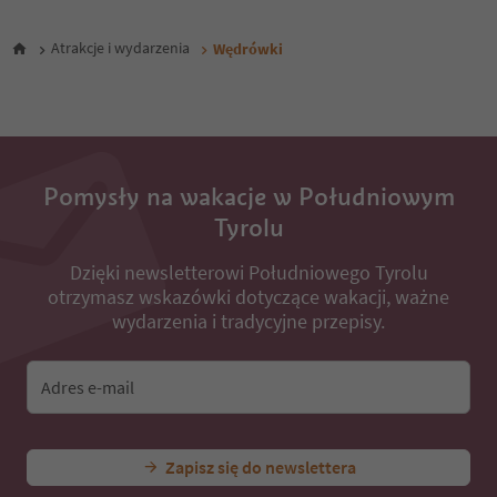
27
28
Atrakcje i wydarzenia
Wędrówki
29
30
31
32
33
34
35
Pomysły na wakacje w Południowym
36
Tyrolu
37
38
Dzięki newsletterowi Południowego Tyrolu
39
otrzymasz wskazówki dotyczące wakacji, ważne
40
41
wydarzenia i tradycyjne przepisy.
42
43
44
Adres e-mail
45
46
47
Zapisz się do newslettera
48
49