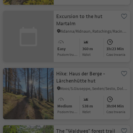
Excursion to the hut
Martalm
Ridanna/Ridnaun, Ratschings/Racines, Sterzing/Vipiteno and environs
Easy
360 m
1h:23 Min
Poziom trudności
Wzlot
czas trwania
Hike: Haus der Berge -
Lärchenhütte hut
Moos/S.Giuseppe, Sexten/Sesto, Dolomites Region 3 Zinnen
Medium
538 m
3h:04 Min
Poziom trudności
Wzlot
czas trwania
The "Waldweg" forest trail