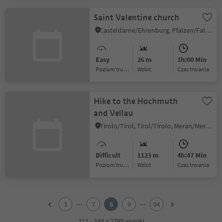
Saint Valentine church
Casteldarne/Ehrenburg, Pfalzen/Falzes, Dolomites Region Kronplatz/Plan de Corones
Easy
26 m
1h:00 Min
Poziom trudności
Wzlot
czas trwania
Hike to the Hochmuth
and Vellau
Tirolo/Tirol, Tirol/Tirolo, Meran/Merano and environs
Difficult
1123 m
4h:47 Min
Poziom trudności
Wzlot
czas trwania
1
2
...
...
1
7
8
9
94
3
4
211 - 240 z 2795 wyniki