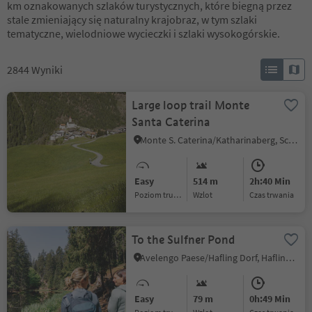
km oznakowanych szlaków turystycznych, które biegną przez
stale zmieniający się naturalny krajobraz, w tym szlaki
tematyczne, wielodniowe wycieczki i szlaki wysokogórskie.
2844
Wyniki
Large loop trail Monte
Santa Caterina
Monte S. Caterina/Katharinaberg, Schnals/Senales, Vinschgau/Val Venosta
Easy
514 m
2h:40 Min
Poziom trudności
Wzlot
czas trwania
To the Sulfner Pond
Avelengo Paese/Hafling Dorf, Hafling/Avelengo, Meran/Merano and environs
Easy
79 m
0h:49 Min