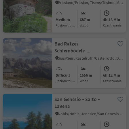
Prissiano/Prissian, Tisens/Tesimo, Meran/Merano and environs
Medium
687 m
4h:13 Min
Poziom trudności
Wzlot
czas trwania
Bad Ratzes-
Schlernbödele-
Schlernhaus
Siusi/Seis, Kastelruth/Castelrotto, Dolomites Region Seiser Alm
Difficult
1556 m
6h:12 Min
Poziom trudności
Wzlot
czas trwania
San Genesio - Salto -
Lavena
Nobls/Nobls, Jenesien/San Genesio Atesino, Bolzano/Bozen and environs