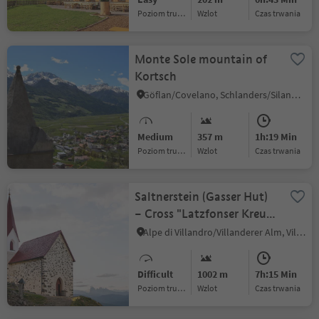
Poziom trudności
Wzlot
czas trwania
Monte Sole mountain of
Kortsch
Göflan/Covelano, Schlanders/Silandro, Vinschgau/Val Venosta
Medium
357 m
1h:19 Min
Poziom trudności
Wzlot
czas trwania
Saltnerstein (Gasser Hut)
– Cross "Latzfonser Kreuz"
– Saltnerstein
Alpe di Villandro/Villanderer Alm, Villanders/Villandro, Brixen/Bressanone and environs
Difficult
1002 m
7h:15 Min
Poziom trudności
Wzlot
czas trwania