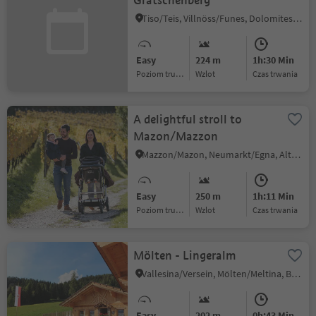
Gratschenberg
Tiso/Teis, Villnöss/Funes, Dolomites Region Lüsen Villnöss
Easy
224 m
1h:30 Min
Poziom trudności
Wzlot
czas trwania
A delightful stroll to
Mazon/Mazzon
Mazzon/Mazon, Neumarkt/Egna, Alto Adige Wine Road
Easy
250 m
1h:11 Min
Poziom trudności
Wzlot
czas trwania
Mölten - Lingeralm
Vallesina/Versein, Mölten/Meltina, Bolzano/Bozen and environs
Easy
202 m
0h:43 Min