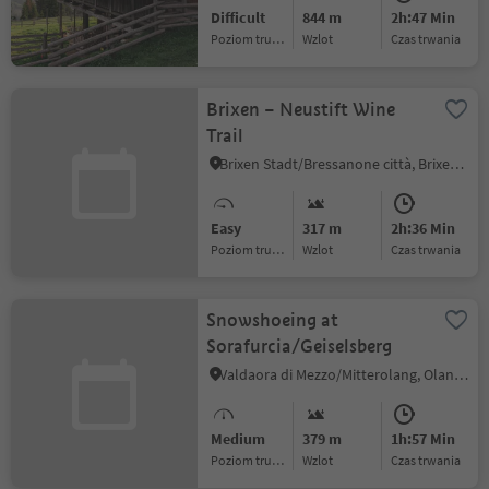
Difficult
844 m
2h:47 Min
Poziom trudności
Wzlot
czas trwania
Brixen – Neustift Wine
Trail
Brixen Stadt/Bressanone città, Brixen/Bressanone, Brixen/Bressanone and environs
Easy
317 m
2h:36 Min
Poziom trudności
Wzlot
czas trwania
Snowshoeing at
Sorafurcia/Geiselsberg
Valdaora di Mezzo/Mitterolang, Olang/Valdaora, Dolomites Region Kronplatz/Plan de Corones
Medium
379 m
1h:57 Min
Poziom trudności
Wzlot
czas trwania