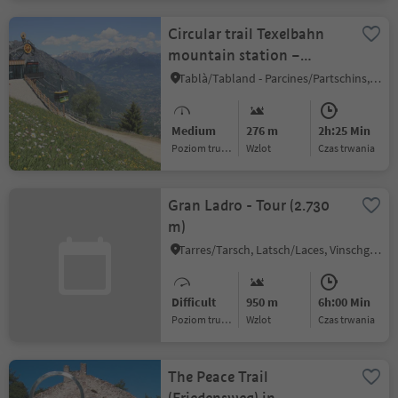
Circular trail Texelbahn
mountain station –
Nasereit – Texelbahn
Tablà/Tabland - Parcines/Partschins, Partschins/Parcines, Meran/Merano and environs
mountain station (Terrain
Cure Trail n°2)
Medium
276 m
2h:25 Min
Poziom trudności
Wzlot
czas trwania
Gran Ladro - Tour (2.730
m)
Tarres/Tarsch, Latsch/Laces, Vinschgau/Val Venosta
Difficult
950 m
6h:00 Min
Poziom trudności
Wzlot
czas trwania
The Peace Trail