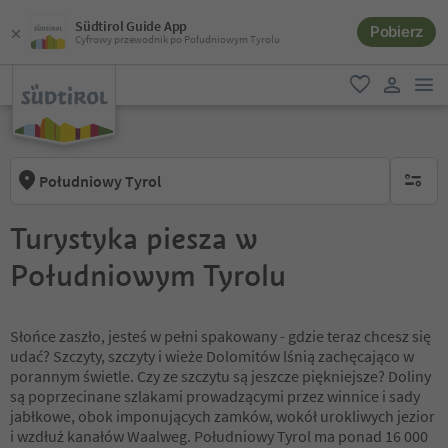
Südtirol Guide App
Pobierz
Cyfrowy przewodnik po Południowym Tyrolu
lin
ulubione
link uży
Południowy Tyrol
brak ak
Turystyka piesza w
Południowym Tyrolu
Słońce zaszło, jesteś w pełni spakowany - gdzie teraz chcesz się
udać? Szczyty, szczyty i wieże Dolomitów lśnią zachęcająco w
porannym świetle. Czy ze szczytu są jeszcze piękniejsze? Doliny
są poprzecinane szlakami prowadzącymi przez winnice i sady
jabłkowe, obok imponujących zamków, wokół urokliwych jezior
i wzdłuż kanałów Waalweg. Południowy Tyrol ma ponad 16 000