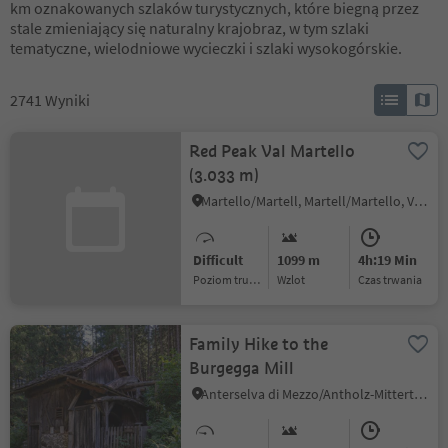
km oznakowanych szlaków turystycznych, które biegną przez
stale zmieniający się naturalny krajobraz, w tym szlaki
tematyczne, wielodniowe wycieczki i szlaki wysokogórskie.
2741
Wyniki
Red Peak Val Martello
(3.033 m)
Martello/Martell, Martell/Martello, Vinschgau/Val Venosta
Difficult
1099 m
4h:19 Min
Poziom trudności
Wzlot
czas trwania
Family Hike to the
Burgegga Mill
Anterselva di Mezzo/Antholz-Mittertal, Rasen-Antholz/Rasun Anterselva, Dolomites Region Kronplatz/Plan de Corones