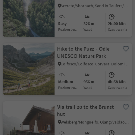
Acereto/Ahornach, Sand in Taufers/Campo Tures, Ahrntal/Valle Aurina
Easy
326 m
2h:00 Min
Poziom trudności
Wzlot
czas trwania
Hike to the Puez - Odle
UNESCO Nature Park
Colfosco/Colfosco, Corvara, Dolomites Region Alta Badia
Medium
956 m
4h:58 Min
Poziom trudności
Wzlot
czas trwania
Via trail 20 to the Brunst
hut
Welsberg/Monguelfo, Olang/Valdaora, Dolomites Region Kronplatz/Plan de Corones