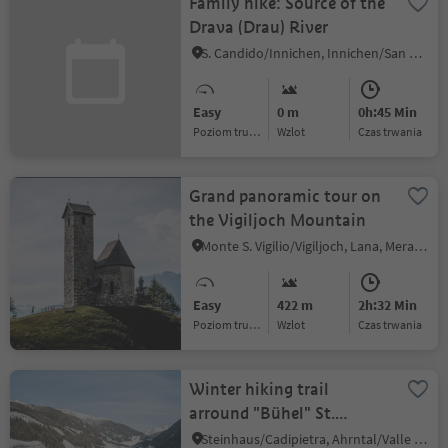
Family hike: Source of the
Drava (Drau) River
S. Candido/Innichen, Innichen/San Candido, Dolomites Region 3 Zinnen
Easy
0 m
0h:45 Min
Poziom trudności
Wzlot
czas trwania
Grand panoramic tour on
the Vigiljoch Mountain
Monte S. Vigilio/Vigiljoch, Lana, Meran/Merano and environs
Easy
422 m
2h:32 Min
Poziom trudności
Wzlot
czas trwania
Winter hiking trail
arround "Bühel" St.
Jakob/S. Giacomo
Steinhaus/Cadipietra, Ahrntal/Valle Aurina, Ahrntal/Valle Aurina