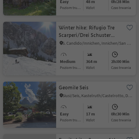
Easy
48 m
0h:28 Min
Poziom trudności
Wzlot
czas trwania
Winter hike: Rifugio Tre
Scarperi/Drei Schuster
Hütte Mountain Hut
S. Candido/Innichen, Innichen/San Candido, Dolomites Region 3 Zinnen
Medium
364 m
2h:00 Min
Poziom trudności
Wzlot
czas trwania
Geomile Seis
Siusi/Seis, Kastelruth/Castelrotto, Dolomites Region Seiser Alm
Easy
17 m
0h:30 Min
Poziom trudności
Wzlot
czas trwania