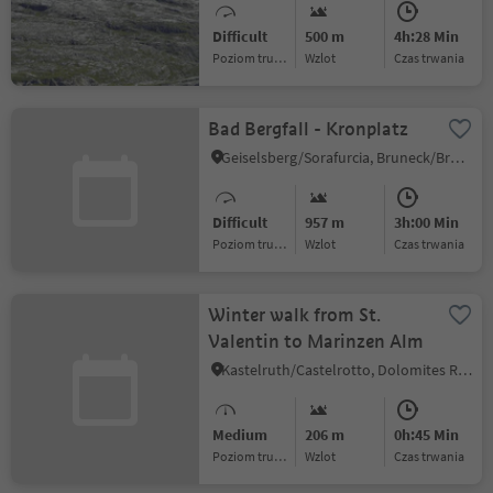
Difficult
500 m
4h:28 Min
Poziom trudności
Wzlot
czas trwania
Bad Bergfall - Kronplatz
Geiselsberg/Sorafurcia, Bruneck/Brunico, Dolomites Region Kronplatz/Plan de Corones
Difficult
957 m
3h:00 Min
Poziom trudności
Wzlot
czas trwania
Winter walk from St.
Valentin to Marinzen Alm
Kastelruth/Castelrotto, Dolomites Region Seiser Alm
Medium
206 m
0h:45 Min
Poziom trudności
Wzlot
czas trwania