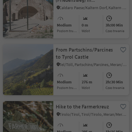
(Friedensweg) in
Caldaro/Kaltern
Caldaro Paese/Kaltern Dorf, Kaltern an der Weinstraße/Caldaro sulla Strada del Vino, Alto Adige Wine Road
Medium
0 m
3h:00 Min
Poziom trudności
Wzlot
czas trwania
From Partschins/Parcines
to Tyrol Castle
Tel/Töll, Partschins/Parcines, Meran/Merano and environs
Medium
276 m
2h:30 Min
Poziom trudności
Wzlot
czas trwania
Hike to the Farmerkreuz
Tirolo/Tirol, Tirol/Tirolo, Meran/Merano and environs
Medium
295 m
1h:16 Min