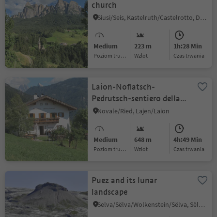
church
Siusi/Seis, Kastelruth/Castelrotto, Dolomites Region Seiser Alm
Medium
223 m
1h:28 Min
Poziom trudności
Wzlot
czas trwania
Laion-Noflatsch-
Pedrutsch-sentiero della
posta-Mitterweg-Laion
Novale/Ried, Lajen/Laion
Medium
648 m
4h:49 Min
Poziom trudności
Wzlot
czas trwania
Puez and its lunar
landscape
Selva/Sëlva/Wolkenstein/Sëlva, Sëlva/Selva di Val Gardena, Dolomites Region Val Gardena