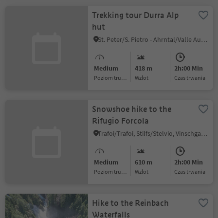
Trekking tour Durra Alp
hut
St. Peter/S. Pietro - Ahrntal/Valle Aurina, Sand in Taufers/Campo Tures, Ahrntal/Valle Aurina
Medium
418 m
2h:00 Min
Poziom trudności
Wzlot
czas trwania
Snowshoe hike to the
Rifugio Forcola
Trafoi/Trafoi, Stilfs/Stelvio, Vinschgau/Val Venosta
Medium
610 m
2h:00 Min
Poziom trudności
Wzlot
czas trwania
Hike to the Reinbach
Waterfalls