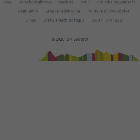
68
FAQ
Dane kontaktowe
Naciśnij
MICE
Polityka prywatności
69
Regulamin
Stopka redakcyjna
Polityka plików cookie
70
71
O nas
Ułatwieniach dostępu
South Tyrol B2B
72
73
74
© 2026 IDM Südtirol
75
76
77
78
79
80
81
82
83
84
85
86
87
88
89
90