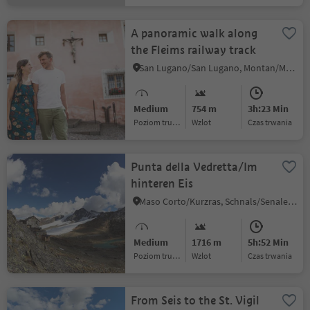
A panoramic walk along
the Fleims railway track
San Lugano/San Lugano, Montan/Montagna, Alto Adige Wine Road
Medium
754 m
3h:23 Min
Poziom trudności
Wzlot
czas trwania
Punta della Vedretta/Im
hinteren Eis
Maso Corto/Kurzras, Schnals/Senales, Vinschgau/Val Venosta
Medium
1716 m
5h:52 Min
Poziom trudności
Wzlot
czas trwania
From Seis to the St. Vigil