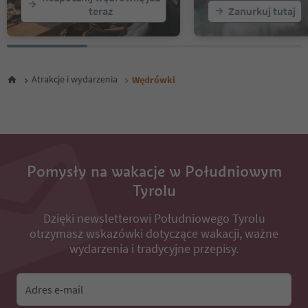
teraz
Zanurkuj tutaj
24
25
26
27
28
Atrakcje i wydarzenia
Wędrówki
29
30
31
32
33
34
35
Pomysły na wakacje w Południowym
36
Tyrolu
37
38
Dzięki newsletterowi Południowego Tyrolu
39
otrzymasz wskazówki dotyczące wakacji, ważne
40
41
wydarzenia i tradycyjne przepisy.
42
43
44
Adres e-mail
45