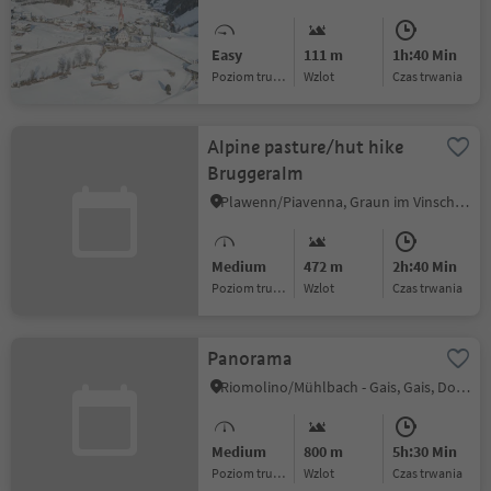
Easy
111 m
1h:40 Min
Poziom trudności
Wzlot
czas trwania
Alpine pasture/hut hike
Bruggeralm
Plawenn/Piavenna, Graun im Vinschgau/Curon Venosta, Vinschgau/Val Venosta
Medium
472 m
2h:40 Min
Poziom trudności
Wzlot
czas trwania
Panorama
Riomolino/Mühlbach - Gais, Gais, Dolomites Region Kronplatz/Plan de Corones
Medium
800 m
5h:30 Min
Poziom trudności
Wzlot
czas trwania