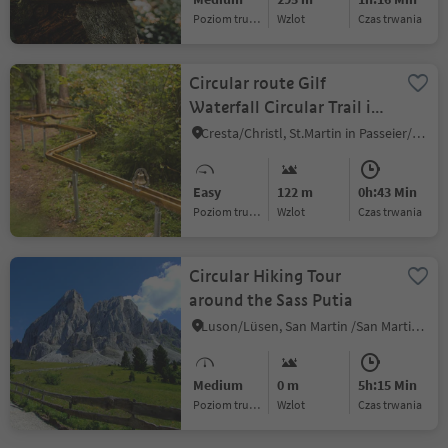
Poziom trudności
Wzlot
czas trwania
Circular route Gilf
Waterfall Circular Trail in
St. Martin
Cresta/Christl, St.Martin in Passeier/San Martino in Passiria, Meran/Merano and environs
Easy
122 m
0h:43 Min
Poziom trudności
Wzlot
czas trwania
Circular Hiking Tour
around the Sass Putia
Luson/Lüsen, San Martin /San Martino, Dolomites Region Kronplatz/Plan de Corones
Medium
0 m
5h:15 Min
Poziom trudności
Wzlot
czas trwania