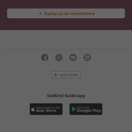
46
47
Zapisz się do newslettera
48
49
50
51
52
53
54
55
56
57
58
Język: Polski
59
60
61
Südtirol Guide App
62
63
64
65
66
67