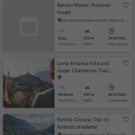
Renon/Ritten: Funimal
Forest
Soprabolzano/Oberbozen, Ritten/Renon, Bolzano/Bozen and environs
Easy
120 m
1h:00 Min
Poziom trudności
Wzlot
czas trwania
Long distance hike 2nd
stage: Chamonna Tuoi
CAS - Ardez
Medium
435 m
4h:19 Min
Poziom trudności
Wzlot
czas trwania
Family Circular Trail in
Antholz Niedertal
Nove Case/Neunhäusern, Rasen-Antholz/Rasun Anterselva, Dolomites Region Kronplatz/Plan de Corones