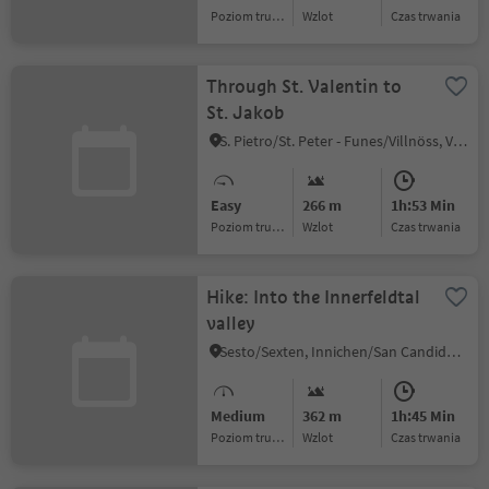
Poziom trudności
Wzlot
czas trwania
Through St. Valentin to
St. Jakob
S. Pietro/St. Peter - Funes/Villnöss, Villnöss/Funes, Dolomites Region Lüsen Villnöss
Easy
266 m
1h:53 Min
Poziom trudności
Wzlot
czas trwania
Hike: Into the Innerfeldtal
valley
Sesto/Sexten, Innichen/San Candido, Dolomites Region 3 Zinnen
Medium
362 m
1h:45 Min
Poziom trudności
Wzlot
czas trwania