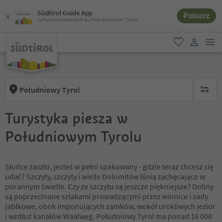
Südtirol Guide App
Pobierz
Cyfrowy przewodnik po Południowym Tyrolu
lin
ulubione
link uży
Południowy Tyrol
brak ak
Turystyka piesza w
Południowym Tyrolu
Słońce zaszło, jesteś w pełni spakowany - gdzie teraz chcesz się
udać? Szczyty, szczyty i wieże Dolomitów lśnią zachęcająco w
porannym świetle. Czy ze szczytu są jeszcze piękniejsze? Doliny
są poprzecinane szlakami prowadzącymi przez winnice i sady
jabłkowe, obok imponujących zamków, wokół urokliwych jezior
i wzdłuż kanałów Waalweg. Południowy Tyrol ma ponad 16 000