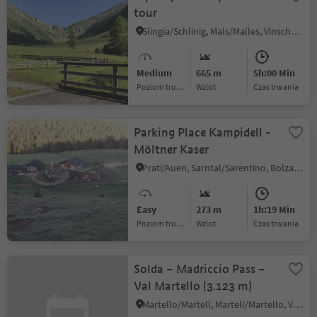
tour
Slingia/Schlinig, Mals/Malles, Vinschgau/Val Venosta
Medium
665 m
5h:00 Min
Poziom trudności
Wzlot
czas trwania
Parking Place Kampidell -
Möltner Kaser
Prati/Auen, Sarntal/Sarentino, Bolzano/Bozen and environs
Easy
273 m
1h:19 Min
Poziom trudności
Wzlot
czas trwania
Solda – Madriccio Pass –
Val Martello (3.123 m)
Martello/Martell, Martell/Martello, Vinschgau/Val Venosta