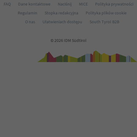
66
FAQ
Dane kontaktowe
Naciśnij
MICE
Polityka prywatności
67
Regulamin
Stopka redakcyjna
Polityka plików cookie
68
69
O nas
Ułatwieniach dostępu
South Tyrol B2B
70
71
72
© 2026 IDM Südtirol
73
74
75
76
77
78
79
80
81
82
83
84
85
86
87
88