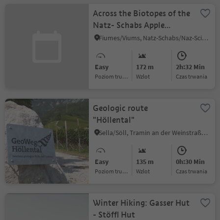
Across the Biotopes of the
Natz- Schabs Apple
Plateau
Fiumes/Viums, Natz-Schabs/Naz-Sciaves, Brixen/Bressanone and environs
Easy
172 m
2h:32 Min
Poziom trudności
Wzlot
czas trwania
Geologic route
"Höllental"
Sella/Söll, Tramin an der Weinstraße/Termeno sulla Strada del Vino, Alto Adige Wine Road
Easy
135 m
0h:30 Min
Poziom trudności
Wzlot
czas trwania
Winter Hiking: Gasser Hut
- Stöffl Hut