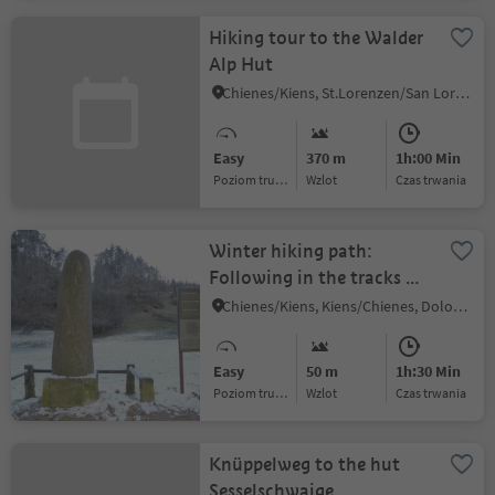
Hiking tour to the Walder
Alp Hut
Chienes/Kiens, St.Lorenzen/San Lorenzo di Sebato, Dolomites Region Kronplatz/Plan de Corones
Easy
370 m
1h:00 Min
Poziom trudności
Wzlot
czas trwania
Winter hiking path:
Following in the tracks of
the ancient romans
Chienes/Kiens, Kiens/Chienes, Dolomites Region Kronplatz/Plan de Corones
Easy
50 m
1h:30 Min
Poziom trudności
Wzlot
czas trwania
Knüppelweg to the hut
Sesselschwaige