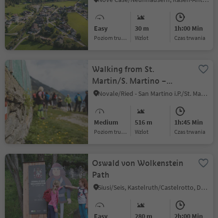
Easy
30 m
1h:00 Min
Poziom trudności
Wzlot
czas trwania
Walking from St.
Martin/S. Martino –
Valtelehof Farm
Novale/Ried - San Martino i.P./St. Martin i.P., St.Martin in Passeier/San Martino in Passiria, Meran/Merano and environs
Medium
516 m
1h:45 Min
Poziom trudności
Wzlot
czas trwania
Oswald von Wolkenstein
Path
Siusi/Seis, Kastelruth/Castelrotto, Dolomites Region Seiser Alm
Easy
280 m
2h:00 Min