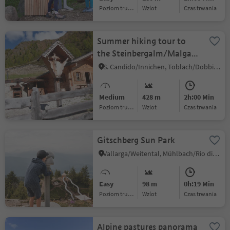
Poziom trudności
Wzlot
czas trwania
Summer hiking tour to
the Steinbergalm/Malga
Steinberg hut with view of
S. Candido/Innichen, Toblach/Dobbiaco, Dolomites Region 3 Zinnen
the Three Peaks
Medium
428 m
2h:00 Min
Poziom trudności
Wzlot
czas trwania
Gitschberg Sun Park
Vallarga/Weitental, Mühlbach/Rio di Pusteria, Brixen/Bressanone and environs
Easy
98 m
0h:19 Min
Poziom trudności
Wzlot
czas trwania
Alpine pastures panorama