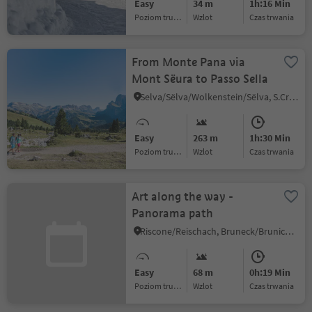
Easy
34 m
1h:16 Min
Poziom trudności
Wzlot
czas trwania
From Monte Pana via
Mont Sëura to Passo Sella
Selva/Sëlva/Wolkenstein/Sëlva, S.Crestina Gherdëina/Santa Cristina Val Gardana, Dolomites Region Val Gardena
Easy
263 m
1h:30 Min
Poziom trudności
Wzlot
czas trwania
Art along the way -
Panorama path
Riscone/Reischach, Bruneck/Brunico, Dolomites Region Kronplatz/Plan de Corones
Easy
68 m
0h:19 Min
Poziom trudności
Wzlot
czas trwania