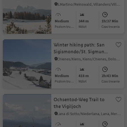
S.Martino/Reinswald, Villanders/Villandro, Brixen/Bressanone and environs
Medium
344 m
1h:37 Min
Poziom trudności
Wzlot
czas trwania
Winter hiking path: San
Sigismondo/St. Sigmund
butterfly trail
Chienes/Kiens, Kiens/Chienes, Dolomites Region Kronplatz/Plan de Corones
Medium
418 m
2h:43 Min
Poziom trudności
Wzlot
czas trwania
Ochsentod-Weg Trail to
the Vigiljoch
Lana di Sotto/Niederlana, Lana, Meran/Merano and environs