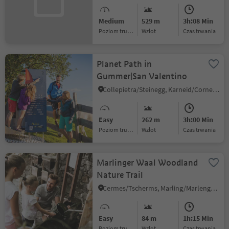
Medium
529 m
3h:08 Min
Poziom trudności
Wzlot
czas trwania
Planet Path in
Gummer|San Valentino
Collepietra/Steinegg, Karneid/Cornedo all'Isarco, Dolomites Region Eggental
Easy
262 m
3h:00 Min
Poziom trudności
Wzlot
czas trwania
Marlinger Waal Woodland
Nature Trail
Cermes/Tscherms, Marling/Marlengo, Meran/Merano and environs
Easy
84 m
1h:15 Min
Poziom trudności
Wzlot
czas trwania