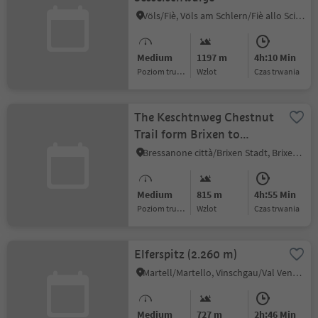
Völs/Fiè, Völs am Schlern/Fiè allo Sciliar, Dolomites Region Seiser Alm
Medium
1197 m
4h:10 Min
Poziom trudności
Wzlot
czas trwania
The Keschtnweg Chestnut
Trail form Brixen to
Klausen
Bressanone città/Brixen Stadt, Brixen/Bressanone, Brixen/Bressanone and environs
Medium
815 m
4h:55 Min
Poziom trudności
Wzlot
czas trwania
Elferspitz (2.260 m)
Martell/Martello, Vinschgau/Val Venosta
Medium
727 m
2h:46 Min