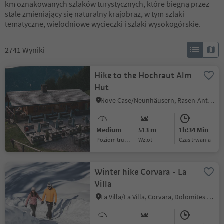
km oznakowanych szlaków turystycznych, które biegną przez
stale zmieniający się naturalny krajobraz, w tym szlaki
tematyczne, wielodniowe wycieczki i szlaki wysokogórskie.
2741
Wyniki
Hike to the Hochraut Alm
Hut
Nove Case/Neunhäusern, Rasen-Antholz/Rasun Anterselva, Dolomites Region Kronplatz/Plan de Corones
Medium
513 m
1h:34 Min
Poziom trudności
Wzlot
czas trwania
Winter hike Corvara - La
Villa
La Villa/La Villa, Corvara, Dolomites Region Alta Badia