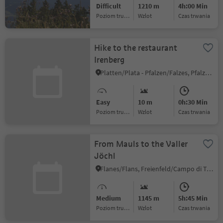
Difficult
1210 m
4h:00 Min
Poziom trudności
Wzlot
czas trwania
Hike to the restaurant
Irenberg
Platten/Plata - Pfalzen/Falzes, Pfalzen/Falzes, Dolomites Region Kronplatz/Plan de Corones
Easy
10 m
0h:30 Min
Poziom trudności
Wzlot
czas trwania
From Mauls to the Valler
Jöchl
Flanes/Flans, Freienfeld/Campo di Trens, Sterzing/Vipiteno and environs
Medium
1145 m
5h:45 Min
Poziom trudności
Wzlot
czas trwania