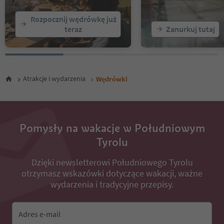
21
22
Rozpocznij wędrówkę już
23
teraz
Zanurkuj tutaj
24
25
26
27
28
Atrakcje i wydarzenia
Wędrówki
29
30
31
32
33
Pomysły na wakacje w Południowym
34
Tyrolu
35
36
37
Dzięki newsletterowi Południowego Tyrolu
38
otrzymasz wskazówki dotyczące wakacji, ważne
39
wydarzenia i tradycyjne przepisy.
40
41
42
Adres e-mail
43