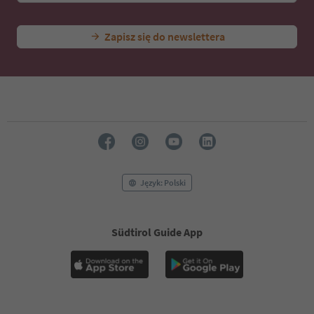
44
45
Zapisz się do newslettera
46
47
48
49
50
51
52
53
54
55
56
Język: Polski
57
58
59
Südtirol Guide App
60
61
62
63
64
65