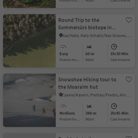
Poziom trudności
Wzlot
czas trwania
Round Trip to the
Sommersürs biotope in
Natz
Naz/Natz, Natz-Schabs/Naz-Sciaves, Brixen/Bressanone and environs
Easy
60 m
1h:30 Min
Poziom trudności
Wzlot
czas trwania
Snowshoe Hiking tour to
the Moaralm hut
Casere/Kasern, Prettau/Predoi, Ahrntal/Valle Aurina
Medium
388 m
2h:45 Min
Poziom trudności
Wzlot
czas trwania