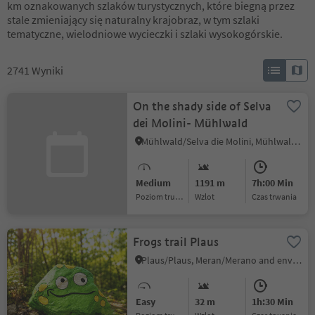
km oznakowanych szlaków turystycznych, które biegną przez
stale zmieniający się naturalny krajobraz, w tym szlaki
tematyczne, wielodniowe wycieczki i szlaki wysokogórskie.
2741
Wyniki
On the shady side of Selva
dei Molini- Mühlwald
Mühlwald/Selva die Molini, Mühlwald/Selva dei Molini, Ahrntal/Valle Aurina
Medium
1191 m
7h:00 Min
Poziom trudności
Wzlot
czas trwania
Frogs trail Plaus
Plaus/Plaus, Meran/Merano and environs
Easy
32 m
1h:30 Min