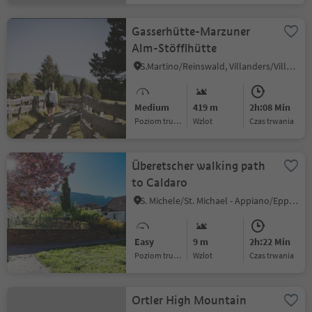
Gasserhütte-Marzuner
Alm-Stöfflhütte
S.Martino/Reinswald, Villanders/Villandro, Brixen/Bressanone and environs
Medium
419 m
2h:08 Min
Poziom trudności
Wzlot
czas trwania
Überetscher walking path
to Caldaro
S. Michele/St. Michael - Appiano/Eppan, Eppan an der Weinstaße/Appiano sulla Strada del Vino, Alto Adige Wine Road
Easy
9 m
2h:22 Min
Poziom trudności
Wzlot
czas trwania
Ortler High Mountain