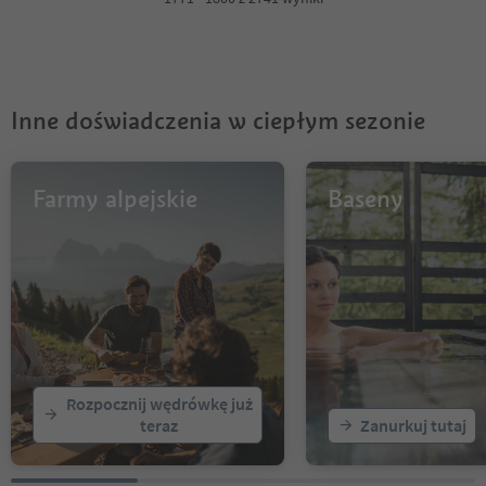
5
6
7
8
9
Inne doświadczenia w ciepłym sezonie
10
11
12
13
Farmy alpejskie
Baseny
14
15
16
17
18
19
20
21
22
Rozpocznij wędrówkę już
23
teraz
Zanurkuj tutaj
24
25
26