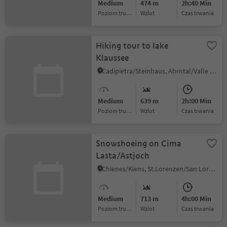
Medium
474 m
2h:40 Min
Poziom trudności
Wzlot
czas trwania
Hiking tour to lake
Klaussee
Cadipietra/Steinhaus, Ahrntal/Valle Aurina, Ahrntal/Valle Aurina
Medium
639 m
2h:00 Min
Poziom trudności
Wzlot
czas trwania
Snowshoeing on Cima
Lasta/Astjoch
Chienes/Kiens, St.Lorenzen/San Lorenzo di Sebato, Dolomites Region Kronplatz/Plan de Corones
Medium
713 m
4h:00 Min
Poziom trudności
Wzlot
czas trwania