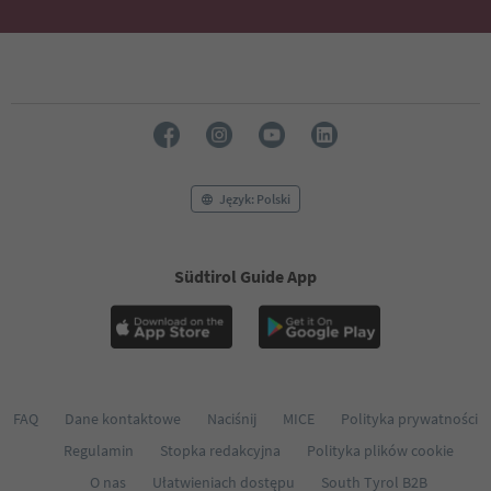
50
51
52
53
54
55
56
57
58
Język: Polski
59
60
61
Südtirol Guide App
62
63
64
65
66
67
68
FAQ
Dane kontaktowe
Naciśnij
MICE
Polityka prywatności
69
Regulamin
Stopka redakcyjna
Polityka plików cookie
70
71
O nas
Ułatwieniach dostępu
South Tyrol B2B