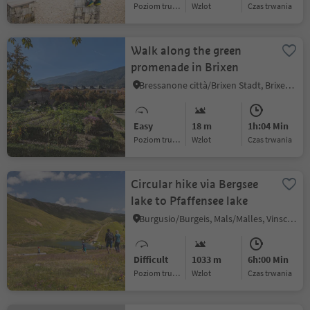
Poziom trudności
Wzlot
czas trwania
Walk along the green
promenade in Brixen
Bressanone città/Brixen Stadt, Brixen/Bressanone, Brixen/Bressanone and environs
Easy
18 m
1h:04 Min
Poziom trudności
Wzlot
czas trwania
Circular hike via Bergsee
lake to Pfaffensee lake
Burgusio/Burgeis, Mals/Malles, Vinschgau/Val Venosta
Difficult
1033 m
6h:00 Min
Poziom trudności
Wzlot
czas trwania