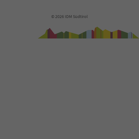
72
73
74
© 2026 IDM Südtirol
75
76
77
78
79
80
81
82
83
84
85
86
87
88
89
90
91
92