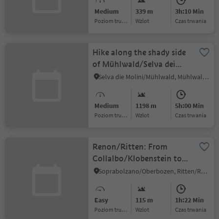
Medium
339 m
3h:10 Min
Poziom trudności
Wzlot
czas trwania
Hike along the shady side
of Mühlwald/Selva dei
Molini
Selva die Molini/Mühlwald, Mühlwald/Selva dei Molini, Ahrntal/Valle Aurina
Medium
1198 m
5h:00 Min
Poziom trudności
Wzlot
czas trwania
Renon/Ritten: From
Collalbo/Klobenstein to
the Earth Pyramids
Soprabolzano/Oberbozen, Ritten/Renon, Bolzano/Bozen and environs
Easy
115 m
1h:22 Min
Poziom trudności
Wzlot
czas trwania