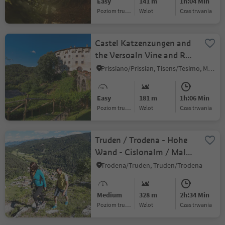
Easy
141 m
1h:04 Min
Poziom trudności
Wzlot
czas trwania
Castel Katzenzungen and
the Versoaln Vine and Red
Path
Prissiano/Prissian, Tisens/Tesimo, Meran/Merano and environs
Easy
181 m
1h:06 Min
Poziom trudności
Wzlot
czas trwania
Truden / Trodena - Hohe
Wand - Cislonalm / Malga
Cislon - Truden / Trodena
Trodena/Truden, Truden/Trodena
Medium
328 m
2h:34 Min
Poziom trudności
Wzlot
czas trwania