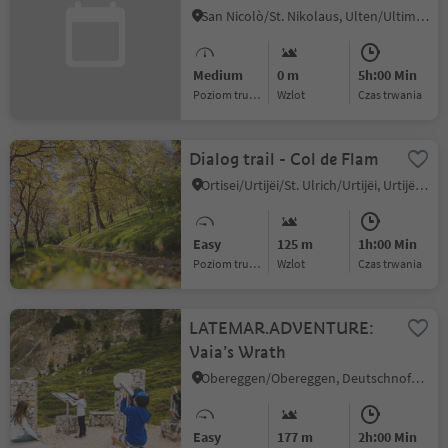
San Nicolò/St. Nikolaus, Ulten/Ultimo, Meran/Merano and environs
Medium
0 m
5h:00 Min
Poziom trudności
Wzlot
czas trwania
Dialog trail - Col de Flam
Ortisei/Urtijëi/St. Ulrich/Urtijëi, Urtijëi/Ortisei, Dolomites Region Val Gardena
Easy
125 m
1h:00 Min
Poziom trudności
Wzlot
czas trwania
LATEMAR.ADVENTURE:
Vaia’s Wrath
Obereggen/Obereggen, Deutschnofen/Nova Ponente, Dolomites Region Eggental
Easy
177 m
2h:00 Min