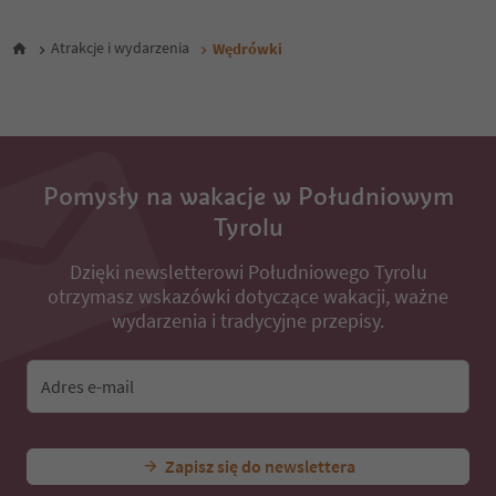
27
28
Atrakcje i wydarzenia
Wędrówki
29
30
31
32
33
34
35
Pomysły na wakacje w Południowym
36
Tyrolu
37
38
Dzięki newsletterowi Południowego Tyrolu
39
otrzymasz wskazówki dotyczące wakacji, ważne
40
41
wydarzenia i tradycyjne przepisy.
42
43
44
Adres e-mail
45
46
47
Zapisz się do newslettera
48
49