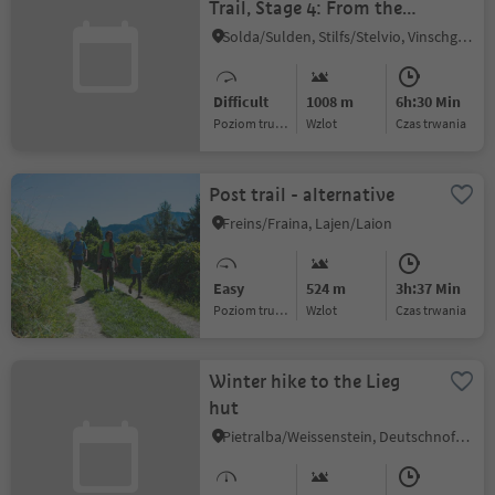
Trail, Stage 4: From the
Zufall hut to the Pizzini
Solda/Sulden, Stilfs/Stelvio, Vinschgau/Val Venosta
hut
Difficult
1008 m
6h:30 Min
Poziom trudności
Wzlot
czas trwania
Post trail - alternative
Freins/Fraina, Lajen/Laion
Easy
524 m
3h:37 Min
Poziom trudności
Wzlot
czas trwania
Winter hike to the Lieg
hut
Pietralba/Weissenstein, Deutschnofen/Nova Ponente, Dolomites Region Eggental