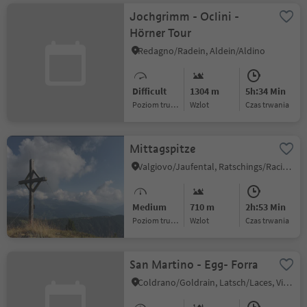
Jochgrimm - Oclini -
Hörner Tour
Redagno/Radein, Aldein/Aldino
Difficult
1304 m
5h:34 Min
Poziom trudności
Wzlot
czas trwania
Mittagspitze
Valgiovo/Jaufental, Ratschings/Racines, Sterzing/Vipiteno and environs
Medium
710 m
2h:53 Min
Poziom trudności
Wzlot
czas trwania
San Martino - Egg- Forra
Coldrano/Goldrain, Latsch/Laces, Vinschgau/Val Venosta