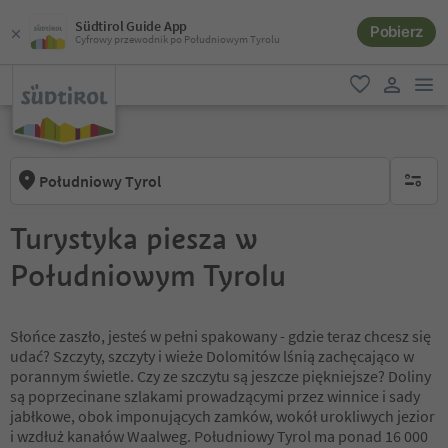
Südtirol Guide App
Pobierz
Cyfrowy przewodnik po Południowym Tyrolu
lin
ulubione
link uży
Południowy Tyrol
brak ak
Turystyka piesza w
Południowym Tyrolu
Słońce zaszło, jesteś w pełni spakowany - gdzie teraz chcesz się
udać? Szczyty, szczyty i wieże Dolomitów lśnią zachęcająco w
porannym świetle. Czy ze szczytu są jeszcze piękniejsze? Doliny
są poprzecinane szlakami prowadzącymi przez winnice i sady
jabłkowe, obok imponujących zamków, wokół urokliwych jezior
i wzdłuż kanałów Waalweg. Południowy Tyrol ma ponad 16 000