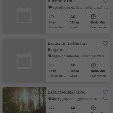
Buchholz trail
Pochi/Buchholz, Salorno/Salurn, Alto Adige Wine Road
Easy
119 m
0h:43 Min
Poziom trudności
Wzlot
czas trwania
Excursion to the hut
Bergalm
Valgiovo/Jaufental, Ratschings/Racines, Sterzing/Vipiteno and environs
Easy
311 m
1h:04 Min
Poziom trudności
Wzlot
czas trwania
LATEMAR.NATURA
Obereggen/Obereggen, Deutschnofen/Nova Ponente, Dolomites Region Eggental