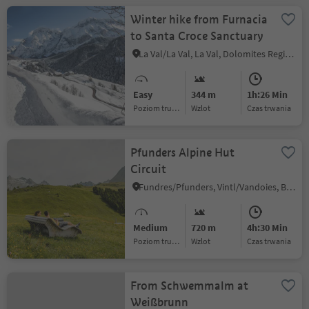
Winter hike from Furnacia
to Santa Croce Sanctuary
La Val/La Val, La Val, Dolomites Region Alta Badia
Easy
344 m
1h:26 Min
Poziom trudności
Wzlot
czas trwania
Pfunders Alpine Hut
Circuit
Fundres/Pfunders, Vintl/Vandoies, Brixen/Bressanone and environs
Medium
720 m
4h:30 Min
Poziom trudności
Wzlot
czas trwania
From Schwemmalm at
Weißbrunn