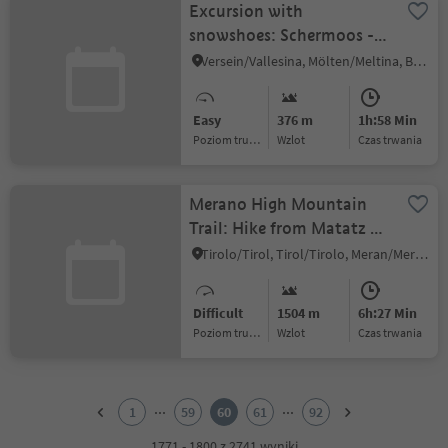
Excursion with
snowshoes: Schermoos -
Möltner Joch
Versein/Vallesina, Mölten/Meltina, Bolzano/Bozen and environs
Easy
376 m
1h:58 Min
Poziom trudności
Wzlot
czas trwania
Merano High Mountain
Trail: Hike from Matatz to
the Hochmuth
Tirolo/Tirol, Tirol/Tirolo, Meran/Merano and environs
Difficult
1504 m
6h:27 Min
Poziom trudności
Wzlot
czas trwania
1
2
...
...
1
59
60
61
92
3
4
1771 - 1800 z 2741 wyniki