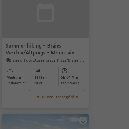
Summer hiking - Braies
Vecchia/Altprags - Mountain
"Monte Lungo/Lungkofel"
Braies di Fuori/Ausserprags, Prags/Braies, Dolomites Region 3 Zinnen
Medium
1173 m
5h:34 Min
Poziom trudności
Wzlot
czas trwania
Więcej szczegółów