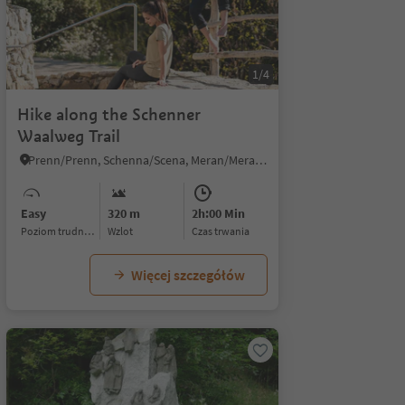
1/4
Hike along the Schenner
Waalweg Trail
Prenn/Prenn, Schenna/Scena, Meran/Merano and environs
Easy
320 m
2h:00 Min
Poziom trudności
Wzlot
czas trwania
Więcej szczegółów