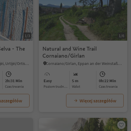
1/3
1/6
Selva - The
Natural and Wine Trail
Cornaiano/Girlan
Ortisei/Urtijëi/St. Ulrich/Urtijëi, Urtijëi/Ortisei, Dolomites Region Val Gardena
Cornaiano/Girlan, Eppan an der Weinstaße/Appiano sulla Strada del Vino, Alto Adige Wine Road
2h:31 Min
Easy
5 m
0h:22 Min
czas trwania
Poziom trudności
Wzlot
czas trwania
 szczegółów
Więcej szczegółów