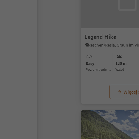
Legend Hike
Easy
120 m
Poziom trudności
Wzlot
Więcej