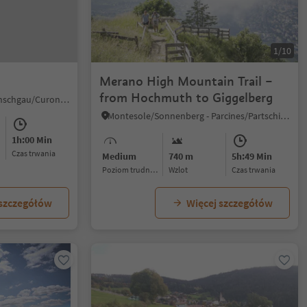
1/10
Merano High Mountain Trail –
from Hochmuth to Giggelberg
Reschen/Resia, Graun im Vinschgau/Curon Venosta, Vinschgau/Val Venosta
Montesole/Sonnenberg - Parcines/Partschins, Partschins/Parcines, Meran/Merano and environs
1h:00 Min
czas trwania
Medium
740 m
5h:49 Min
Poziom trudności
Wzlot
czas trwania
 szczegółów
Więcej szczegółów