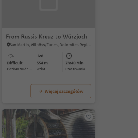
From Russis Kreuz to Würzjoch
San Martin, Villnöss/Funes, Dolomites Region Lüsen Villnöss
Difficult
554 m
2h:40 Min
Poziom trudności
Wzlot
czas trwania
Więcej szczegółów