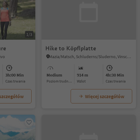
1/3
ure
Hike to Köpflplatte
ivo
Mazia/Matsch, Schluderns/Sluderno, Vinschgau/Val Venosta
3h:00 Min
Medium
914 m
4h:30 Min
czas trwania
Poziom trudności
Wzlot
czas trwania
 szczegółów
Więcej szczegółów