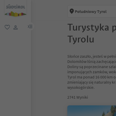
Południowy Tyrol
Turystyka 
link menu
ulubione
link użytkownika
Tyrolu
Słońce zaszło, jesteś w pełn
Dolomitów lśnią zachęcająco
Doliny są poprzecinane szl
imponujących zamków, wokó
Tyrol ma ponad 16 000 km o
zmieniający się naturalny kr
wysokogórskie.
2741
Wyniki