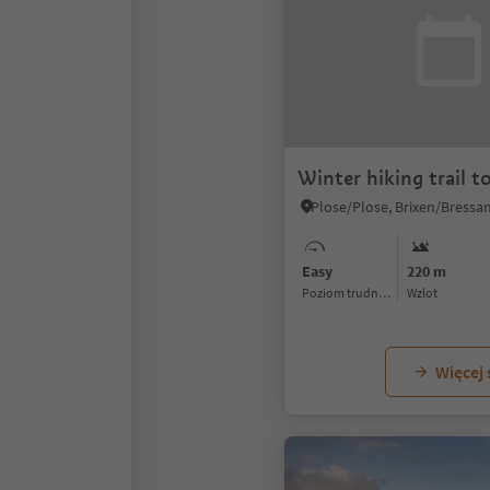
Winter hiking trail t
Easy
220 m
Poziom trudności
Wzlot
Więcej