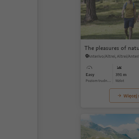
The pleasures of nat
Anterivo/Altrei, Altrei/Anter
Easy
391 m
Poziom trudności
Wzlot
Więcej