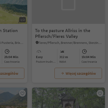
1/2
n Station
To the pasture Allriss in the
Pflersch/Fleres Valley
Valles/Vals, Mühlbach/Rio di Pusteria, Brixen/Bressanone and environs
Fleres/Pflersch, Brenner/Brennero, Sterzing/Vipiteno and environs
2h:04 Min
Easy
312 m
1h:04 Min
czas trwania
Poziom trudności
Wzlot
czas trwania
 szczegółów
Więcej szczegółów