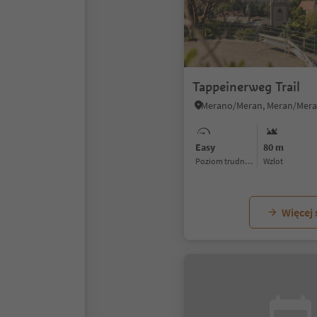
Tappeinerweg Trail
Easy
80 m
Poziom trudności
Wzlot
Więcej