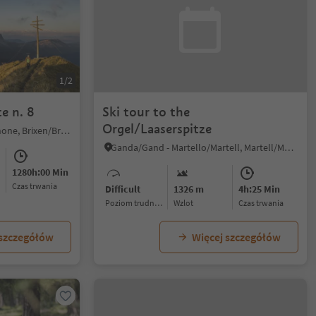
1/2
e n. 8
Ski tour to the
Orgel/Laaserspitze
Plose/Plose, Brixen/Bressanone, Brixen/Bressanone and environs
Ganda/Gand - Martello/Martell, Martell/Martello, Vinschgau/Val Venosta
1280h:00 Min
czas trwania
Difficult
1326 m
4h:25 Min
Poziom trudności
Wzlot
czas trwania
 szczegółów
Więcej szczegółów