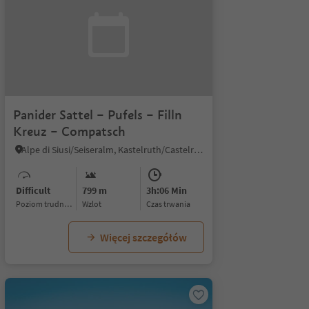
Panider Sattel – Pufels – Filln
Kreuz – Compatsch
Alpe di Siusi/Seiseralm, Kastelruth/Castelrotto, Dolomites Region Seiser Alm
Difficult
799 m
3h:06 Min
Poziom trudności
Wzlot
czas trwania
Więcej szczegółów