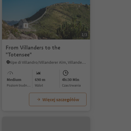
1/3
From Villanders to the
"Totensee"
Alpe di Villandro/Villanderer Alm, Villanders/Villandro, Brixen/Bressanone and environs
Medium
690 m
4h:30 Min
Poziom trudności
Wzlot
czas trwania
Więcej szczegółów