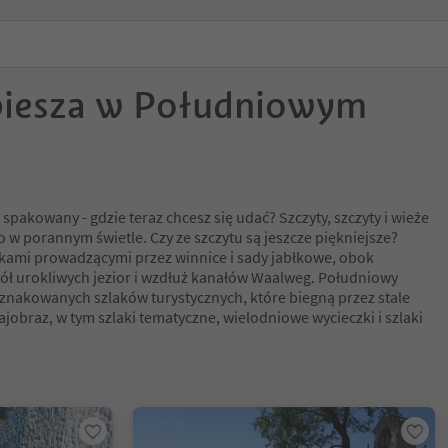
piesza w Południowym
i spakowany - gdzie teraz chcesz się udać? Szczyty, szczyty i wieże
 w porannym świetle. Czy ze szczytu są jeszcze piękniejsze?
akami prowadzącymi przez winnice i sady jabłkowe, obok
ł urokliwych jezior i wzdłuż kanałów Waalweg. Południowy
znakowanych szlaków turystycznych, które biegną przez stale
ajobraz, w tym szlaki tematyczne, wielodniowe wycieczki i szlaki