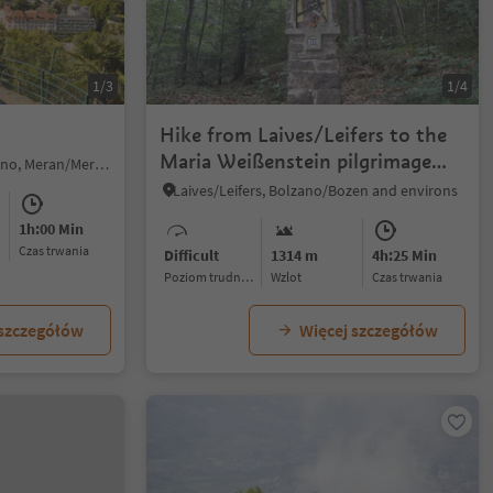
1/3
1/4
Hike from Laives/Leifers to the
Maria Weißenstein pilgrimage
Merano/Meran, Meran/Merano, Meran/Merano and environs
site
Laives/Leifers, Bolzano/Bozen and environs
1h:00 Min
czas trwania
Difficult
1314 m
4h:25 Min
Poziom trudności
Wzlot
czas trwania
 szczegółów
Więcej szczegółów