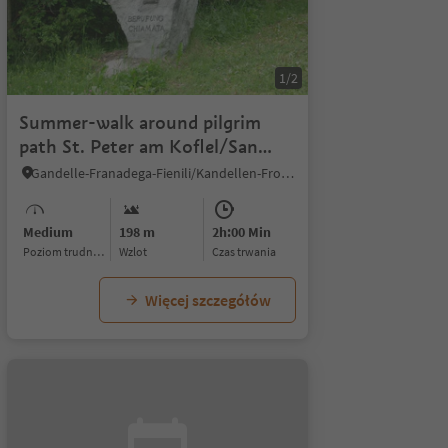
1/2
Summer-walk around pilgrim
path St. Peter am Koflel/San
Pietro in Monte
Gandelle-Franadega-Fienili/Kandellen-Frondeigen-Stadlern, Toblach/Dobbiaco, Dolomites Region 3 Zinnen
Medium
198 m
2h:00 Min
Poziom trudności
Wzlot
czas trwania
Więcej szczegółów