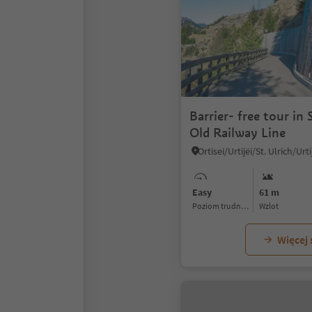
Barrier- free tour in 
Old Railway Line
Easy
61 m
Poziom trudności
Wzlot
Więcej