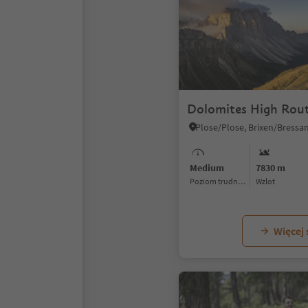
Dolomites High Rout
Medium
7830 m
Poziom trudności
Wzlot
Więcej