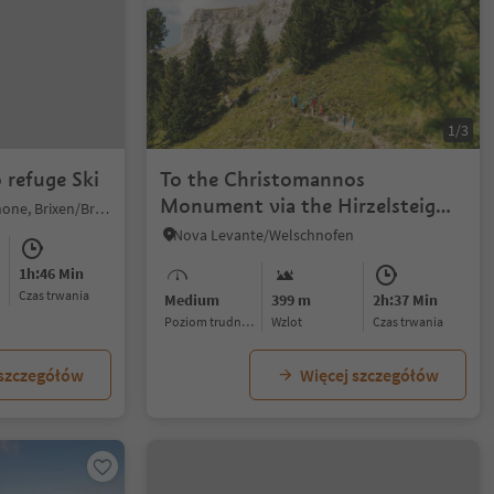
1/3
o refuge Ski
To the Christomannos
Monument via the Hirzelsteig
Plose/Plose, Brixen/Bressanone, Brixen/Bressanone and environs
path
Nova Levante/Welschnofen
1h:46 Min
czas trwania
Medium
399 m
2h:37 Min
Poziom trudności
Wzlot
czas trwania
 szczegółów
Więcej szczegółów