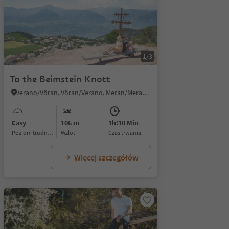
1/3
To the Beimstein Knott
Verano/Vöran, Vöran/Verano, Meran/Merano and environs
Easy
106 m
1h:10 Min
Poziom trudności
Wzlot
czas trwania
Więcej szczegółów