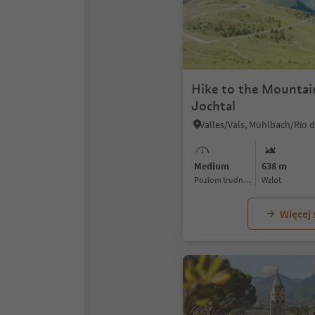
Hike to the Mountai
Jochtal
Medium
638 m
Poziom trudności
Wzlot
Więcej