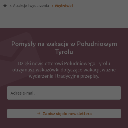
28
Atrakcje i wydarzenia
Wędrówki
29
30
31
32
33
34
35
Pomysły na wakacje w Południowym
36
Tyrolu
37
38
Dzięki newsletterowi Południowego Tyrolu
39
otrzymasz wskazówki dotyczące wakacji, ważne
40
41
wydarzenia i tradycyjne przepisy.
42
43
44
Adres e-mail
45
46
47
Zapisz się do newslettera
48
49
50