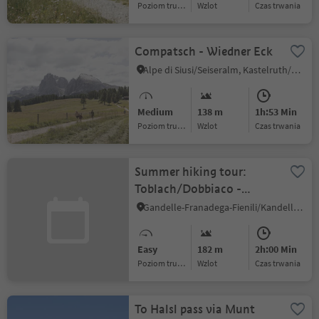
Poziom trudności
Wzlot
czas trwania
Compatsch - Wiedner Eck
Alpe di Siusi/Seiseralm, Kastelruth/Castelrotto, Dolomites Region Seiser Alm
Medium
138 m
1h:53 Min
Poziom trudności
Wzlot
czas trwania
Summer hiking tour:
Toblach/Dobbiaco -
Fontanta
Gandelle-Franadega-Fienili/Kandellen-Frondeigen-Stadlern, Toblach/Dobbiaco, Dolomites Region 3 Zinnen
"ZweiWasserBrunnen" -
labyrinth
Easy
182 m
2h:00 Min
Poziom trudności
Wzlot
czas trwania
To Halsl pass via Munt