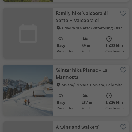
Family hike Valdaora di
Sotto – Valdaora di
Mezzo/Niederolang –
Valdaora di Mezzo/Mitterolang, Olang/Valdaora, Dolomites Region Kronplatz/Plan de Corones
Mitterolang
Easy
69 m
1h:33 Min
Poziom trudności
Wzlot
czas trwania
Winter hike Planac - La
Marmotta
Corvara/Corvara, Corvara, Dolomites Region Alta Badia
Easy
287 m
1h:26 Min
Poziom trudności
Wzlot
czas trwania
A wine and walkers’