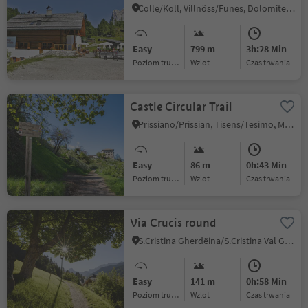
Colle/Koll, Villnöss/Funes, Dolomites Region Lüsen Villnöss
Easy
799 m
3h:28 Min
Poziom trudności
Wzlot
czas trwania
Castle Circular Trail
Prissiano/Prissian, Tisens/Tesimo, Meran/Merano and environs
Easy
86 m
0h:43 Min
Poziom trudności
Wzlot
czas trwania
Via Crucis round
S.Cristina Gherdëina/S.Cristina Val Gardena/S.Cristina Gherdëina/St.Christina in Gröden, S.Crestina Gherdëina/Santa Cristina Val Gardana, Dolomites Region Val Gardena
Easy
141 m
0h:58 Min
Poziom trudności
Wzlot
czas trwania