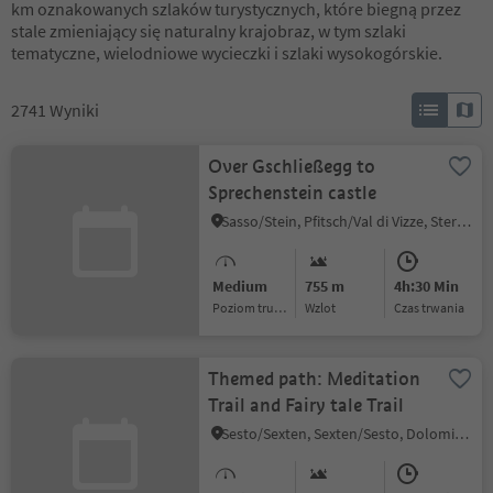
km oznakowanych szlaków turystycznych, które biegną przez
stale zmieniający się naturalny krajobraz, w tym szlaki
tematyczne, wielodniowe wycieczki i szlaki wysokogórskie.
2741
Wyniki
Over Gschließegg to
Sprechenstein castle
Sasso/Stein, Pfitsch/Val di Vizze, Sterzing/Vipiteno and environs
Medium
755 m
4h:30 Min
Poziom trudności
Wzlot
czas trwania
Themed path: Meditation
Trail and Fairy tale Trail
Sesto/Sexten, Sexten/Sesto, Dolomites Region 3 Zinnen