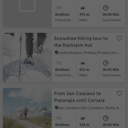
Medium
393 m
2h:00 Min
Poziom trudności
Wzlot
czas trwania
Snowshoe Hiking tour to
the Starklalm hut
Casere/Kasern, Prettau/Predoi, Ahrntal/Valle Aurina
Medium
425 m
3h:45 Min
Poziom trudności
Wzlot
czas trwania
From San Cassiano to
Pralongiá until Corvara
San Cassiano/San Cassiano, Badia, Dolomites Region Alta Badia
Medium
128 m
2h:40 Min