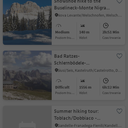
Snowshoe hike to the
Buselineck-Monte Nigra
in Welschnofen | Nova
Nova Levante/Welschnofen, Welschnofen/Nova Levante, Dolomites Region Eggental
Levante
Medium
140 m
2h:51 Min
Poziom trudności
Wzlot
czas trwania
Bad Ratzes-
Schlernbödele-
Schlernhaus
Siusi/Seis, Kastelruth/Castelrotto, Dolomites Region Seiser Alm
Difficult
1556 m
6h:12 Min
Poziom trudności
Wzlot
czas trwania
Summer hiking tour:
Toblach/Dobbiaco -
Ratsberg/Monte Rota
Gandelle-Franadega-Fienili/Kandellen-Frondeigen-Stadlern, Toblach/Dobbiaco, Dolomites Region 3 Zinnen