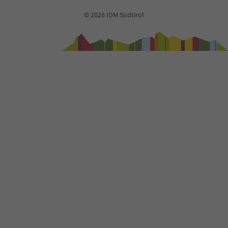
73
74
© 2026 IDM Südtirol
75
76
77
78
79
80
81
82
83
84
85
86
87
88
89
90
91
92