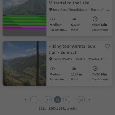
Mittertal to the Lake
Antholz
Nove Case/Neunhäusern, Rasen-Antholz/Rasun Anterselva, Dolomites Region Kronplatz/Plan de Corones
Medium
632 m
4h:04 Min
Poziom trudności
Wzlot
czas trwania
Hiking tour Ahrntal Sun
trail - Sunnsat
Predoi/Prettau, Prettau/Predoi, Ahrntal/Valle Aurina
Medium
1156 m
7h:00 Min
Poziom trudności
Wzlot
czas trwania
1
2
...
...
1
51
52
53
92
3
4
1531 - 1560 z 2741 wyniki
5