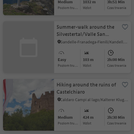
Medium
1032 m
3h:51 Min
Poziom trudności
Wzlot
czas trwania
Summer-walk around the
Silvestertal/Valle San
Silvestro valley
Gandelle-Franadega-Fienili/Kandellen-Frondeigen-Stadlern, Toblach/Dobbiaco, Dolomites Region 3 Zinnen
Easy
103 m
2h:00 Min
Poziom trudności
Wzlot
czas trwania
Hiking around the ruins of
Castelchiaro
Caldaro Campi al lago/Kalterer Klughammer, Kaltern an der Weinstraße/Caldaro sulla Strada del Vino, Alto Adige Wine Road
Medium
424 m
2h:30 Min
Poziom trudności
Wzlot
czas trwania