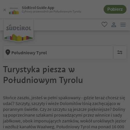
Südtirol Guide App
Pobierz
Cyfrowy przewodnik po Południowym Tyrolu
lin
ulubione
link uży
Południowy Tyrol
brak ak
Turystyka piesza w
Południowym Tyrolu
Słońce zaszło, jesteś w pełni spakowany - gdzie teraz chcesz się
udać? Szczyty, szczyty i wieże Dolomitów lśnią zachęcająco w
porannym świetle. Czy ze szczytu są jeszcze piękniejsze? Doliny
są poprzecinane szlakami prowadzącymi przez winnice i sady
jabłkowe, obok imponujących zamków, wokół urokliwych jezior
i wzdłuż kanałów Waalweg. Południowy Tyrol ma ponad 16 000