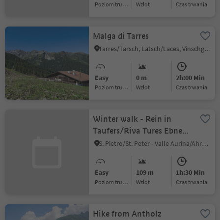
Poziom trudności
Wzlot
czas trwania
Malga di Tarres
Tarres/Tarsch, Latsch/Laces, Vinschgau/Val Venosta
Easy
0 m
2h:00 Min
Poziom trudności
Wzlot
czas trwania
Winter walk - Rein in
Taufers/Riva Tures Ebner-
+ Koflerhof
S. Pietro/St. Peter - Valle Aurina/Ahrntal, Sand in Taufers/Campo Tures, Ahrntal/Valle Aurina
Easy
109 m
1h:30 Min
Poziom trudności
Wzlot
czas trwania
Hike from Antholz