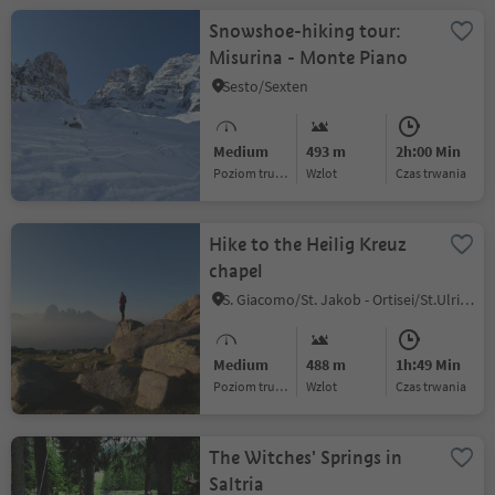
Snowshoe-hiking tour:
Misurina - Monte Piano
Sesto/Sexten
Medium
493 m
2h:00 Min
Poziom trudności
Wzlot
czas trwania
Hike to the Heilig Kreuz
chapel
S. Giacomo/St. Jakob - Ortisei/St.Ulrich, Urtijëi/Ortisei, Dolomites Region Val Gardena
Medium
488 m
1h:49 Min
Poziom trudności
Wzlot
czas trwania
The Witches' Springs in
Saltria