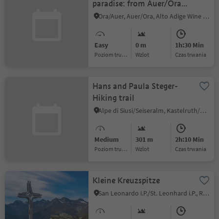
paradise: from Auer/Ora
to Montan/Montagna
Ora/Auer, Auer/Ora, Alto Adige Wine Road
Easy
0 m
1h:30 Min
Poziom trudności
Wzlot
czas trwania
Hans and Paula Steger-
Hiking trail
Alpe di Siusi/Seiseralm, Kastelruth/Castelrotto, Dolomites Region Seiser Alm
Medium
301 m
2h:10 Min
Poziom trudności
Wzlot
czas trwania
Kleine Kreuzspitze
San Leonardo i.P./St. Leonhard i.P., Ratschings/Racines, Sterzing/Vipiteno and environs