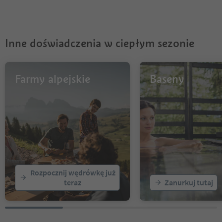
6
7
8
9
Inne doświadczenia w ciepłym sezonie
10
11
12
13
Farmy alpejskie
Baseny
14
15
16
17
18
19
20
21
22
Rozpocznij wędrówkę już
23
teraz
Zanurkuj tutaj
24
25
26
27