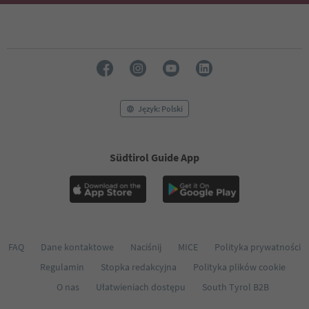
51
52
53
54
55
56
57
58
Język: Polski
59
60
61
Südtirol Guide App
62
63
64
65
66
67
68
FAQ
Dane kontaktowe
Naciśnij
MICE
Polityka prywatności
69
Regulamin
Stopka redakcyjna
Polityka plików cookie
70
71
O nas
Ułatwieniach dostępu
South Tyrol B2B
72