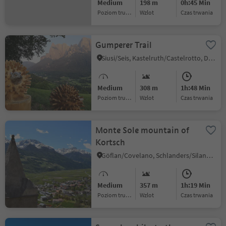
Medium
198 m
0h:45 Min
Poziom trudności
Wzlot
czas trwania
Gumperer Trail
Siusi/Seis, Kastelruth/Castelrotto, Dolomites Region Seiser Alm
Medium
308 m
1h:48 Min
Poziom trudności
Wzlot
czas trwania
Monte Sole mountain of
Kortsch
Göflan/Covelano, Schlanders/Silandro, Vinschgau/Val Venosta
Medium
357 m
1h:19 Min
Poziom trudności
Wzlot
czas trwania