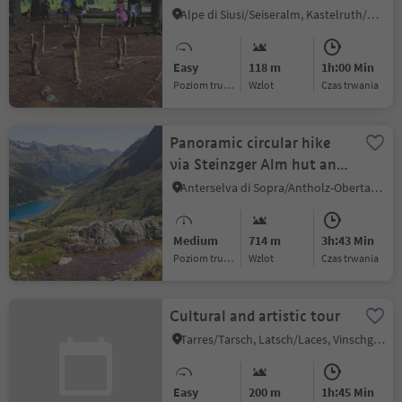
Alpe di Siusi/Seiseralm, Kastelruth/Castelrotto, Dolomites Region Seiser Alm
Easy
118 m
1h:00 Min
Poziom trudności
Wzlot
czas trwania
Panoramic circular hike
via Steinzger Alm hut and
Vogelgrand to Staller
Anterselva di Sopra/Antholz-Obertal, Rasen-Antholz/Rasun Anterselva, Dolomites Region Kronplatz/Plan de Corones
Saddle
Medium
714 m
3h:43 Min
Poziom trudności
Wzlot
czas trwania
Cultural and artistic tour
Tarres/Tarsch, Latsch/Laces, Vinschgau/Val Venosta
Easy
200 m
1h:45 Min