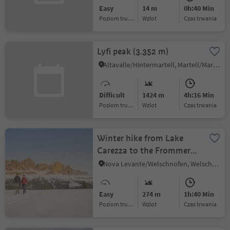
Easy
14 m
0h:40 Min
Poziom trudności
Wzlot
czas trwania
Lyfi peak (3.352 m)
Altavalle/Hintermartell, Martell/Martello, Vinschgau/Val Venosta
Difficult
1424 m
4h:16 Min
Poziom trudności
Wzlot
czas trwania
Winter hike from Lake
Carezza to the Frommer
Alm hut
Nova Levante/Welschnofen, Welschnofen/Nova Levante, Dolomites Region Eggental
Easy
274 m
1h:40 Min
Poziom trudności
Wzlot
czas trwania