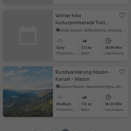
Winter hike
Kulturpromenade Trail
Solda
Solda/Sulden, Stilfs/Stelvio, Vinschgau/Val Venosta
Easy
172 m
2h:04 Min
Poziom trudności
Wzlot
czas trwania
Rundwanderung Mazon -
Kanzel - Mazon
Mazzon/Mazon, Neumarkt/Egna, Alto Adige Wine Road
Medium
731 m
3h:10 Min
Poziom trudności
Wzlot
czas trwania
1
2