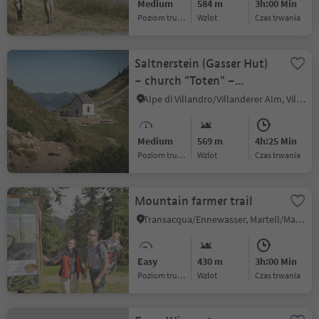
Medium
584 m
3h:00 Min
Poziom trudności
Wzlot
czas trwania
Saltnerstein (Gasser Hut)
– church "Toten" –
Saltnerstein
Alpe di Villandro/Villanderer Alm, Villanders/Villandro, Brixen/Bressanone and environs
Medium
569 m
4h:25 Min
Poziom trudności
Wzlot
czas trwania
Mountain farmer trail
Transacqua/Ennewasser, Martell/Martello, Vinschgau/Val Venosta
Easy
430 m
3h:00 Min
Poziom trudności
Wzlot
czas trwania