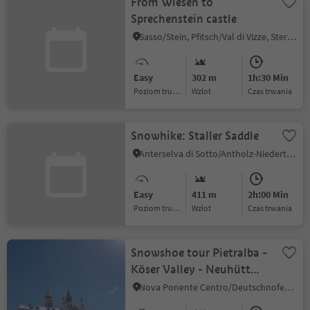
From Wiesen to
Sprechenstein castle
Sasso/Stein, Pfitsch/Val di Vizze, Sterzing/Vipiteno and environs
Easy
302 m
1h:30 Min
Poziom trudności
Wzlot
czas trwania
Snowhike: Staller Saddle
Anterselva di Sotto/Antholz-Niedertal, Rasen-Antholz/Rasun Anterselva, Dolomites Region Kronplatz/Plan de Corones
Easy
411 m
2h:00 Min
Poziom trudności
Wzlot
czas trwania
Snowshoe tour Pietralba -
Köser Valley - Neuhütt
hut
Nova Ponente Centro/Deutschnofen Dorf, Deutschnofen/Nova Ponente, Dolomites Region Eggental