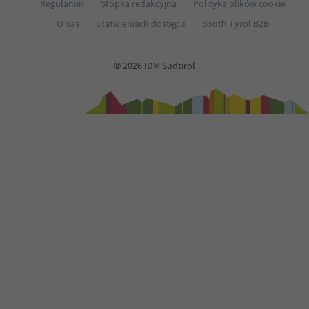
Regulamin
Stopka redakcyjna
Polityka plików cookie
70
71
O nas
Ułatwieniach dostępu
South Tyrol B2B
72
73
74
© 2026 IDM Südtirol
75
76
77
78
79
80
81
82
83
84
85
86
87
88
89
90
91