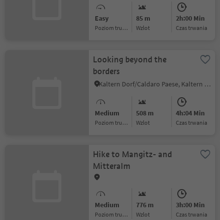
Easy
85 m
2h:00 Min
Poziom trudności
Wzlot
czas trwania
Looking beyond the
borders
Kaltern Dorf/Caldaro Paese, Kaltern an der Weinstraße/Caldaro sulla Strada del Vino, Alto Adige Wine Road
Medium
508 m
4h:04 Min
Poziom trudności
Wzlot
czas trwania
Hike to Mangitz- and
Mitteralm
Medium
776 m
3h:00 Min
Poziom trudności
Wzlot
czas trwania