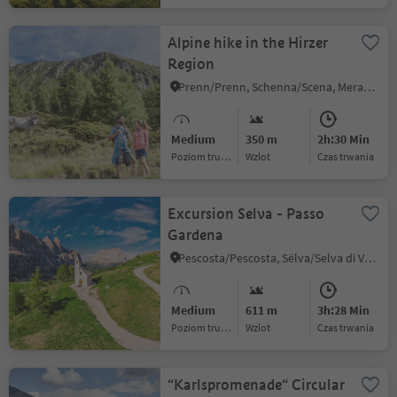
Alpine hike in the Hirzer
Region
Prenn/Prenn, Schenna/Scena, Meran/Merano and environs
Medium
350 m
2h:30 Min
Poziom trudności
Wzlot
czas trwania
Excursion Selva - Passo
Gardena
Pescosta/Pescosta, Sëlva/Selva di Val Gardena, Dolomites Region Val Gardena
Medium
611 m
3h:28 Min
Poziom trudności
Wzlot
czas trwania
“Karlspromenade“ Circular