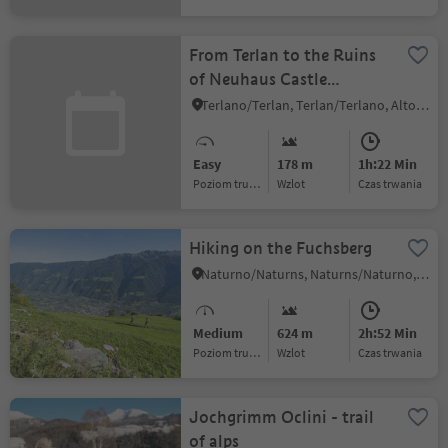
From Terlan to the Ruins
of Neuhaus Castle
(Maultasch Castle)
Terlano/Terlan, Terlan/Terlano, Alto Adige Wine Road
Easy
178 m
1h:22 Min
Poziom trudności
Wzlot
czas trwania
Hiking on the Fuchsberg
Naturno/Naturns, Naturns/Naturno, Meran/Merano and environs
Medium
624 m
2h:52 Min
Poziom trudności
Wzlot
czas trwania
Jochgrimm Oclini - trail
of alps