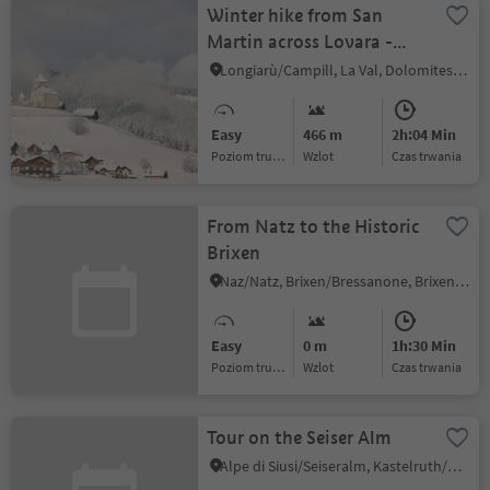
Winter hike from San
Martin across Lovara -
Preroman to Costa and
Longiarù/Campill, La Val, Dolomites Region Alta Badia
back
Easy
466 m
2h:04 Min
Poziom trudności
Wzlot
czas trwania
From Natz to the Historic
Brixen
Naz/Natz, Brixen/Bressanone, Brixen/Bressanone and environs
Easy
0 m
1h:30 Min
Poziom trudności
Wzlot
czas trwania
Tour on the Seiser Alm
Alpe di Siusi/Seiseralm, Kastelruth/Castelrotto, Dolomites Region Seiser Alm