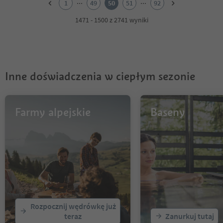
...
...
1
49
50
51
92
3
4
1471 - 1500 z 2741 wyniki
5
6
7
8
9
Inne doświadczenia w ciepłym sezonie
10
11
12
13
Farmy alpejskie
Baseny
14
15
16
17
18
19
20
21
22
Rozpocznij wędrówkę już
23
teraz
Zanurkuj tutaj
24