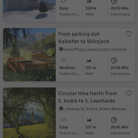
Easy
350 m
2h:55 Min
Poziom trudności
Wzlot
czas trwania
From parking slot
Kalkofen to Würzjoch
Plose/Plose, Lüsen/Luson, Dolomites Region Lüsen Villnöss
Medium
291 m
1h:04 Min
Poziom trudności
Wzlot
czas trwania
Circular Hike North From
S. Andrä to S. Leonhardo
S. Andrea/St. Andrä, Brixen/Bressanone, Brixen/Bressanone and environs
Easy
297 m
2h:06 Min
Poziom trudności
Wzlot
czas trwania