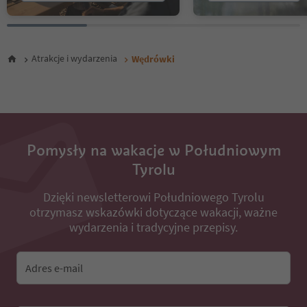
25
26
27
28
Atrakcje i wydarzenia
Wędrówki
29
30
31
32
33
34
35
Pomysły na wakacje w Południowym
36
Tyrolu
37
38
Dzięki newsletterowi Południowego Tyrolu
39
otrzymasz wskazówki dotyczące wakacji, ważne
40
41
wydarzenia i tradycyjne przepisy.
42
43
44
Adres e-mail
45
46