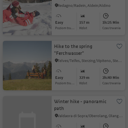
Redagno/Radein, Aldein/Aldino
Easy
157 m
1h:25 Min
Poziom trudności
Wzlot
czas trwania
Hike to the spring
"Ferchwasser"
Telves/Telfes, Sterzing/Vipiteno, Sterzing/Vipiteno and environs
Easy
329 m
2h:40 Min
Poziom trudności
Wzlot
czas trwania
Winter hike - panoramic
path
Valdaora di Sopra/Oberolang, Olang/Valdaora, Dolomites Region Kronplatz/Plan de Corones