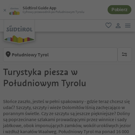
Südtirol Guide App
Pobierz
Cyfrowy przewodnik po Południowym Tyrolu
lin
ulubione
link uży
Południowy Tyrol
brak ak
Turystyka piesza w
Południowym Tyrolu
Słońce zaszło, jesteś w pełni spakowany - gdzie teraz chcesz się
udać? Szczyty, szczyty i wieże Dolomitów lśnią zachęcająco w
porannym świetle. Czy ze szczytu są jeszcze piękniejsze? Doliny
są poprzecinane szlakami prowadzącymi przez winnice i sady
jabłkowe, obok imponujących zamków, wokół urokliwych jezior
i wzdłuż kanałów Waalweg. Południowy Tyrol ma ponad 16 000