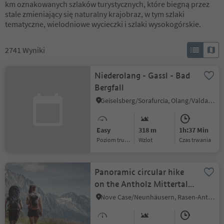
km oznakowanych szlaków turystycznych, które biegną przez
stale zmieniający się naturalny krajobraz, w tym szlaki
tematyczne, wielodniowe wycieczki i szlaki wysokogórskie.
2741
Wyniki
Niederolang - Gassl - Bad
Bergfall
Geiselsberg/Sorafurcia, Olang/Valdaora, Dolomites Region Kronplatz/Plan de Corones
Easy
318 m
1h:37 Min
Poziom trudności
Wzlot
czas trwania
Panoramic circular hike
on the Antholz Mittertal
High Walk
Nove Case/Neunhäusern, Rasen-Antholz/Rasun Anterselva, Dolomites Region Kronplatz/Plan de Corones