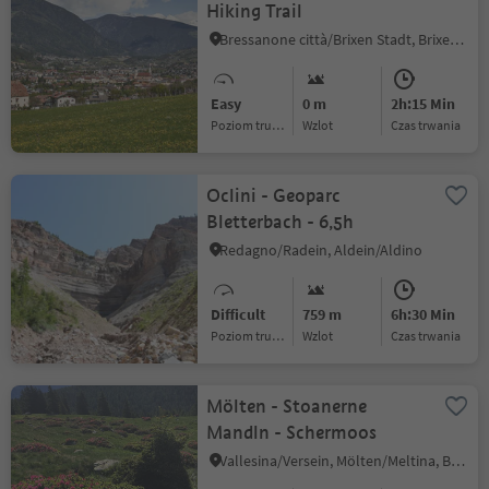
Hiking Trail
Bressanone città/Brixen Stadt, Brixen/Bressanone, Brixen/Bressanone and environs
Easy
0 m
2h:15 Min
Poziom trudności
Wzlot
czas trwania
Oclini - Geoparc
Bletterbach - 6,5h
Redagno/Radein, Aldein/Aldino
Difficult
759 m
6h:30 Min
Poziom trudności
Wzlot
czas trwania
Mölten - Stoanerne
Mandln - Schermoos
Vallesina/Versein, Mölten/Meltina, Bolzano/Bozen and environs