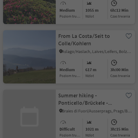
Medium
1055 m
6h:12 Min
Poziom trudności
Wzlot
czas trwania
From La Costa/Seit to
Colle/Kohlern
Aslago/Haslach, Laives/Leifers, Bolzano/Bozen and environs
Medium
617 m
3h:00 Min
Poziom trudności
Wzlot
czas trwania
Summer hiking -
Ponticello/Brückele -
Mountain "Campo
Braies di Fuori/Ausserprags, Prags/Braies, Dolomites Region 3 Zinnen
Cavallo Grande/Großer
Rosskopf"
Difficult
1021 m
3h:15 Min
Poziom trudności
Wzlot
czas trwania