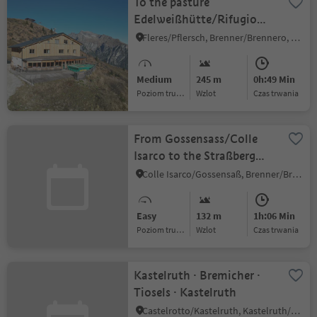
To the pasture
Edelweißhütte/Rifugio
Stella Alpina
Fleres/Pflersch, Brenner/Brennero, Sterzing/Vipiteno and environs
Medium
245 m
0h:49 Min
Poziom trudności
Wzlot
czas trwania
From Gossensass/Colle
Isarco to the Straßberg
ruin
Colle Isarco/Gossensaß, Brenner/Brennero, Sterzing/Vipiteno and environs
Easy
132 m
1h:06 Min
Poziom trudności
Wzlot
czas trwania
Kastelruth · Bremicher ·
Tiosels · Kastelruth
Castelrotto/Kastelruth, Kastelruth/Castelrotto, Dolomites Region Seiser Alm