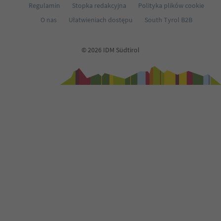
Regulamin
Stopka redakcyjna
Polityka plików cookie
70
71
O nas
Ułatwieniach dostępu
South Tyrol B2B
72
73
74
© 2026 IDM Südtirol
75
76
77
78
79
80
81
82
83
84
85
86
87
88
89
90
91