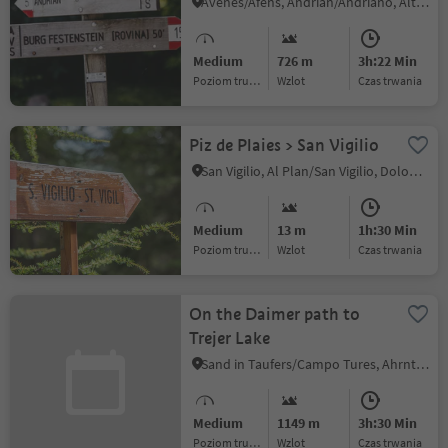
variant Burgstalleck
Avenes/Afens, Andrian/Andriano, Alto Adige Wine Road
Medium
726 m
3h:22 Min
Poziom trudności
Wzlot
czas trwania
Piz de Plaies > San Vigilio
San Vigilio, Al Plan/San Vigilio, Dolomites Region Kronplatz/Plan de Corones
Medium
13 m
1h:30 Min
Poziom trudności
Wzlot
czas trwania
On the Daimer path to
Trejer Lake
Sand in Taufers/Campo Tures, Ahrntal/Valle Aurina
Medium
1149 m
3h:30 Min
Poziom trudności
Wzlot
czas trwania