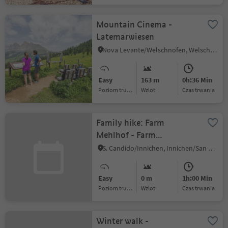
Mountain Cinema -
Latemarwiesen
Nova Levante/Welschnofen, Welschnofen/Nova Levante, Dolomites Region Eggental
Easy
163 m
0h:36 Min
Poziom trudności
Wzlot
czas trwania
Family hike: Farm
Mehlhof - Farm
Stauderhof
S. Candido/Innichen, Innichen/San Candido, Dolomites Region 3 Zinnen
Easy
0 m
1h:00 Min
Poziom trudności
Wzlot
czas trwania
Winter walk -