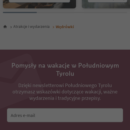
25
26
27
28
Atrakcje i wydarzenia
Wędrówki
29
30
31
32
33
34
35
Pomysły na wakacje w Południowym
36
Tyrolu
37
38
Dzięki newsletterowi Południowego Tyrolu
39
otrzymasz wskazówki dotyczące wakacji, ważne
40
41
wydarzenia i tradycyjne przepisy.
42
43
44
Adres e-mail
45
46