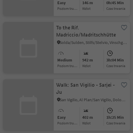
Easy
146 m
0h:45 Min
Poziom trudności
Wzlot
czas trwania
To the Rif.
Madriccio/Madritschhütte
Solda/Sulden, Stilfs/Stelvio, Vinschgau/Val Venosta
Medium
942 m
3h:04 Min
Poziom trudności
Wzlot
czas trwania
Walk: San Vigilio - Sarjei -
Ju
San Vigilio, Al Plan/San Vigilio, Dolomites Region Kronplatz/Plan de Corones
Easy
402 m
1h:25 Min
Poziom trudności
Wzlot
czas trwania