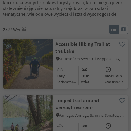
km oznakowanych szlaków turystycznych, które biegną przez
stale zmieniający się naturalny krajobraz, w tym szlaki
tematyczne, wielodniowe wycieczki i szlaki wysokogórskie.
2827
Wyniki
Accessible Hiking Trail at
the Lake
St. Josef am See/S. Giuseppe al Lago, Kaltern an der Weinstraße/Caldaro sulla Strada del Vino, Alto Adige Wine Road
Easy
10 m
0h:49 Min
Poziom trudności
Wzlot
czas trwania
Looped trail around
Vernagt reservoir
Vernago/Vernagt, Schnals/Senales, Vinschgau/Val Venosta