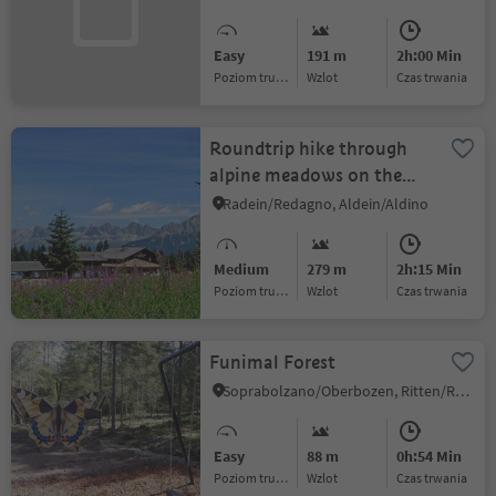
Easy
191 m
2h:00 Min
Poziom trudności
Wzlot
czas trwania
Roundtrip hike through
alpine meadows on the
Jochgrimm
Radein/Redagno, Aldein/Aldino
Medium
279 m
2h:15 Min
Poziom trudności
Wzlot
czas trwania
Funimal Forest
Soprabolzano/Oberbozen, Ritten/Renon, Bolzano/Bozen and environs
Easy
88 m
0h:54 Min
Poziom trudności
Wzlot
czas trwania