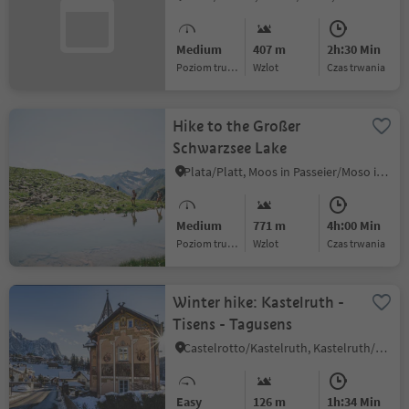
Medium
407 m
2h:30 Min
Poziom trudności
Wzlot
czas trwania
Hike to the Großer
Schwarzsee Lake
Plata/Platt, Moos in Passeier/Moso in Passiria, Meran/Merano and environs
Medium
771 m
4h:00 Min
Poziom trudności
Wzlot
czas trwania
Winter hike: Kastelruth -
Tisens - Tagusens
Castelrotto/Kastelruth, Kastelruth/Castelrotto, Dolomites Region Seiser Alm
Easy
126 m
1h:34 Min