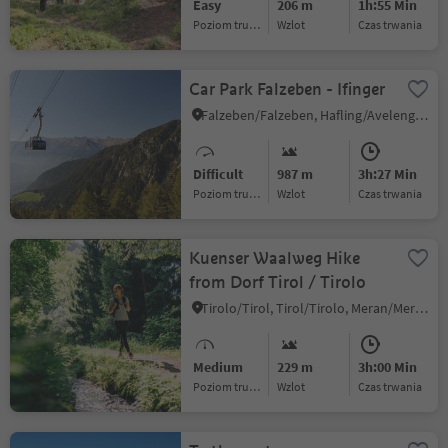
Easy
206 m
1h:55 Min
Poziom trudności
Wzlot
czas trwania
Car Park Falzeben - Ifinger
Falzeben/Falzeben, Hafling/Avelengo, Bolzano/Bozen and environs
Difficult
987 m
3h:27 Min
Poziom trudności
Wzlot
czas trwania
Kuenser Waalweg Hike
from Dorf Tirol / Tirolo
Tirolo/Tirol, Tirol/Tirolo, Meran/Merano and environs
Medium
229 m
3h:00 Min
Poziom trudności
Wzlot
czas trwania