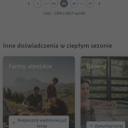
2
...
...
1
44
45
46
95
3
4
1321 - 1350 z 2827 wyniki
5
6
7
8
9
Inne doświadczenia w ciepłym sezonie
10
11
12
13
Farmy alpejskie
Baseny
14
15
16
17
18
19
20
21
22
Rozpocznij wędrówkę już
23
teraz
Zanurkuj tutaj
24