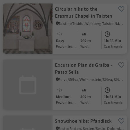
Circular hike to the
Erasmus Chapel in Taisten
Taisten/Tesido, Welsberg-Taisten/Monguelfo-Tesido
Easy
202 m
1h:55 Min
Poziom trudności
Wzlot
czas trwania
Excursion Plan de Gralba -
Passo Sella
Selva/Sëlva/Wolkenstein/Sëlva, Sëlva/Selva di Val Gardena, Dolomites Region Val Gardena
Medium
402 m
1h:31 Min
Poziom trudności
Wzlot
czas trwania
Snowshoe hike: Pfandleck
Sesto/Sexten, Sexten/Sesto, Dolomites Region 3 Zinnen