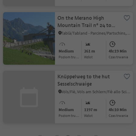
On the Merano High
Mountain Trail n° 24 to
the Waterfall of
Tablà/Tabland - Parcines/Partschins, Partschins/Parcines, Meran/Merano and environs
Partschins
Medium
261 m
4h:19 Min
Poziom trudności
Wzlot
czas trwania
Knüppelweg to the hut
Sesselschwaige
Völs/Fiè, Völs am Schlern/Fiè allo Sciliar, Dolomites Region Seiser Alm
Medium
1197 m
4h:10 Min
Poziom trudności
Wzlot
czas trwania
1