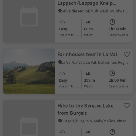
Lappach/Lappago Kneipp
facility
Selva die Molini/Mühlwald, Mühlwald/Selva dei Molini, Ahrntal/Valle Aurina
Easy
66 m
1h:00 Min
Poziom trudności
Wzlot
czas trwania
Farmhouses tour in La Val
La Val/La Val, La Val, Dolomites Region Alta Badia
Easy
299 m
2h:00 Min
Poziom trudności
Wzlot
czas trwania
Hike to the Bergsee Lake
from Burgeis
Burgeis/Burgusio, Mals/Malles, Vinschgau/Val Venosta