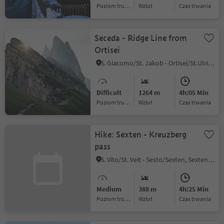
Poziom trudności
Wzlot
czas trwania
Seceda - Ridge Line from
Ortisei
S. Giacomo/St. Jakob - Ortisei/St.Ulrich, Urtijëi/Ortisei, Dolomites Region Val Gardena
Difficult
1264 m
4h:05 Min
Poziom trudności
Wzlot
czas trwania
Hike: Sexten - Kreuzberg
pass
S. Vito/St. Veit - Sesto/Sexten, Sexten/Sesto, Dolomites Region 3 Zinnen
Medium
388 m
4h:25 Min
Poziom trudności
Wzlot
czas trwania