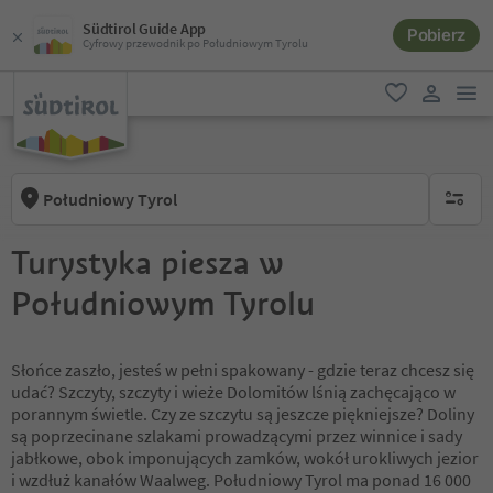
Südtirol Guide App
Pobierz
Cyfrowy przewodnik po Południowym Tyrolu
lin
ulubione
link uży
Południowy Tyrol
brak ak
Turystyka piesza w
Południowym Tyrolu
Słońce zaszło, jesteś w pełni spakowany - gdzie teraz chcesz się
udać? Szczyty, szczyty i wieże Dolomitów lśnią zachęcająco w
porannym świetle. Czy ze szczytu są jeszcze piękniejsze? Doliny
są poprzecinane szlakami prowadzącymi przez winnice i sady
jabłkowe, obok imponujących zamków, wokół urokliwych jezior
i wzdłuż kanałów Waalweg. Południowy Tyrol ma ponad 16 000