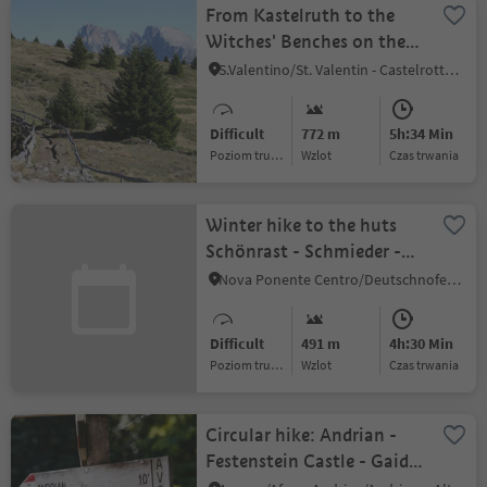
From Kastelruth to the
Witches' Benches on the
Puflatsch
S.Valentino/St. Valentin - Castelrotto/Kastelruth, Kastelruth/Castelrotto, Dolomites Region Seiser Alm
Difficult
772 m
5h:34 Min
Poziom trudności
Wzlot
czas trwania
Winter hike to the huts
Schönrast - Schmieder -
Lahner
Nova Ponente Centro/Deutschnofen Dorf, Deutschnofen/Nova Ponente, Dolomites Region Eggental
Difficult
491 m
4h:30 Min
Poziom trudności
Wzlot
czas trwania
Circular hike: Andrian -
Festenstein Castle - Gaid -