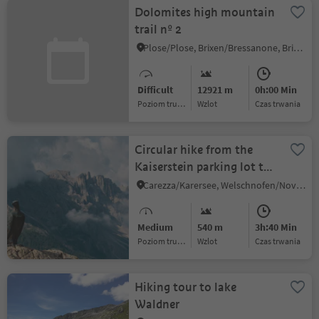
Dolomites high mountain
trail nº 2
Plose/Plose, Brixen/Bressanone, Brixen/Bressanone and environs
Difficult
12921 m
0h:00 Min
Poziom trudności
Wzlot
czas trwania
Circular hike from the
Kaiserstein parking lot to
the Christomannos
Carezza/Karersee, Welschnofen/Nova Levante, Dolomites Region Eggental
monument
Medium
540 m
3h:40 Min
Poziom trudności
Wzlot
czas trwania
Hiking tour to lake
Waldner