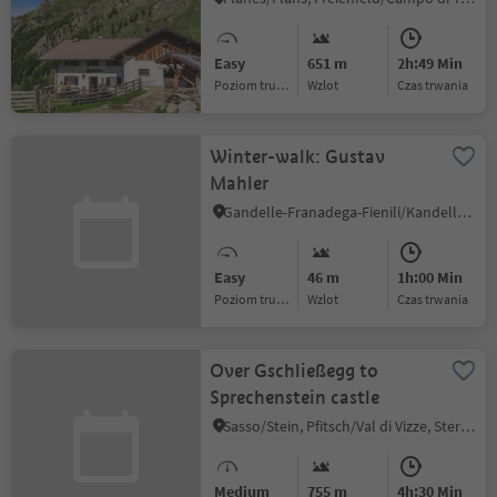
Easy
651 m
2h:49 Min
Poziom trudności
Wzlot
czas trwania
Winter-walk: Gustav
Mahler
Gandelle-Franadega-Fienili/Kandellen-Frondeigen-Stadlern, Toblach/Dobbiaco, Dolomites Region 3 Zinnen
Easy
46 m
1h:00 Min
Poziom trudności
Wzlot
czas trwania
Over Gschließegg to
Sprechenstein castle
Sasso/Stein, Pfitsch/Val di Vizze, Sterzing/Vipiteno and environs
Medium
755 m
4h:30 Min