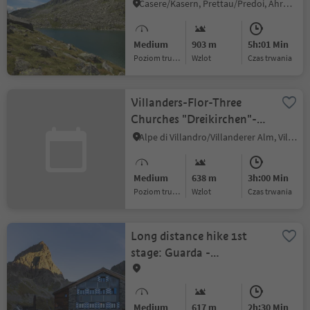
Casere/Kasern, Prettau/Predoi, Ahrntal/Valle Aurina
Medium
903 m
5h:01 Min
Poziom trudności
Wzlot
czas trwania
Villanders-Flor-Three
Churches "Dreikirchen"-
Villanders
Alpe di Villandro/Villanderer Alm, Villanders/Villandro, Brixen/Bressanone and environs
Medium
638 m
3h:00 Min
Poziom trudności
Wzlot
czas trwania
Long distance hike 1st
stage: Guarda -
Chamonna Tuoi CAS
Medium
617 m
2h:30 Min