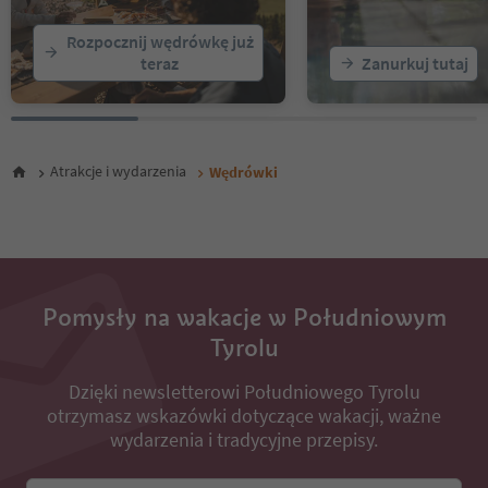
21
22
Rozpocznij wędrówkę już
23
teraz
Zanurkuj tutaj
24
25
26
27
28
Atrakcje i wydarzenia
Wędrówki
29
30
31
32
33
34
35
Pomysły na wakacje w Południowym
36
Tyrolu
37
38
Dzięki newsletterowi Południowego Tyrolu
39
otrzymasz wskazówki dotyczące wakacji, ważne
40
41
wydarzenia i tradycyjne przepisy.
42
43