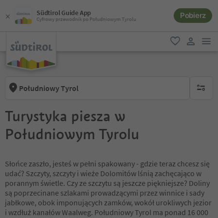
Südtirol Guide App
Pobierz
Cyfrowy przewodnik po Południowym Tyrolu
lin
ulubione
link uży
Południowy Tyrol
brak ak
Turystyka piesza w
Południowym Tyrolu
Słońce zaszło, jesteś w pełni spakowany - gdzie teraz chcesz się
udać? Szczyty, szczyty i wieże Dolomitów lśnią zachęcająco w
porannym świetle. Czy ze szczytu są jeszcze piękniejsze? Doliny
są poprzecinane szlakami prowadzącymi przez winnice i sady
jabłkowe, obok imponujących zamków, wokół urokliwych jezior
i wzdłuż kanałów Waalweg. Południowy Tyrol ma ponad 16 000