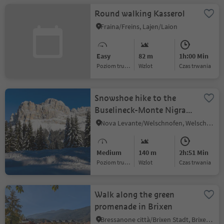
Round walking Kasserol
Fraina/Freins, Lajen/Laion
Easy
82 m
1h:00 Min
Poziom trudności
Wzlot
czas trwania
Snowshoe hike to the
Buselineck-Monte Nigra
in Welschnofen | Nova
Nova Levante/Welschnofen, Welschnofen/Nova Levante, Dolomites Region Eggental
Levante
Medium
140 m
2h:51 Min
Poziom trudności
Wzlot
czas trwania
Walk along the green
promenade in Brixen
Bressanone città/Brixen Stadt, Brixen/Bressanone, Brixen/Bressanone and environs