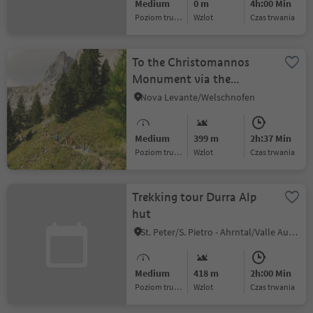
Medium
0 m
4h:00 Min
Poziom trudności
Wzlot
czas trwania
To the Christomannos
Monument via the
Hirzelsteig path
Nova Levante/Welschnofen
Medium
399 m
2h:37 Min
Poziom trudności
Wzlot
czas trwania
Trekking tour Durra Alp
hut
St. Peter/S. Pietro - Ahrntal/Valle Aurina, Sand in Taufers/Campo Tures, Ahrntal/Valle Aurina
Medium
418 m
2h:00 Min
Poziom trudności
Wzlot
czas trwania