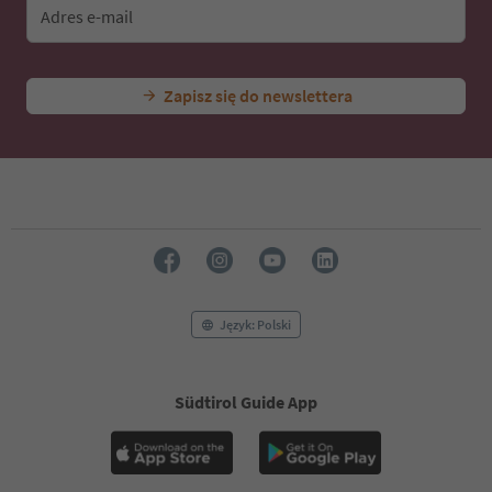
44
Adres e-mail
45
46
47
Zapisz się do newslettera
48
49
50
51
52
53
54
55
56
57
58
Język: Polski
59
60
61
Südtirol Guide App
62
63
64
65