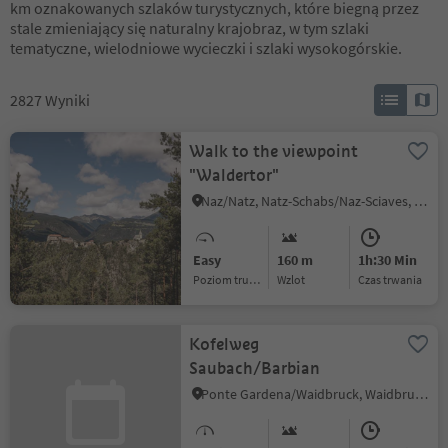
km oznakowanych szlaków turystycznych, które biegną przez
stale zmieniający się naturalny krajobraz, w tym szlaki
tematyczne, wielodniowe wycieczki i szlaki wysokogórskie.
2827
Wyniki
Walk to the viewpoint
"Waldertor"
Naz/Natz, Natz-Schabs/Naz-Sciaves, Brixen/Bressanone and environs
Easy
160 m
1h:30 Min
Poziom trudności
Wzlot
czas trwania
Kofelweg
Saubach/Barbian
Ponte Gardena/Waidbruck, Waidbruck/Ponte Gardena, Brixen/Bressanone and environs