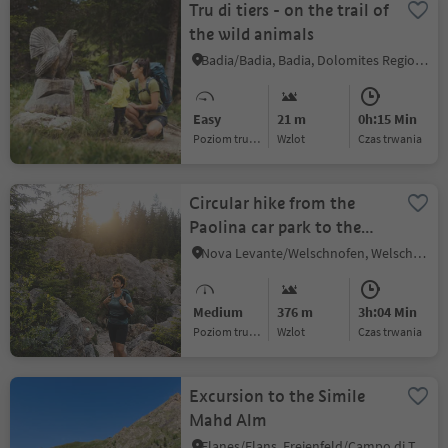
Tru di tiers - on the trail of
the wild animals
Badia/Badia, Badia, Dolomites Region Alta Badia
Easy
21 m
0h:15 Min
Poziom trudności
Wzlot
czas trwania
Circular hike from the
Paolina car park to the
Latemar Labyrinth
Nova Levante/Welschnofen, Welschnofen/Nova Levante, Dolomites Region Eggental
Medium
376 m
3h:04 Min
Poziom trudności
Wzlot
czas trwania
Excursion to the Simile
Mahd Alm
Flanes/Flans, Freienfeld/Campo di Trens, Sterzing/Vipiteno and environs