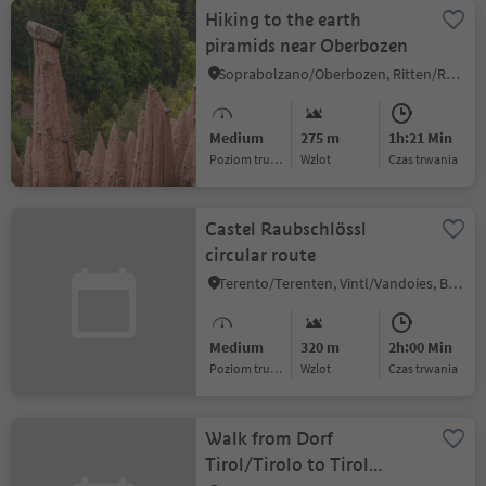
Hiking to the earth
piramids near Oberbozen
Soprabolzano/Oberbozen, Ritten/Renon, Bolzano/Bozen and environs
Medium
275 m
1h:21 Min
Poziom trudności
Wzlot
czas trwania
Castel Raubschlössl
circular route
Terento/Terenten, Vintl/Vandoies, Brixen/Bressanone and environs
Medium
320 m
2h:00 Min
Poziom trudności
Wzlot
czas trwania
Walk from Dorf
Tirol/Tirolo to Tirol