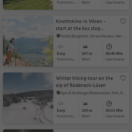
Poziom trudności
Wzlot
czas trwania
Knottnkino in Vöran -
start at the bus stop
Alpenrose
Postal/Burgstall, Vöran/Verano, Meran/Merano and environs
Easy
187 m
0h:40 Min
Poziom trudności
Wzlot
czas trwania
Winter hiking tour on the
alp of Rodeneck-Lüsen
Alpe di Rodengo/Rodenecker Alm, Rodeneck/Rodengo, Brixen/Bressanone and environs
Easy
250 m
1h:51 Min
Poziom trudności
Wzlot
czas trwania