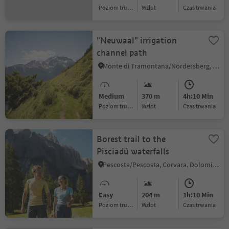
Poziom trudności
Wzlot
czas trwania
"Neuwaal" irrigation
channel path
Monte di Tramontana/Nördersberg, Schlanders/Silandro, Vinschgau/Val Venosta
Medium
370 m
4h:10 Min
Poziom trudności
Wzlot
czas trwania
Borest trail to the
Pisciadú waterfalls
Pescosta/Pescosta, Corvara, Dolomites Region Alta Badia
Easy
204 m
1h:10 Min
Poziom trudności
Wzlot
czas trwania