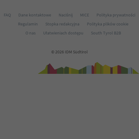
66
67
68
FAQ
Dane kontaktowe
Naciśnij
MICE
Polityka prywatności
69
Regulamin
Stopka redakcyjna
Polityka plików cookie
70
71
O nas
Ułatwieniach dostępu
South Tyrol B2B
72
73
74
© 2026 IDM Südtirol
75
76
77
78
79
80
81
82
83
84
85
86
87
88