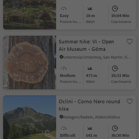
Easy
18 m
1h:04 Min
Poziom trudności
Wzlot
czas trwania
Summer hike: Vì - Open
Air Museum - Göma
Antermoia/Untermoj, San Martin /San Martino, Dolomites Region Kronplatz/Plan de Corones
Medium
473 m
1h:31 Min
Poziom trudności
Wzlot
czas trwania
Oclini - Corno Nero round
hike
Redagno/Radein, Aldein/Aldino
Difficult
641 m
3h:30 Min