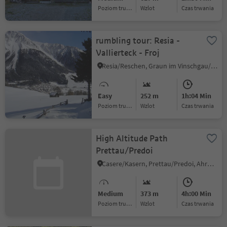
Poziom trudności
Wzlot
czas trwania
rumbling tour: Resia -
Vallierteck - Froj
Resia/Reschen, Graun im Vinschgau/Curon Venosta, Vinschgau/Val Venosta
Easy
252 m
1h:04 Min
Poziom trudności
Wzlot
czas trwania
High Altitude Path
Prettau/Predoi
Casere/Kasern, Prettau/Predoi, Ahrntal/Valle Aurina
Medium
373 m
4h:00 Min
Poziom trudności
Wzlot
czas trwania