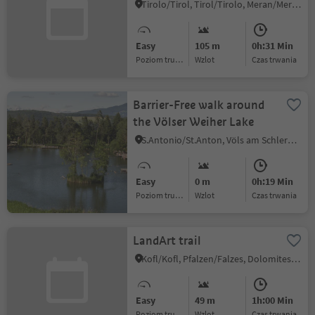
Castle
Tirolo/Tirol, Tirol/Tirolo, Meran/Merano and environs
Easy
105 m
0h:31 Min
Poziom trudności
Wzlot
czas trwania
Barrier-Free walk around
the Völser Weiher Lake
S.Antonio/St.Anton, Völs am Schlern/Fiè allo Sciliar, Dolomites Region Seiser Alm
Easy
0 m
0h:19 Min
Poziom trudności
Wzlot
czas trwania
LandArt trail
Kofl/Kofl, Pfalzen/Falzes, Dolomites Region Kronplatz/Plan de Corones
Easy
49 m
1h:00 Min
Poziom trudności
Wzlot
czas trwania