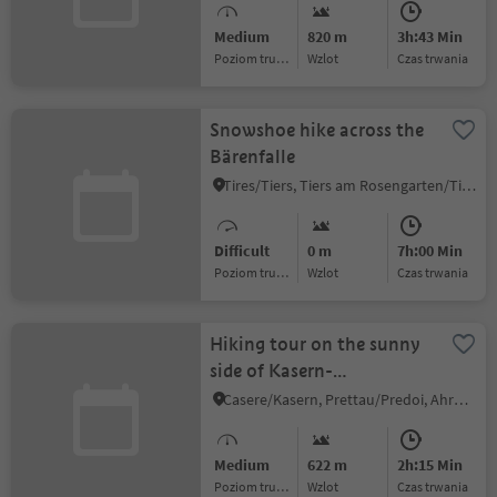
Medium
820 m
3h:43 Min
Poziom trudności
Wzlot
czas trwania
Snowshoe hike across the
Bärenfalle
Tires/Tiers, Tiers am Rosengarten/Tires al Catinaccio, Dolomites Region Seiser Alm
Difficult
0 m
7h:00 Min
Poziom trudności
Wzlot
czas trwania
Hiking tour on the sunny
side of Kasern-
Prettau/Casere-Predoi
Casere/Kasern, Prettau/Predoi, Ahrntal/Valle Aurina
Medium
622 m
2h:15 Min
Poziom trudności
Wzlot
czas trwania