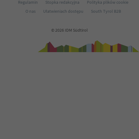
Regulamin
Stopka redakcyjna
Polityka plików cookie
70
O nas
Ułatwieniach dostępu
South Tyrol B2B
71
72
73
© 2026 IDM Südtirol
74
75
76
77
78
79
80
81
82
83
84
85
86
87
88
89
90
91