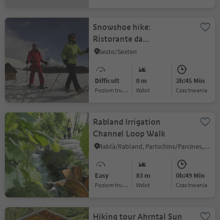
Snowshoe hike:
Ristorante da
Kathi/Gasthof Jaufen -
Sesto/Sexten
Cappella San
Silvestro/Silvesterkapelle
Difficult
0 m
2h:45 Min
Poziom trudności
Wzlot
czas trwania
Rabland Irrigation
Channel Loop Walk
Rablà/Rabland, Partschins/Parcines, Meran/Merano and environs
Easy
83 m
0h:49 Min
Poziom trudności
Wzlot
czas trwania
Hiking tour Ahrntal Sun