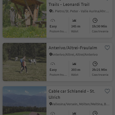
Trails - Leonardi Trail
S. Pietro/St. Peter - Valle Aurina/Ahrntal, Ahrntal/Valle Aurina, Ahrntal/Valle Aurina
Easy
245 m
1h:30 Min
Poziom trudności
Wzlot
czas trwania
Anterivo/Altrei-Fraulalm
Anterivo/Altrei, Altrei/Anterivo
Easy
203 m
2h:21 Min
Poziom trudności
Wzlot
czas trwania
Cable car Schlaneid - St.
Ulrich
Vallesina/Versein, Mölten/Meltina, Bolzano/Bozen and environs