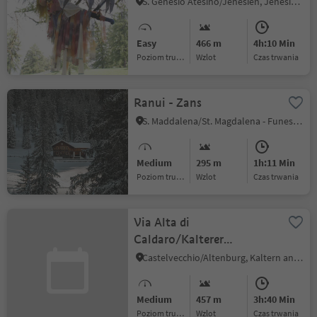
S. Genesio Atesino/Jenesien, Jenesien/San Genesio Atesino, Bolzano/Bozen and environs
Easy
466 m
4h:10 Min
Poziom trudności
Wzlot
czas trwania
Ranui - Zans
S. Maddalena/St. Magdalena - Funes/Villnöss, Villnöss/Funes, Dolomites Region Lüsen Villnöss
Medium
295 m
1h:11 Min
Poziom trudności
Wzlot
czas trwania
Via Alta di
Caldaro/Kalterer
Höhenweg
Castelvecchio/Altenburg, Kaltern an der Weinstraße/Caldaro sulla Strada del Vino, Alto Adige Wine Road
Medium
457 m
3h:40 Min
Poziom trudności
Wzlot
czas trwania