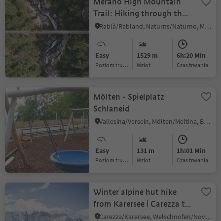
Merano High Mountain
Trail: Hiking through the
1.000 scales-canyon
Rablà/Rabland, Naturns/Naturno, Meran/Merano and environs
Easy
1529 m
6h:20 Min
Poziom trudności
Wzlot
czas trwania
Mölten - Spielplatz
Schlaneid
Vallesina/Versein, Mölten/Meltina, Bolzano/Bozen and environs
Easy
131 m
1h:01 Min
Poziom trudności
Wzlot
czas trwania
Winter alpine hut hike
from Karersee | Carezza to
Welschnofen | Nova
Carezza/Karersee, Welschnofen/Nova Levante, Dolomites Region Eggental