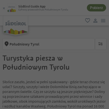
Südtirol Guide App
Pobierz
Cyfrowy przewodnik po Południowym Tyrolu
lin
ulubione
link uży
Południowy Tyrol
brak ak
Turystyka piesza w
Południowym Tyrolu
Słońce zaszło, jesteś w pełni spakowany - gdzie teraz chcesz się
udać? Szczyty, szczyty i wieże Dolomitów lśnią zachęcająco w
porannym świetle. Czy ze szczytu są jeszcze piękniejsze? Doliny
są poprzecinane szlakami prowadzącymi przez winnice i sady
jabłkowe, obok imponujących zamków, wokół urokliwych jezior
i wzdłuż kanałów Waalweg. Południowy Tyrol ma ponad 16 000