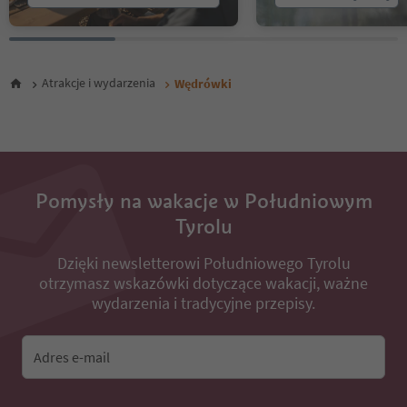
25
26
27
28
Atrakcje i wydarzenia
Wędrówki
29
30
31
32
33
34
35
Pomysły na wakacje w Południowym
36
Tyrolu
37
38
Dzięki newsletterowi Południowego Tyrolu
39
otrzymasz wskazówki dotyczące wakacji, ważne
40
wydarzenia i tradycyjne przepisy.
41
42
43
Adres e-mail
44
45
46