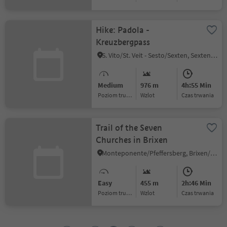
Hike: Padola -
Kreuzbergpass
S. Vito/St. Veit - Sesto/Sexten, Sexten/Sesto, Dolomites Region 3 Zinnen
Medium
976 m
4h:55 Min
Poziom trudności
Wzlot
czas trwania
Trail of the Seven
Churches in Brixen
Monteponente/Pfeffersberg, Brixen/Bressanone, Brixen/Bressanone and environs
Easy
455 m
2h:46 Min
Poziom trudności
Wzlot
czas trwania
1