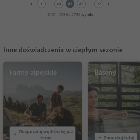
2
...
...
1
40
41
42
92
3
4
1201 - 1230 z 2741 wyniki
5
6
7
8
9
Inne doświadczenia w ciepłym sezonie
10
11
12
13
Farmy alpejskie
Baseny
14
15
16
17
18
19
20
21
22
Rozpocznij wędrówkę już
23
teraz
Zanurkuj tutaj
24