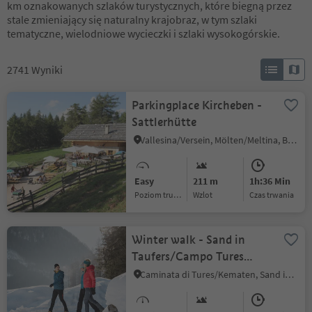
km oznakowanych szlaków turystycznych, które biegną przez
stale zmieniający się naturalny krajobraz, w tym szlaki
tematyczne, wielodniowe wycieczki i szlaki wysokogórskie.
2741
Wyniki
Parkingplace Kircheben -
Sattlerhütte
Vallesina/Versein, Mölten/Meltina, Bolzano/Bozen and environs
Easy
211 m
1h:36 Min
Poziom trudności
Wzlot
czas trwania
Winter walk - Sand in
Taufers/Campo Tures
Ahornach/Acereto
Caminata di Tures/Kematen, Sand in Taufers/Campo Tures, Ahrntal/Valle Aurina