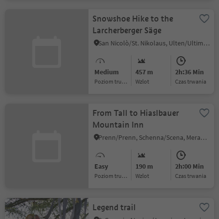
Snowshoe Hike to the
Larcherberger Säge
San Nicolò/St. Nikolaus, Ulten/Ultimo, Meran/Merano and environs
Medium
457 m
2h:36 Min
Poziom trudności
Wzlot
czas trwania
From Tall to Hiaslbauer
Mountain Inn
Prenn/Prenn, Schenna/Scena, Meran/Merano and environs
Easy
190 m
2h:00 Min
Poziom trudności
Wzlot
czas trwania
Legend trail