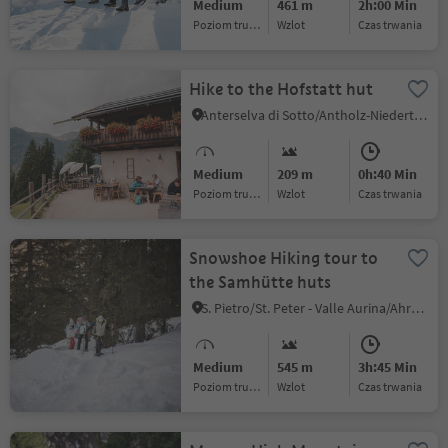
Medium
461 m
2h:00 Min
Poziom trudności
Wzlot
czas trwania
Hike to the Hofstatt hut
Anterselva di Sotto/Antholz-Niedertal, Rasen-Antholz/Rasun Anterselva, Dolomites Region Kronplatz/Plan de Corones
Medium
209 m
0h:40 Min
Poziom trudności
Wzlot
czas trwania
Snowshoe Hiking tour to
the Samhütte huts
S. Pietro/St. Peter - Valle Aurina/Ahrntal, Ahrntal/Valle Aurina, Ahrntal/Valle Aurina
Medium
545 m
3h:45 Min
Poziom trudności
Wzlot
czas trwania