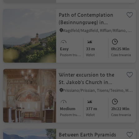
Path of Contemplation
(Besinnungsweg) in
Riffian
Magdfeld/Magdfeld, Riffian/Rifiano, Meran/Merano and environs
Easy
33 m
0h:25 Min
Poziom trudności
Wzlot
czas trwania
Winter excursion to the
St. Jakob's Church in
Grissian/Grissiano
Prissiano/Prissian, Tisens/Tesimo, Meran/Merano and environs
Medium
377 m
2h:22 Min
Poziom trudności
Wzlot
czas trwania
Between Earth Pyramids