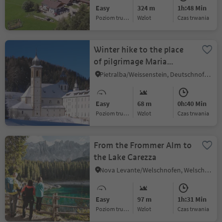
Easy
324 m
1h:48 Min
Poziom trudności
Wzlot
czas trwania
Winter hike to the place
of pilgrimage Maria
Weissenstein and the
Pietralba/Weissenstein, Deutschnofen/Nova Ponente, Dolomites Region Eggental
Petersberger Leger hut
Easy
68 m
0h:40 Min
Poziom trudności
Wzlot
czas trwania
From the Frommer Alm to
the Lake Carezza
Nova Levante/Welschnofen, Welschnofen/Nova Levante, Dolomites Region Eggental
Easy
97 m
1h:31 Min
Poziom trudności
Wzlot
czas trwania