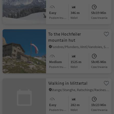
Levante
Easy
346 m
5h:19 Min
Poziom trudności
Wzlot
czas trwania
To the Hochfeiler
mountain hut
Fundres/Pfunders, Vintl/Vandoies, Sterzing/Vipiteno and environs
Medium
1525 m
5h:45 Min
Poziom trudności
Wzlot
czas trwania
Walking in Mittertal
Stange/Stanghe, Ratschings/Racines, Sterzing/Vipiteno and environs
Easy
282 m
1h:23 Min
Poziom trudności
Wzlot
czas trwania