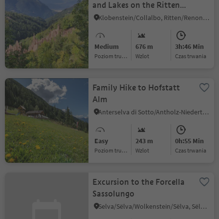
and Lakes on the Ritten
Plateau
Klobenstein/Collalbo, Ritten/Renon, Bolzano/Bozen and environs
Medium
676 m
3h:46 Min
Poziom trudności
Wzlot
czas trwania
Family Hike to Hofstatt
Alm
Anterselva di Sotto/Antholz-Niedertal, Rasen-Antholz/Rasun Anterselva, Dolomites Region Kronplatz/Plan de Corones
Easy
243 m
0h:55 Min
Poziom trudności
Wzlot
czas trwania
Excursion to the Forcella
Sassolungo
Selva/Sëlva/Wolkenstein/Sëlva, Sëlva/Selva di Val Gardena, Dolomites Region Val Gardena