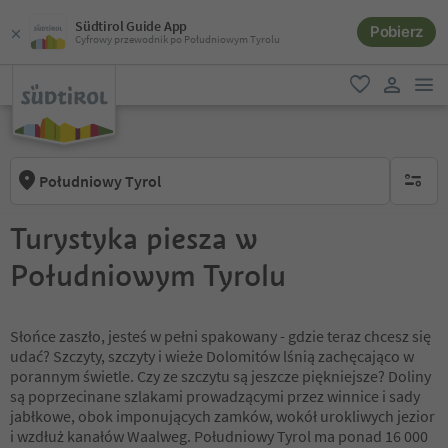
Südtirol Guide App
Pobierz
Cyfrowy przewodnik po Południowym Tyrolu
lin
ulubione
link uży
Południowy Tyrol
brak ak
Turystyka piesza w
Południowym Tyrolu
Słońce zaszło, jesteś w pełni spakowany - gdzie teraz chcesz się
udać? Szczyty, szczyty i wieże Dolomitów lśnią zachęcająco w
porannym świetle. Czy ze szczytu są jeszcze piękniejsze? Doliny
są poprzecinane szlakami prowadzącymi przez winnice i sady
jabłkowe, obok imponujących zamków, wokół urokliwych jezior
i wzdłuż kanałów Waalweg. Południowy Tyrol ma ponad 16 000