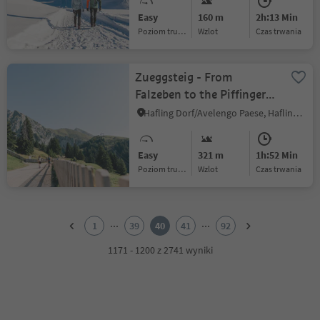
Easy
160 m
2h:13 Min
Poziom trudności
Wzlot
czas trwania
Zueggsteig - From
Falzeben to the Piffinger
Köpfl
Hafling Dorf/Avelengo Paese, Hafling/Avelengo, Meran/Merano and environs
Easy
321 m
1h:52 Min
Poziom trudności
Wzlot
czas trwania
1
2
...
...
1
39
40
41
92
3
4
1171 - 1200 z 2741 wyniki
5
6
7
8
9