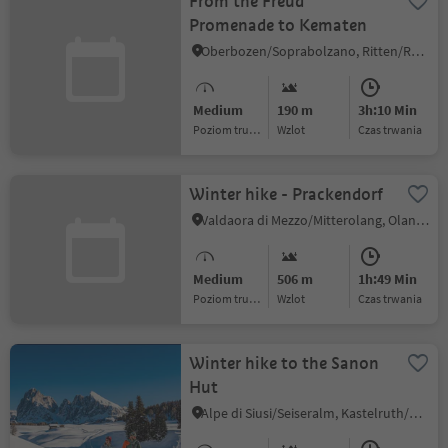
From the Freud
Promenade to Kematen
Oberbozen/Soprabolzano, Ritten/Renon, Bolzano/Bozen and environs
Medium
190 m
3h:10 Min
Poziom trudności
Wzlot
czas trwania
Winter hike - Prackendorf
Valdaora di Mezzo/Mitterolang, Olang/Valdaora, Dolomites Region Kronplatz/Plan de Corones
Medium
506 m
1h:49 Min
Poziom trudności
Wzlot
czas trwania
Winter hike to the Sanon
Hut
Alpe di Siusi/Seiseralm, Kastelruth/Castelrotto, Dolomites Region Seiser Alm