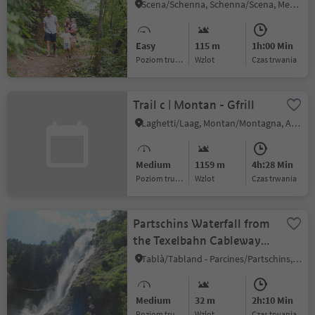
Scena/Schenna, Schenna/Scena, Meran/Merano and environs
Easy
115 m
1h:00 Min
Poziom trudności
Wzlot
czas trwania
Trail c | Montan - Gfrill
Laghetti/Laag, Montan/Montagna, Alto Adige Wine Road
Medium
1159 m
4h:28 Min
Poziom trudności
Wzlot
czas trwania
Partschins Waterfall from
the Texelbahn Cableway
Mountain Station - farm
Tablà/Tabland - Parcines/Partschins, Partschins/Parcines, Meran/Merano and environs
trail
Medium
32 m
2h:10 Min
Poziom trudności
Wzlot
czas trwania