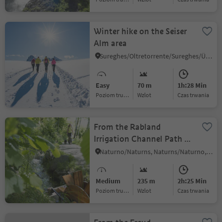
Winter hike on the Seiser
Alm area
Sureghes/Oltretorrente/Sureghes/Überwasser, Kastelruth/Castelrotto, Dolomites Region Seiser Alm
Easy
70 m
1h:28 Min
Poziom trudności
Wzlot
czas trwania
From the Rabland
Irrigation Channel Path to
the Sonnenberg
Naturno/Naturns, Naturns/Naturno, Meran/Merano and environs
Panoramic Trail to
Naturns
Medium
235 m
2h:25 Min
Poziom trudności
Wzlot
czas trwania