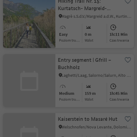
Hiking Trail Nr. 15:
Kurtatsch- Margreid-
Kurtinig
Magrè s.S.d.V./Margreid a.d.W., Kurtinig an der Weinstraße/Cortina sulla Strada del Vino, Alto Adige Wine Road
Easy
0 m
1h:11 Min
Poziom trudności
Wzlot
czas trwania
Entry segment | Gfrill –
Buchholz
Laghetti/Laag, Salorno/Salurn, Alto Adige Wine Road
Medium
159 m
1h:45 Min
Poziom trudności
Wzlot
czas trwania
Kaiserstein to Masaré Hut
Welschnofen/Nova Levante, Dolomites Region Eggental