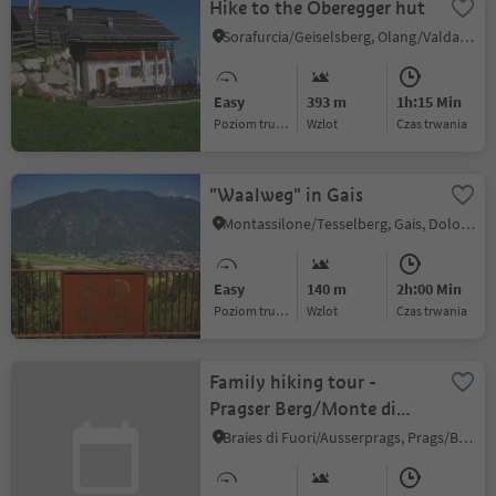
Hike to the Oberegger hut
Sorafurcia/Geiselsberg, Olang/Valdaora, Dolomites Region Kronplatz/Plan de Corones
Easy
393 m
1h:15 Min
Poziom trudności
Wzlot
czas trwania
"Waalweg" in Gais
Montassilone/Tesselberg, Gais, Dolomites Region Kronplatz/Plan de Corones
Easy
140 m
2h:00 Min
Poziom trudności
Wzlot
czas trwania
Family hiking tour -
Pragser Berg/Monte di
Braies
Braies di Fuori/Ausserprags, Prags/Braies, Dolomites Region 3 Zinnen