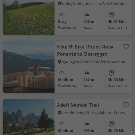
Nobls/Nobls, Jenesien/San Genesio Atesino, Bolzano/Bozen and environs
Easy
536 m
4h:07 Min
Poziom trudności
Wzlot
czas trwania
Hike & Bike | From Nova
Ponente to Obereggen
Ega/Eggen, Deutschnofen/Nova Ponente, Dolomites Region Eggental
Medium
442 m
3h:34 Min
Poziom trudności
Wzlot
czas trwania
Adolf Munkel Trail
S. Maddalena/St. Magdalena - Funes/Villnöss, Villnöss/Funes, Dolomites Region Lüsen Villnöss
Medium
593 m
3h:49 Min