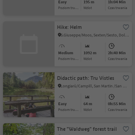
Easy
195 m
1h:04 Min
Poziom trudności
Wzlot
czas trwania
Hike: Helm
S.Giuseppe/Moos, Sexten/Sesto, Dolomites Region 3 Zinnen
Medium
1092 m
2h:40 Min
Poziom trudności
Wzlot
czas trwania
Didactic path: Tru Vistles
Longiarù/Campill, San Martin /San Martino, Dolomites Region Kronplatz/Plan de Corones
Easy
64 m
0h:55 Min
Poziom trudności
Wzlot
czas trwania
The "Waldweg" forest trail