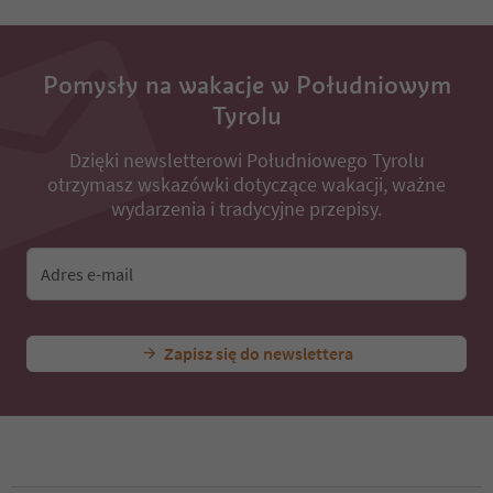
32
33
34
35
Pomysły na wakacje w Południowym
36
Tyrolu
37
38
Dzięki newsletterowi Południowego Tyrolu
39
otrzymasz wskazówki dotyczące wakacji, ważne
40
wydarzenia i tradycyjne przepisy.
41
42
43
Adres e-mail
44
45
46
47
Zapisz się do newslettera
48
49
50
51
52
53