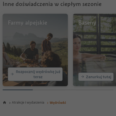
Inne doświadczenia w ciepłym sezonie
10
11
12
13
Farmy alpejskie
Baseny
14
15
16
17
18
19
20
21
22
Rozpocznij wędrówkę już
23
teraz
Zanurkuj tutaj
24
25
26
27
28
Atrakcje i wydarzenia
Wędrówki
29
30
31