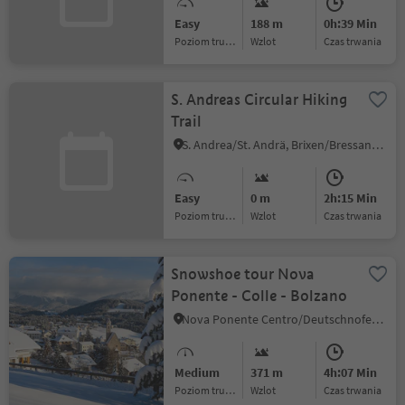
Easy
188 m
0h:39 Min
Poziom trudności
Wzlot
czas trwania
S. Andreas Circular Hiking
Trail
S. Andrea/St. Andrä, Brixen/Bressanone, Brixen/Bressanone and environs
Easy
0 m
2h:15 Min
Poziom trudności
Wzlot
czas trwania
Snowshoe tour Nova
Ponente - Colle - Bolzano
Nova Ponente Centro/Deutschnofen Dorf, Bolzano/Bozen, Bolzano/Bozen and environs
Medium
371 m
4h:07 Min
Poziom trudności
Wzlot
czas trwania