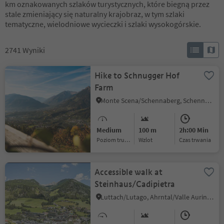
km oznakowanych szlaków turystycznych, które biegną przez
stale zmieniający się naturalny krajobraz, w tym szlaki
tematyczne, wielodniowe wycieczki i szlaki wysokogórskie.
2741
Wyniki
Hike to Schnugger Hof
Farm
Monte Scena/Schennaberg, Schenna/Scena, Meran/Merano and environs
Medium
100 m
2h:00 Min
Poziom trudności
Wzlot
czas trwania
Accessible walk at
Steinhaus/Cadipietra
Luttach/Lutago, Ahrntal/Valle Aurina, Ahrntal/Valle Aurina