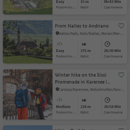
Easy
15 m
0h:43 Min
Poziom trudności
Wzlot
czas trwania
From Nalles to Andriano
Nalles/Nals, Nals/Nalles, Meran/Merano and environs
Easy
275 m
2h:30 Min
Poziom trudności
Wzlot
czas trwania
Winter hike on the Sissi
Promenade in Karersee |
Carezza
Carezza/Karersee, Welschnofen/Nova Levante, Dolomites Region Eggental
Medium
220 m
2h:58 Min
Poziom trudności
Wzlot
czas trwania