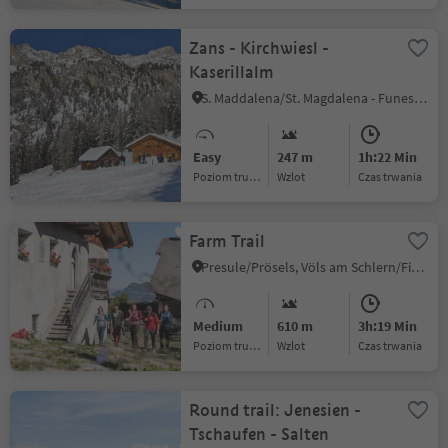
Zans - Kirchwiesl -
Kaserillalm
S. Maddalena/St. Magdalena - Funes/Villnöss, Villnöss/Funes, Dolomites Region Lüsen Villnöss
Easy
247 m
1h:22 Min
Poziom trudności
Wzlot
czas trwania
Farm Trail
Presule/Prösels, Völs am Schlern/Fiè allo Sciliar, Dolomites Region Seiser Alm
Medium
610 m
3h:19 Min
Poziom trudności
Wzlot
czas trwania
Round trail: Jenesien -
Tschaufen - Salten