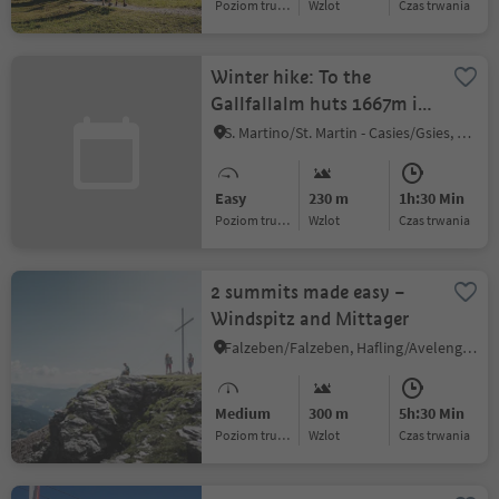
Poziom trudności
Wzlot
czas trwania
Winter hike: To the
Gallfallalm huts 1667m in
the Gsiesertal Valley
S. Martino/St. Martin - Casies/Gsies, Gsies/Valle di Casies
Easy
230 m
1h:30 Min
Poziom trudności
Wzlot
czas trwania
2 summits made easy –
Windspitz and Mittager
Falzeben/Falzeben, Hafling/Avelengo, Meran/Merano and environs
Medium
300 m
5h:30 Min
Poziom trudności
Wzlot
czas trwania