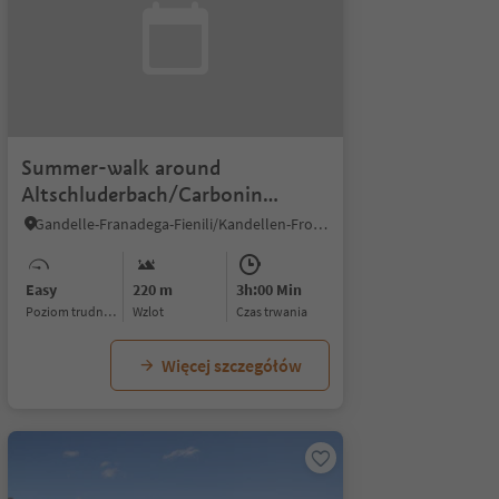
Summer-walk around
Altschluderbach/Carbonin
Vecchia
Gandelle-Franadega-Fienili/Kandellen-Frondeigen-Stadlern, Toblach/Dobbiaco, Dolomites Region 3 Zinnen
Easy
220 m
3h:00 Min
Poziom trudności
Wzlot
czas trwania
Więcej szczegółów