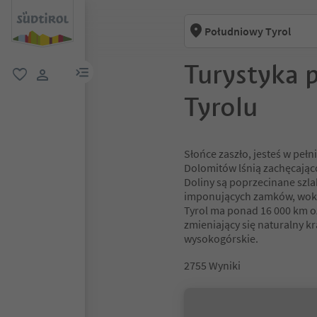
Południowy Tyrol
Turystyka 
link menu
ulubione
link użytkownika
Tyrolu
Słońce zaszło, jesteś w pełn
Dolomitów lśnią zachęcająco
Doliny są poprzecinane szl
imponujących zamków, wokó
Tyrol ma ponad 16 000 km o
zmieniający się naturalny kr
wysokogórskie.
2755
Wyniki