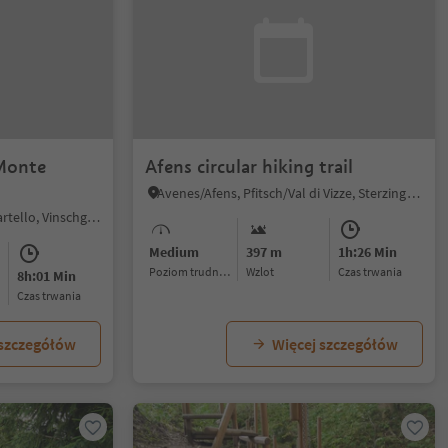
Monte
Afens circular hiking trail
Avenes/Afens, Pfitsch/Val di Vizze, Sterzing/Vipiteno and environs
Martello/Martell, Martell/Martello, Vinschgau/Val Venosta
Medium
397 m
1h:26 Min
Poziom trudności
Wzlot
czas trwania
8h:01 Min
czas trwania
 szczegółów
Więcej szczegółów