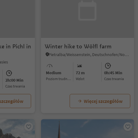
e in Pichl in
Winter hike to Wölfl farm
Pietralba/Weissenstein, Deutschnofen/Nova Ponente, Dolomites Region Eggental
asies
Medium
72 m
0h:45 Min
Poziom trudności
Wzlot
czas trwania
2h:00 Min
czas trwania
 szczegółów
Więcej szczegółów