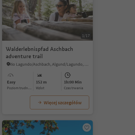
1/17
Walderlebnispfad Aschbach
adventure trail
Rio Lagundo/Aschbach, Algund/Lagundo, Meran/Merano and environs
Easy
152 m
1h:00 Min
Poziom trudności
Wzlot
czas trwania
Więcej szczegółów