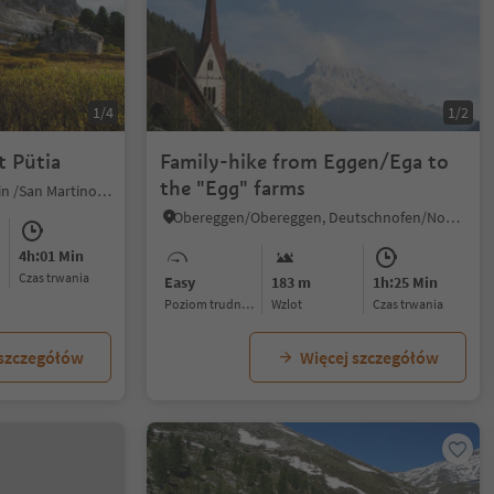
1/4
1/2
 Pütia
Family-hike from Eggen/Ega to
the "Egg" farms
Longiarù/Campill, San Martin /San Martino, Dolomites Region Kronplatz/Plan de Corones
Obereggen/Obereggen, Deutschnofen/Nova Ponente, Dolomites Region Eggental
4h:01 Min
czas trwania
Easy
183 m
1h:25 Min
Poziom trudności
Wzlot
czas trwania
 szczegółów
Więcej szczegółów