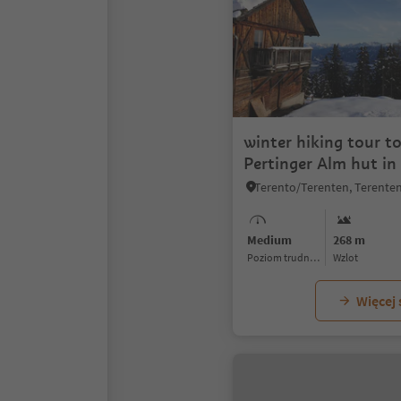
winter hiking tour t
Pertinger Alm hut in
Medium
268 m
Poziom trudności
Wzlot
Więcej