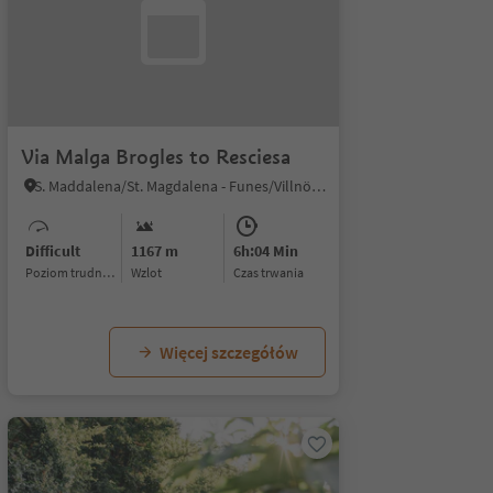
Via Malga Brogles to Resciesa
S. Maddalena/St. Magdalena - Funes/Villnöss, Villnöss/Funes, Dolomites Region Lüsen Villnöss
Difficult
1167 m
6h:04 Min
Poziom trudności
Wzlot
czas trwania
Więcej szczegółów