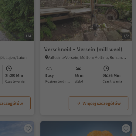
1/4
1/2
Verschneid - Versein (mill weel)
ijëi, Lajen/Laion
Vallesina/Versein, Mölten/Meltina, Bolzano/Bozen and environs
2h:00 Min
Easy
55 m
0h:36 Min
czas trwania
Poziom trudności
Wzlot
czas trwania
 szczegółów
Więcej szczegółów