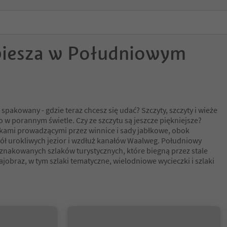
piesza w Południowym
i spakowany - gdzie teraz chcesz się udać? Szczyty, szczyty i wieże
 w porannym świetle. Czy ze szczytu są jeszcze piękniejsze?
akami prowadzącymi przez winnice i sady jabłkowe, obok
ł urokliwych jezior i wzdłuż kanałów Waalweg. Południowy
znakowanych szlaków turystycznych, które biegną przez stale
ajobraz, w tym szlaki tematyczne, wielodniowe wycieczki i szlaki