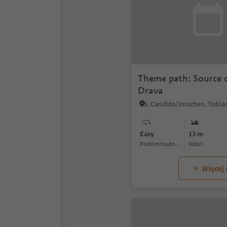
Theme path: Source o
Drava
Easy
13 m
Poziom trudności
Wzlot
Więcej