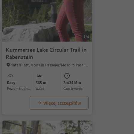
1/4
Kummersee Lake Circular Trail in
Rabenstein
Plata/Platt, Moos in Passeier/Moso in Passiria, Meran/Merano and environs
Easy
565 m
3h:34 Min
Poziom trudności
Wzlot
czas trwania
Więcej szczegółów