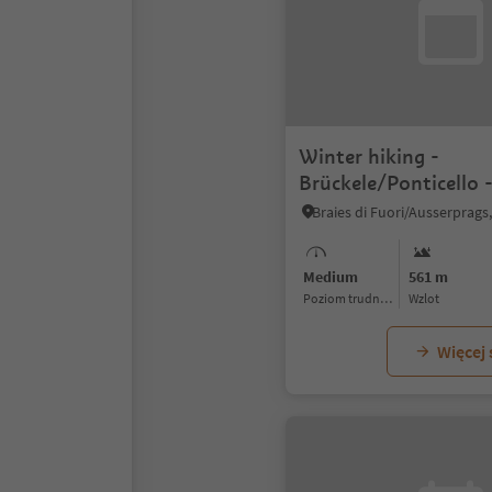
Winter hiking -
Brückele/Ponticello 
high plateau
Medium
561 m
Poziom trudności
Wzlot
Więcej