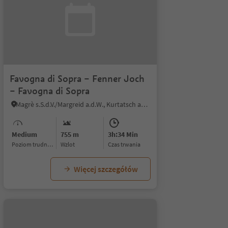
Favogna di Sopra – Fenner Joch
– Favogna di Sopra
Magrè s.S.d.V./Margreid a.d.W., Kurtatsch an der Weinstraße/Cortaccia sulla Strada del Vino, Alto Adige Wine Road
Medium
755 m
3h:34 Min
Poziom trudności
Wzlot
czas trwania
Więcej szczegółów