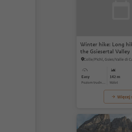
Winter hike: Long hik
the Gsiesertal Valley
Colle/Pichl, Gsies/Valle di C
Easy
142 m
Poziom trudności
Wzlot
Więcej