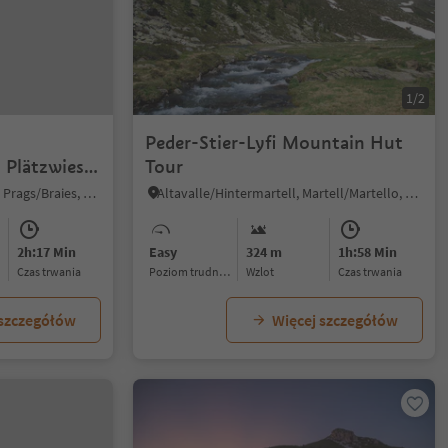
1/2
Peder-Stier-Lyfi Mountain Hut
- Plätzwiese
Tour
Braies di Fuori/Ausserprags, Prags/Braies, Dolomites Region 3 Zinnen
Altavalle/Hintermartell, Martell/Martello, Vinschgau/Val Venosta
2h:17 Min
Easy
324 m
1h:58 Min
czas trwania
Poziom trudności
Wzlot
czas trwania
 szczegółów
Więcej szczegółów