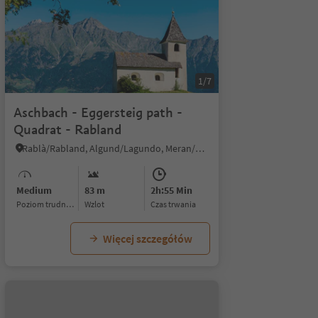
1/7
Aschbach - Eggersteig path -
Quadrat - Rabland
Rablà/Rabland, Algund/Lagundo, Meran/Merano and environs
Medium
83 m
2h:55 Min
Poziom trudności
Wzlot
czas trwania
Więcej szczegółów