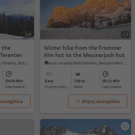
1/5
1/3
o the
Winter hike from the Frommer
 Terenten
Alm hut to the Messnerjoch hut
Terento/Terenten, Terenten/Terento, Brixen/Bressanone and environs
Nova Levante/Welschnofen, Welschnofen/Nova Levante, Dolomites Region Eggental
1h:04 Min
Easy
338 m
2h:12 Min
czas trwania
Poziom trudności
Wzlot
czas trwania
 szczegółów
Więcej szczegółów