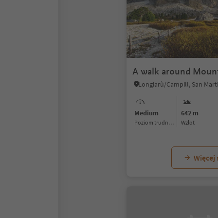
A walk around Mount
Medium
642 m
Poziom trudności
Wzlot
Więcej