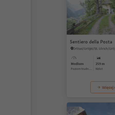
Sentiero della Posta
Ortisei/Urtijëi/St. Ulrich/Urt
Medium
259 m
Poziom trudności
Wzlot
Więcej