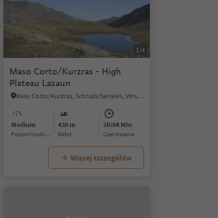
1/4
Maso Corto/Kurzras - High
Plateau Lazaun
Maso Corto/Kurzras, Schnals/Senales, Vinschgau/Val Venosta
Medium
430 m
2h:04 Min
Poziom trudności
Wzlot
czas trwania
Więcej szczegółów