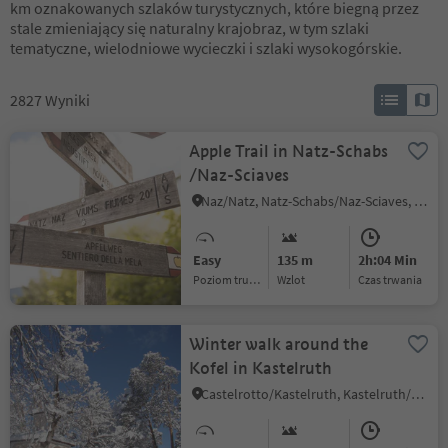
km oznakowanych szlaków turystycznych, które biegną przez
stale zmieniający się naturalny krajobraz, w tym szlaki
tematyczne, wielodniowe wycieczki i szlaki wysokogórskie.
2827
Wyniki
Apple Trail in Natz-Schabs
/Naz-Sciaves
Naz/Natz, Natz-Schabs/Naz-Sciaves, Brixen/Bressanone and environs
Easy
135 m
2h:04 Min
Poziom trudności
Wzlot
czas trwania
Winter walk around the
Kofel in Kastelruth
Castelrotto/Kastelruth, Kastelruth/Castelrotto, Dolomites Region Seiser Alm