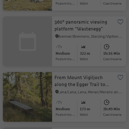
Poziom trudności
Wzlot
czas trwania
360° panoramic viewing
platform “Wastenegg”
Brenner/Brennero, Sterzing/Vipiteno and environs
Medium
322 m
1h:16 Min
Poziom trudności
Wzlot
czas trwania
From Mount Vigiljoch
along the Egger Trail to
Achbach/Rio Lagundo
Lana/Lana, Lana, Meran/Merano and environs
Medium
173 m
2h:49 Min
Poziom trudności
Wzlot
czas trwania