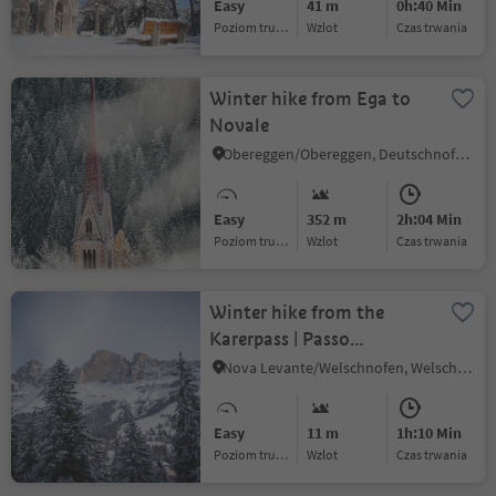
Easy
41 m
0h:40 Min
Poziom trudności
Wzlot
czas trwania
Winter hike from Ega to
Novale
Obereggen/Obereggen, Deutschnofen/Nova Ponente, Dolomites Region Eggental
Easy
352 m
2h:04 Min
Poziom trudności
Wzlot
czas trwania
Winter hike from the
Karerpass | Passo
Costalunga to Lake
Nova Levante/Welschnofen, Welschnofen/Nova Levante, Dolomites Region Eggental
Carezza
Easy
11 m
1h:10 Min
Poziom trudności
Wzlot
czas trwania