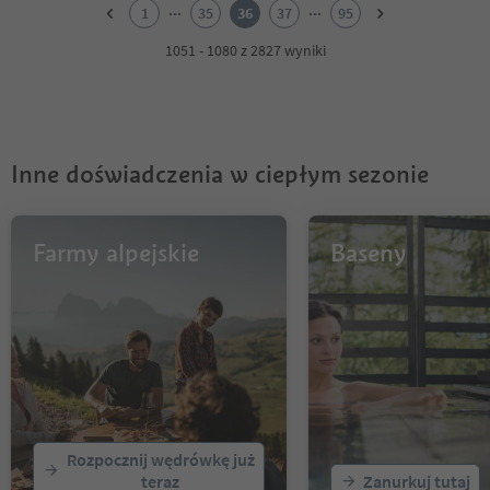
2
...
...
1
35
36
37
95
3
4
1051 - 1080 z 2827 wyniki
5
6
7
8
9
Inne doświadczenia w ciepłym sezonie
10
11
12
13
Farmy alpejskie
Baseny
14
15
16
17
18
19
20
21
22
Rozpocznij wędrówkę już
23
teraz
Zanurkuj tutaj
24