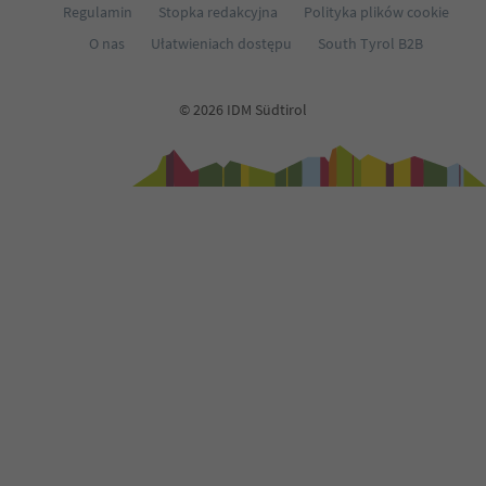
Regulamin
Stopka redakcyjna
Polityka plików cookie
70
71
O nas
Ułatwieniach dostępu
South Tyrol B2B
72
73
74
© 2026 IDM Südtirol
75
76
77
78
79
80
81
82
83
84
85
86
87
88
89
90
91