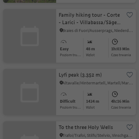
Family hiking tour - Corte
- Larici - Villabassa/Säge -
Lercha - Niederdorf
Braies di Fuori/Ausserprags, Niederdorf/Villabassa, Dolomites Region 3 Zinnen
Easy
48 m
1h:03 Min
Poziom trudności
Wzlot
czas trwania
Lyfi peak (3.352 m)
Altavalle/Hintermartell, Martell/Martello, Vinschgau/Val Venosta
Difficult
1424 m
4h:16 Min
Poziom trudności
Wzlot
czas trwania
To the three Holy Wells
Trafoi/Trafoi, Stilfs/Stelvio, Vinschgau/Val Venosta