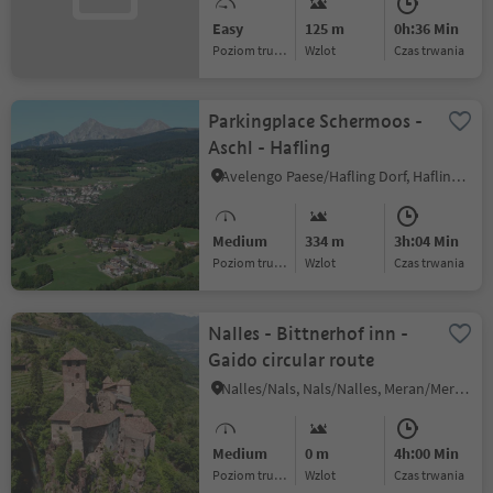
Easy
125 m
0h:36 Min
Poziom trudności
Wzlot
czas trwania
Parkingplace Schermoos -
Aschl - Hafling
Avelengo Paese/Hafling Dorf, Hafling/Avelengo, Bolzano/Bozen and environs
Medium
334 m
3h:04 Min
Poziom trudności
Wzlot
czas trwania
Nalles - Bittnerhof inn -
Gaido circular route
Nalles/Nals, Nals/Nalles, Meran/Merano and environs
Medium
0 m
4h:00 Min
Poziom trudności
Wzlot
czas trwania