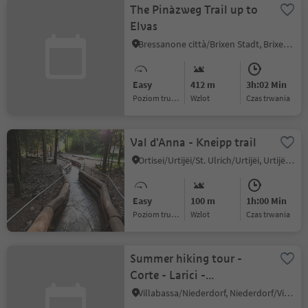
The Pinàzweg Trail up to
Elvas
Bressanone città/Brixen Stadt, Brixen/Bressanone, Brixen/Bressanone and environs
Easy
412 m
3h:02 Min
Poziom trudności
Wzlot
czas trwania
Val d'Anna - Kneipp trail
Ortisei/Urtijëi/St. Ulrich/Urtijëi, Urtijëi/Ortisei, Dolomites Region Val Gardena
Easy
100 m
1h:00 Min
Poziom trudności
Wzlot
czas trwania
Summer hiking tour -
Corte - Larici -
Villabassa/Säge - Lercha -
Villabassa/Niederdorf, Niederdorf/Villabassa, Dolomites Region 3 Zinnen