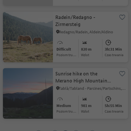
Radein/Redagno -
Zirmersteig
Redagno/Radein, Aldein/Aldino
Difficult
820 m
3h:31 Min
Poziom trudności
Wzlot
czas trwania
Sunrise hike on the
Merano High Mountain
Trail to the “Hohe Wiege”
Tablà/Tabland - Parcines/Partschins, Partschins/Parcines, Meran/Merano and environs
viewpoint
Medium
981 m
5h:55 Min
Poziom trudności
Wzlot
czas trwania
1