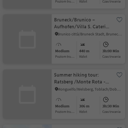
Poziom trudności
Wzlot
czas trwania
Bruneck/Brunico –
Aufhofen/Villa S. Caterina
– Amaten/Ameto
Brunico città/Bruneck Stadt, Bruneck/Brunico, Dolomites Region Kronplatz/Plan de Corones
Medium
440 m
3h:00 Min
Poziom trudności
Wzlot
czas trwania
Summer hiking tour:
Ratsberg /Monte Rota -
Welsberg/Monguelfo
Monguelfo/Welsberg, Toblach/Dobbiaco, Dolomites Region 3 Zinnen
(Roman path)
Medium
306 m
3h:30 Min
Poziom trudności
Wzlot
czas trwania