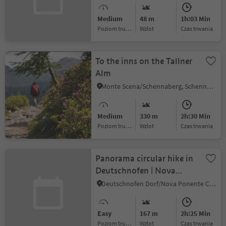
Niederdorf
Medium
48 m
1h:03 Min
Poziom trudności
Wzlot
czas trwania
To the inns on the Tallner
Alm
Monte Scena/Schennaberg, Schenna/Scena, Meran/Merano and environs
Medium
330 m
2h:30 Min
Poziom trudności
Wzlot
czas trwania
Panorama circular hike in
Deutschnofen | Nova
Ponente
Deutschnofen Dorf/Nova Ponente Centro, Deutschnofen/Nova Ponente, Dolomites Region Eggental
Easy
167 m
2h:25 Min
Poziom trudności
Wzlot
czas trwania