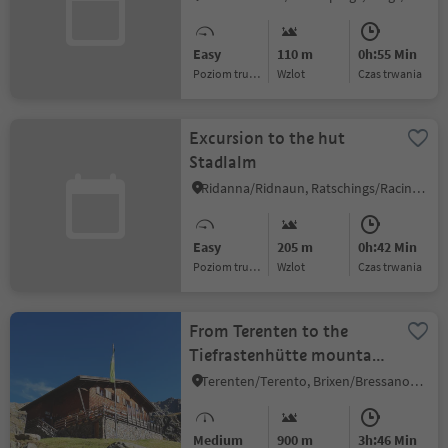
Easy
110 m
0h:55 Min
Poziom trudności
Wzlot
czas trwania
Excursion to the hut
Stadlalm
Ridanna/Ridnaun, Ratschings/Racines, Sterzing/Vipiteno and environs
Easy
205 m
0h:42 Min
Poziom trudności
Wzlot
czas trwania
From Terenten to the
Tiefrastenhütte mountain
hut
Terenten/Terento, Brixen/Bressanone and environs
Medium
900 m
3h:46 Min