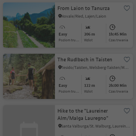
From Laion to Tanurza
Novale/Ried, Lajen/Laion
Easy
206 m
1h:45 Min
Poziom trudności
Wzlot
czas trwania
The Rudlbach in Taisten
Tesido/Taisten, Welsberg-Taisten/Monguelfo-Tesido
Easy
122 m
2h:00 Min
Poziom trudności
Wzlot
czas trwania
Hike to the "Laureiner
Alm/Malga Lauregno"
Santa Valburga/St. Walburg, Laurein/Lauregno, Meran/Merano and environs