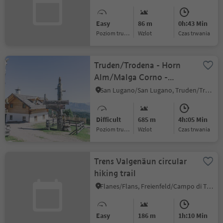
Easy
86 m
0h:43 Min
Poziom trudności
Wzlot
czas trwania
Truden/Trodena - Horn
Alm/Malga Corno -
Truden/Trodena
San Lugano/San Lugano, Truden/Trodena
Difficult
685 m
4h:05 Min
Poziom trudności
Wzlot
czas trwania
Trens Valgenäun circular
hiking trail
Flanes/Flans, Freienfeld/Campo di Trens, Sterzing/Vipiteno and environs
Easy
186 m
1h:10 Min