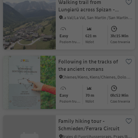
Walking trail from
Lungiarü across Spizan -
Juvel and back to
La Val/La Val, San Martin /San Martino, Dolomites Region Kronplatz/Plan de Corones
Lungiarü
Easy
621 m
3h:15 Min
Poziom trudności
Wzlot
czas trwania
Following in the tracks of
the ancient romans
Chienes/Kiens, Kiens/Chienes, Dolomites Region Kronplatz/Plan de Corones
Easy
70 m
0h:52 Min
Poziom trudności
Wzlot
czas trwania
Family hiking tour -
Schmieden/Ferrara Circuit
Braies di Fuori/Ausserprags, Prags/Braies, Dolomites Region 3 Zinnen