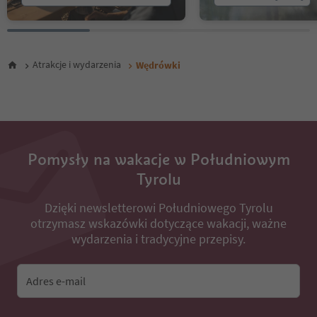
25
26
27
28
Atrakcje i wydarzenia
Wędrówki
29
30
31
32
33
34
35
Pomysły na wakacje w Południowym
36
Tyrolu
37
38
Dzięki newsletterowi Południowego Tyrolu
39
otrzymasz wskazówki dotyczące wakacji, ważne
40
41
wydarzenia i tradycyjne przepisy.
42
43
44
Adres e-mail
45
46