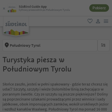
Südtirol Guide App
Pobierz
Cyfrowy przewodnik po Południowym Tyrolu
lin
ulubione
link uży
Południowy Tyrol
brak ak
Turystyka piesza w
Południowym Tyrolu
Słońce zaszło, jesteś w pełni spakowany - gdzie teraz chcesz się
udać? Szczyty, szczyty i wieże Dolomitów lśnią zachęcająco w
porannym świetle. Czy ze szczytu są jeszcze piękniejsze? Doliny
są poprzecinane szlakami prowadzącymi przez winnice i sady
jabłkowe, obok imponujących zamków, wokół urokliwych jezior
i wzdłuż kanałów Waalweg. Południowy Tyrol ma ponad 16 000