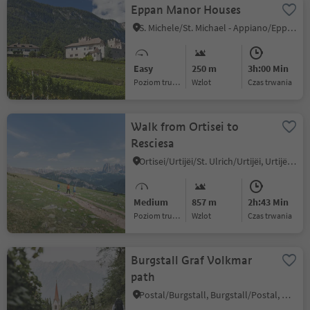
Eppan Manor Houses
S. Michele/St. Michael - Appiano/Eppan, Eppan an der Weinstaße/Appiano sulla Strada del Vino, Alto Adige Wine Road
Easy
250 m
3h:00 Min
Poziom trudności
Wzlot
czas trwania
Walk from Ortisei to
Resciesa
Ortisei/Urtijëi/St. Ulrich/Urtijëi, Urtijëi/Ortisei, Dolomites Region Val Gardena
Medium
857 m
2h:43 Min
Poziom trudności
Wzlot
czas trwania
Burgstall Graf Volkmar
path
Postal/Burgstall, Burgstall/Postal, Meran/Merano and environs