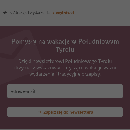
27
28
Atrakcje i wydarzenia
Wędrówki
29
30
31
32
33
Pomysły na wakacje w Południowym
34
Tyrolu
35
36
37
Dzięki newsletterowi Południowego Tyrolu
38
otrzymasz wskazówki dotyczące wakacji, ważne
39
wydarzenia i tradycyjne przepisy.
40
41
42
Adres e-mail
43
44
45
Zapisz się do newslettera
46
47
48
49