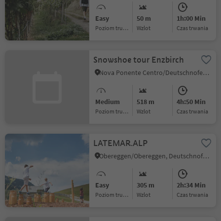
Easy
50 m
1h:00 Min
Poziom trudności
Wzlot
czas trwania
Snowshoe tour Enzbirch
Nova Ponente Centro/Deutschnofen Dorf, Deutschnofen/Nova Ponente, Dolomites Region Eggental
Medium
518 m
4h:50 Min
Poziom trudności
Wzlot
czas trwania
LATEMAR.ALP
Obereggen/Obereggen, Deutschnofen/Nova Ponente, Dolomites Region Eggental
Easy
305 m
2h:34 Min
Poziom trudności
Wzlot
czas trwania