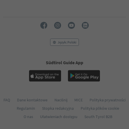
50
51
52
53
54
55
56
Język: Polski
57
58
59
Südtirol Guide App
60
61
62
63
64
65
66
FAQ
Dane kontaktowe
Naciśnij
MICE
Polityka prywatności
67
Regulamin
Stopka redakcyjna
Polityka plików cookie
68
69
O nas
Ułatwieniach dostępu
South Tyrol B2B
70
71