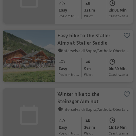
Easy
321 m
2h:01 Min
Poziom trudności
Wzlot
czas trwania
Easy hike to the Staller
Alms at Staller Saddle
Anterselva di Sopra/Antholz-Obertal, Rasen-Antholz/Rasun Anterselva, Dolomites Region Kronplatz/Plan de Corones
Easy
5 m
0h:30 Min
Poziom trudności
Wzlot
czas trwania
Winter hike to the
Steinzger Alm hut
Anterselva di Sopra/Antholz-Obertal, Rasen-Antholz/Rasun Anterselva, Dolomites Region Kronplatz/Plan de Corones
Easy
263 m
1h:19 Min
Poziom trudności
Wzlot
czas trwania