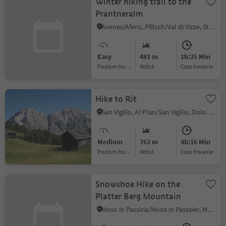
Winter hiking trail to the
Prantneralm
Avenes/Afens, Pfitsch/Val di Vizze, Sterzing/Vipiteno and environs
Easy
481 m
1h:25 Min
Poziom trudności
Wzlot
czas trwania
Hike to Rit
San Vigilio, Al Plan/San Vigilio, Dolomites Region Kronplatz/Plan de Corones
Medium
762 m
4h:16 Min
Poziom trudności
Wzlot
czas trwania
Snowshoe Hike on the
Platter Berg Mountain
Moso in Passiria/Moos in Passeier, Moos in Passeier/Moso in Passiria, Meran/Merano and environs