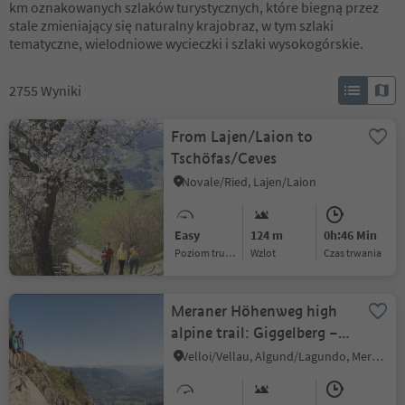
km oznakowanych szlaków turystycznych, które biegną przez
stale zmieniający się naturalny krajobraz, w tym szlaki
tematyczne, wielodniowe wycieczki i szlaki wysokogórskie.
2755
Wyniki
From Lajen/Laion to
Tschöfas/Ceves
Novale/Ried, Lajen/Laion
Easy
124 m
0h:46 Min
Poziom trudności
Wzlot
czas trwania
Meraner Höhenweg high
alpine trail: Giggelberg –
Nasereit refuge –
Velloi/Vellau, Algund/Lagundo, Meran/Merano and environs
Hochganghaus refuge –
Leiter Alm mountain hut