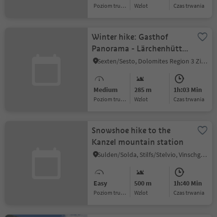
Poziom trudności
Wzlot
czas trwania
Winter hike: Gasthof
Panorama - Lärchenhütte
Hut
Sexten/Sesto, Dolomites Region 3 Zinnen
Medium
285 m
1h:03 Min
Poziom trudności
Wzlot
czas trwania
Snowshoe hike to the
Kanzel mountain station
Sulden/Solda, Stilfs/Stelvio, Vinschgau/Val Venosta
Easy
500 m
1h:40 Min
Poziom trudności
Wzlot
czas trwania