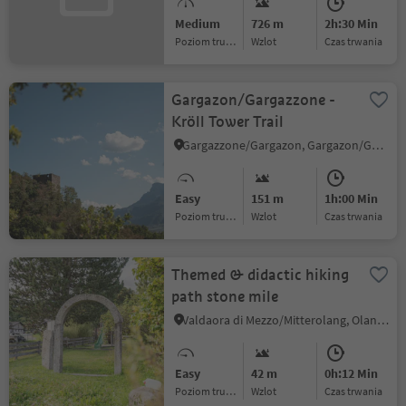
Medium
726 m
2h:30 Min
Poziom trudności
Wzlot
czas trwania
Gargazon/Gargazzone -
Kröll Tower Trail
Gargazzone/Gargazon, Gargazon/Gargazzone, Meran/Merano and environs
Easy
151 m
1h:00 Min
Poziom trudności
Wzlot
czas trwania
Themed & didactic hiking
path stone mile
Valdaora di Mezzo/Mitterolang, Olang/Valdaora, Dolomites Region Kronplatz/Plan de Corones
Easy
42 m
0h:12 Min
Poziom trudności
Wzlot
czas trwania