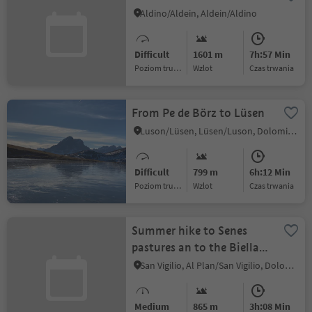
Aldino/Aldein, Aldein/Aldino
Difficult
1601 m
7h:57 Min
Poziom trudności
Wzlot
czas trwania
From Pe de Börz to Lüsen
Luson/Lüsen, Lüsen/Luson, Dolomites Region Lüsen Villnöss
Difficult
799 m
6h:12 Min
Poziom trudności
Wzlot
czas trwania
Summer hike to Senes
pastures an to the Biella
hut
San Vigilio, Al Plan/San Vigilio, Dolomites Region Kronplatz/Plan de Corones
Medium
865 m
3h:08 Min