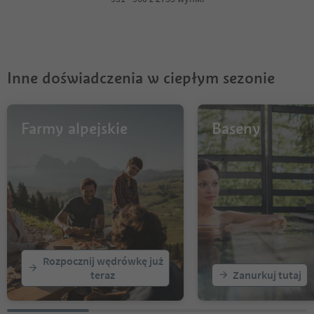
5
6
7
8
9
Inne doświadczenia w ciepłym sezonie
10
11
12
13
Farmy alpejskie
Baseny
14
15
16
17
18
19
20
21
22
Rozpocznij wędrówkę już
23
teraz
Zanurkuj tutaj
24
25
26