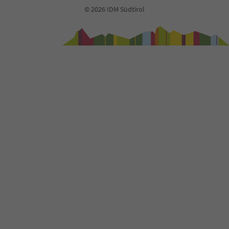
72
© 2026 IDM Südtirol
73
74
75
76
77
78
79
80
81
82
83
84
85
86
87
88
89
90
91
92