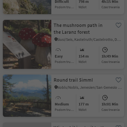
Difficult
798 m
4h:15 Min
Poziom trudności
Wzlot
czas trwania
The mushroom path in
the Laranz forest
Siusi/Seis, Kastelruth/Castelrotto, Dolomites Region Seiser Alm
Easy
154 m
1h:49 Min
Poziom trudności
Wzlot
czas trwania
Round trail Simml
Nobls/Nobls, Jenesien/San Genesio Atesino, Bolzano/Bozen and environs
Medium
177 m
1h:01 Min
Poziom trudności
Wzlot
czas trwania