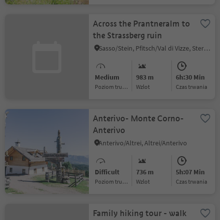
Across the Prantneralm to
the Strassberg ruin
Sasso/Stein, Pfitsch/Val di Vizze, Sterzing/Vipiteno and environs
Medium
983 m
6h:30 Min
Poziom trudności
Wzlot
czas trwania
Anterivo- Monte Corno-
Anterivo
Anterivo/Altrei, Altrei/Anterivo
Difficult
736 m
5h:07 Min
Poziom trudności
Wzlot
czas trwania
Family hiking tour - walk