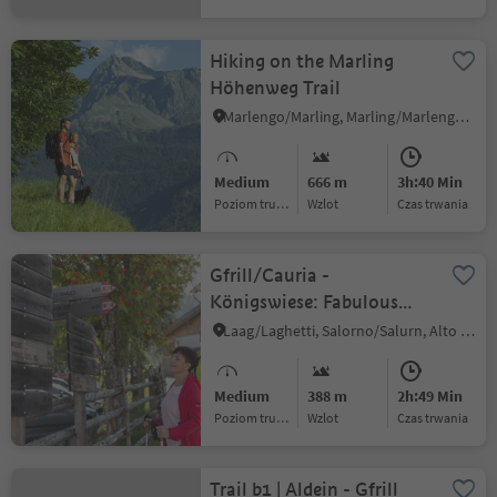
Hiking on the Marling
Höhenweg Trail
Marlengo/Marling, Marling/Marlengo, Meran/Merano and environs
Medium
666 m
3h:40 Min
Poziom trudności
Wzlot
czas trwania
Gfrill/Cauria -
Königswiese: Fabulous
beech groves and pictorial
Laag/Laghetti, Salorno/Salurn, Alto Adige Wine Road
forests
Medium
388 m
2h:49 Min
Poziom trudności
Wzlot
czas trwania
Trail b1 | Aldein - Gfrill