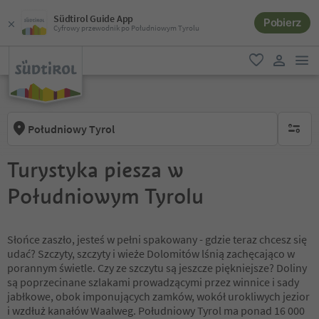
Südtirol Guide App
Pobierz
Cyfrowy przewodnik po Południowym Tyrolu
lin
ulubione
link uży
Południowy Tyrol
brak ak
Turystyka piesza w
Południowym Tyrolu
Słońce zaszło, jesteś w pełni spakowany - gdzie teraz chcesz się
udać? Szczyty, szczyty i wieże Dolomitów lśnią zachęcająco w
porannym świetle. Czy ze szczytu są jeszcze piękniejsze? Doliny
są poprzecinane szlakami prowadzącymi przez winnice i sady
jabłkowe, obok imponujących zamków, wokół urokliwych jezior
i wzdłuż kanałów Waalweg. Południowy Tyrol ma ponad 16 000