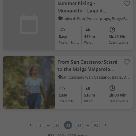
Summer hiking -
Monguelfo - Lago di
Braies
Braies di Fuori/Ausserprags, Prags/Braies, Dolomites Region 3 Zinnen
Easy
479 m
3h:25 Min
Poziom trudności
Wzlot
czas trwania
From San Cassiano/Sciaré
to the Malga Valparola
alp and to the Passo
San Cassiano/San Cassiano, Badia, Dolomites Region Alta Badia
Valparola
Easy
516 m
2h:00 Min
Poziom trudności
Wzlot
czas trwania
1
2
...
...
1
31
32
33
92
3
4
931 - 960 z 2755 wyniki