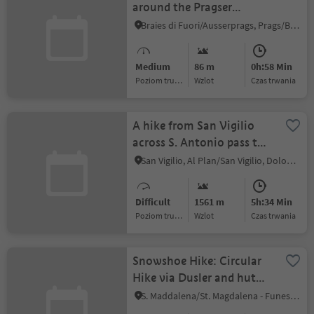
around the Pragser
Wildsee Lake
Braies di Fuori/Ausserprags, Prags/Braies, Dolomites Region 3 Zinnen
Medium
86 m
0h:58 Min
Poziom trudności
Wzlot
czas trwania
A hike from San Vigilio
across S. Antonio pass to
the Fanes pastures
San Vigilio, Al Plan/San Vigilio, Dolomites Region Kronplatz/Plan de Corones
Difficult
1561 m
5h:34 Min
Poziom trudności
Wzlot
czas trwania
Snowshoe Hike: Circular
Hike via Dusler and hut
Glatschalm
S. Maddalena/St. Magdalena - Funes/Villnöss, Villnöss/Funes, Dolomites Region Lüsen Villnöss