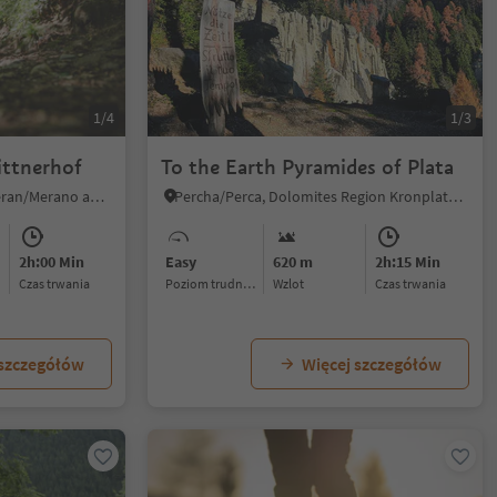
1/4
1/3
ittnerhof
To the Earth Pyramides of Plata
Nalles/Nals, Nals/Nalles, Meran/Merano and environs
Percha/Perca, Dolomites Region Kronplatz/Plan de Corones
2h:00 Min
Easy
620 m
2h:15 Min
czas trwania
Poziom trudności
Wzlot
czas trwania
 szczegółów
Więcej szczegółów