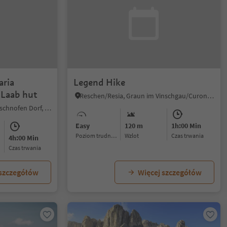
aria
Legend Hike
 Laab hut
Reschen/Resia, Graun im Vinschgau/Curon Venosta, Vinschgau/Val Venosta
Nova Ponente Centro/Deutschnofen Dorf, Deutschnofen/Nova Ponente, Dolomites Region Eggental
Easy
120 m
1h:00 Min
Poziom trudności
Wzlot
czas trwania
4h:00 Min
czas trwania
 szczegółów
Więcej szczegółów