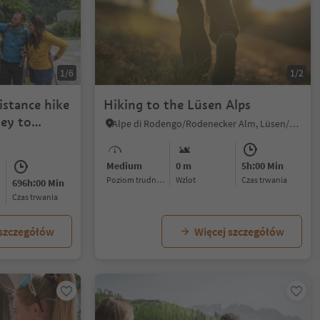
1/6
1/2
distance hike
Hiking to the Lüsen Alps
ey to
Alpe di Rodengo/Rodenecker Alm, Lüsen/Luson, Dolomites Region Lüsen Villnöss
Medium
0 m
5h:00 Min
Poziom trudności
Wzlot
czas trwania
696h:00 Min
czas trwania
 szczegółów
Więcej szczegółów