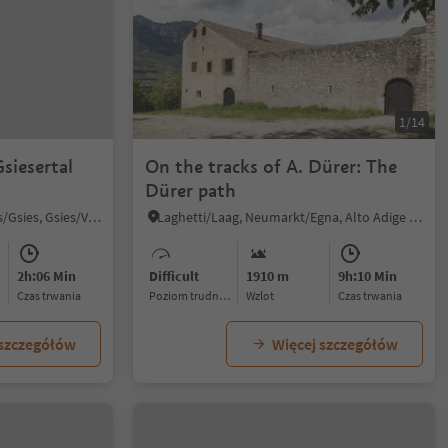
1/14
Gsiesertal
On the tracks of A. Dürer: The
Dürer path
S. Martino/St. Martin - Casies/Gsies, Gsies/Valle di Casies
Laghetti/Laag, Neumarkt/Egna, Alto Adige Wine Road
2h:06 Min
Difficult
1910 m
9h:10 Min
czas trwania
Poziom trudności
Wzlot
czas trwania
 szczegółów
Więcej szczegółów