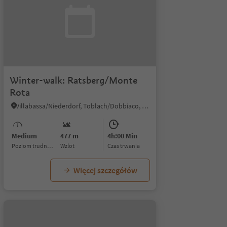
Winter-walk: Ratsberg/Monte
Rota
Villabassa/Niederdorf, Toblach/Dobbiaco, Dolomites Region 3 Zinnen
Medium
477 m
4h:00 Min
Poziom trudności
Wzlot
czas trwania
Więcej szczegółów