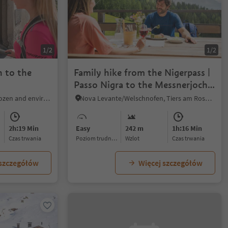
1/2
1/2
 to the
Family hike from the Nigerpass |
Passo Nigra to the Messnerjoch
hut
Vadena/Pfatten, Bolzano/Bozen and environs
Nova Levante/Welschnofen, Tiers am Rosengarten/Tires al Catinaccio, Dolomites Region Seiser Alm
2h:19 Min
Easy
242 m
1h:16 Min
czas trwania
Poziom trudności
Wzlot
czas trwania
 szczegółów
Więcej szczegółów