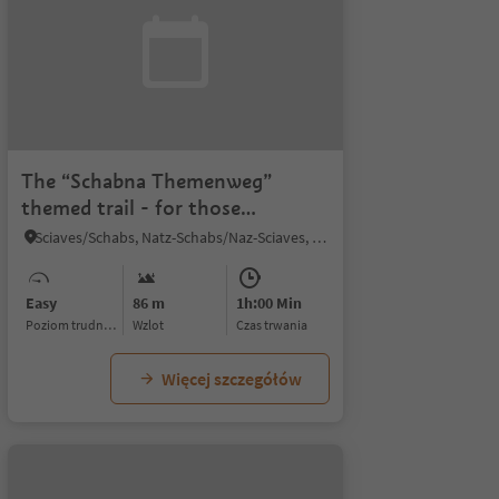
The “Schabna Themenweg”
themed trail - for those
interested in history
Sciaves/Schabs, Natz-Schabs/Naz-Sciaves, Brixen/Bressanone and environs
Easy
86 m
1h:00 Min
Poziom trudności
Wzlot
czas trwania
Więcej szczegółów