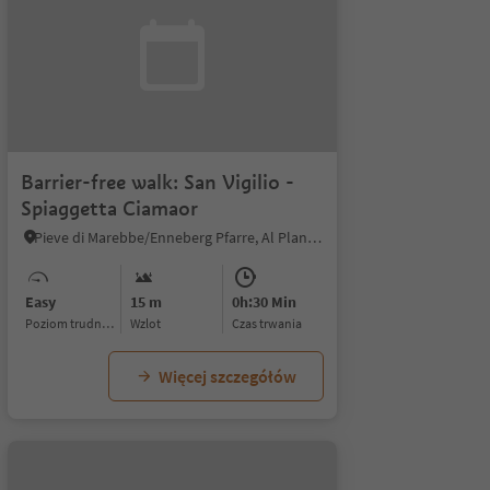
Barrier-free walk: San Vigilio -
Spiaggetta Ciamaor
Pieve di Marebbe/Enneberg Pfarre, Al Plan/San Vigilio, Dolomites Region Kronplatz/Plan de Corones
Easy
15 m
0h:30 Min
Poziom trudności
Wzlot
czas trwania
Więcej szczegółów