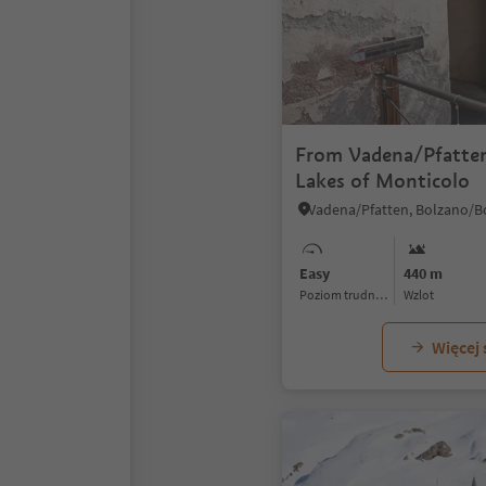
From Vadena/Pfatten
Lakes of Monticolo
Easy
440 m
Poziom trudności
Wzlot
Więcej