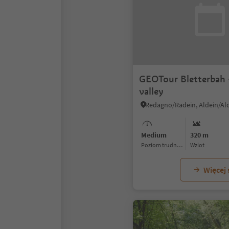
GEOTour Bletterbah 
valley
Redagno/Radein, Aldein/Al
Medium
320 m
Poziom trudności
Wzlot
Więcej