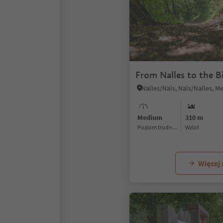
From Nalles to the B
Medium
310 m
Poziom trudności
Wzlot
Więcej