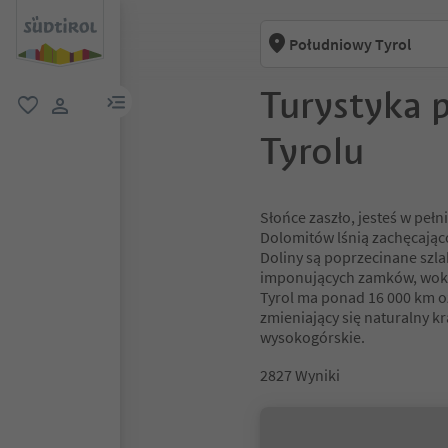
Południowy Tyrol
Turystyka 
link menu
ulubione
link użytkownika
Tyrolu
Słońce zaszło, jesteś w pełn
Dolomitów lśnią zachęcająco
Doliny są poprzecinane szl
imponujących zamków, wokó
Tyrol ma ponad 16 000 km o
zmieniający się naturalny kr
wysokogórskie.
2827
Wyniki