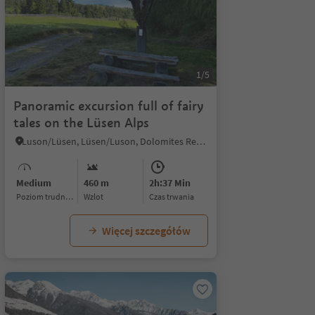
1/5
Panoramic excursion full of fairy
tales on the Lüsen Alps
Luson/Lüsen, Lüsen/Luson, Dolomites Region Lüsen Villnöss
Medium
460 m
2h:37 Min
Poziom trudności
Wzlot
czas trwania
Więcej szczegółów