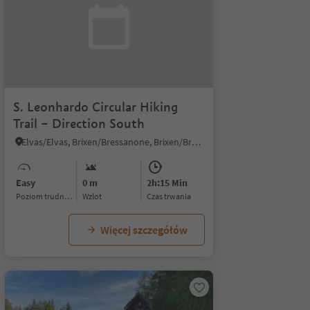
S. Leonhardo Circular Hiking
Trail – Direction South
Elvas/Elvas, Brixen/Bressanone, Brixen/Bressanone and environs
Easy
0 m
2h:15 Min
Poziom trudności
Wzlot
czas trwania
Więcej szczegółów