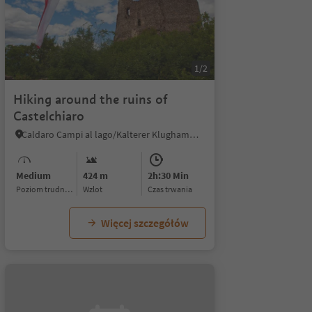
1/2
Hiking around the ruins of
Castelchiaro
Caldaro Campi al lago/Kalterer Klughammer, Kaltern an der Weinstraße/Caldaro sulla Strada del Vino, Alto Adige Wine Road
Medium
424 m
2h:30 Min
Poziom trudności
Wzlot
czas trwania
Więcej szczegółów