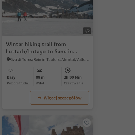
1/2
Winter hiking trail from
Luttach/Lutago to Sand in
Taufers/Campo Tures
Riva di Tures/Rein in Taufers, Ahrntal/Valle Aurina, Ahrntal/Valle Aurina
Easy
88 m
2h:00 Min
Poziom trudności
Wzlot
czas trwania
Więcej szczegółów