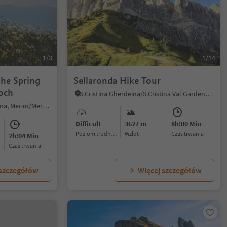
1/3
1/14
the Spring
Sellaronda Hike Tour
och
S.Cristina Gherdëina/S.Cristina Val Gardena/S.Cristina Gherdëina/St.Christina in Gröden, Sëlva/Selva di Val Gardena, Dolomites Region Val Gardena
Vigiljoch/Monte S. Vigilio, Lana, Meran/Merano and environs
Difficult
3627 m
8h:00 Min
Poziom trudności
Wzlot
czas trwania
2h:04 Min
czas trwania
 szczegółów
Więcej szczegółów