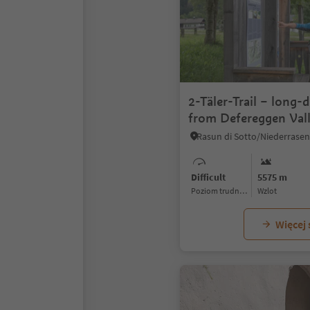
2-Täler-Trail – long-
from Defereggen Vall
Antholz Valley
Rasun di Sotto/Niederrasen
Difficult
5575 m
Poziom trudności
Wzlot
Więcej