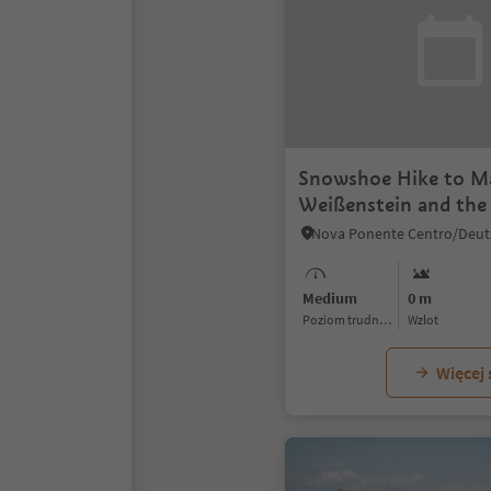
Snowshoe Hike to M
Weißenstein and the
Medium
0 m
Poziom trudności
Wzlot
Więcej