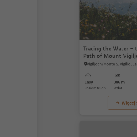
Tracing the Water – 
Path of Mount Vigilj
Easy
386 m
Poziom trudności
Wzlot
Więcej