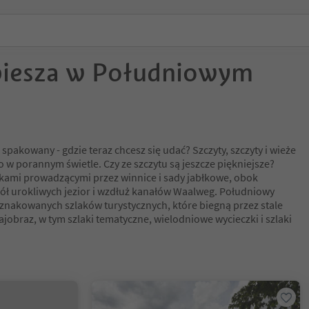
piesza w Południowym
i spakowany - gdzie teraz chcesz się udać? Szczyty, szczyty i wieże
 w porannym świetle. Czy ze szczytu są jeszcze piękniejsze?
akami prowadzącymi przez winnice i sady jabłkowe, obok
ł urokliwych jezior i wzdłuż kanałów Waalweg. Południowy
znakowanych szlaków turystycznych, które biegną przez stale
ajobraz, w tym szlaki tematyczne, wielodniowe wycieczki i szlaki