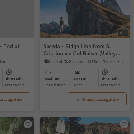
1/12
- End of
Seceda - Ridge Line from S.
Cristina via Col Raiser (Valley
station) - Troi de Frëines
dino
St. Jakob/S. Giacomo - St.Ulrich/Ortisei, S.Crestina Gherdëina/Santa Cristina Val Gardana, Dolomites Region Val Gardena
1h:49 Min
Medium
1023 m
3h:31 Min
czas trwania
Poziom trudności
Wzlot
czas trwania
 szczegółów
Więcej szczegółów