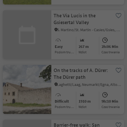
The Via Lucis in the
Gsiesertal Valley
S. Martino/St. Martin - Casies/Gsies, Gsies/Valle di Casies
Easy
267 m
2h:06 Min
Poziom trudności
Wzlot
czas trwania
On the tracks of A. Dürer:
The Dürer path
Laghetti/Laag, Neumarkt/Egna, Alto Adige Wine Road
Difficult
1910 m
9h:10 Min
Poziom trudności
Wzlot
czas trwania
Barrier-free walk: San