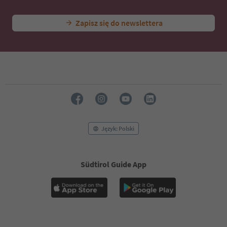
46
47
Zapisz się do newslettera
48
49
50
51
52
53
54
55
56
57
58
Język: Polski
59
60
61
Südtirol Guide App
62
63
64
65
66
67