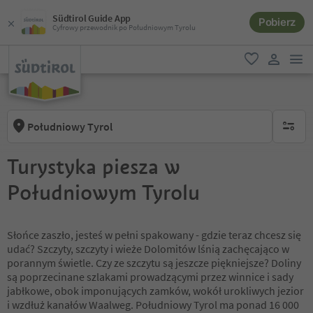
Südtirol Guide App
Pobierz
Cyfrowy przewodnik po Południowym Tyrolu
lin
ulubione
link uży
Południowy Tyrol
brak ak
Turystyka piesza w
Południowym Tyrolu
Słońce zaszło, jesteś w pełni spakowany - gdzie teraz chcesz się
udać? Szczyty, szczyty i wieże Dolomitów lśnią zachęcająco w
porannym świetle. Czy ze szczytu są jeszcze piękniejsze? Doliny
są poprzecinane szlakami prowadzącymi przez winnice i sady
jabłkowe, obok imponujących zamków, wokół urokliwych jezior
i wzdłuż kanałów Waalweg. Południowy Tyrol ma ponad 16 000