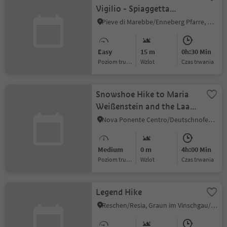
Vigilio - Spiaggetta
Ciamaor
Pieve di Marebbe/Enneberg Pfarre, Al Plan/San Vigilio, Dolomites Region Kronplatz/Plan de Corones
Easy
15 m
0h:30 Min
Poziom trudności
Wzlot
czas trwania
Snowshoe Hike to Maria
Weißenstein and the Laab
hut
Nova Ponente Centro/Deutschnofen Dorf, Deutschnofen/Nova Ponente, Dolomites Region Eggental
Medium
0 m
4h:00 Min
Poziom trudności
Wzlot
czas trwania
Legend Hike
Reschen/Resia, Graun im Vinschgau/Curon Venosta, Vinschgau/Val Venosta