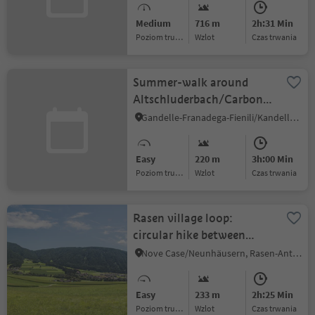
Medium
716 m
2h:31 Min
Poziom trudności
Wzlot
czas trwania
Summer-walk around
Altschluderbach/Carbonin
Vecchia
Gandelle-Franadega-Fienili/Kandellen-Frondeigen-Stadlern, Toblach/Dobbiaco, Dolomites Region 3 Zinnen
Easy
220 m
3h:00 Min
Poziom trudności
Wzlot
czas trwania
Rasen village loop:
circular hike between
Niederrasen and
Nove Case/Neunhäusern, Rasen-Antholz/Rasun Anterselva, Dolomites Region Kronplatz/Plan de Corones
Oberrasen
Easy
233 m
2h:25 Min
Poziom trudności
Wzlot
czas trwania