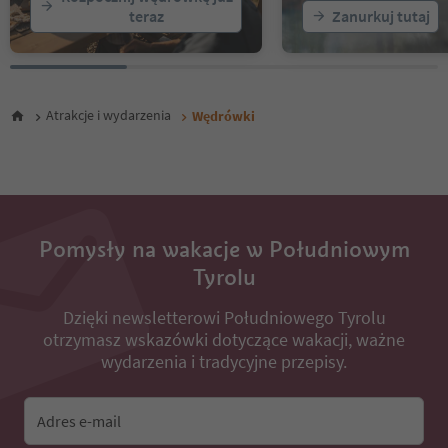
teraz
Zanurkuj tutaj
24
25
26
27
28
Atrakcje i wydarzenia
Wędrówki
29
30
31
32
33
34
35
Pomysły na wakacje w Południowym
36
Tyrolu
37
38
Dzięki newsletterowi Południowego Tyrolu
39
otrzymasz wskazówki dotyczące wakacji, ważne
40
41
wydarzenia i tradycyjne przepisy.
42
43
44
Adres e-mail
45