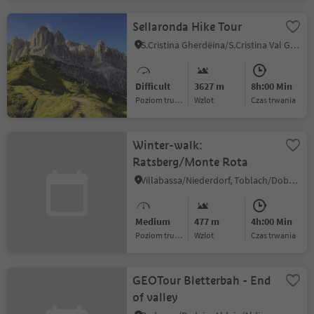
Sellaronda Hike Tour
S.Cristina Gherdëina/S.Cristina Val Gardena/S.Cristina Gherdëina/St.Christina in Gröden, Sëlva/Selva di Val Gardena, Dolomites Region Val Gardena
Difficult
3627 m
8h:00 Min
Poziom trudności
Wzlot
czas trwania
Winter-walk:
Ratsberg/Monte Rota
Villabassa/Niederdorf, Toblach/Dobbiaco, Dolomites Region 3 Zinnen
Medium
477 m
4h:00 Min
Poziom trudności
Wzlot
czas trwania
GEOTour Bletterbah - End
of valley