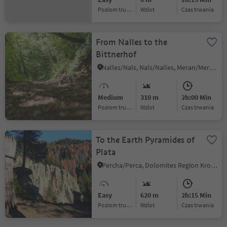
Poziom trudności
Wzlot
czas trwania
From Nalles to the
Bittnerhof
Nalles/Nals, Nals/Nalles, Meran/Merano and environs
Medium
310 m
2h:00 Min
Poziom trudności
Wzlot
czas trwania
To the Earth Pyramides of
Plata
Percha/Perca, Dolomites Region Kronplatz/Plan de Corones
Easy
620 m
2h:15 Min
Poziom trudności
Wzlot
czas trwania