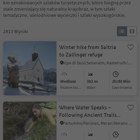
km oznakowanych szlaków turystycznych, które biegną przez
stale zmieniający się naturalny krajobraz, w tym szlaki
tematyczne, wielodniowe wycieczki i szlaki wysokogórskie.
2813
Wyniki
Winter hike from Saltria
to Zallinger refuge
Alpe di Siusi/Seiseralm, Kastelruth/Castelrotto, Dolomites Region Seiser Alm
Medium
382 m
2h:40 Min
Poziom trudności
Wzlot
czas trwania
Where Water Speaks –
Following Ancient Trails
to the Partschins/Parcines
Partschins/Parcines, Meran/Merano and environs
Waterfall