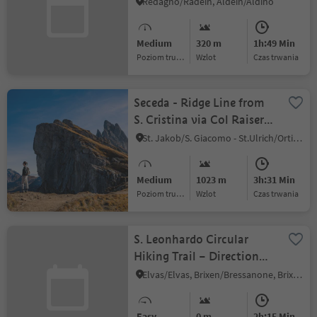
Redagno/Radein, Aldein/Aldino
Medium
320 m
1h:49 Min
Poziom trudności
Wzlot
czas trwania
Seceda - Ridge Line from
S. Cristina via Col Raiser
(Valley station) - Troi de
St. Jakob/S. Giacomo - St.Ulrich/Ortisei, S.Crestina Gherdëina/Santa Cristina Val Gardana, Dolomites Region Val Gardena
Frëines
Medium
1023 m
3h:31 Min
Poziom trudności
Wzlot
czas trwania
S. Leonhardo Circular
Hiking Trail – Direction
South
Elvas/Elvas, Brixen/Bressanone, Brixen/Bressanone and environs
Easy
0 m
2h:15 Min