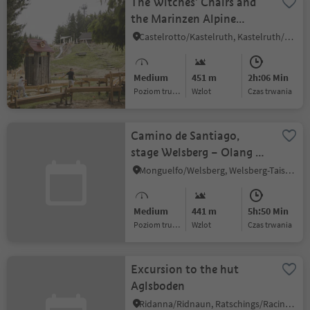
The Witches’ Chairs and
the Marinzen Alpine
pasture
Castelrotto/Kastelruth, Kastelruth/Castelrotto, Dolomites Region Seiser Alm
Medium
451 m
2h:06 Min
Poziom trudności
Wzlot
czas trwania
Camino de Santiago,
stage Welsberg – Olang –
Nasen – Bruneck
Monguelfo/Welsberg, Welsberg-Taisten/Monguelfo-Tesido
Medium
441 m
5h:50 Min
Poziom trudności
Wzlot
czas trwania
Excursion to the hut
Aglsboden
Ridanna/Ridnaun, Ratschings/Racines, Sterzing/Vipiteno and environs