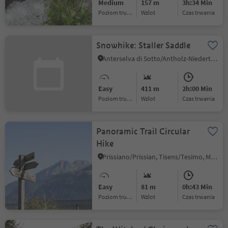
Medium
157 m
3h:34 Min
Poziom trudności
Wzlot
czas trwania
Snowhike: Staller Saddle
Anterselva di Sotto/Antholz-Niedertal, Rasen-Antholz/Rasun Anterselva, Dolomites Region Kronplatz/Plan de Corones
Easy
411 m
2h:00 Min
Poziom trudności
Wzlot
czas trwania
Panoramic Trail Circular
Hike
Prissiano/Prissian, Tisens/Tesimo, Meran/Merano and environs
Easy
81 m
0h:43 Min
Poziom trudności
Wzlot
czas trwania