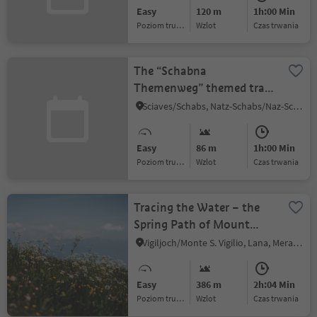
Easy
120 m
1h:00 Min
Poziom trudności
Wzlot
czas trwania
The “Schabna
Themenweg” themed trail
- for those interested in
Sciaves/Schabs, Natz-Schabs/Naz-Sciaves, Brixen/Bressanone and environs
history
Easy
86 m
1h:00 Min
Poziom trudności
Wzlot
czas trwania
Tracing the Water – the
Spring Path of Mount
Vigiljoch
Vigiljoch/Monte S. Vigilio, Lana, Meran/Merano and environs
Easy
386 m
2h:04 Min
Poziom trudności
Wzlot
czas trwania