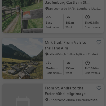
Jaufenburg Castle in St.
Leonhard
San Leonardo i.P./St. Leonhard i.P., St.Leonhard in Passeier/San Leonardo in Passiria, Meran/Merano and environs
Easy
181 m
1h:01 Min
Poziom trudności
Wzlot
czas trwania
Milk trail: From Vals to
the Fane Alm
Valles/Vals, Mühlbach/Rio di Pusteria, Brixen/Bressanone and environs
Medium
359 m
1h:15 Min
Poziom trudności
Wzlot
czas trwania
From St. Andrä to the
Freienbühel pilgrimage
church - Kreuzweg Trail
S. Andrea/St. Andrä, Brixen/Bressanone, Brixen/Bressanone and environs
(St. Gerog / Afers)