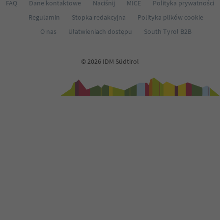
68
FAQ
Dane kontaktowe
Naciśnij
MICE
Polityka prywatności
69
Regulamin
Stopka redakcyjna
Polityka plików cookie
70
71
O nas
Ułatwieniach dostępu
South Tyrol B2B
72
73
74
© 2026 IDM Südtirol
75
76
77
78
79
80
81
82
83
84
85
86
87
88
89
90