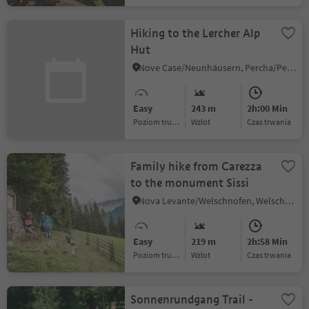
Hiking to the Lercher Alp
Hut
Nove Case/Neunhäusern, Percha/Perca, Dolomites Region Kronplatz/Plan de Corones
Easy
243 m
2h:00 Min
Poziom trudności
Wzlot
czas trwania
Family hike from Carezza
to the monument Sissi
Nova Levante/Welschnofen, Welschnofen/Nova Levante, Dolomites Region Eggental
Easy
219 m
2h:58 Min
Poziom trudności
Wzlot
czas trwania
Sonnenrundgang Trail -