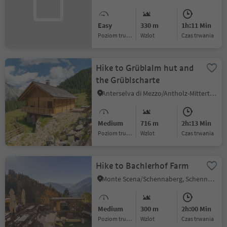
Easy
330 m
1h:11 Min
Poziom trudności
Wzlot
czas trwania
Hike to Grüblalm hut and
the Grüblscharte
Anterselva di Mezzo/Antholz-Mittertal, Rasen-Antholz/Rasun Anterselva, Dolomites Region Kronplatz/Plan de Corones
Medium
716 m
2h:13 Min
Poziom trudności
Wzlot
czas trwania
Hike to Bachlerhof Farm
Monte Scena/Schennaberg, Schenna/Scena, Meran/Merano and environs
Medium
300 m
2h:00 Min
Poziom trudności
Wzlot
czas trwania