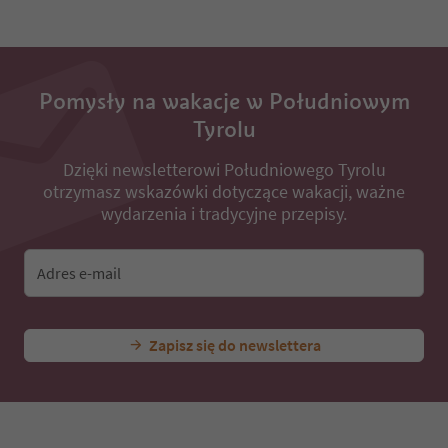
31
32
33
34
35
Pomysły na wakacje w Południowym
36
Tyrolu
37
38
Dzięki newsletterowi Południowego Tyrolu
39
otrzymasz wskazówki dotyczące wakacji, ważne
40
wydarzenia i tradycyjne przepisy.
41
42
43
Adres e-mail
44
45
46
47
Zapisz się do newslettera
48
49
50
51
52