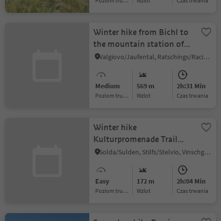
Poziom trudności
Wzlot
czas trwania
Winter hike from Bichl to
the mountain station of
Ratschings-Jaufen
Valgiovo/Jaufental, Ratschings/Racines, Sterzing/Vipiteno and environs
Medium
569 m
2h:31 Min
Poziom trudności
Wzlot
czas trwania
Winter hike
Kulturpromenade Trail
Solda
Solda/Sulden, Stilfs/Stelvio, Vinschgau/Val Venosta
Easy
172 m
2h:04 Min
Poziom trudności
Wzlot
czas trwania