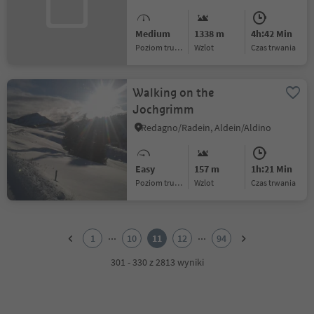
Medium
1338 m
4h:42 Min
Poziom trudności
Wzlot
czas trwania
Walking on the
Jochgrimm
Redagno/Radein, Aldein/Aldino
Easy
157 m
1h:21 Min
Poziom trudności
Wzlot
czas trwania
1
2
...
...
1
10
11
12
94
3
4
301 - 330 z 2813 wyniki
5
6
7