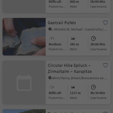
Difficult
860 m
5h:00 Min
Poziom trudności
Wzlot
czas trwania
Geotrail Pufels
S. Michele/St. Michael - Castelrotto/Kastelruth, Kastelruth/Castelrotto, Dolomites Region Seiser Alm
Medium
345 m
2h:08 Min
Poziom trudności
Wzlot
czas trwania
Circular Hike Spiluck –
Zirmaitalm – Karspitze
Vahrn/Varna, Brixen/Bressanone and environs
Difficult
1127 m
4h:34 Min
Poziom trudności
Wzlot
czas trwania