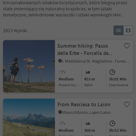
km oznakowanych szlaków turystycznych, które biegną przez
stale zmieniający się naturalny krajobraz, w tym szlaki
tematyczne, wielodniowe wycieczki i szlaki wysokogórskie.
2813
Wyniki
Summer hiking: Passo
delle Erbe - Forcella de
Pütia - Rifugio Genova
S. Maddalena/St. Magdalena - Funes/Villnöss, Villnöss/Funes, Dolomites Region Lüsen Villnöss
Medium
453 m
2h:01 Min
Poziom trudności
Wzlot
czas trwania
From Resciesa to Laion
Albion/Albions, Lajen/Laion
Medium
368 m
3h:52 Min