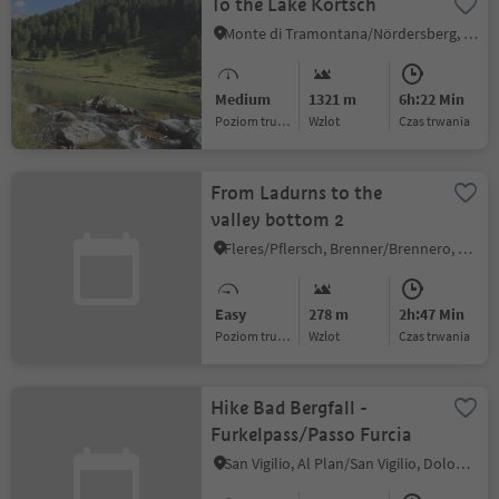
To the Lake Kortsch
Monte di Tramontana/Nördersberg, Schlanders/Silandro, Vinschgau/Val Venosta
Medium
1321 m
6h:22 Min
Poziom trudności
Wzlot
czas trwania
From Ladurns to the
valley bottom 2
Fleres/Pflersch, Brenner/Brennero, Sterzing/Vipiteno and environs
Easy
278 m
2h:47 Min
Poziom trudności
Wzlot
czas trwania
Hike Bad Bergfall -
Furkelpass/Passo Furcia
San Vigilio, Al Plan/San Vigilio, Dolomites Region Kronplatz/Plan de Corones