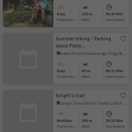
Easy
229 m
3h:10 Min
Poziom trudności
Wzlot
czas trwania
Summer hiking - Parking
space Prato
Piazza/Plätzwiese - Rif.
Braies di Fuori/Ausserprags, Prags/Braies, Dolomites Region 3 Zinnen
Vallandro/Dürrensteinhütte
Easy
40 m
0h:31 Min
Poziom trudności
Wzlot
czas trwania
Knight's trail
Campo Tures/Sand in Taufers, Sand in Taufers/Campo Tures, Ahrntal/Valle Aurina
Medium
344 m
3h:28 Min
Poziom trudności
Wzlot
czas trwania