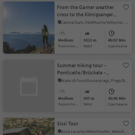
From the Garner weather
cross to the Königsanger
peak
Caerna/Garn, Feldthurns/Velturno, Brixen/Bressanone and environs
Medium
1032 m
4h:07 Min
Poziom trudności
Wzlot
czas trwania
Summer hiking tour -
Ponticello/Brückele -
Prato Piazza/Plätzwiese
Braies di Fuori/Ausserprags, Prags/Braies, Dolomites Region 3 Zinnen
Medium
507 m
1h:46 Min
Poziom trudności
Wzlot
czas trwania
Sissi Tour
Nova Levante/Welschnofen, Welschnofen/Nova Levante, Dolomites Region Eggental