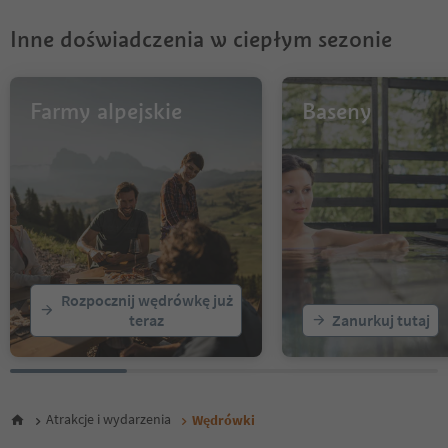
8
9
Inne doświadczenia w ciepłym sezonie
10
11
12
13
Farmy alpejskie
Baseny
14
15
16
17
18
19
20
21
22
Rozpocznij wędrówkę już
23
teraz
Zanurkuj tutaj
24
25
26
27
28
Atrakcje i wydarzenia
Wędrówki
29
30