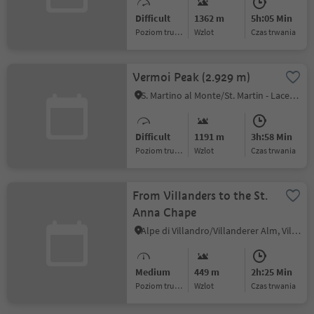
Difficult
1362 m
5h:05 Min
Poziom trudności
Wzlot
czas trwania
Vermoi Peak (2.929 m)
S. Martino al Monte/St. Martin - Laces/Latsch, Latsch/Laces, Vinschgau/Val Venosta
Difficult
1191 m
3h:58 Min
Poziom trudności
Wzlot
czas trwania
From Villanders to the St.
Anna Chape
Alpe di Villandro/Villanderer Alm, Villanders/Villandro, Brixen/Bressanone and environs
Medium
449 m
2h:25 Min
Poziom trudności
Wzlot
czas trwania