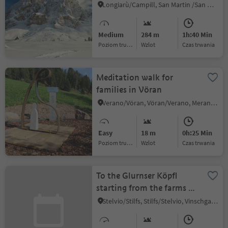
Longiarù/Campill, San Martin /San Martino, Dolomites Region Kronplatz/Plan de Corones
Medium
284 m
1h:40 Min
Poziom trudności
Wzlot
czas trwania
Meditation walk for
families in Vöran
Verano/Vöran, Vöran/Verano, Meran/Merano and environs
Easy
18 m
0h:25 Min
Poziom trudności
Wzlot
czas trwania
To the Glurnser Köpfl
starting from the farms of
Lichtenberg
Stelvio/Stilfs, Stilfs/Stelvio, Vinschgau/Val Venosta