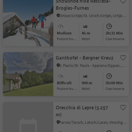
Snowshoe hike Resciesa-
Brogles-Furnes
Ortisei/Urtijëi/St. Ulrich/Urtijëi, Urtijëi/Ortisei, Dolomites Region Val Gardena
Medium
46 m
2h:31 Min
Poziom trudności
Wzlot
czas trwania
Gantkofel - Bergner Kreuz
S. Paolo/St. Pauls - Appiano/Eppan, Eppan an der Weinstaße/Appiano sulla Strada del Vino, Alto Adige Wine Road
Difficult
900 m
5h:00 Min
Poziom trudności
Wzlot
czas trwania
Orecchia di Lepre (3.257
m)
Tarres/Tarsch, Latsch/Laces, Vinschgau/Val Venosta