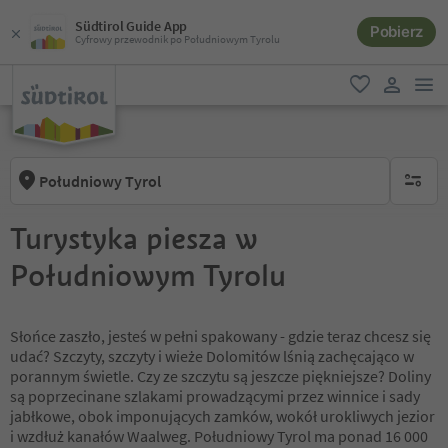
Südtirol Guide App
Pobierz
Cyfrowy przewodnik po Południowym Tyrolu
lin
ulubione
link uży
Południowy Tyrol
brak ak
Turystyka piesza w
Południowym Tyrolu
Słońce zaszło, jesteś w pełni spakowany - gdzie teraz chcesz się
udać? Szczyty, szczyty i wieże Dolomitów lśnią zachęcająco w
porannym świetle. Czy ze szczytu są jeszcze piękniejsze? Doliny
są poprzecinane szlakami prowadzącymi przez winnice i sady
jabłkowe, obok imponujących zamków, wokół urokliwych jezior
i wzdłuż kanałów Waalweg. Południowy Tyrol ma ponad 16 000