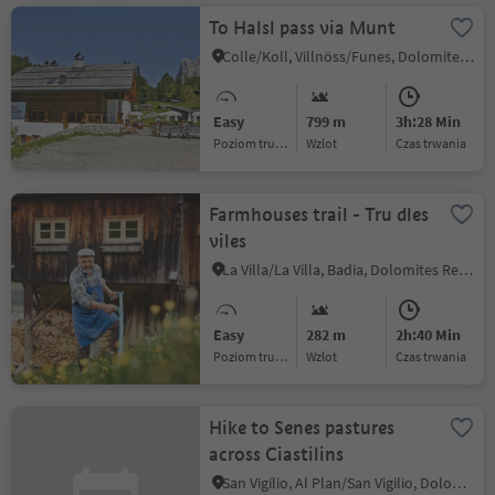
To Halsl pass via Munt
Colle/Koll, Villnöss/Funes, Dolomites Region Lüsen Villnöss
Easy
799 m
3h:28 Min
Poziom trudności
Wzlot
czas trwania
Farmhouses trail - Tru dles
viles
La Villa/La Villa, Badia, Dolomites Region Alta Badia
Easy
282 m
2h:40 Min
Poziom trudności
Wzlot
czas trwania
Hike to Senes pastures
across Ciastilins
San Vigilio, Al Plan/San Vigilio, Dolomites Region Kronplatz/Plan de Corones