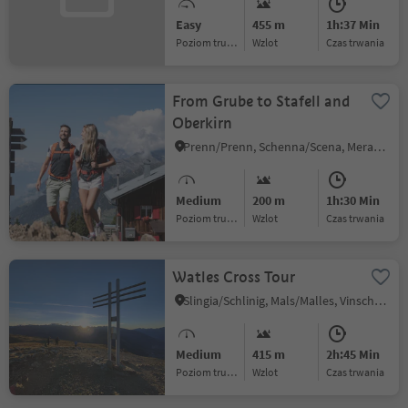
Easy
455 m
1h:37 Min
Poziom trudności
Wzlot
czas trwania
From Grube to Stafell and
Oberkirn
Prenn/Prenn, Schenna/Scena, Meran/Merano and environs
Medium
200 m
1h:30 Min
Poziom trudności
Wzlot
czas trwania
Watles Cross Tour
Slingia/Schlinig, Mals/Malles, Vinschgau/Val Venosta
Medium
415 m
2h:45 Min
Poziom trudności
Wzlot
czas trwania