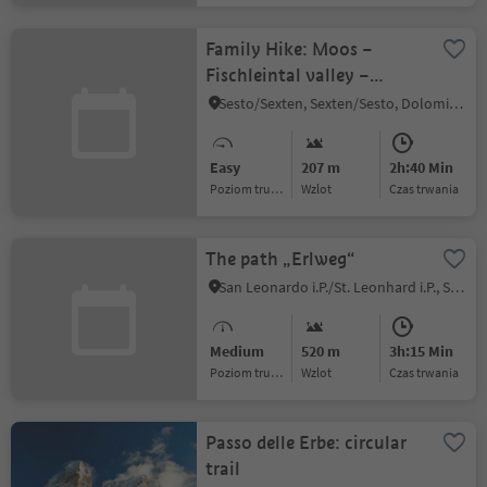
Family Hike: Moos –
Fischleintal valley –
Talschlusshütte hut
Sesto/Sexten, Sexten/Sesto, Dolomites Region 3 Zinnen
Easy
207 m
2h:40 Min
Poziom trudności
Wzlot
czas trwania
The path „Erlweg“
San Leonardo i.P./St. Leonhard i.P., St.Leonhard in Passeier/San Leonardo in Passiria, Meran/Merano and environs
Medium
520 m
3h:15 Min
Poziom trudności
Wzlot
czas trwania
Passo delle Erbe: circular
trail