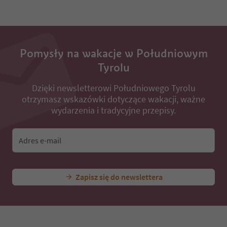
31
32
33
34
35
Pomysły na wakacje w Południowym
36
Tyrolu
37
38
Dzięki newsletterowi Południowego Tyrolu
39
otrzymasz wskazówki dotyczące wakacji, ważne
40
41
wydarzenia i tradycyjne przepisy.
42
43
44
Adres e-mail
45
46
47
Zapisz się do newslettera
48
49
50
51
52