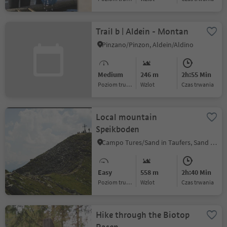
Trail b | Aldein - Montan
Pinzano/Pinzon, Aldein/Aldino
Medium
246 m
2h:55 Min
Poziom trudności
Wzlot
czas trwania
Local mountain
Speikboden
Campo Tures/Sand in Taufers, Sand in Taufers/Campo Tures, Ahrntal/Valle Aurina
Easy
558 m
2h:40 Min
Poziom trudności
Wzlot
czas trwania
Hike through the Biotop