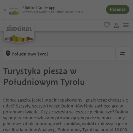
Südtirol Guide App
Pobierz
Cyfrowy przewodnik po Południowym Tyrolu
lin
ulubione
link uży
Południowy Tyrol
brak ak
Turystyka piesza w
Południowym Tyrolu
Słońce zaszło, jesteś w pełni spakowany - gdzie teraz chcesz się
udać? Szczyty, szczyty i wieże Dolomitów lśnią zachęcająco w
porannym świetle. Czy ze szczytu są jeszcze piękniejsze? Doliny
są poprzecinane szlakami prowadzącymi przez winnice i sady
jabłkowe, obok imponujących zamków, wokół urokliwych jezior
i wzdłuż kanałów Waalweg. Południowy Tyrol ma ponad 16 000