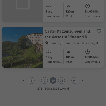
Easy
120 m
1h:00 Min
Poziom trudności
Wzlot
czas trwania
Castel Katzenzungen and
the Versoaln Vine and Red
Path
Prissiano/Prissian, Tisens/Tesimo, Meran/Merano and environs
Easy
181 m
1h:06 Min
Poziom trudności
Wzlot
czas trwania
1
2
...
...
1
9
10
11
94
3
4
271 - 300 z 2813 wyniki
5
6
7