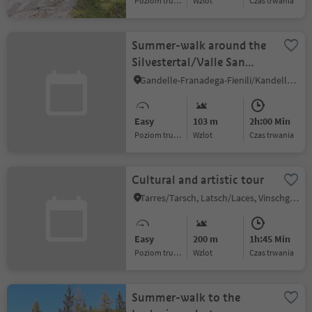
Poziom trudności
Wzlot
czas trwania
Summer-walk around the
Silvestertal/Valle San
Silvestro valley
Gandelle-Franadega-Fienili/Kandellen-Frondeigen-Stadlern, Toblach/Dobbiaco, Dolomites Region 3 Zinnen
Easy
103 m
2h:00 Min
Poziom trudności
Wzlot
czas trwania
Cultural and artistic tour
Tarres/Tarsch, Latsch/Laces, Vinschgau/Val Venosta
Easy
200 m
1h:45 Min
Poziom trudności
Wzlot
czas trwania
Summer-walk to the