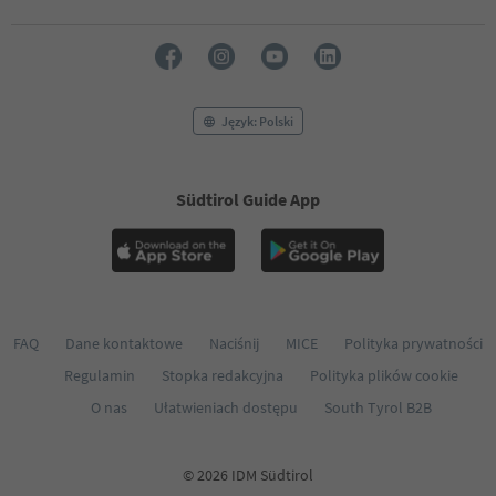
53
54
55
56
57
58
Język: Polski
59
60
61
Südtirol Guide App
62
63
64
65
66
67
68
FAQ
Dane kontaktowe
Naciśnij
MICE
Polityka prywatności
69
Regulamin
Stopka redakcyjna
Polityka plików cookie
70
71
O nas
Ułatwieniach dostępu
South Tyrol B2B
72
73
74
© 2026 IDM Südtirol
75