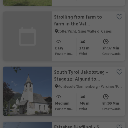
Strolling from farm to
farm in the Val
Casies/Gsiesertal Valley
Colle/Pichl, Gsies/Valle di Casies
Easy
171 m
2h:37 Min
Poziom trudności
Wzlot
czas trwania
South Tyrol Jakobsweg –
Stage 12: Algund to
Kastelbell
Montesole/Sonnenberg - Parcines/Partschins, Kastelbell-Tschars/Castelbello-Ciardes, Vinschgau/Val Venosta
Medium
746 m
8h:00 Min
Poziom trudności
Wzlot
czas trwania
Falzeben (Hafling) - S.