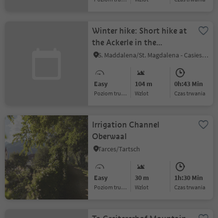
Winter hike: Short hike at
the Ackerle in the
Gsiesertal Valley
S. Maddalena/St. Magdalena - Casies/Gsies, Gsies/Valle di Casies
Easy
104 m
0h:43 Min
Poziom trudności
Wzlot
czas trwania
Irrigation Channel
Oberwaal
Tarces/Tartsch
Easy
30 m
1h:30 Min
Poziom trudności
Wzlot
czas trwania