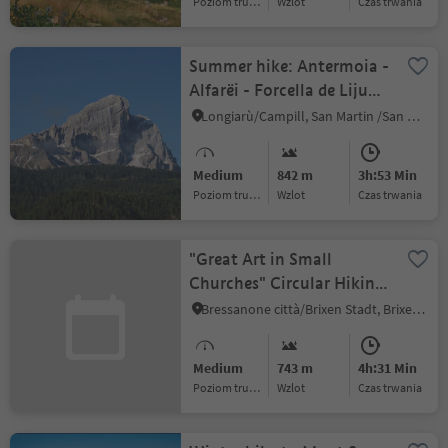
Poziom trudności
Wzlot
czas trwania
Summer hike: Antermoia -
Alfarëi - Forcella de Lijun -
Monte Muro - Antermoia
Longiarù/Campill, San Martin /San Martino, Dolomites Region Kronplatz/Plan de Corones
Medium
842 m
3h:53 Min
Poziom trudności
Wzlot
czas trwania
"Great Art in Small
Churches" Circular Hiking
Tour
Bressanone città/Brixen Stadt, Brixen/Bressanone, Brixen/Bressanone and environs
Medium
743 m
4h:31 Min
Poziom trudności
Wzlot
czas trwania