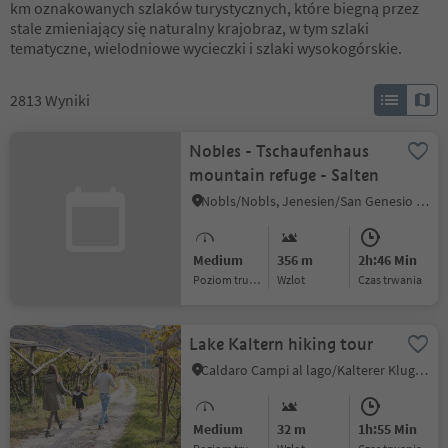
km oznakowanych szlaków turystycznych, które biegną przez
stale zmieniający się naturalny krajobraz, w tym szlaki
tematyczne, wielodniowe wycieczki i szlaki wysokogórskie.
2813
Wyniki
Nobles - Tschaufenhaus
mountain refuge - Salten
Nobls/Nobls, Jenesien/San Genesio Atesino, Bolzano/Bozen and environs
Medium
356 m
2h:46 Min
Poziom trudności
Wzlot
czas trwania
Lake Kaltern hiking tour
Caldaro Campi al lago/Kalterer Klughammer, Kaltern an der Weinstraße/Caldaro sulla Strada del Vino, Alto Adige Wine Road
Medium
32 m
1h:55 Min