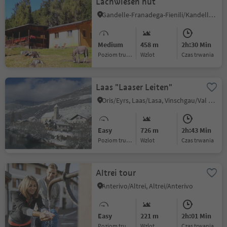
Lachwiesen hut
Gandelle-Franadega-Fienili/Kandellen-Frondeigen-Stadlern, Toblach/Dobbiaco, Dolomites Region 3 Zinnen
Medium
458 m
2h:30 Min
Poziom trudności
Wzlot
czas trwania
Laas "Laaser Leiten"
Oris/Eyrs, Laas/Lasa, Vinschgau/Val Venosta
Easy
726 m
2h:43 Min
Poziom trudności
Wzlot
czas trwania
Altrei tour
Anterivo/Altrei, Altrei/Anterivo
Easy
221 m
2h:01 Min
Poziom trudności
Wzlot
czas trwania