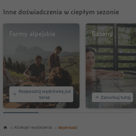
8
9
Inne doświadczenia w ciepłym sezonie
10
11
12
13
Farmy alpejskie
Baseny
14
15
16
17
18
19
20
21
22
Rozpocznij wędrówkę już
23
teraz
Zanurkuj tutaj
24
25
26
27
28
Atrakcje i wydarzenia
Wędrówki
29
30