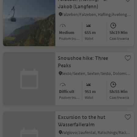
Jakob (Langfenn)
Falzeben/Falzeben, Hafling/Avelengo, Bolzano/Bozen and environs
Medium
655 m
5h:19 Min
Poziom trudności
Wzlot
czas trwania
Snowshoe hike: Three
Peaks
Sesto/Sexten, Sexten/Sesto, Dolomites Region 3 Zinnen
Difficult
951 m
5h:55 Min
Poziom trudności
Wzlot
czas trwania
Excursion to the hut
Wasserfalleralm
Valgiovo/Jaufental, Ratschings/Racines, Sterzing/Vipiteno and environs