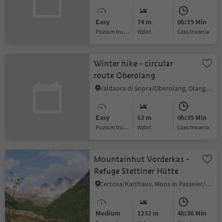
Easy
74 m
0h:19 Min
Poziom trudności
Wzlot
czas trwania
Winter hike - circular
route Oberolang
Valdaora di Sopra/Oberolang, Olang/Valdaora, Dolomites Region Kronplatz/Plan de Corones
Easy
62 m
0h:39 Min
Poziom trudności
Wzlot
czas trwania
Mountainhut Vorderkas -
Refuge Stettiner Hütte
Certosa/Karthaus, Moos in Passeier/Moso in Passiria, Meran/Merano and environs
Medium
1232 m
4h:30 Min