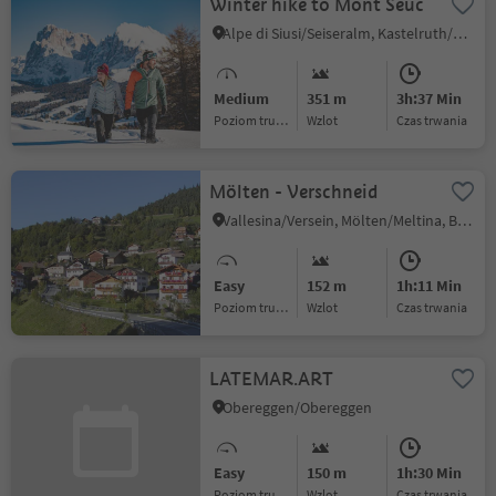
Winter hike to Mont Seuc
Alpe di Siusi/Seiseralm, Kastelruth/Castelrotto, Dolomites Region Seiser Alm
Medium
351 m
3h:37 Min
Poziom trudności
Wzlot
czas trwania
Mölten - Verschneid
Vallesina/Versein, Mölten/Meltina, Bolzano/Bozen and environs
Easy
152 m
1h:11 Min
Poziom trudności
Wzlot
czas trwania
LATEMAR.ART
Obereggen/Obereggen
Easy
150 m
1h:30 Min
Poziom trudności
Wzlot
czas trwania