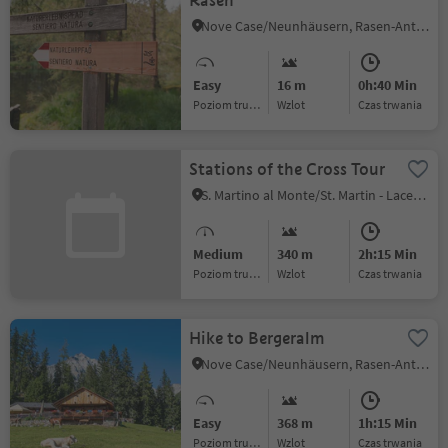
Rasen
Nove Case/Neunhäusern, Rasen-Antholz/Rasun Anterselva, Dolomites Region Kronplatz/Plan de Corones
Easy
16 m
0h:40 Min
Poziom trudności
Wzlot
czas trwania
Stations of the Cross Tour
S. Martino al Monte/St. Martin - Laces/Latsch, Latsch/Laces, Vinschgau/Val Venosta
Medium
340 m
2h:15 Min
Poziom trudności
Wzlot
czas trwania
Hike to Bergeralm
Nove Case/Neunhäusern, Rasen-Antholz/Rasun Anterselva, Dolomites Region Kronplatz/Plan de Corones
Easy
368 m
1h:15 Min
Poziom trudności
Wzlot
czas trwania