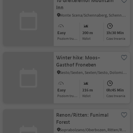
To Greitererhof Mountain
Inn
Monte Scena/Schennaberg, Schenna/Scena, Meran/Merano and environs
Easy
200 m
1h:30 Min
Poziom trudności
Wzlot
czas trwania
Winter hike: Moos–
Gasthof Froneben
Sesto/Sexten, Sexten/Sesto, Dolomites Region 3 Zinnen
Easy
216 m
0h:45 Min
Poziom trudności
Wzlot
czas trwania
Renon/Ritten: Funimal
Forest
Soprabolzano/Oberbozen, Ritten/Renon, Bolzano/Bozen and environs