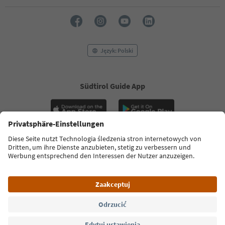
34
35
36
37
38
Język: Polski
39
40
41
42
Südtirol Guide App
43
44
45
46
47
48
FAQ
Dane kontaktowe
Naciśnij
MICE
Polityka prywatności
49
50
Regulamin
Stopka redakcyjna
Polityka plików cookie
51
O nas
Ułatwieniach dostępu
South Tyrol B2B
52
53
54
© 2026 IDM Südtirol
55
56