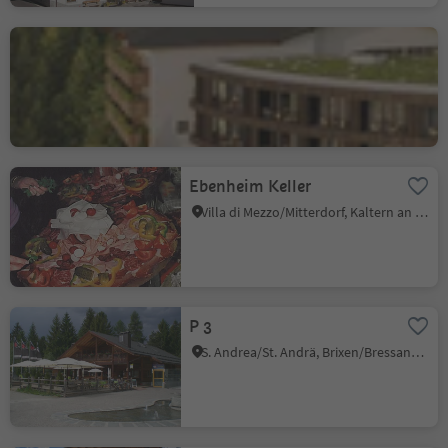
Ganis Resort - Restaurant
Nova Ponente Centro/Deutschnofen Dorf, Deutschnofen/Nova Ponente, Dolomites Region Eggental
Poziom zrównoważenia 2
Ebenheim Keller
Villa di Mezzo/Mitterdorf, Kaltern an der Weinstraße/Caldaro sulla Strada del Vino, Alto Adige Wine Road
P 3
S. Andrea/St. Andrä, Brixen/Bressanone, Brixen/Bressanone and environs