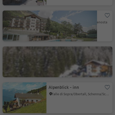
Hotel Ristorante Vermoi
Latsch/Laces, Vinschgau/Val Venosta
Good Life Hotel Zirm
Obereggen/Obereggen, Deutschnofen/Nova Ponente, Dolomites Region Eggental
Alpenblick - inn
Talle di Sopra/Obertall, Schenna/Scena, Meran/Merano and environs