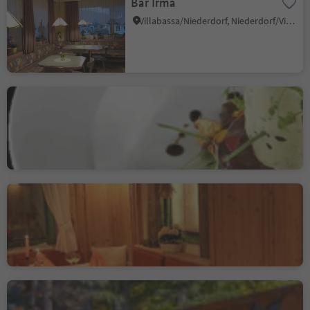
Bar Irma
Villabassa/Niederdorf, Niederdorf/Villabassa, Dolomites Region 3 Zinnen
Hotel Zum See
Altavalle/Hintermartell, Martell/Martello, Vinschgau/Val Venosta
Restaurant Grüner
Certosa/Karthaus, Schnals/Senales, Vinschgau/Val Venosta
Brix 0.1 Foodparc Brixen