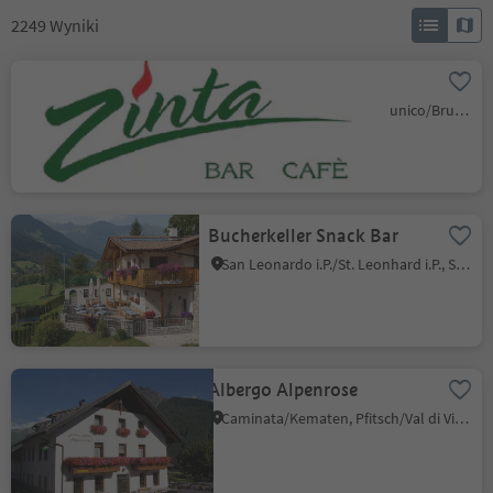
2249
Wyniki
Bar Cafè Zinta
S. Giorgio/St. Georgen - Brunico/Bruneck, Bruneck/Brunico, Dolomites Region Kronplatz/Plan de Corones
Bucherkeller Snack Bar
San Leonardo i.P./St. Leonhard i.P., St.Leonhard in Passeier/San Leonardo in Passiria, Meran/Merano and environs
Albergo Alpenrose
Caminata/Kematen, Pfitsch/Val di Vizze, Sterzing/Vipiteno and environs