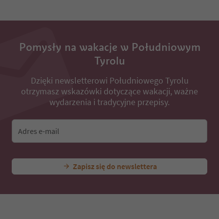
12
13
14
15
Pomysły na wakacje w Południowym
16
17
Tyrolu
18
19
Dzięki newsletterowi Południowego Tyrolu
20
otrzymasz wskazówki dotyczące wakacji, ważne
21
wydarzenia i tradycyjne przepisy.
22
23
24
Adres e-mail
25
26
27
28
Zapisz się do newslettera
29
30
31
32
33