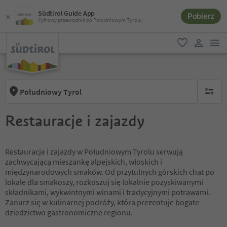
Südtirol Guide App
Pobierz
Cyfrowy przewodnik po Południowym Tyrolu
lin
ulubione
link uży
Południowy Tyrol
brak ak
Restauracje i zajazdy
Restauracje i zajazdy w Południowym Tyrolu serwują
zachwycającą mieszankę alpejskich, włoskich i
międzynarodowych smaków. Od przytulnych górskich chat po
lokale dla smakoszy, rozkoszuj się lokalnie pozyskiwanymi
składnikami, wykwintnymi winami i tradycyjnymi potrawami.
Zanurz się w kulinarnej podróży, która prezentuje bogate
dziedzictwo gastronomiczne regionu.