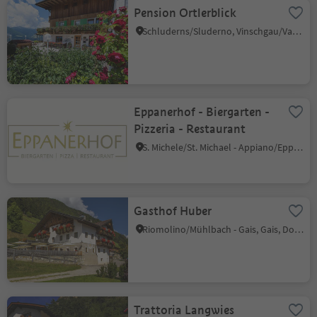
Pension Ortlerblick
Schluderns/Sluderno, Vinschgau/Val Venosta
Eppanerhof - Biergarten -
Pizzeria - Restaurant
S. Michele/St. Michael - Appiano/Eppan, Eppan an der Weinstaße/Appiano sulla Strada del Vino, Alto Adige Wine Road
Gasthof Huber
Riomolino/Mühlbach - Gais, Gais, Dolomites Region Kronplatz/Plan de Corones
Trattoria Langwies