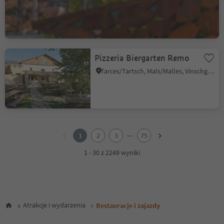
Bressanone città/Brixen Stadt, Brixen/Bressanone, Brixen/Bressanone and environs
Pizzeria Biergarten Remo
Tarces/Tartsch, Mals/Malles, Vinschgau/Val Venosta
1
2
...
1
2
3
75
3
4
1 - 30 z 2249 wyniki
5
6
7
8
9
Atrakcje i wydarzenia
Restauracje i zajazdy
10
11