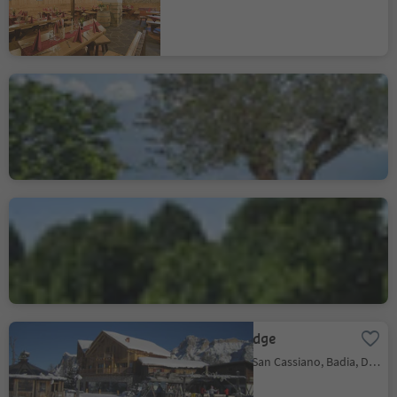
Oberlechner
Velloi/Vellau, Algund/Lagundo, Meran/Merano and environs
Almgasthof am
Rinderplatz
Villandro/Villanders, Villanders/Villandro, Brixen/Bressanone and environs
Las Vegas Lodge
San Cassiano/San Cassiano, Badia, Dolomites Region Alta Badia