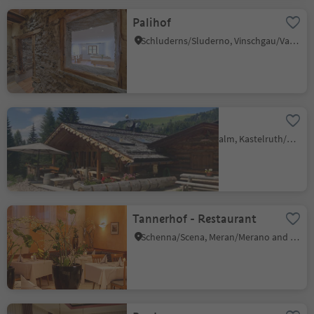
Palihof
Schluderns/Sluderno, Vinschgau/Val Venosta
Olmstodl
Alpe di Siusi/Seiseralm, Kastelruth/Castelrotto, Dolomites Region Seiser Alm
Tannerhof - Restaurant
Schenna/Scena, Meran/Merano and environs