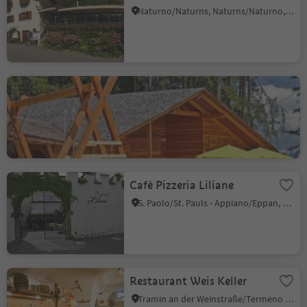
Naturno/Naturns, Naturns/Naturno, Meran/Merano and environs
Ütia Al Cir
Piccolino/Pikolein, San Martin /San Martino, Dolomites Region Kronplatz/Plan de Corones
Cafè Pizzeria Liliane
S. Paolo/St. Pauls - Appiano/Eppan, Eppan an der Weinstaße/Appiano sulla Strada del Vino, Alto Adige Wine Road
Restaurant Weis Keller
Tramin an der Weinstraße/Termeno sulla Strada del Vino, Alto Adige Wine Road