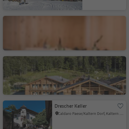
Aktiv & Familienhotel
Adlernest
Unser Frau/Madonna, Schnals/Senales, Vinschgau/Val Venosta
Restaurant Dolomites
Nature Vigilerhof
Siusi/Seis, Kastelruth/Castelrotto, Dolomites Region Seiser Alm
Poziom zrównoważenia 3
Drescher Keller
Caldaro Paese/Kaltern Dorf, Kaltern an der Weinstraße/Caldaro sulla Strada del Vino, Alto Adige Wine Road