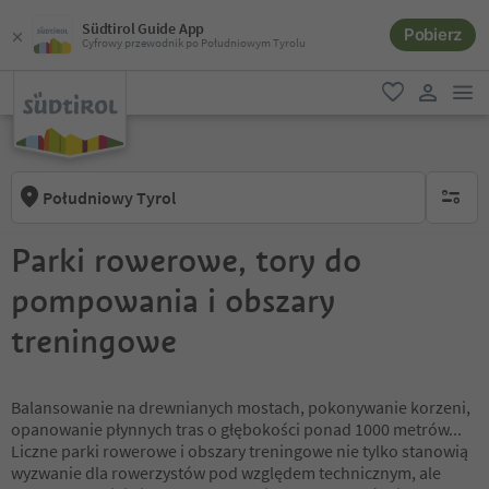
Südtirol Guide App
Pobierz
Cyfrowy przewodnik po Południowym Tyrolu
lin
ulubione
link uży
Południowy Tyrol
brak ak
Parki rowerowe, tory do
pompowania i obszary
treningowe
Balansowanie na drewnianych mostach, pokonywanie korzeni,
opanowanie płynnych tras o głębokości ponad 1000 metrów...
Liczne parki rowerowe i obszary treningowe nie tylko stanowią
wyzwanie dla rowerzystów pod względem technicznym, ale