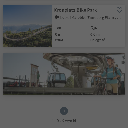
Kronplatz Bike Park
Pieve di Marebbe/Enneberg Pfarre, Al Plan/San Vigilio, Dolomites Region Kronplatz/Plan de Corones
0 m
0.0 m
Wzlot
odległość
3 - Country Enduro Trails
Resia/Reschen, Graun im Vinschgau/Curon Venosta, Vinschgau/Val Venosta
0 m
0.0 m
Wzlot
odległość
1
1
1 - 9 z 9 wyniki