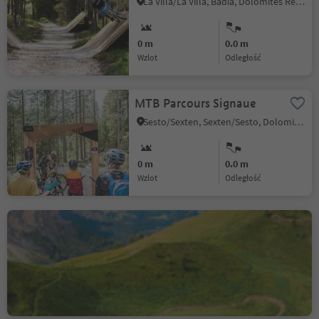
La Villa/La Villa, Badia, Dolomites Region Alta Badia
0 m
0.0 m
Wzlot
odległość
MTB Parcours Signaue
Sesto/Sexten, Sexten/Sesto, Dolomites Region 3 Zinnen
0 m
0.0 m
Wzlot
odległość
Trail Arena Val Gardena
Selva/Sëlva/Wolkenstein/Sëlva, Sëlva/Selva di Val Gardena, Dolomites Region Val Gardena
0 m
0.0 m
Wzlot
odległość