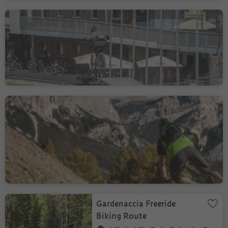
Jump Area Gassl
Mitterolang/Valdaora di Mezzo, Olang/Valdaora, Dolomites Region Kronplatz/Plan de Corones
0 m
0.0 m
Wzlot
odległość
Bike Beats - Alta Badia
Trails
Corvara/Corvara, Corvara, Dolomites Region Alta Badia
0 m
0.0 m
Wzlot
odległość
Gardenaccia Freeride
Biking Route