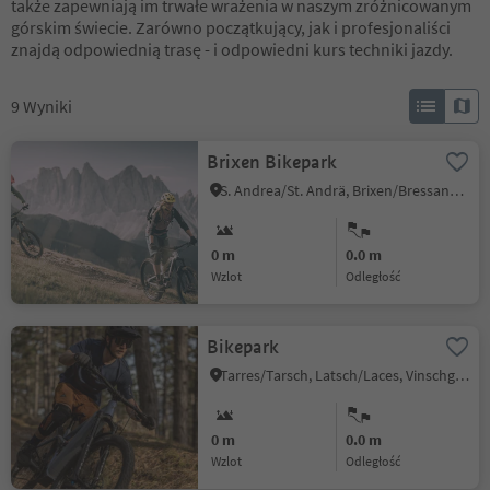
także zapewniają im trwałe wrażenia w naszym zróżnicowanym
górskim świecie. Zarówno początkujący, jak i profesjonaliści
znajdą odpowiednią trasę - i odpowiedni kurs techniki jazdy.
9
Wyniki
Brixen Bikepark
S. Andrea/St. Andrä, Brixen/Bressanone, Brixen/Bressanone and environs
0 m
0.0 m
Wzlot
odległość
Bikepark
Tarres/Tarsch, Latsch/Laces, Vinschgau/Val Venosta
0 m
0.0 m
Wzlot
odległość