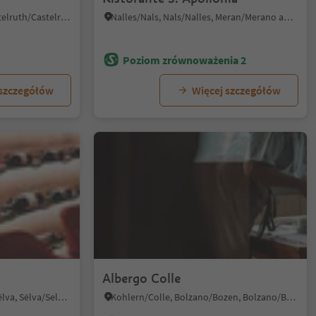
Alpe di Siusi/Seiseralm, Kastelruth/Castelrotto, Dolomites Region Seiser Alm
Nalles/Nals, Nals/Nalles, Meran/Merano and environs
Poziom zrównoważenia 2
 szczegółów
Więcej szczegółów
Albergo Colle
Wolkenstein/Sëlva/Selva/Sëlva, Sëlva/Selva di Val Gardena, Dolomites Region Val Gardena
Kohlern/Colle, Bolzano/Bozen, Bolzano/Bozen and environs