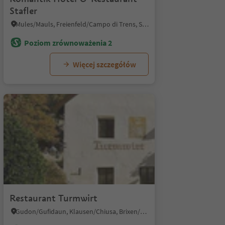
Stafler
Mules/Mauls, Freienfeld/Campo di Trens, Sterzing/Vipiteno and environs
Poziom zrównoważenia 2
Więcej szczegółów
1/8
Restaurant Turmwirt
Gudon/Gufidaun, Klausen/Chiusa, Brixen/Bressanone and environs