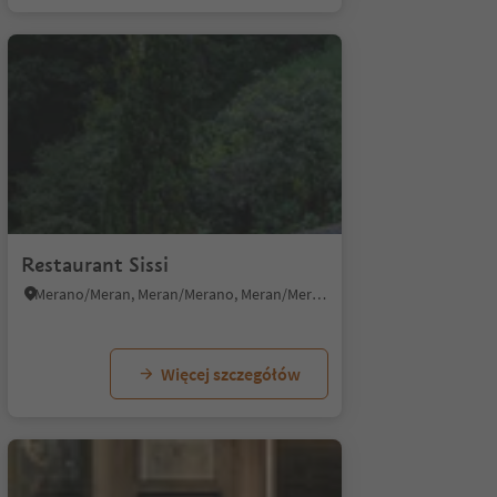
1/9
1/8
Restaurant Sissi
Merano/Meran, Meran/Merano, Meran/Merano and environs
Więcej szczegółów