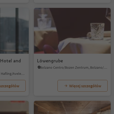
Hotel and
Löwengrube
Bolzano Centro/Bozen Zentrum, Bolzano/Bozen, Bolzano/Bozen and environs
Santa Caterina/St. Kathrein, Hafling/Avelengo, Meran/Merano and environs
 szczegółów
Więcej szczegółów