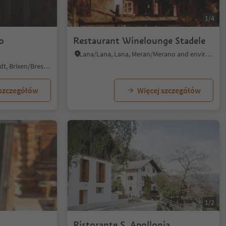
1/4
o
Restaurant Winelounge Stadele
Lana/Lana, Lana, Meran/Merano and environs
Bressanone città/Brixen Stadt, Brixen/Bressanone, Brixen/Bressanone and environs
 szczegółów
Więcej szczegółów
1/2
Ristorante S. Apollonia