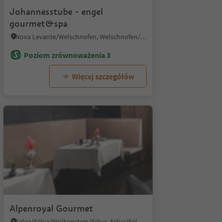
Johannesstube - engel
gourmet&spa
Nova Levante/Welschnofen, Welschnofen/Nova Levante, Dolomites Region Eggental
Poziom zrównoważenia 3
Więcej szczegółów
Alpenroyal Gourmet
Selva/Sëlva/Wolkenstein/Sëlva, Sëlva/Selva di Val Gardena, Dolomites Region Val Gardena