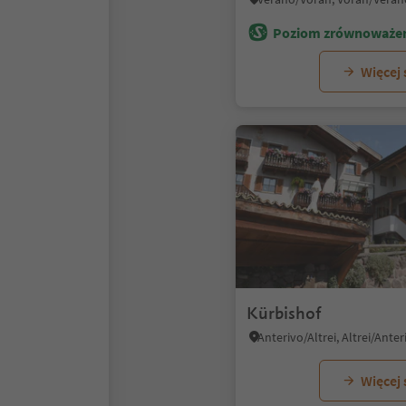
Poziom zrównoważen
Więcej
Kürbishof
Anterivo/Altrei, Altrei/Anter
Więcej