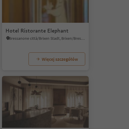
1/6
Hotel Ristorante Elephant
Bressanone città/Brixen Stadt, Brixen/Bressanone, Brixen/Bressanone and environs
Więcej szczegółów
1/5