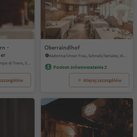
1
rn -
Oberraindlhof
ler
Madonna/Unser Frau, Schnals/Senales, Vinschgau/Val Venosta
Mules/Mauls, Freienfeld/Campo di Trens, Sterzing/Vipiteno and environs
Poziom zrównoważenia 2
 szczegółów
Więcej szczegółów