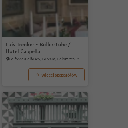
/4
Luis Trenker - Rollerstube /
Hotel Cappella
Colfosco/Colfosco, Corvara, Dolomites Region Alta Badia
Więcej szczegółów