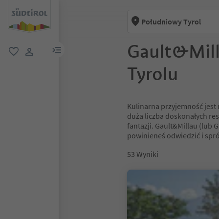
Południowy Tyrol
Gault&Mil
link menu
ulubione
link użytkownika
Tyrolu
Kulinarna przyjemność jes
duża liczba doskonałych res
fantazji. Gault&Millau (lub 
powinieneś odwiedzić i spr
53
Wyniki