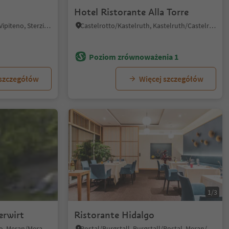
Hotel Ristorante Alla Torre
Vipiteno/Sterzing, Sterzing/Vipiteno, Sterzing/Vipiteno and environs
Castelrotto/Kastelruth, Kastelruth/Castelrotto, Dolomites Region Seiser Alm
Poziom zrównoważenia 1
 szczegółów
Więcej szczegółów
1/3
erwirt
Ristorante Hidalgo
Verano/Vöran, Vöran/Verano, Meran/Merano and environs
Postal/Burgstall, Burgstall/Postal, Meran/Merano and environs