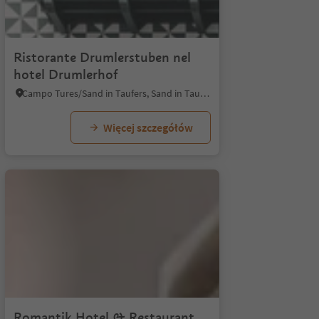
1/9
Ristorante Drumlerstuben nel
hotel Drumlerhof
Campo Tures/Sand in Taufers, Sand in Taufers/Campo Tures, Ahrntal/Valle Aurina
Więcej szczegółów
1/8
Romantik Hotel & Restaurant