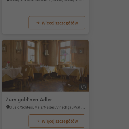
Więcej szczegółów
1/5
1/3
Zum gold'nen Adler
Clusio/Schleis, Mals/Malles, Vinschgau/Val Venosta
Więcej szczegółów