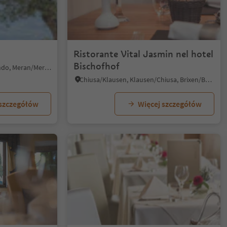
Ristorante Vital Jasmin nel hotel
Bischofhof
Velloi/Vellau, Algund/Lagundo, Meran/Merano and environs
Chiusa/Klausen, Klausen/Chiusa, Brixen/Bressanone and environs
 szczegółów
Więcej szczegółów