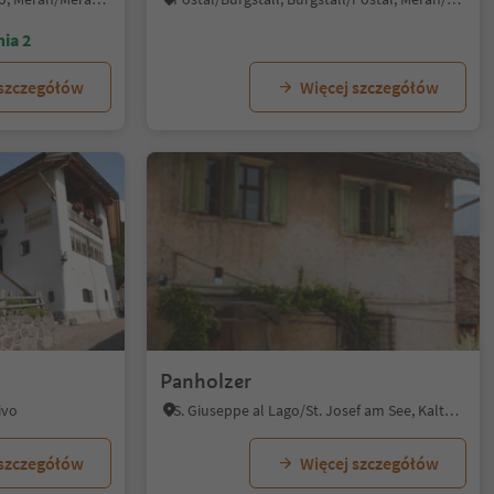
ia 2
 szczegółów
Więcej szczegółów
Panholzer
ivo
S. Giuseppe al Lago/St. Josef am See, Kaltern an der Weinstraße/Caldaro sulla Strada del Vino, Alto Adige Wine Road
 szczegółów
Więcej szczegółów