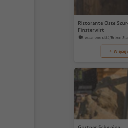
Ristorante Oste Scur
Finsterwirt
Więcej
Gostner Schwaige