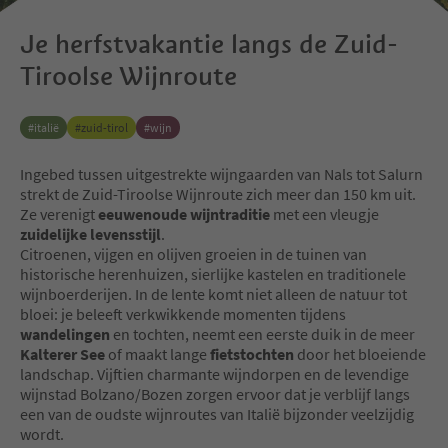
Je herfstvakantie langs de Zuid-
Tiroolse Wijnroute
#
italië
#
zuid-tirol
#
wijn
Ingebed tussen uitgestrekte wijngaarden van Nals tot Salurn
strekt de Zuid-Tiroolse Wijnroute zich meer dan 150 km uit.
Ze verenigt
eeuwenoude wijntraditie
met een
vleugje
zuidelijke levensstijl
.
Citroenen, vijgen en olijven groeien in de tuinen van
historische herenhuizen, sierlijke kastelen en traditionele
wijnboerderijen. In de lente komt niet alleen de natuur tot
bloei: je beleeft verkwikkende momenten tijdens
wandelingen
en tochten, neemt een eerste duik in de meer
Kalterer See
of maakt lange
fietstochten
door het bloeiende
landschap. Vijftien charmante wijndorpen en de levendige
wijnstad Bolzano/Bozen zorgen ervoor dat je verblijf langs
een van de oudste wijnroutes van Italië bijzonder veelzijdig
wordt.