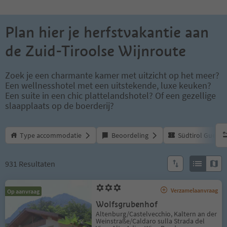
Plan hier je herfstvakantie aan
de Zuid-Tiroolse Wijnroute
Zoek je een charmante kamer met uitzicht op het meer?
Een wellnesshotel met een uitstekende, luxe keuken?
Een suite in een chic plattelandshotel? Of een gezellige
slaapplaats op de boerderij?
Type accommodatie
Beoordeling
Südtirol Guest P
ge
931
Resultaten
You are on the results grid. Press Tab to focus on the first result. P
You are on the results preview grid, you can access the first availab
3
Sterren
Verzamelaanvraag
Op aanvraag
Wolfsgrubenhof
Locatie
:
Altenburg/Castelvecchio, Kaltern an der
Weinstraße/Caldaro sulla Strada del