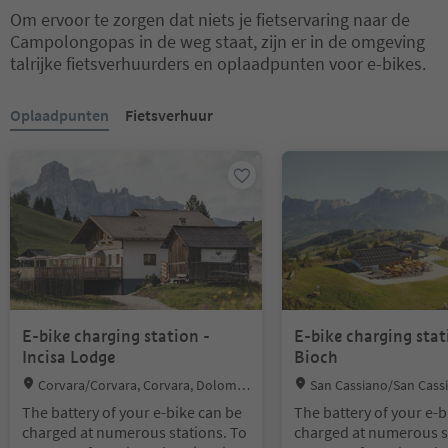
Om ervoor te zorgen dat niets je fietservaring naar de
Campolongopas in de weg staat, zijn er in de omgeving
talrijke fietsverhuurders en oplaadpunten voor e-bikes.
U bevindt zich op een tabblad-slider. Selecteer een tabblad om de 
Oplaadpunten
Fietsverhuur
E-bike charging station -
E-bike charging stat
Incisa Lodge
Bioch
Location:
Location:
Corvara/Corvara, Corvara, Dolomit
San Cassiano/San Cassi
es Region Alta Badia
Dolomites Region Alta Ba
The battery of your e-bike can be
The battery of your e-b
charged at numerous stations. To
charged at numerous s