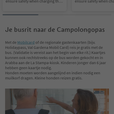
ensure safety when charging the
ensure safety when cha
battery, we recommend that you b
battery, we recommend
ring your own power pack.
ring your own power p
Je busrit naar de Campolongopas
Met de
Mobilcard
of de regionale gastenkaarten (bijv.
Holidaypass, Val Gardena Mobil Card) reis je gratis met de
bus. (Validatie is vereist aan het begin van elke rit.) Kaartjes
kunnen ook rechtstreeks op de bus worden gekocht en in
Arabba aan de La Stampa-kiosk. Kinderen jonger dan 6 jaar
hebben geen kaartje nodig.
Honden moeten worden aangelijnd en indien nodig een
muilkorf dragen. Kleine honden reizen gratis.