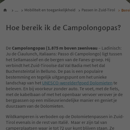
...
Mobiliteit en toegankelijkheid
Passen in Zuid-Tirol
Bere
Hoe bereik ik de Campolongopas?
De
Campolongopas (1.875 m boven zeeniveau
– Ladinisch:
Ju de Ćiaulunch, Italiaans: Passo di Campolongo) ligt tussen
het Sellamassief en de bergen van de Fanes-groep. Hij
verbindt het Zuid-Tiroolse dal Val Badia met het dal
Buchensteintal in Belluno. De pas is een populaire
bestemming en tegelijk uitgangspunt om het unieke
landschap van het
UNESCO-werelderfgoed Dolomieten
te
beleven. En bij voorkeur zonder auto. Te voet, met de fiets,
met de kabelbaan of met het openbaar vervoer verover je de
bergpassen op een milieuvriendelijke manier en geniet je
duurzaam van de Dolomieten.
Wildkamperen is verboden op de Dolomietenpassen in Zuid-
Tirol evenals in de rest van Italië. Maar er zijn tal van
camperplaatsen waar je tot 72 uur kunt blijven staan. Ze