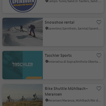
Campo Tures/Sand in Taufers, Sand in Taufers/Campo Tures, Ahrntal/Valle Aurina
Snowshoe rental
Sarentino/Sarnthein, Sarntal/Sarentino, Bolzano/Bozen and environs
Taschler Sports
Anterselva di Sopra/Antholz-Obertal, Rasen-Antholz/Rasun Anterselva, Dolomites Region Kronplatz/Plan de Corones
Bike Shuttle Mühlbach–
Meransen
Meransen/Maranza, Mühlbach/Rio di Pusteria, Brixen/Bressanone and environs