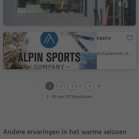
La Val/La Val, La Val, Dolomites Region Alta Badia
Alpin Sports Company
Seis
Siusi/Seis, Kastelruth/Castelrotto, Dolomites Region Seiser Alm
1
2
...
1
2
3
7
3
4
1 - 30 van 207 Resultaten
5
6
7
Andere ervaringen in het warme seizoen