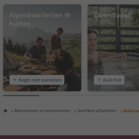
Alpenboerderijen &
Zwembaden
hutten
Begin met wandelen
Duik hier
Belevenissen en evenementen
Sportieve activiteiten
Skiën e