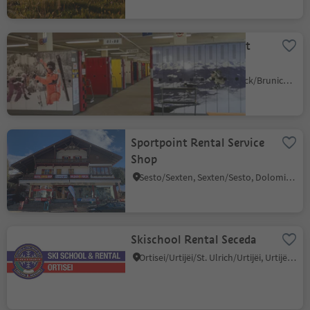
Ski Deposit Rentasport
Kronplatz
Riscone/Reischach, Bruneck/Brunico, Dolomites Region Kronplatz/Plan de Corones
Sportpoint Rental Service
Shop
Sesto/Sexten, Sexten/Sesto, Dolomites Region 3 Zinnen
Skischool Rental Seceda
Ortisei/Urtijëi/St. Ulrich/Urtijëi, Urtijëi/Ortisei, Dolomites Region Val Gardena