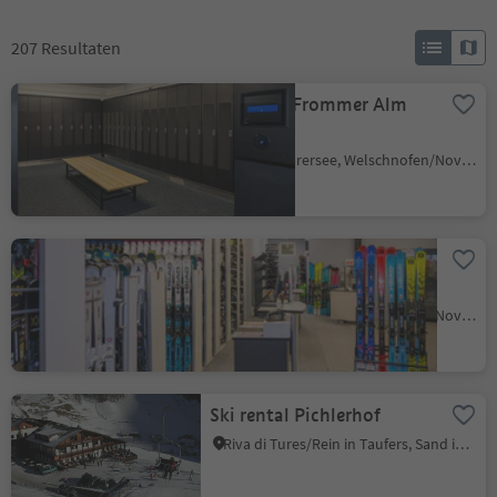
207
Resultaten
Ski depot Frommer Alm
hut
Carezza/Karersee, Welschnofen/Nova Levante, Dolomites Region Eggental
Ski Rent Service
Frommeralm
Carezza/Karersee, Welschnofen/Nova Levante, Dolomites Region Eggental
Ski rental Pichlerhof
Riva di Tures/Rein in Taufers, Sand in Taufers/Campo Tures, Ahrntal/Valle Aurina