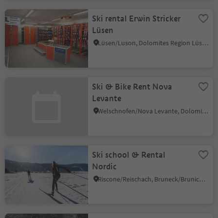
Ski rental Erwin Stricker
Lüsen
Lüsen/Luson, Dolomites Region Lüsen Villnöss
Ski & Bike Rent Nova
Levante
Welschnofen/Nova Levante, Dolomites Region Eggental
Ski school & Rental
Nordic
Riscone/Reischach, Bruneck/Brunico, Dolomites Region Kronplatz/Plan de Corones