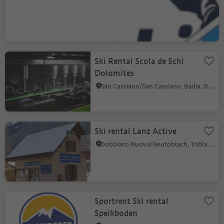
S.Cristina Gherdëina/S.Cristina Val Gardena/S.Cristina Gherdëina/St.Christina in Gröden, S.Crestina Gherdëina/Santa Cristina Val Gardana, Dolomites Region Val Gardena
Ski Rental Scola de Schi
Dolomites
San Cassiano/San Cassiano, Badia, Dolomites Region Alta Badia
Ski rental Lanz Active
Dobbiaco Nuova/Neutoblach, Toblach/Dobbiaco, Dolomites Region 3 Zinnen
Sportrent Ski rental
Speikboden