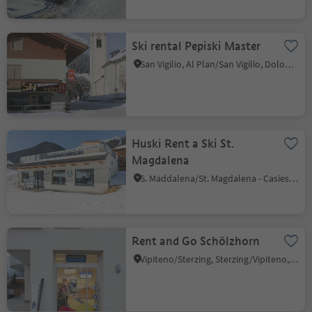
Ski rental Pepiski Master
San Vigilio, Al Plan/San Vigilio, Dolomites Region Kronplatz/Plan de Corones
Huski Rent a Ski St.
Magdalena
S. Maddalena/St. Magdalena - Casies/Gsies, Gsies/Valle di Casies
Rent and Go Schölzhorn
Vipiteno/Sterzing, Sterzing/Vipiteno, Sterzing/Vipiteno and environs