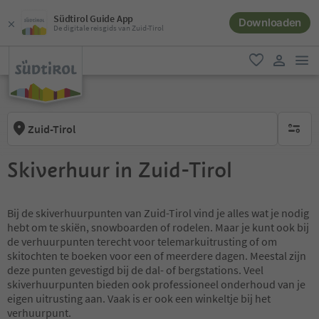
Südtirol Guide App
Downloaden
De digitale reisgids van Zuid-Tirol
men
favoriet
gebruike
Zuid-Tirol
geen act
Skiverhuur in Zuid-Tirol
Bij de skiverhuurpunten van Zuid-Tirol vind je alles wat je nodig
hebt om te skiën, snowboarden of rodelen. Maar je kunt ook bij
de verhuurpunten terecht voor telemarkuitrusting of om
skitochten te boeken voor een of meerdere dagen. Meestal zijn
deze punten gevestigd bij de dal- of bergstations. Veel
skiverhuurpunten bieden ook professioneel onderhoud van je
eigen uitrusting aan. Vaak is er ook een winkeltje bij het
verhuurpunt.