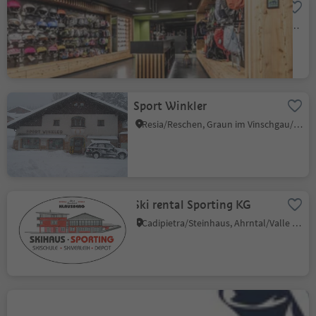
Flex Sports
Nova Ponente Centro/Deutschnofen Dorf, Deutschnofen/Nova Ponente, Dolomites Region Eggental
Sport Winkler
Resia/Reschen, Graun im Vinschgau/Curon Venosta, Vinschgau/Val Venosta
Ski rental Sporting KG
Cadipietra/Steinhaus, Ahrntal/Valle Aurina, Ahrntal/Valle Aurina
Ski Armin