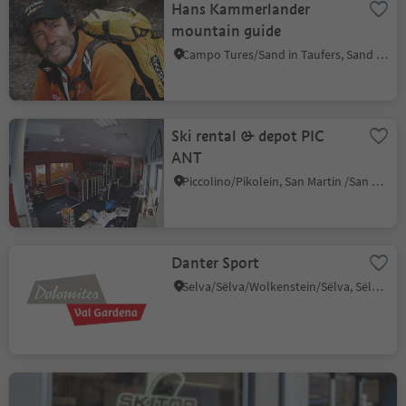
Hans Kammerlander
mountain guide
Campo Tures/Sand in Taufers, Sand in Taufers/Campo Tures, Ahrntal/Valle Aurina
Ski rental & depot PIC
ANT
Piccolino/Pikolein, San Martin /San Martino, Dolomites Region Kronplatz/Plan de Corones
Danter Sport
Selva/Sëlva/Wolkenstein/Sëlva, Sëlva/Selva di Val Gardena, Dolomites Region Val Gardena
Ski Top La Val