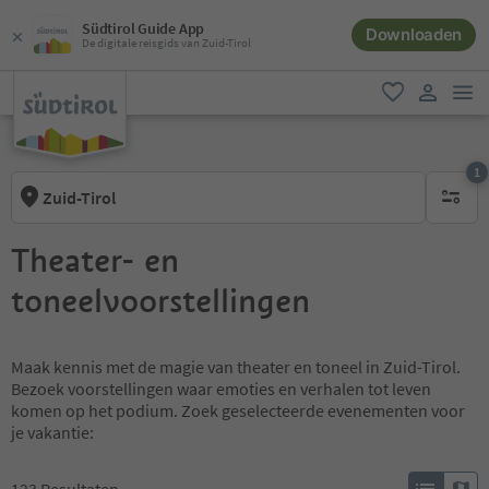
Südtirol Guide App
Downloaden
De digitale reisgids van Zuid-Tirol
men
favoriet
gebruike
1
Zuid-Tirol
1 actief 
Theater- en
toneelvoorstellingen
Maak kennis met de magie van theater en toneel in Zuid-Tirol.
Bezoek voorstellingen waar emoties en verhalen tot leven
komen op het podium. Zoek geselecteerde evenementen voor
je vakantie: