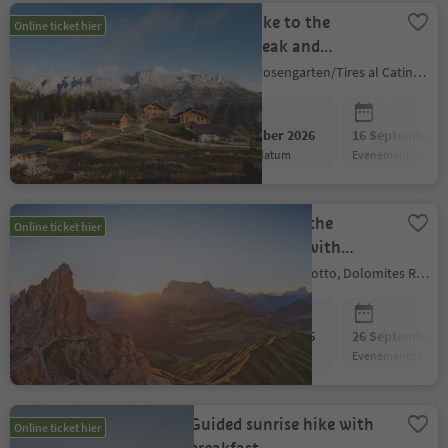
Sunrise hike to the
Online ticket hier
Völsegg Peak and
breakfast at the Tschafon
Tiers am Rosengarten/Tires al Catinaccio, Dolomites Region Seiser Alm
mountain hut
09 September 2026
16 September 2
evenementdatum
evenementdatum
Sunrise hike on the
Online ticket hier
Rosszahn ridge with
breakfast in the Tierser
Kastelruth/Castelrotto, Dolomites Region Seiser Alm
Alpl hut
19 September 2026
26 September 2
evenementdatum
evenementdatum
Guided sunrise hike with
Online ticket hier