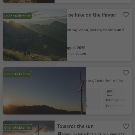
Sunrise hike on the Ifinger
Online ticket hier
peak
Schenna/Scena, Meran/Merano and environs
13 August 2026
evenementdatum
Sunrise Hike
Online ticket hier
Kastelbell-Tschars/Castelbello-Ciardes, Vinschgau/Val Venosta
14 August 2026
04 September 2
evenementdatum
evenementdatum
Towards the sun
Online ticket hier
Graun im Vinschgau/Curon Venosta, Vinschgau/Val Venosta