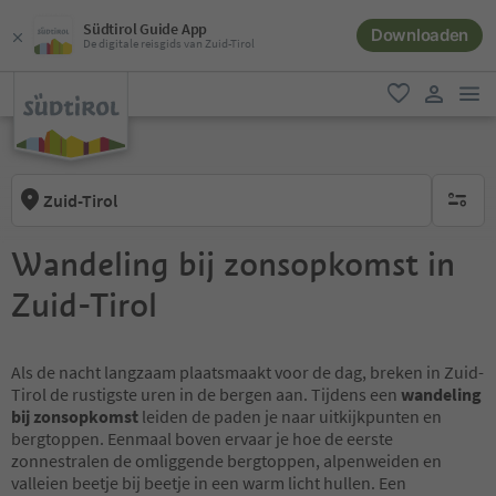
Südtirol Guide App
Downloaden
De digitale reisgids van Zuid-Tirol
men
favoriet
gebruike
Zuid-Tirol
geen act
Wandeling bij zonsopkomst in
Zuid-Tirol
Als de nacht langzaam plaatsmaakt voor de dag, breken in Zuid-
Tirol de rustigste uren in de bergen aan. Tijdens een
wandeling
bij zonsopkomst
leiden de paden je naar uitkijkpunten en
bergtoppen. Eenmaal boven ervaar je hoe de eerste
zonnestralen de omliggende bergtoppen, alpenweiden en
valleien beetje bij beetje in een warm licht hullen. Een