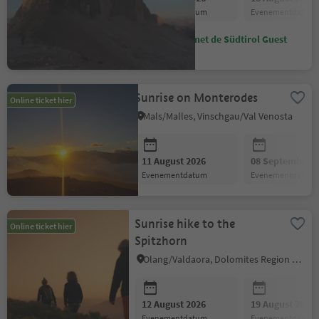
evenementdatum
evenementdatum
Bespaar met de Südtirol Guest
Pass
Sunrise on Monterodes
Online ticket hier
Mals/Malles, Vinschgau/Val Venosta
11 August 2026
08 September 2
evenementdatum
evenementdatum
Sunrise hike to the
Online ticket hier
Spitzhorn
Olang/Valdaora, Dolomites Region Kronplatz/Plan de Corones
12 August 2026
19 August 2026
evenementdatum
evenementdatum