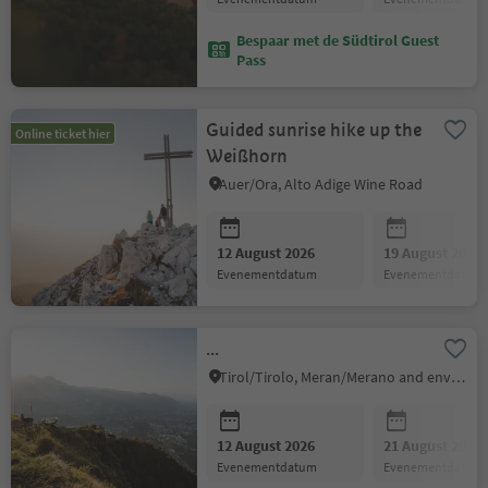
Bespaar met de Südtirol Guest
Pass
Guided sunrise hike up the
Online ticket hier
Weißhorn
Auer/Ora, Alto Adige Wine Road
12 August 2026
19 August 2026
evenementdatum
evenementdatum
...
Tirol/Tirolo, Meran/Merano and environs
12 August 2026
21 August 2026
evenementdatum
evenementdatum