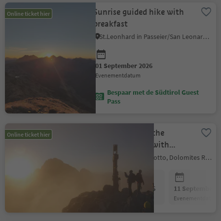
Sunrise guided hike with
Online ticket hier
breakfast
St.Leonhard in Passeier/San Leonardo in Passiria, Meran/Merano and environs
01 September 2026
evenementdatum
Bespaar met de Südtirol Guest
Pass
Sunrise hike on the
Online ticket hier
Plattkofel peak with
breakfast @ the Plattkofel
Kastelruth/Castelrotto, Dolomites Region Seiser Alm
mountain hut
04 September 2026
11 September 2
evenementdatum
evenementdatum