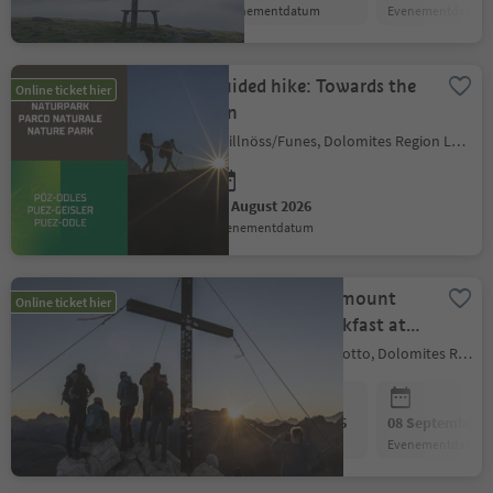
evenementdatum
evenementdatum
Guided hike: Towards the
Online ticket hier
sun
Villnöss/Funes, Dolomites Region Lüsen Villnöss
20 August 2026
evenementdatum
Sunrise hike on mount
Online ticket hier
Sciliar with breakfast at
the Schlernhaus
Kastelruth/Castelrotto, Dolomites Region Seiser Alm
mountain refuge
01 September 2026
08 September 2
evenementdatum
evenementdatum