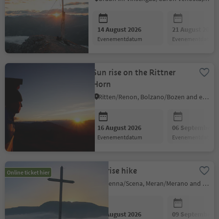
14 August 2026
21 August 2026
evenementdatum
evenementdatum
Sun rise on the Rittner
Horn
Ritten/Renon, Bolzano/Bozen and environs
16 August 2026
06 September 2
evenementdatum
evenementdatum
Sunrise hike
Online ticket hier
Schenna/Scena, Meran/Merano and environs
19 August 2026
09 September 2