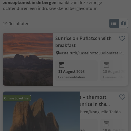
zonsopkomst in de bergen
maakt van deze vroege
ochtenduren een indrukwekkend bergavontuur.
19
Resultaten
Sunrise on Puflatsch with
breakfast
Kastelruth/Castelrotto, Dolomites Region Seiser Alm
11 August 2026
18 August 2026
evenementdatum
evenementdatum
Three Peaks – the most
Online ticket hier
beautiful sunrise in the
Dolomites
Welsberg-Taisten/Monguelfo-Tesido
11 August 2026
18 August 2026