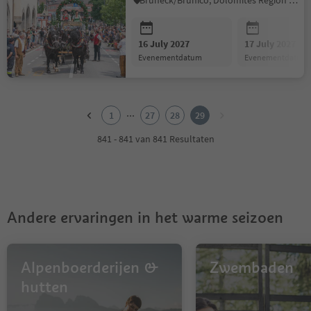
Bruneck/Brunico, Dolomites Region Kronplatz/Plan de Corones
16 July 2027
17 July 2027
evenementdatum
evenementdatum
1
2
...
1
27
28
29
3
4
841 - 841 van 841 Resultaten
5
6
7
8
9
Andere ervaringen in het warme seizoen
10
11
12
13
Alpenboerderijen &
Zwembaden
14
hutten
15
16