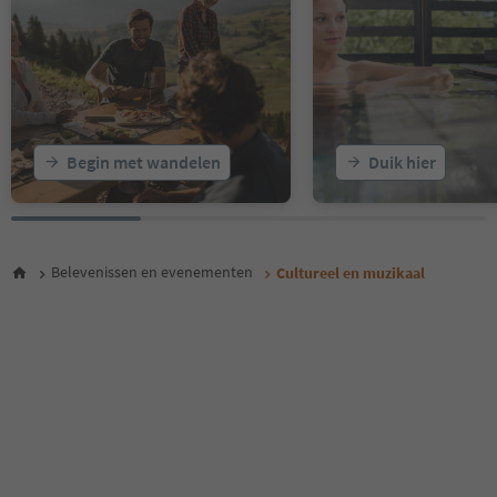
17
18
19
20
21
22
23
Begin met wandelen
Duik hier
24
25
26
27
28
Belevenissen en evenementen
Cultureel en muzikaal
29