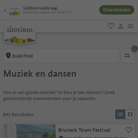
Südtirol Guide App
Downloaden
De digitale reisgids van Zuid-Tirol
men
favoriet
gebruike
1
Zuid-Tirol
1 actief 
Muziek en dansen
Hou je van goede muziek? En hou je van dansen? Zoek
geselecteerde evenementen voor je vakantie:
841
Resultaten
Bruneck Town Festival