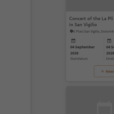
Concert of the La Pli
in San Vigilio
04 September
04 
2026
202
startdatum
ein
Meer