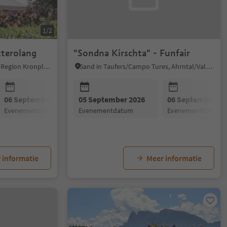
1/2
tterolang
"Sondna Kirschta" - Funfair
Olang/Valdaora, Dolomites Region Kronplatz/Plan de Corones
Sand in Taufers/Campo Tures, Ahrntal/Valle Aurina
06 September 2026
05 September 2026
06 September 20
evenementdatum
evenementdatum
evenementdatum
 informatie
Meer informatie