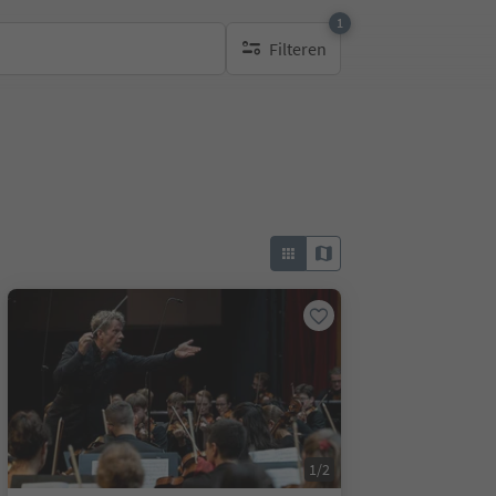
1
Filteren
1 actief filter
1/2