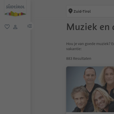
Zuid-Tirol
Muziek en 
menulink
favoriet
gebruikerslink
Hou je van goede muziek? E
vakantie:
883
Resultaten