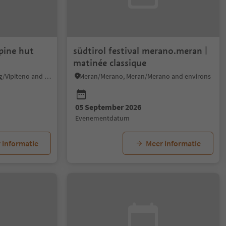
lpine hut
südtirol festival merano.meran |
matinée classique
Ratschings/Racines, Sterzing/Vipiteno and environs
Meran/Merano, Meran/Merano and environs
05 September 2026
evenementdatum
 informatie
Meer informatie