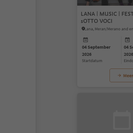
LANA | MUSIC | FEST
sOTTO VOCI
Lana, Meran/Merano and en
04 September
04 
2026
202
startdatum
ein
Meer