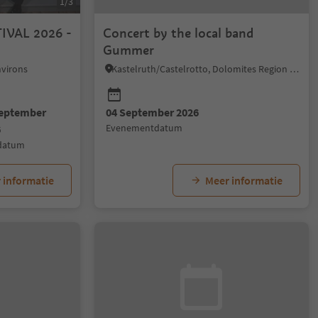
1/3
IVAL 2026 -
Concert by the local band
Gummer
virons
Kastelruth/Castelrotto, Dolomites Region Seiser Alm
September
04 September 2026
evenementdatum
6
ddatum
 informatie
Meer informatie