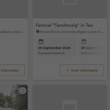
Festival "Tanzlmusig" in Teis
Kaltern an der Weinstraße/Caldaro sulla Strada del Vino, Alto Adige Wine Road
Villnöss/Funes, Dolomites Region Lüsen Villnöss
05 September 2026
06 September 20
evenementdatum
evenementdatum
 informatie
Meer informatie