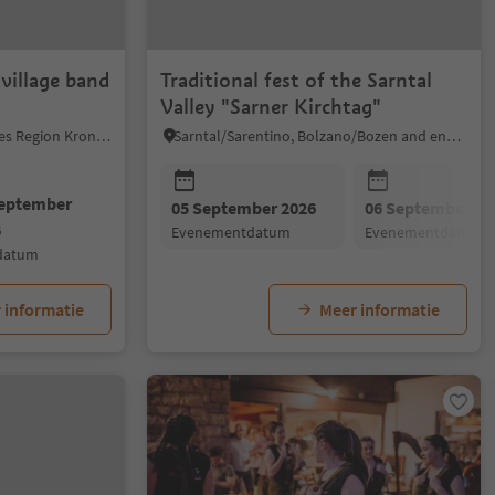
 village band
Traditional fest of the Sarntal
Valley "Sarner Kirchtag"
Al Plan/San Vigilio, Dolomites Region Kronplatz/Plan de Corones
Sarntal/Sarentino, Bolzano/Bozen and environs
September
05 September 2026
06 September 20
6
evenementdatum
evenementdatum
ddatum
 informatie
Meer informatie