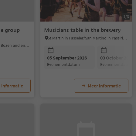
1/3
he group
Musicians table in the brewery
St.Martin in Passeier/San Martino in Passiria, Meran/Merano and environs
Sarntal/Sarentino, Bolzano/Bozen and environs
05 September 2026
03 October 2026
evenementdatum
evenementdatum
 informatie
Meer informatie