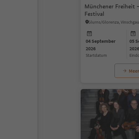
Münchener Freiheit – Venosta
Festival
Glurns/Glorenza, Vinschgau
04 September
05 
2026
202
startdatum
ein
Meer