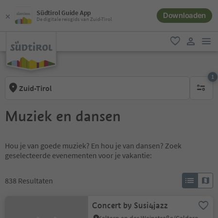
Südtirol Guide App
Downloaden
De digitale reisgids van Zuid-Tirol
men
favoriet
gebruike
1
Zuid-Tirol
1 actief 
Muziek en dansen
Hou je van goede muziek? En hou je van dansen? Zoek
geselecteerde evenementen voor je vakantie:
838
Resultaten
Concert by Susi4jazz