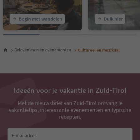
21
22
23
Begin met wandelen
Duik hier
24
25
26
27
28
Belevenissen en evenementen
Cultureel en muzikaal
Ideeën voor je vakantie in Zuid-Tirol
Met de nieuwsbrief van Zuid-Tirol ontvang je
vakantietips, interessante evenementen en typische
recepten.
E-mailadres