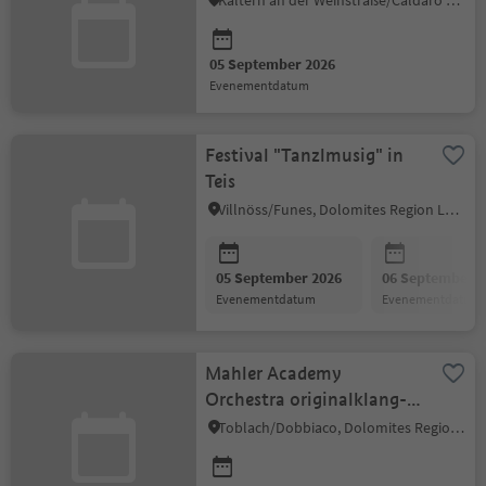
Kaltern an der Weinstraße/Caldaro sulla Strada del Vino, Alto Adige Wine Road
05 September 2026
evenementdatum
Festival "Tanzlmusig" in
Teis
Villnöss/Funes, Dolomites Region Lüsen Villnöss
05 September 2026
06 September 2
evenementdatum
evenementdatum
Mahler Academy
Orchestra originalklang-
project
Toblach/Dobbiaco, Dolomites Region 3 Zinnen