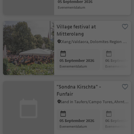
05 September 2026
evenementdatum
Village festival at
Mitterolang
Olang/Valdaora, Dolomites Region Kronplatz/Plan de Corones
05 September 2026
06 September 2
evenementdatum
evenementdatum
"Sondna Kirschta" -
Funfair
Sand in Taufers/Campo Tures, Ahrntal/Valle Aurina
05 September 2026
06 September 2
evenementdatum
evenementdatum