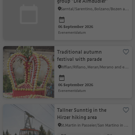
group "Die Almdudler"
Sarntal/Sarentino, Bolzano/Bozen and environs
06 September 2026
evenementdatum
Traditional autumn
festival with parade
Riffian/Rifiano, Meran/Merano and environs
06 September 2026
evenementdatum
Tallner Sunntig in the
Hirzer hiking area
St.Martin in Passeier/San Martino in Passiria, Meran/Merano and environs