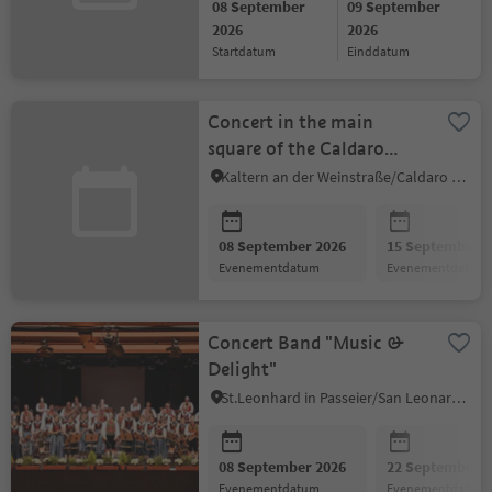
08 September
09 September
2026
2026
startdatum
einddatum
Concert in the main
square of the Caldaro
Music Band
Kaltern an der Weinstraße/Caldaro sulla Strada del Vino, Alto Adige Wine Road
08 September 2026
15 September 2
evenementdatum
evenementdatum
Concert Band "Music &
Delight"
St.Leonhard in Passeier/San Leonardo in Passiria, Meran/Merano and environs
08 September 2026
22 September 2
evenementdatum
evenementdatum