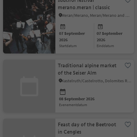
südtirol festival
merano.meran | classic
Meran/Merano, Meran/Merano and environs
07 September
07 September
2026
2026
startdatum
einddatum
Traditional alpine market
of the Seiser Alm
Kastelruth/Castelrotto, Dolomites Region Seiser Alm
08 September 2026
evenementdatum
Feast day of the Beetroot
in Cengles