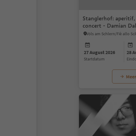
Stanglerhof: aperitif
concert - Damian Dal
People Pleaser
27 August 2026
28 A
startdatum
ein
Meer