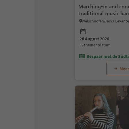
Marching-in and conc
traditional music ba
"Musikkapelle Welsc
26 August 2026
evenementdatum
Bespaar met de Südti
Meer