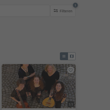
1
Filteren
1 actief filter
1/2