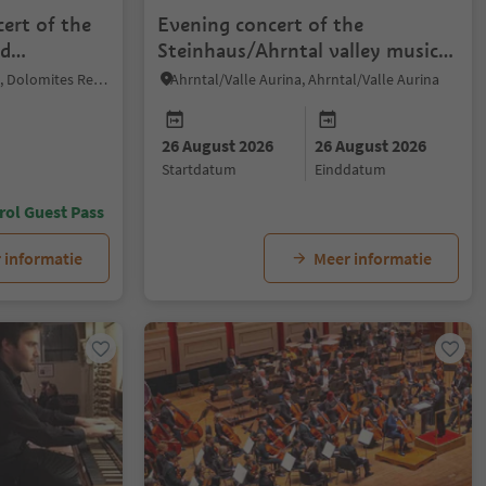
ert of the
Evening concert of the
nd
Steinhaus/Ahrntal valley music
hnofen"
band
Welschnofen/Nova Levante, Dolomites Region Eggental
Ahrntal/Valle Aurina, Ahrntal/Valle Aurina
26 August 2026
26 August 2026
startdatum
einddatum
rol Guest Pass
 informatie
Meer informatie