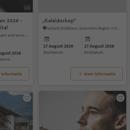
1/2
en 2026 -
„Kaleidoskop“
ital
Toblach/Dobbiaco, Dolomites Region 3 Zinnen
Bolzano/Bozen, Bolzano/Bozen and environs
27 August 2026
27 August 2026
startdatum
einddatum
ugust 2026
ddatum
 informatie
Meer informatie