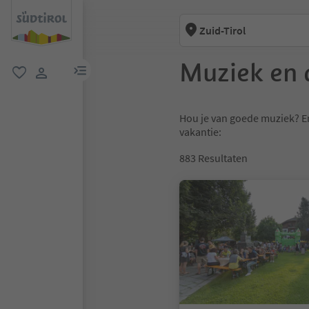
Zuid-Tirol
Muziek en 
menulink
favoriet
gebruikerslink
Hou je van goede muziek? E
vakantie:
883
Resultaten