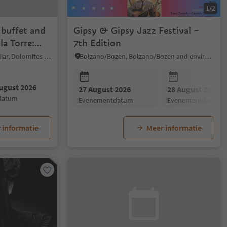
1/2
, buffet and
Gipsy & Gipsy Jazz Festival –
la Torre:
7th Edition
Völs am Schlern/Fiè allo Sciliar, Dolomites Region Seiser Alm
Bolzano/Bozen, Bolzano/Bozen and environs
ugust 2026
27 August 2026
28 August 2026
ddatum
evenementdatum
evenementdatum
 informatie
Meer informatie