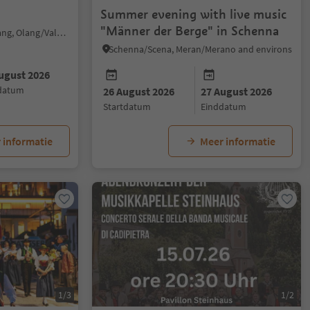
Summer evening with live music
"Männer der Berge" in Schenna
Valdaora di Mezzo/Mitterolang, Olang/Valdaora, Dolomites Region Kronplatz/Plan de Corones
Schenna/Scena, Meran/Merano and environs
ugust 2026
ddatum
26 August 2026
27 August 2026
startdatum
einddatum
 informatie
Meer informatie
1/3
1/2