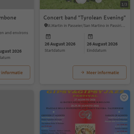
1/3
ombone
Concert band "Tyrolean Evening"
St.Martin in Passeier/San Martino in Passiria, Meran/Merano and environs
en and environs
26 August 2026
26 August 2026
startdatum
einddatum
ugust 2026
ddatum
 informatie
Meer informatie