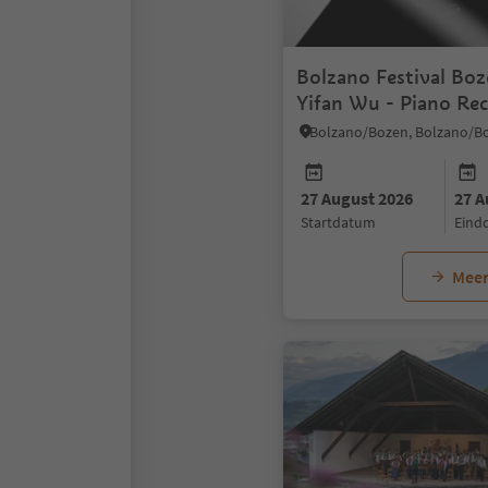
Bolzano Festival Boz
Yifan Wu - Piano Rec
27 August 2026
27 A
startdatum
ein
Meer