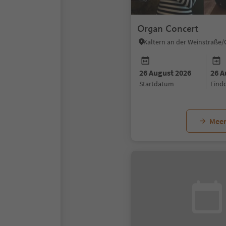
Organ Concert
26 August 2026
26 A
startdatum
ein
Meer