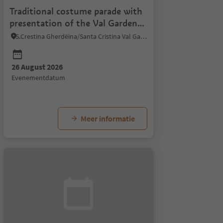
Traditional costume parade with
presentation of the Val Gardena
costumes
S.Crestina Gherdëina/Santa Cristina Val Gardana, Dolomites Region Val Gardena
26 August 2026
evenementdatum
Meer informatie