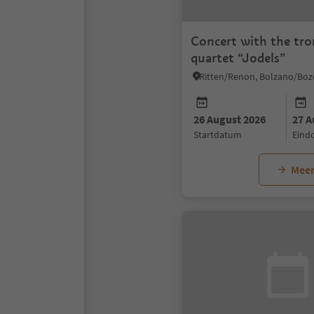
Concert with the tr
quartet “Jodels”
Ritten/Renon, Bolzano/Boz
26 August 2026
27 A
startdatum
ein
Meer