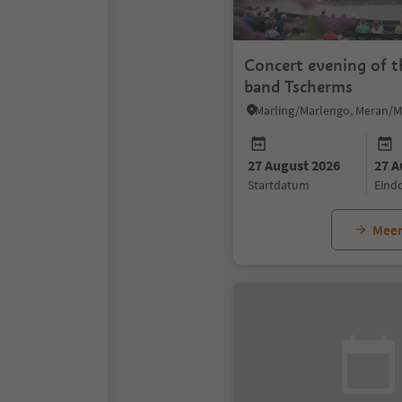
Concert evening of t
band Tscherms
27 August 2026
27 A
startdatum
ein
Meer