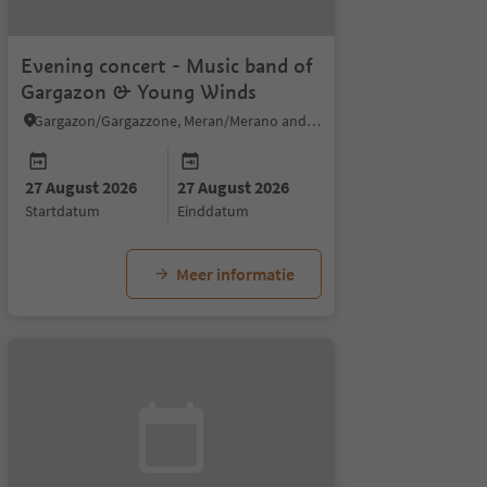
Evening concert - Music band of
Gargazon & Young Winds
Gargazon/Gargazzone, Meran/Merano and environs
27 August 2026
27 August 2026
29 August 2026
30 August 2026
startdatum
einddatum
evenementdatum
evenementdatum
Meer informatie