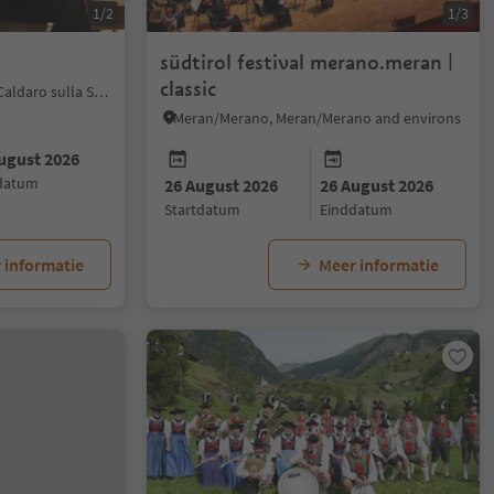
1/2
1/3
südtirol festival merano.meran |
classic
Kaltern an der Weinstraße/Caldaro sulla Strada del Vino, Alto Adige Wine Road
Meran/Merano, Meran/Merano and environs
ugust 2026
ddatum
26 August 2026
26 August 2026
startdatum
einddatum
 informatie
Meer informatie