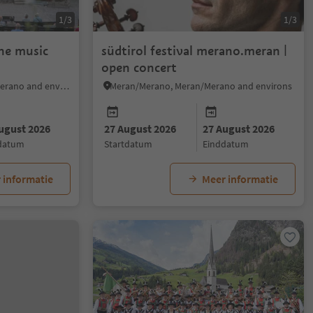
1/3
1/3
he music
südtirol festival merano.meran |
open concert
Marling/Marlengo, Meran/Merano and environs
Meran/Merano, Meran/Merano and environs
ugust 2026
27 August 2026
27 August 2026
ddatum
startdatum
einddatum
 informatie
Meer informatie