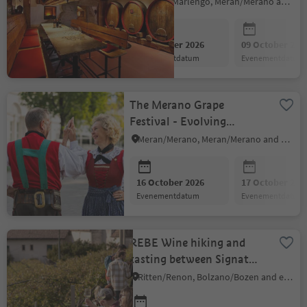
cellar
Marling/Marlengo, Meran/Merano and environs
02 October 2026
09 October 202
evenementdatum
evenementdatum
The Merano Grape
Festival - Evolving
tradition
Meran/Merano, Meran/Merano and environs
16 October 2026
17 October 202
evenementdatum
evenementdatum
REBE Wine hiking and
tasting between Signat
and Rentsch
Ritten/Renon, Bolzano/Bozen and environs