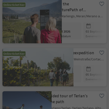
Discover the
Online ticket hier
WineCulturePath of
Marling
Marling/Marlengo, Meran/Merano and environs
26 August 2026
02 September 2
evenementdatum
evenementdatum
Kurtatsch Wineexpedition
Online ticket hier
Kurtatsch an der Weinstraße/Cortaccia sulla Strada del Vino, Alto Adige Wine Road
29 August 2026
05 September 2
evenementdatum
evenementdatum
Guided tour of Terlan's
wine path
Terlano/Terlan, Terlan/Terlano, Alto Adige Wine Road