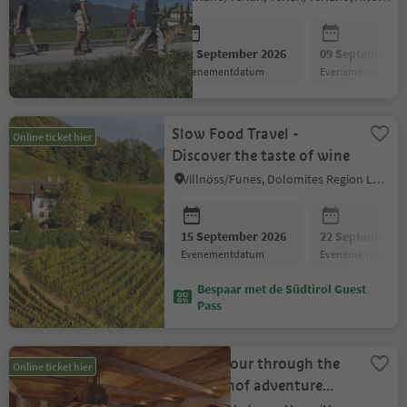
02 September 2026
09 September 2
evenementdatum
evenementdatum
Slow Food Travel -
Online ticket hier
Discover the taste of wine
Villnöss/Funes, Dolomites Region Lüsen Villnöss
15 September 2026
22 September 2
evenementdatum
evenementdatum
Bespaar met de Südtirol Guest
Pass
Guided tour through the
Online ticket hier
Rochelehof adventure