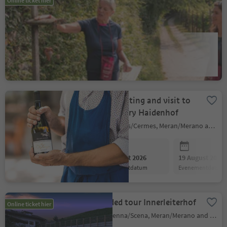
Online ticket hier
Kurtatsch Infomative
Wine Trail
Kurtatsch an der Weinstraße/Cortaccia sulla Strada del Vino, Alto Adige Wine Road
12 August 2026
19 August 2026
evenementdatum
evenementdatum
Wine tasting and visit to
the winery Haidenhof
Tscherms/Cermes, Meran/Merano and environs
12 August 2026
19 August 2026
evenementdatum
evenementdatum
Guided tour Innerleiterhof
Online ticket hier
Schenna/Scena, Meran/Merano and environs