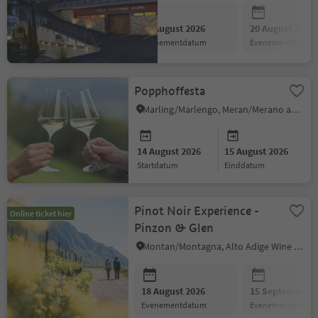
13 August 2026
20 August 2026
evenementdatum
evenementdatum
Popphoffesta
Marling/Marlengo, Meran/Merano and environs
14 August 2026
15 August 2026
startdatum
einddatum
Pinot Noir Experience -
Online ticket hier
Pinzon & Glen
Montan/Montagna, Alto Adige Wine Road
18 August 2026
15 September 2
evenementdatum
evenementdatum