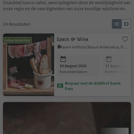
Eisacktal/Isarco vallei, weerspiegelen deze de veelzijdigheid van
onze regio en de vaardigheden van onze kundige wijnboeren.
24
Resultaten
Speck & Wine
Online ticket hier
Rasen-Antholz/Rasun Anterselva, Dolomites Region Kronplatz/Plan de Corones
10 August 2026
17 August 2026
evenementdatum
evenementdatum
Bespaar met de Südtirol Guest
Pass
Pomella Natural Wines &
Herb Farm – See, smell,
taste – with tasting
Kurtatsch an der Weinstraße/Cortaccia sulla Strada del Vino, Alto Adige Wine Road