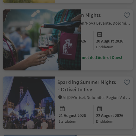
King Laurin Nights
Welschnofen/Nova Levante, Dolomites Region Eggental
19 August 2026
20 August 2026
startdatum
einddatum
Bespaar met de Südtirol Guest
Pass
Sparkling Summer Nights
- Ortisei to live
Urtijëi/Ortisei, Dolomites Region Val Gardena
21 August 2026
22 August 2026
startdatum
einddatum