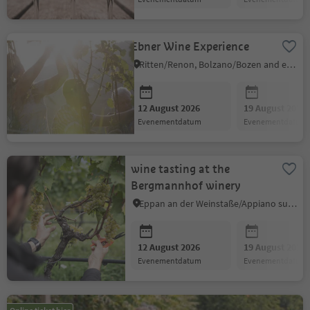
Ebner Wine Experience
Ritten/Renon, Bolzano/Bozen and environs
12 August 2026
19 August 2026
evenementdatum
evenementdatum
wine tasting at the
Bergmannhof winery
Eppan an der Weinstaße/Appiano sulla Strada del Vino, Alto Adige Wine Road
12 August 2026
19 August 2026
evenementdatum
evenementdatum
Guided tour of the