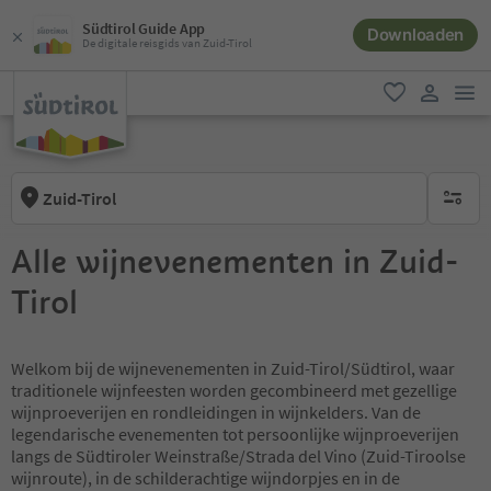
Südtirol Guide App
Downloaden
De digitale reisgids van Zuid-Tirol
men
favoriet
gebruike
Zuid-Tirol
geen act
Alle wijnevenementen in Zuid-
Tirol
Welkom bij de wijnevenementen in Zuid-Tirol/Südtirol, waar
traditionele wijnfeesten worden gecombineerd met gezellige
wijnproeverijen en rondleidingen in wijnkelders. Van de
legendarische evenementen tot persoonlijke wijnproeverijen
langs de Südtiroler Weinstraße/Strada del Vino (Zuid-Tiroolse
wijnroute), in de schilderachtige wijndorpjes en in de