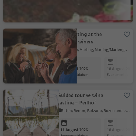
11 August 2026
18 August 2026
evenementdatum
evenementdatum
Wine tasting at the
Popphof winery
Marlengo/Marling, Marling/Marlengo, Meran/Merano and environs
11 August 2026
18 August 2026
evenementdatum
evenementdatum
Guided tour & wine
tasting – Perlhof
Ritten/Renon, Bolzano/Bozen and environs
11 August 2026
18 August 2026
evenementdatum
evenementdatum