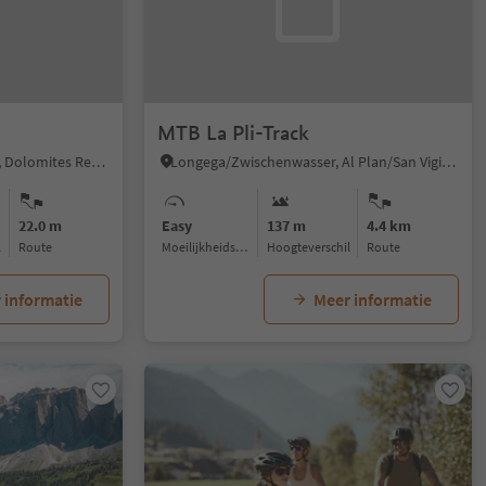
MTB La Pli-Track
Sesto/Sexten, Sexten/Sesto, Dolomites Region 3 Zinnen
Longega/Zwischenwasser, Al Plan/San Vigilio, Dolomites Region Kronplatz/Plan de Corones
22.0 m
Easy
137 m
4.4 km
l
Route
Moeilijkheidsgraad
Hoogteverschil
Route
 informatie
Meer informatie