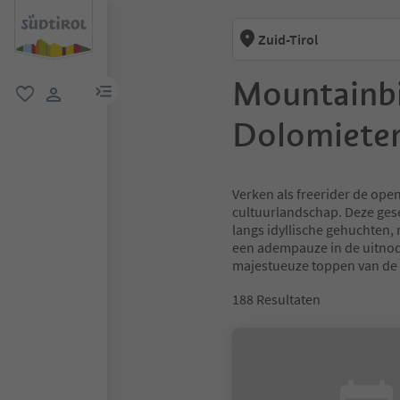
Zuid-Tirol
Mountainbi
menulink
favoriet
gebruikerslink
Dolomiete
Verken als freerider de op
cultuurlandschap. Deze gese
langs idyllische gehuchten
een adempauze in de uitnodi
majestueuze toppen van de
188
Resultaten