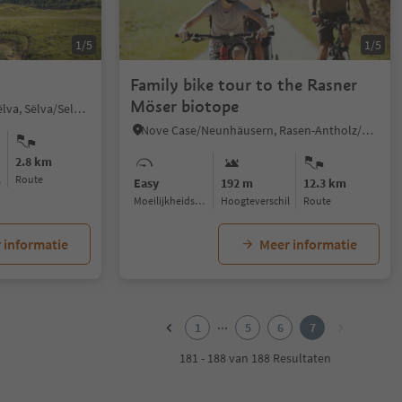
1/5
1/5
Family bike tour to the Rasner
Möser biotope
Selva/Sëlva/Wolkenstein/Sëlva, Sëlva/Selva di Val Gardena, Dolomites Region Val Gardena
Nove Case/Neunhäusern, Rasen-Antholz/Rasun Anterselva, Dolomites Region Kronplatz/Plan de Corones
2.8 km
l
Route
Easy
192 m
12.3 km
Moeilijkheidsgraad
Hoogteverschil
Route
 informatie
Meer informatie
...
1
5
6
7
181 - 188 van 188 Resultaten