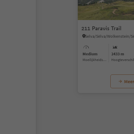
211 Paravis Trail
Medium
2433 m
Moeilijkheidsgraad
Hoogteverschi
Meer
1
2
3
4
5
6