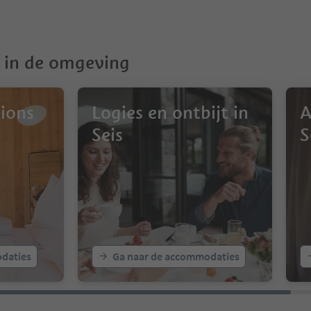
in de omgeving
ions
Logies en ontbijt in
A
Seis
S
daties
Ga naar de accommodaties