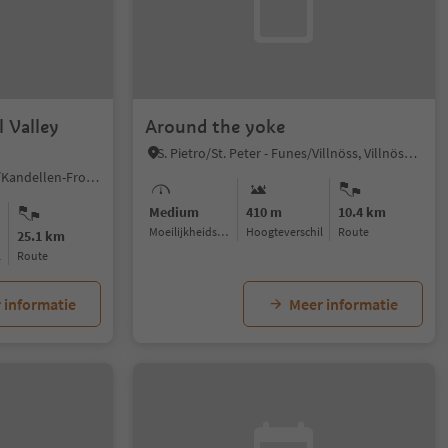
l Valley
Around the yoke
S. Pietro/St. Peter - Funes/Villnöss, Villnöss/Funes, Dolomites Region Lüsen Villnöss
Gandelle-Franadega-Fienili/Kandellen-Frondeigen-Stadlern, Toblach/Dobbiaco, Dolomites Region 3 Zinnen
Medium
410 m
10.4 km
Moeilijkheidsgraad
Hoogteverschil
Route
25.1 km
l
Route
 informatie
Meer informatie