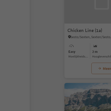
Chicken Line (1a)
Easy
2 m
Moeilijkheidsgraad
Hoogteverschi
Meer