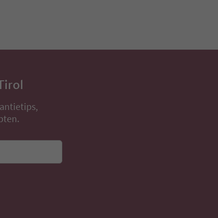
Tirol
antietips,
pten.