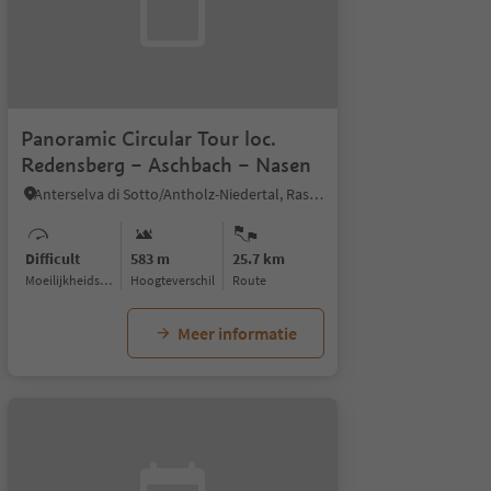
Panoramic Circular Tour loc.
Redensberg – Aschbach – Nasen
Anterselva di Sotto/Antholz-Niedertal, Rasen-Antholz/Rasun Anterselva, Dolomites Region Kronplatz/Plan de Corones
Difficult
583 m
25.7 km
Moeilijkheidsgraad
Hoogteverschil
Route
Meer informatie