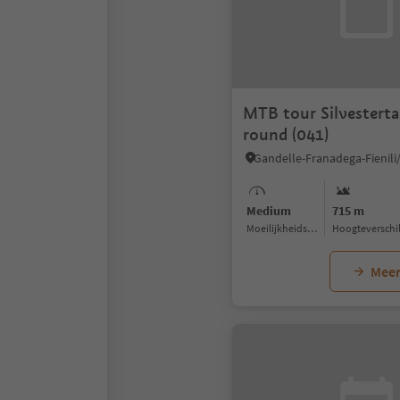
MTB tour Silvesterta
round (041)
Medium
715 m
Moeilijkheidsgraad
Hoogteverschi
Meer