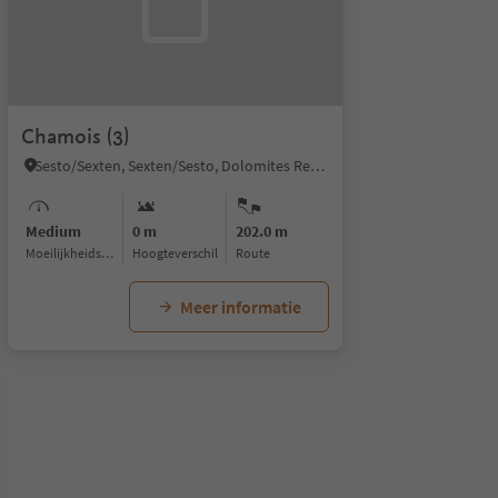
Chamois (3)
Sesto/Sexten, Sexten/Sesto, Dolomites Region 3 Zinnen
Medium
0 m
202.0 m
Moeilijkheidsgraad
Hoogteverschil
Route
Meer informatie