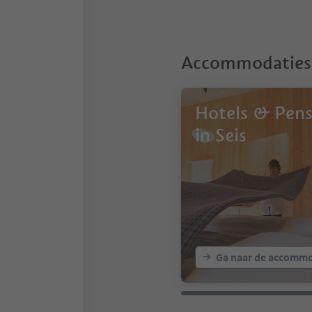
7
Accommodaties 
Hotels & Pens
in Seis
Ga naar de accommo