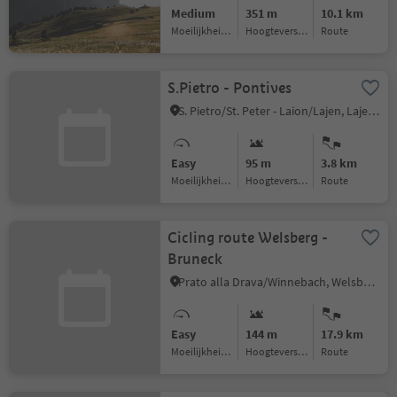
Medium
351 m
10.1 km
Moeilijkheidsgraad
Hoogteverschil
Route
S.Pietro - Pontives
S. Pietro/St. Peter - Laion/Lajen, Lajen/Laion
Easy
95 m
3.8 km
Moeilijkheidsgraad
Hoogteverschil
Route
Cicling route Welsberg -
Bruneck
Prato alla Drava/Winnebach, Welsberg-Taisten/Monguelfo-Tesido
Easy
144 m
17.9 km
Moeilijkheidsgraad
Hoogteverschil
Route