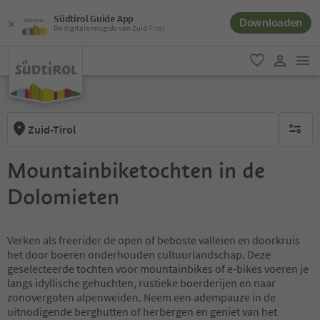
Südtirol Guide App
Downloaden
De digitale reisgids van Zuid-Tirol
men
favoriet
gebruike
Zuid-Tirol
geen act
Mountainbiketochten in de
Dolomieten
Verken als freerider de open of beboste valleien en doorkruis
het door boeren onderhouden cultuurlandschap. Deze
geselecteerde tochten voor mountainbikes of e-bikes voeren je
langs idyllische gehuchten, rustieke boerderijen en naar
zonovergoten alpenweiden. Neem een adempauze in de
uitnodigende berghutten of herbergen en geniet van het