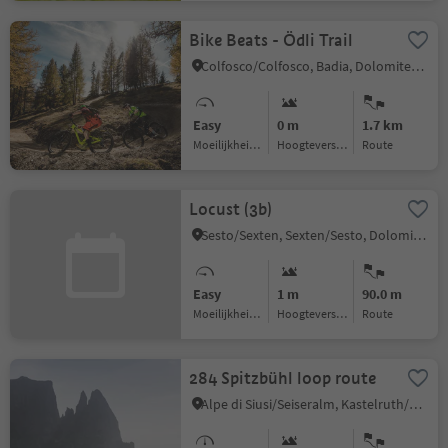
Bike Beats - Ödli Trail
Colfosco/Colfosco, Badia, Dolomites Region Alta Badia
Easy
0 m
1.7 km
Moeilijkheidsgraad
Hoogteverschil
Route
Locust (3b)
Sesto/Sexten, Sexten/Sesto, Dolomites Region 3 Zinnen
Easy
1 m
90.0 m
Moeilijkheidsgraad
Hoogteverschil
Route
284 Spitzbühl loop route
Alpe di Siusi/Seiseralm, Kastelruth/Castelrotto, Dolomites Region Seiser Alm