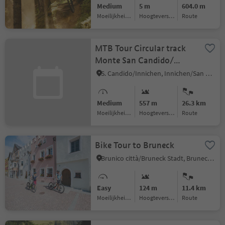
Medium
5 m
604.0 m
Moeilijkheidsgraad
Hoogteverschil
Route
MTB Tour Circular track
Monte San Candido/
Innichberg
S. Candido/Innichen, Innichen/San Candido, Dolomites Region 3 Zinnen
Medium
557 m
26.3 km
Moeilijkheidsgraad
Hoogteverschil
Route
Bike Tour to Bruneck
Brunico città/Bruneck Stadt, Bruneck/Brunico, Dolomites Region Kronplatz/Plan de Corones
Easy
124 m
11.4 km
Moeilijkheidsgraad
Hoogteverschil
Route