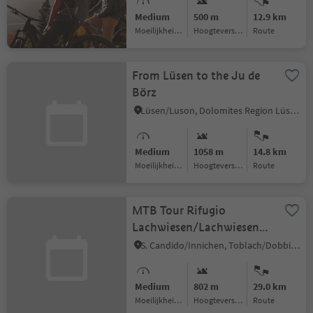
Medium
500 m
12.9 km
Moeilijkheidsgraad
Hoogteverschil
Route
From Lüsen to the Ju de
Börz
Lüsen/Luson, Dolomites Region Lüsen Villnöss
Medium
1058 m
14.8 km
Moeilijkheidsgraad
Hoogteverschil
Route
MTB Tour Rifugio
Lachwiesen/Lachwiesenhütte
- Monte Versciaco/
S. Candido/Innichen, Toblach/Dobbiaco, Dolomites Region 3 Zinnen
Vierschachberg
Medium
802 m
29.0 km
Moeilijkheidsgraad
Hoogteverschil
Route