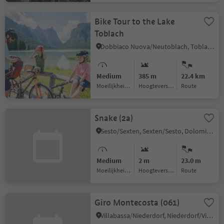
Bike Tour to the Lake
Toblach
Dobbiaco Nuova/Neutoblach, Toblach/Dobbiaco, Dolomites Region 3 Zinnen
Medium
385 m
22.4 km
Moeilijkheidsgraad
Hoogteverschil
Route
Snake (2a)
Sesto/Sexten, Sexten/Sesto, Dolomites Region 3 Zinnen
Medium
2 m
23.0 m
Moeilijkheidsgraad
Hoogteverschil
Route
Giro Montecosta (061)
Villabassa/Niederdorf, Niederdorf/Villabassa, Dolomites Region 3 Zinnen