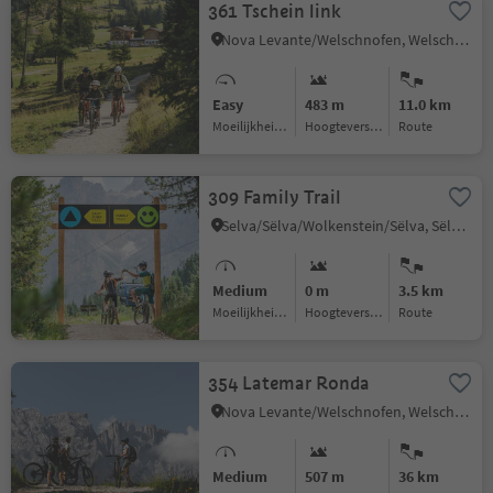
361 Tschein link
Nova Levante/Welschnofen, Welschnofen/Nova Levante, Dolomites Region Eggental
Easy
483 m
11.0 km
Moeilijkheidsgraad
Hoogteverschil
Route
309 Family Trail
Selva/Sëlva/Wolkenstein/Sëlva, Sëlva/Selva di Val Gardena, Dolomites Region Val Gardena
Medium
0 m
3.5 km
Moeilijkheidsgraad
Hoogteverschil
Route
354 Latemar Ronda
Nova Levante/Welschnofen, Welschnofen/Nova Levante, Dolomites Region Eggental
Medium
507 m
36 km