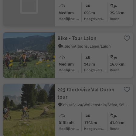
Medium
656 m
25.5 km
Moeilijkheidsgraad
Hoogteverschil
Route
Bike - Tour Laion
Albion/Albions, Lajen/Laion
Medium
943 m
16.0 km
Moeilijkheidsgraad
Hoogteverschil
Route
223 Clockwise Val Duron
tour
Selva/Sëlva/Wolkenstein/Sëlva, Sëlva/Selva di Val Gardena, Dolomites Region Val Gardena
Difficult
1764 m
41.0 km
Moeilijkheidsgraad
Hoogteverschil
Route