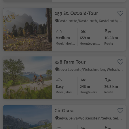
259 St. Oswald-Tour
Castelrotto/Kastelruth, Kastelruth/Castelrotto, Dolomites Region Seiser Alm
Medium
659 m
16.5 km
Moeilijkheidsgraad
Hoogteverschil
Route
358 Farm Tour
Nova Levante/Welschnofen, Welschnofen/Nova Levante, Dolomites Region Eggental
Easy
246 m
26.3 km
Moeilijkheidsgraad
Hoogteverschil
Route
Cir Giara
Selva/Sëlva/Wolkenstein/Sëlva, Sëlva/Selva di Val Gardena, Dolomites Region Val Gardena