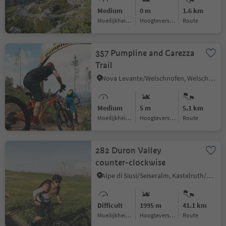
Medium
0 m
1.6 km
Moeilijkheidsgraad
Hoogteverschil
Route
357 Pumpline and Carezza
Trail
Nova Levante/Welschnofen, Welschnofen/Nova Levante, Dolomites Region Eggental
Medium
5 m
5.1 km
Moeilijkheidsgraad
Hoogteverschil
Route
282 Duron Valley
counter-clockwise
Alpe di Siusi/Seiseralm, Kastelruth/Castelrotto, Dolomites Region Seiser Alm
Difficult
1995 m
41.1 km
Moeilijkheidsgraad
Hoogteverschil
Route