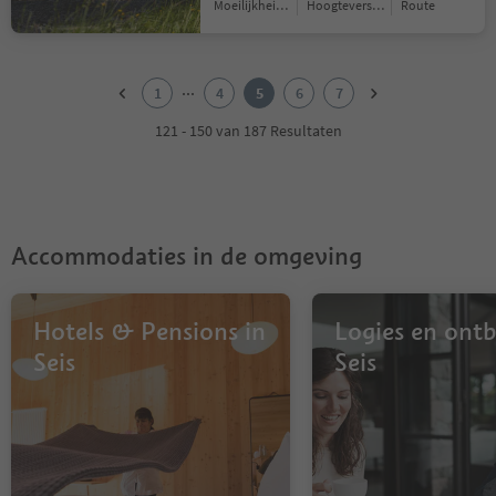
Moeilijkheidsgraad
Hoogteverschil
Route
1
2
...
1
4
5
6
7
3
4
121 - 150 van 187 Resultaten
5
6
7
Accommodaties in de omgeving
Hotels & Pensions in
Logies en ontbi
Seis
Seis