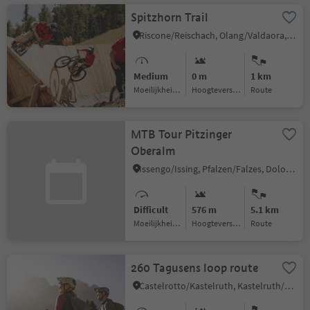
Spitzhorn Trail
Riscone/Reischach, Olang/Valdaora, Dolomites Region Kronplatz/Plan de Corones
Medium
0 m
1 km
Moeilijkheidsgraad
Hoogteverschil
Route
MTB Tour Pitzinger
Oberalm
Issengo/Issing, Pfalzen/Falzes, Dolomites Region Kronplatz/Plan de Corones
Difficult
576 m
5.1 km
Moeilijkheidsgraad
Hoogteverschil
Route
260 Tagusens loop route
Castelrotto/Kastelruth, Kastelruth/Castelrotto, Dolomites Region Seiser Alm