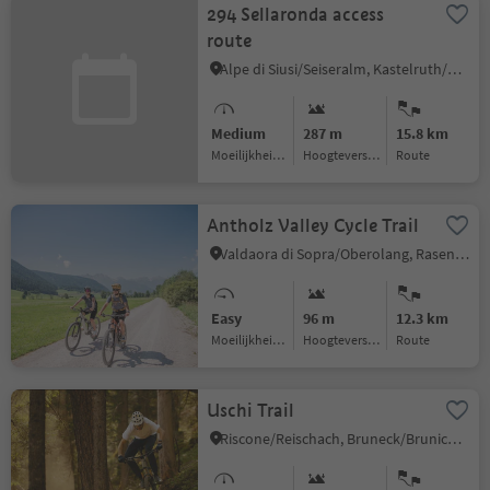
294 Sellaronda access
route
Alpe di Siusi/Seiseralm, Kastelruth/Castelrotto, Dolomites Region Seiser Alm
Medium
287 m
15.8 km
Moeilijkheidsgraad
Hoogteverschil
Route
Antholz Valley Cycle Trail
Valdaora di Sopra/Oberolang, Rasen-Antholz/Rasun Anterselva, Dolomites Region Kronplatz/Plan de Corones
Easy
96 m
12.3 km
Moeilijkheidsgraad
Hoogteverschil
Route
Uschi Trail
Riscone/Reischach, Bruneck/Brunico, Dolomites Region Kronplatz/Plan de Corones