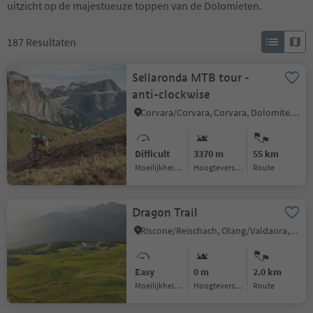
uitzicht op de majestueuze toppen van de Dolomieten.
187
Resultaten
Sellaronda MTB tour -
anti-clockwise
Corvara/Corvara, Corvara, Dolomites Region Alta Badia
Difficult
3370 m
55 km
Moeilijkheidsgraad
Hoogteverschil
Route
Dragon Trail
Riscone/Reischach, Olang/Valdaora, Dolomites Region Kronplatz/Plan de Corones
Easy
0 m
2.0 km
Moeilijkheidsgraad
Hoogteverschil
Route