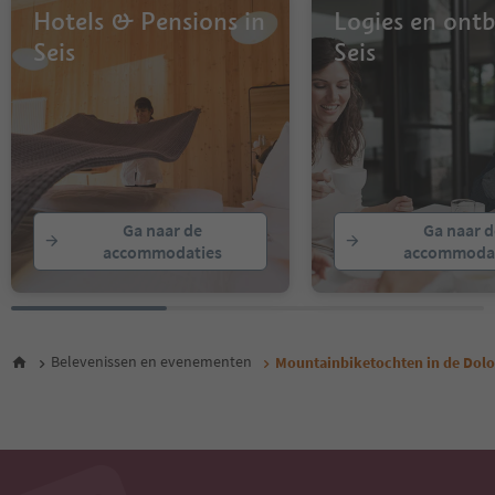
Hotels & Pensions in
Logies en ontbi
Seis
Seis
Ga naar de
Ga naar d
accommodaties
accommodat
Belevenissen en evenementen
Mountainbiketochten in de Dol