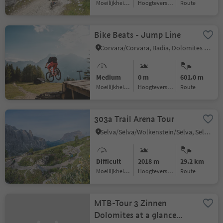
Moeilijkheidsgraad
Hoogteverschil
Route
Bike Beats - Jump Line
Corvara/Corvara, Badia, Dolomites Region Alta Badia
Medium
0 m
601.0 m
Moeilijkheidsgraad
Hoogteverschil
Route
303a Trail Arena Tour
Selva/Sëlva/Wolkenstein/Sëlva, Sëlva/Selva di Val Gardena, Dolomites Region Val Gardena
Difficult
2018 m
29.2 km
Moeilijkheidsgraad
Hoogteverschil
Route
MTB-Tour 3 Zinnen
Dolomites at a glance