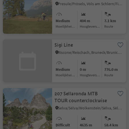
Presule/Prösels, Völs am Schlern/Fiè allo Sciliar, Dolomites Region Seiser Alm
Medium
404 m
7.1 km
Moeilijkheidsgraad
Hoogteverschil
Route
Sigi Line
Riscone/Reischach, Bruneck/Brunico, Dolomites Region Kronplatz/Plan de Corones
Medium
0 m
776.0 m
Moeilijkheidsgraad
Hoogteverschil
Route
207 Sellaronda MTB
TOUR counterclockwise
Selva/Sëlva/Wolkenstein/Sëlva, Sëlva/Selva di Val Gardena, Dolomites Region Val Gardena
Difficult
4635 m
58.4 km