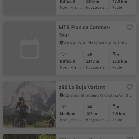
Difficult
1309 m
47.9 km
Moeilijkheidsgraad
Hoogteverschil
Route
MTB Plan de Corones-
Tour
San Vigilio, Al Plan/San Vigilio, Dolomites Region Kronplatz/Plan de Corones
Difficult
1143 m
25.5 km
Moeilijkheidsgraad
Hoogteverschil
Route
286 La Buja Variant
S.Cristina Gherdëina/S.Cristina Val Gardena/S.Cristina Gherdëina/St.Christina in Gröden, Kastelruth/Castelrotto, Dolomites Region Seiser Alm
Medium
108 m
5.9 km
Moeilijkheidsgraad
Hoogteverschil
Route