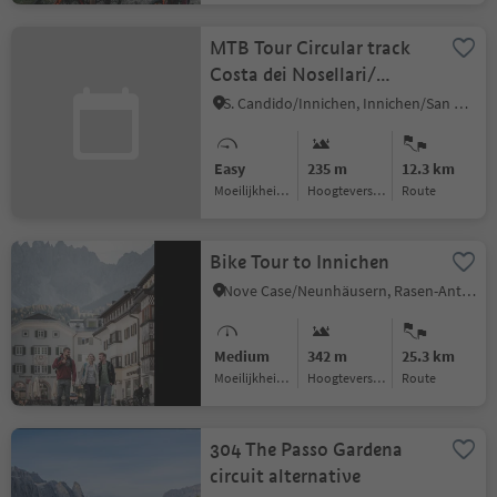
MTB Tour Circular track
Costa dei Nosellari/
Haselsberg
S. Candido/Innichen, Innichen/San Candido, Dolomites Region 3 Zinnen
Easy
235 m
12.3 km
Moeilijkheidsgraad
Hoogteverschil
Route
Bike Tour to Innichen
Nove Case/Neunhäusern, Rasen-Antholz/Rasun Anterselva, Dolomites Region Kronplatz/Plan de Corones
Medium
342 m
25.3 km
Moeilijkheidsgraad
Hoogteverschil
Route
304 The Passo Gardena
circuit alternative