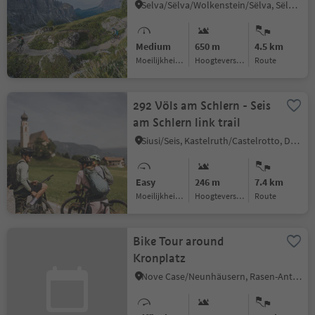
Selva/Sëlva/Wolkenstein/Sëlva, Sëlva/Selva di Val Gardena, Dolomites Region Val Gardena
Medium
650 m
4.5 km
Moeilijkheidsgraad
Hoogteverschil
Route
292 Völs am Schlern - Seis
am Schlern link trail
Siusi/Seis, Kastelruth/Castelrotto, Dolomites Region Seiser Alm
Easy
246 m
7.4 km
Moeilijkheidsgraad
Hoogteverschil
Route
Bike Tour around
Kronplatz
Nove Case/Neunhäusern, Rasen-Antholz/Rasun Anterselva, Dolomites Region Kronplatz/Plan de Corones