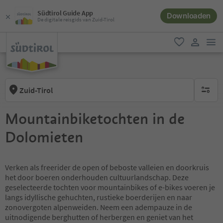
Südtirol Guide App
Downloaden
De digitale reisgids van Zuid-Tirol
men
favoriet
gebruike
Zuid-Tirol
geen act
Mountainbiketochten in de
Dolomieten
Verken als freerider de open of beboste valleien en doorkruis
het door boeren onderhouden cultuurlandschap. Deze
geselecteerde tochten voor mountainbikes of e-bikes voeren je
langs idyllische gehuchten, rustieke boerderijen en naar
zonovergoten alpenweiden. Neem een adempauze in de
uitnodigende berghutten of herbergen en geniet van het