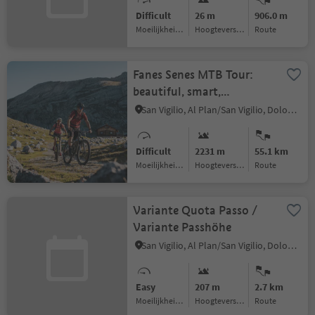
Difficult
26 m
906.0 m
Moeilijkheidsgraad
Hoogteverschil
Route
Fanes Senes MTB Tour:
beautiful, smart,
invincible
San Vigilio, Al Plan/San Vigilio, Dolomites Region Kronplatz/Plan de Corones
Difficult
2231 m
55.1 km
Moeilijkheidsgraad
Hoogteverschil
Route
Variante Quota Passo /
Variante Passhöhe
San Vigilio, Al Plan/San Vigilio, Dolomites Region Kronplatz/Plan de Corones
Easy
207 m
2.7 km
Moeilijkheidsgraad
Hoogteverschil
Route