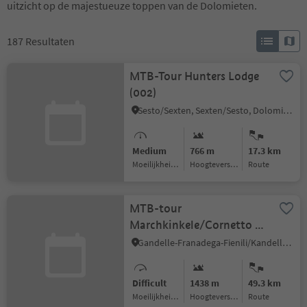
uitzicht op de majestueuze toppen van de Dolomieten.
187
Resultaten
MTB-Tour Hunters Lodge
(002)
Sesto/Sexten, Sexten/Sesto, Dolomites Region 3 Zinnen
Medium
766 m
17.3 km
Moeilijkheidsgraad
Hoogteverschil
Route
MTB-tour
Marchkinkele/Cornetto di
Confine round (042)
Gandelle-Franadega-Fienili/Kandellen-Frondeigen-Stadlern, Toblach/Dobbiaco, Dolomites Region 3 Zinnen
Difficult
1438 m
49.3 km
Moeilijkheidsgraad
Hoogteverschil
Route