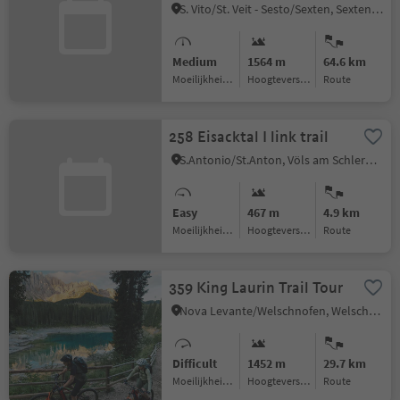
(013)
S. Vito/St. Veit - Sesto/Sexten, Sexten/Sesto, Dolomites Region 3 Zinnen
Medium
1564 m
64.6 km
Moeilijkheidsgraad
Hoogteverschil
Route
258 Eisacktal I link trail
S.Antonio/St.Anton, Völs am Schlern/Fiè allo Sciliar, Dolomites Region Seiser Alm
Easy
467 m
4.9 km
Moeilijkheidsgraad
Hoogteverschil
Route
359 King Laurin Trail Tour
Nova Levante/Welschnofen, Welschnofen/Nova Levante, Dolomites Region Eggental
Difficult
1452 m
29.7 km
Moeilijkheidsgraad
Hoogteverschil
Route