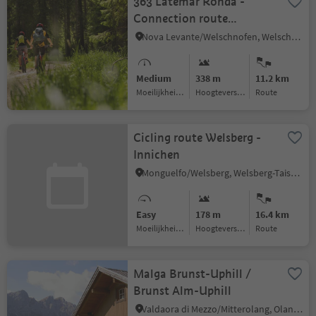
363 Latemar Ronda -
Connection route
Ega/Eggen
Nova Levante/Welschnofen, Welschnofen/Nova Levante, Dolomites Region Eggental
Medium
338 m
11.2 km
Moeilijkheidsgraad
Hoogteverschil
Route
Cicling route Welsberg -
Innichen
Monguelfo/Welsberg, Welsberg-Taisten/Monguelfo-Tesido
Easy
178 m
16.4 km
Moeilijkheidsgraad
Hoogteverschil
Route
Malga Brunst-Uphill /
Brunst Alm-Uphill
Valdaora di Mezzo/Mitterolang, Olang/Valdaora, Dolomites Region Kronplatz/Plan de Corones