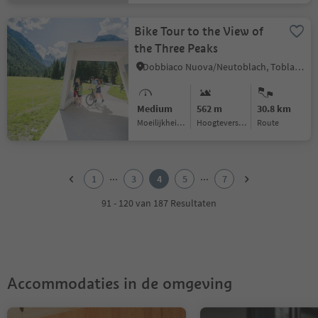
Bike Tour to the View of
the Three Peaks
Dobbiaco Nuova/Neutoblach, Toblach/Dobbiaco, Dolomites Region 3 Zinnen
Medium
562 m
30.8 km
Moeilijkheidsgraad
Hoogteverschil
Route
1
2
...
...
1
3
4
5
7
3
4
91 - 120 van 187 Resultaten
5
6
7
Accommodaties in de omgeving