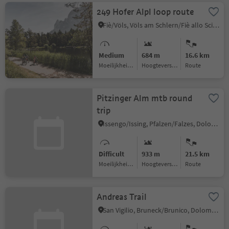
249 Hofer Alpl loop route
Fiè/Völs, Völs am Schlern/Fiè allo Sciliar, Dolomites Region Seiser Alm
Medium
684 m
16.6 km
Moeilijkheidsgraad
Hoogteverschil
Route
Pitzinger Alm mtb round
trip
Issengo/Issing, Pfalzen/Falzes, Dolomites Region Kronplatz/Plan de Corones
Difficult
933 m
21.5 km
Moeilijkheidsgraad
Hoogteverschil
Route
Andreas Trail
San Vigilio, Bruneck/Brunico, Dolomites Region Kronplatz/Plan de Corones