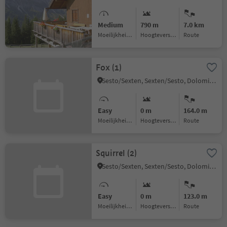
Medium
790 m
7.0 km
Moeilijkheidsgraad
Hoogteverschil
Route
Fox (1)
Sesto/Sexten, Sexten/Sesto, Dolomites Region 3 Zinnen
Easy
0 m
164.0 m
Moeilijkheidsgraad
Hoogteverschil
Route
Squirrel (2)
Sesto/Sexten, Sexten/Sesto, Dolomites Region 3 Zinnen
Easy
0 m
123.0 m
Moeilijkheidsgraad
Hoogteverschil
Route