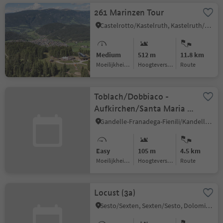
261 Marinzen Tour
Castelrotto/Kastelruth, Kastelruth/Castelrotto, Dolomites Region Seiser Alm
Medium
512 m
11.8 km
Moeilijkheidsgraad
Hoogteverschil
Route
Toblach/Dobbiaco -
Aufkirchen/Santa Maria -
Neunhäusern/Nove Case
Gandelle-Franadega-Fienili/Kandellen-Frondeigen-Stadlern, Toblach/Dobbiaco, Dolomites Region 3 Zinnen
(043)
Easy
105 m
4.5 km
Moeilijkheidsgraad
Hoogteverschil
Route
Locust (3a)
Sesto/Sexten, Sexten/Sesto, Dolomites Region 3 Zinnen