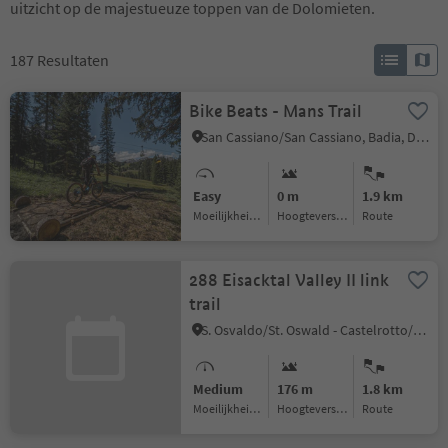
uitzicht op de majestueuze toppen van de Dolomieten.
187
Resultaten
Bike Beats - Mans Trail
San Cassiano/San Cassiano, Badia, Dolomites Region Alta Badia
Easy
0 m
1.9 km
Moeilijkheidsgraad
Hoogteverschil
Route
288 Eisacktal Valley II link
trail
S. Osvaldo/St. Oswald - Castelrotto/Kastelruth, Kastelruth/Castelrotto, Dolomites Region Seiser Alm
Medium
176 m
1.8 km
Moeilijkheidsgraad
Hoogteverschil
Route