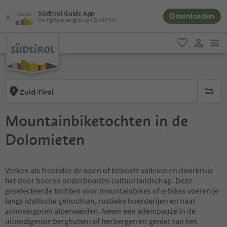
Südtirol Guide App
Downloaden
De digitale reisgids van Zuid-Tirol
men
favoriet
gebruike
Zuid-Tirol
geen act
Mountainbiketochten in de
Dolomieten
Verken als freerider de open of beboste valleien en doorkruis
het door boeren onderhouden cultuurlandschap. Deze
geselecteerde tochten voor mountainbikes of e-bikes voeren je
langs idyllische gehuchten, rustieke boerderijen en naar
zonovergoten alpenweiden. Neem een adempauze in de
uitnodigende berghutten of herbergen en geniet van het