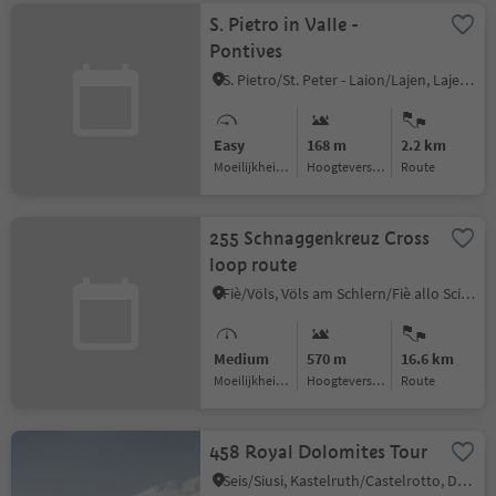
S. Pietro in Valle -
Pontives
S. Pietro/St. Peter - Laion/Lajen, Lajen/Laion
Easy
168 m
2.2 km
Moeilijkheidsgraad
Hoogteverschil
Route
255 Schnaggenkreuz Cross
loop route
Fiè/Völs, Völs am Schlern/Fiè allo Sciliar, Dolomites Region Seiser Alm
Medium
570 m
16.6 km
Moeilijkheidsgraad
Hoogteverschil
Route
458 Royal Dolomites Tour
Seis/Siusi, Kastelruth/Castelrotto, Dolomites Region Seiser Alm