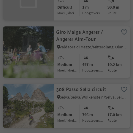
Difficult
1 m
90.0 m
Moeilijkheidsgraad
Hoogteverschil
Route
Giro Malga Angerer /
Angerer Alm-Tour
Valdaora di Mezzo/Mitterolang, Olang/Valdaora, Dolomites Region Kronplatz/Plan de Corones
Medium
497 m
10.2 km
Moeilijkheidsgraad
Hoogteverschil
Route
308 Passo Sella circuit
Selva/Sëlva/Wolkenstein/Sëlva, Sëlva/Selva di Val Gardena, Dolomites Region Val Gardena
Medium
796 m
17.0 km
Moeilijkheidsgraad
Hoogteverschil
Route