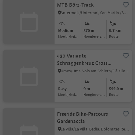
MTB Börz-Track
Antermoia/Untermoj, San Martin /San Martino, Dolomites Region Kronplatz/Plan de Corones
Medium
570 m
5.7 km
Moeilijkheidsgraad
Hoogteverschil
Route
430 Variante
Schnaggenkreuz Cross
loop route II
Umes/Ums, Völs am Schlern/Fiè allo Sciliar, Dolomites Region Seiser Alm
Easy
0 m
599.0 m
Moeilijkheidsgraad
Hoogteverschil
Route
Freeride Bike-Parcours
Gardenaccia
La Villa/La Villa, Badia, Dolomites Region Alta Badia