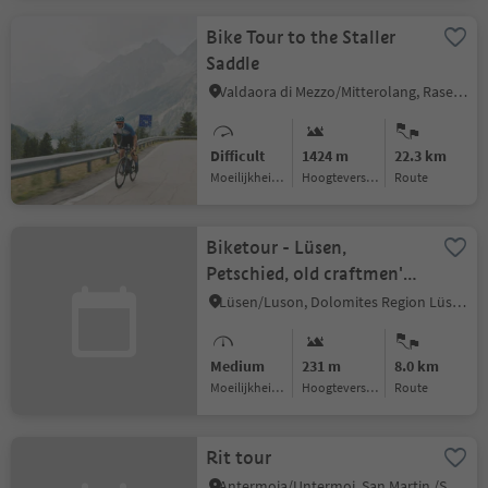
Bike Tour to the Staller
Saddle
Valdaora di Mezzo/Mitterolang, Rasen-Antholz/Rasun Anterselva, Dolomites Region Kronplatz/Plan de Corones
Difficult
1424 m
22.3 km
Moeilijkheidsgraad
Hoogteverschil
Route
Biketour - Lüsen,
Petschied, old craftmen's
zone, swimming pond
Lüsen/Luson, Dolomites Region Lüsen Villnöss
Medium
231 m
8.0 km
Moeilijkheidsgraad
Hoogteverschil
Route
Rit tour
Antermoia/Untermoj, San Martin /San Martino, Dolomites Region Kronplatz/Plan de Corones