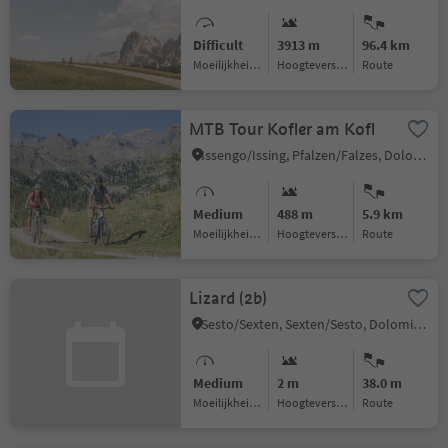
Difficult
3913 m
96.4 km
Moeilijkheidsgraad
Hoogteverschil
Route
MTB Tour Kofler am Kofl
Issengo/Issing, Pfalzen/Falzes, Dolomites Region Kronplatz/Plan de Corones
Medium
488 m
5.9 km
Moeilijkheidsgraad
Hoogteverschil
Route
Lizard (2b)
Sesto/Sexten, Sexten/Sesto, Dolomites Region 3 Zinnen
Medium
2 m
38.0 m
Moeilijkheidsgraad
Hoogteverschil
Route