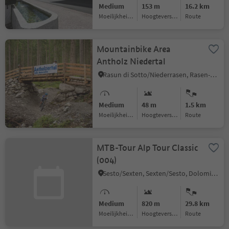
Medium
153 m
16.2 km
Moeilijkheidsgraad
Hoogteverschil
Route
Mountainbike Area
Antholz Niedertal
Rasun di Sotto/Niederrasen, Rasen-Antholz/Rasun Anterselva, Dolomites Region Kronplatz/Plan de Corones
Medium
48 m
1.5 km
Moeilijkheidsgraad
Hoogteverschil
Route
MTB-Tour Alp Tour Classic
(004)
Sesto/Sexten, Sexten/Sesto, Dolomites Region 3 Zinnen
Medium
820 m
29.8 km
Moeilijkheidsgraad
Hoogteverschil
Route