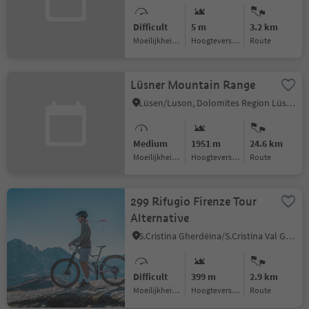
Difficult
5 m
3.2 km
Moeilijkheidsgraad
Hoogteverschil
Route
Lüsner Mountain Range
Lüsen/Luson, Dolomites Region Lüsen Villnöss
Medium
1951 m
24.6 km
Moeilijkheidsgraad
Hoogteverschil
Route
299 Rifugio Firenze Tour
Alternative
S.Cristina Gherdëina/S.Cristina Val Gardena/S.Cristina Gherdëina/St.Christina in Gröden, S.Crestina Gherdëina/Santa Cristina Val Gardana, Dolomites Region Val Gardena
Difficult
399 m
2.9 km
Moeilijkheidsgraad
Hoogteverschil
Route