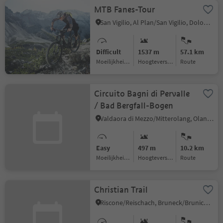
MTB Fanes-Tour
San Vigilio, Al Plan/San Vigilio, Dolomites Region Kronplatz/Plan de Corones
Difficult
1537 m
57.1 km
Moeilijkheidsgraad
Hoogteverschil
Route
Circuito Bagni di Pervalle
/ Bad Bergfall-Bogen
Valdaora di Mezzo/Mitterolang, Olang/Valdaora, Dolomites Region Kronplatz/Plan de Corones
Easy
497 m
10.2 km
Moeilijkheidsgraad
Hoogteverschil
Route
Christian Trail
Riscone/Reischach, Bruneck/Brunico, Dolomites Region Kronplatz/Plan de Corones