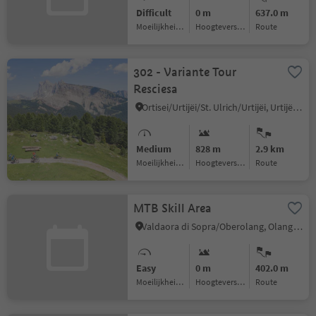
Difficult
0 m
637.0 m
Moeilijkheidsgraad
Hoogteverschil
Route
302 - Variante Tour
Resciesa
Ortisei/Urtijëi/St. Ulrich/Urtijëi, Urtijëi/Ortisei, Dolomites Region Val Gardena
Medium
828 m
2.9 km
Moeilijkheidsgraad
Hoogteverschil
Route
MTB Skill Area
Valdaora di Sopra/Oberolang, Olang/Valdaora, Dolomites Region Kronplatz/Plan de Corones
Easy
0 m
402.0 m
Moeilijkheidsgraad
Hoogteverschil
Route