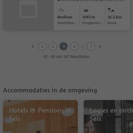
Medium
1043 m
26.2 km
Moeilijkheidsgraad
Hoogteverschil
Route
1
2
...
1
2
3
4
7
3
4
61 - 90 van 187 Resultaten
5
6
7
Accommodaties in de omgeving
Hotels & Pensions in
Logies en ontbi
Seis
Seis