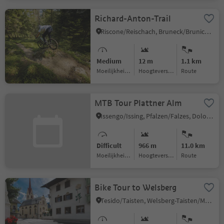
Richard-Anton-Trail
Riscone/Reischach, Bruneck/Brunico, Dolomites Region Kronplatz/Plan de Corones
Medium
12 m
1.1 km
Moeilijkheidsgraad
Hoogteverschil
Route
MTB Tour Plattner Alm
Issengo/Issing, Pfalzen/Falzes, Dolomites Region Kronplatz/Plan de Corones
Difficult
966 m
11.0 km
Moeilijkheidsgraad
Hoogteverschil
Route
Bike Tour to Welsberg
Tesido/Taisten, Welsberg-Taisten/Monguelfo-Tesido