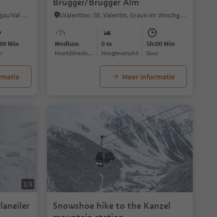
Brugger/Brugger Alm
Trafoi/Trafoi, Stilfs/Stelvio, Vinschgau/Val Venosta
S.Valentino /St. Valentin, Graun im Vinschgau/Curon Venosta, Vinschgau/Val Venosta
00 Min
Medium
0 m
5h:00 Min
ur
Moeilijkheidsgraad
Hoogteverschil
Duur
rmatie
Meer informatie
1/3
laneiler
Snowshoe hike to the Kanzel