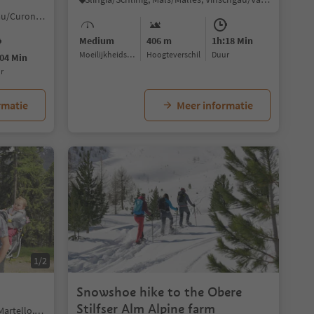
Resia/Reschen, Graun im Vinschgau/Curon Venosta, Vinschgau/Val Venosta
Medium
406 m
1h:18 Min
Moeilijkheidsgraad
Hoogteverschil
Duur
04 Min
ur
rmatie
Meer informatie
1/2
Snowshoe hike to the Obere
Stilfser Alm Alpine farm
Transacqua/Ennewasser, Martell/Martello, Vinschgau/Val Venosta