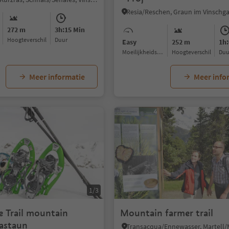
272 m
3h:15 Min
Hoogteverschil
Duur
Easy
252 m
1h:
Moeilijkheidsgraad
Hoogteverschil
Du
Meer informatie
Meer info
1/3
 Trail mountain
Mountain farmer trail
astaun