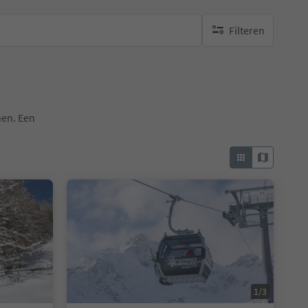
Filteren
geen actieve filters
nen. Een
1/3