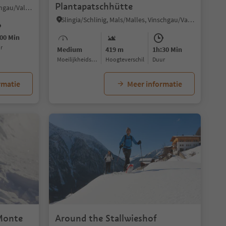
Plantapatschhütte
Sulden/Solda, Stilfs/Stelvio, Vinschgau/Val Venosta
Slingia/Schlinig, Mals/Malles, Vinschgau/Val Venosta
00 Min
ur
Medium
419 m
1h:30 Min
Moeilijkheidsgraad
Hoogteverschil
Duur
rmatie
Meer informatie
Monte
Around the Stallwieshof