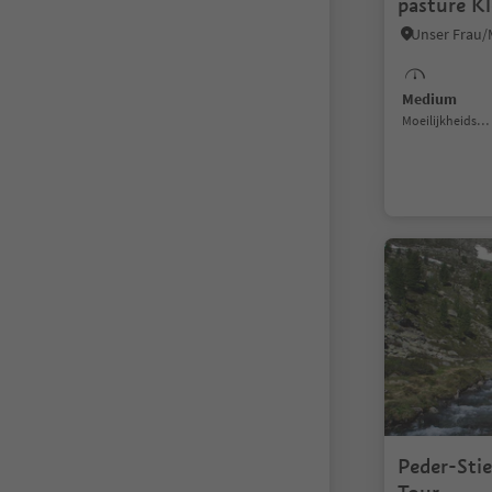
pasture K
Medium
Moeilijkheidsgraad
Peder-Sti