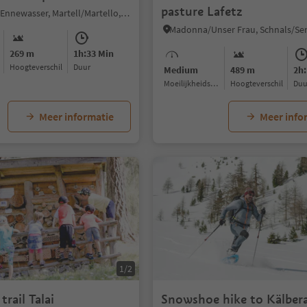
pasture Lafetz
Transacqua/Ennewasser, Martell/Martello, Vinschgau/Val Venosta
269 m
1h:33 Min
Hoogteverschil
Duur
Medium
489 m
2h:
Moeilijkheidsgraad
Hoogteverschil
Du
Meer informatie
Meer info
1/2
trail Talai
Snowshoe hike to Kälber