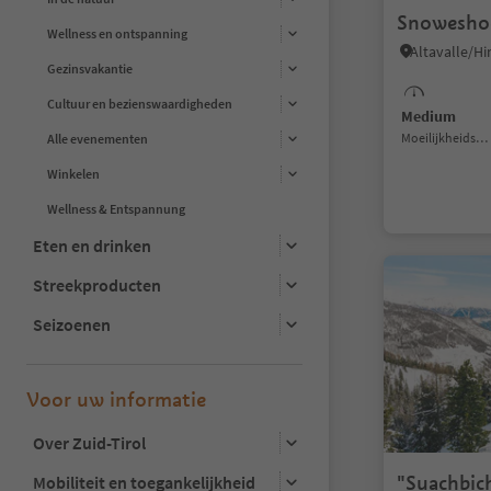
Snoweshoe
Wellness en ontspanning
Gezinsvakantie
Cultuur en bezienswaardigheden
Medium
Moeilijkheidsgraad
Alle evenementen
Winkelen
Wellness & Entspannung
Eten en drinken
Streekproducten
Seizoenen
Voor uw informatie
Over Zuid-Tirol
"Suachbic
Mobiliteit en toegankelijkheid