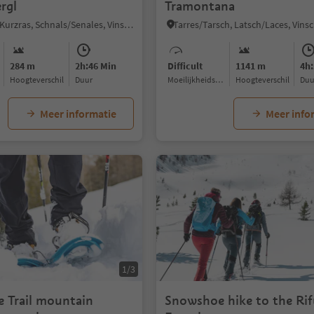
rgl
Tramontana
Maso Corto/Kurzras, Schnals/Senales, Vinschgau/Val Venosta
284 m
2h:46 Min
Difficult
1141 m
4h:
Hoogteverschil
Duur
Moeilijkheidsgraad
Hoogteverschil
Du
Meer informatie
Meer info
1/3
 Trail mountain
Snowshoe hike to the Rif