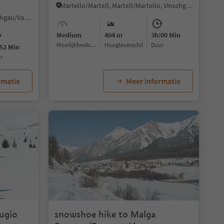
Martello/Martell, Martell/Martello, Vinschgau/Val Venosta
Tarres/Tarsch, Latsch/Laces, Vinschgau/Val Venosta
Medium
404 m
3h:00 Min
Moeilijkheidsgraad
Hoogteverschil
Duur
52 Min
ur
rmatie
Meer informatie
ugio
snowshoe hike to Malga