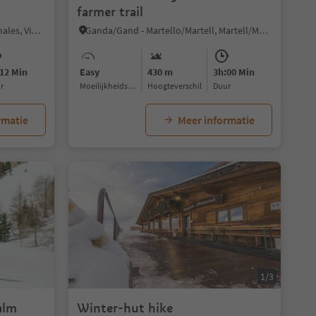
farmer trail
Madonna/Unser Frau, Schnals/Senales, Vinschgau/Val Venosta
Ganda/Gand - Martello/Martell, Martell/Martello, Vinschgau/Val Venosta
12 Min
Easy
430 m
3h:00 Min
ur
Moeilijkheidsgraad
Hoogteverschil
Duur
rmatie
Meer informatie
1/3
alm
Winter-hut hike