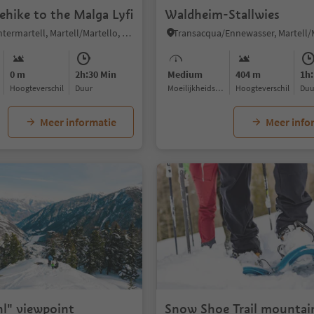
hike to the Malga Lyfi
Waldheim-Stallwies
Altavalle/Hintermartell, Martell/Martello, Vinschgau/Val Venosta
0 m
2h:30 Min
Medium
404 m
1h:
Hoogteverschil
Duur
Moeilijkheidsgraad
Hoogteverschil
Du
Meer informatie
Meer info
hl" viewpoint
Snow Shoe Trail mountai