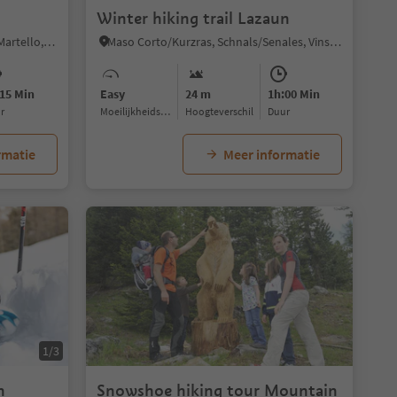
Winter hiking trail Lazaun
Transacqua/Ennewasser, Martell/Martello, Vinschgau/Val Venosta
Maso Corto/Kurzras, Schnals/Senales, Vinschgau/Val Venosta
15 Min
Easy
24 m
1h:00 Min
ur
Moeilijkheidsgraad
Hoogteverschil
Duur
rmatie
Meer informatie
1/3
n
Snowshoe hiking tour Mountain