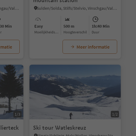
mountain station
Planol/Planeil, Mals/Malles, Vinschgau/Val Venosta
Sulden/Solda, Stilfs/Stelvio, Vinschgau/Val Venosta
30 Min
Easy
500 m
1h:40 Min
ur
Moeilijkheidsgraad
Hoogteverschil
Duur
rmatie
Meer informatie
1/3
1/2
lierteck
Ski tour Watleskreuz
Slingia/Schlinig, Mals/Malles, Vinschgau/Val Venosta