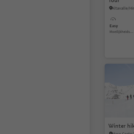
Tour
Easy
Moeilijkheidsgraad
Winter hik