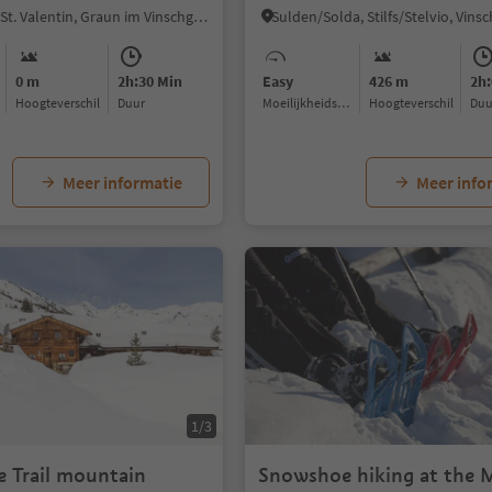
S.Valentino /St. Valentin, Graun im Vinschgau/Curon Venosta, Vinschgau/Val Venosta
0 m
2h:30 Min
Easy
426 m
2h:
Hoogteverschil
Duur
Moeilijkheidsgraad
Hoogteverschil
Du
Meer informatie
Meer info
1/3
 Trail mountain
Snowshoe hiking at the 