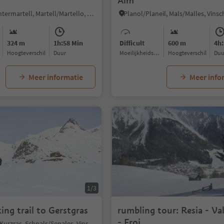
Alm
Altavalle/Hintermartell, Martell/Martello, Vinschgau/Val Venosta
324 m
1h:58 Min
Difficult
600 m
4h:
Hoogteverschil
Duur
Moeilijkheidsgraad
Hoogteverschil
Du
Meer informatie
Meer info
1/3
ing trail to Gerstgras
rumbling tour: Resia - Val
- Froj
Maso Corto/Kurzras, Schnals/Senales, Vinschgau/Val Venosta