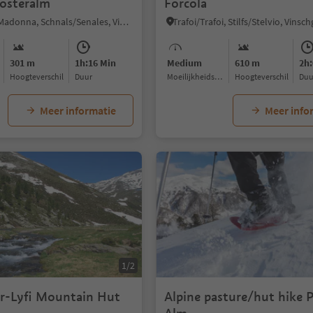
losteralm
Forcola
Unser Frau/Madonna, Schnals/Senales, Vinschgau/Val Venosta
301 m
1h:16 Min
Medium
610 m
2h:
Hoogteverschil
Duur
Moeilijkheidsgraad
Hoogteverschil
Du
Meer informatie
Meer info
1/2
er-Lyfi Mountain Hut
Alpine pasture/hut hike P