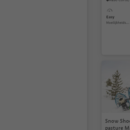
Easy
Moeilijkheidsgraad
Snow Shoe
pasture M