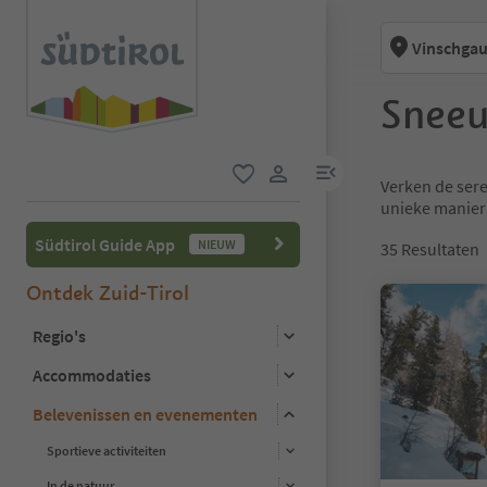
Vinschgau
Snee
menulink
Verken de ser
favoriet
gebruikerslink
unieke manier 
Südtirol Guide App
NIEUW
35
Resultaten
Ontdek Zuid-Tirol
Regio's
Accommodaties
Belevenissen en evenementen
Sportieve activiteiten
In de natuur