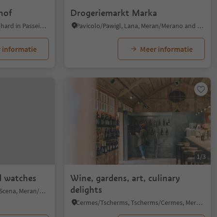
hof
Drogeriemarkt Marka
Schweinsteg/Passo, St.Leonhard in Passeier/San Leonardo in Passiria, Meran/Merano and environs
Pavicolo/Pawigl, Lana, Meran/Merano and environs
 informatie
Meer informatie
1/3
d watches
Wine, gardens, art, culinary
delights
Verdines/Verdins, Schenna/Scena, Meran/Merano and environs
Cermes/Tscherms, Tscherms/Cermes, Meran/Merano and environs