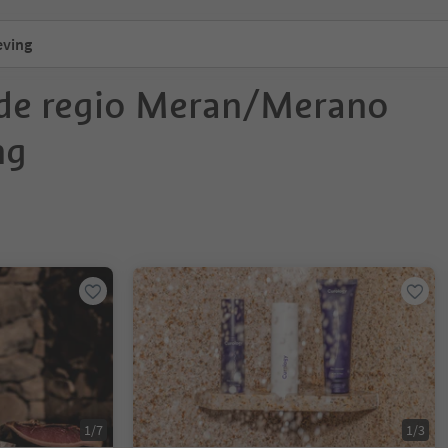
eving
 de regio Meran/Merano
ng
1/7
1/3