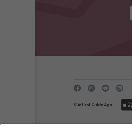
Südtirol Guide App
FAQ
Contactgegevens
Per