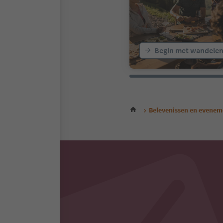
Begin met wandele
Belevenissen en evene