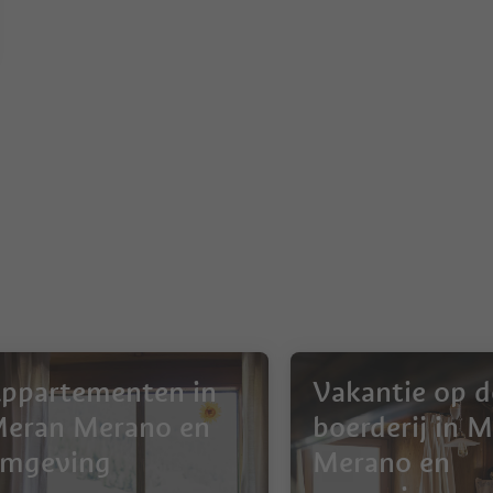
ppartementen in
Vakantie op d
eran Merano en
boerderij in 
mgeving
Merano en