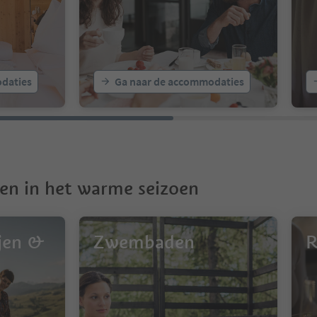
daties
Ga naar de accommodaties
en in het warme seizoen
jen &
Zwembaden
R