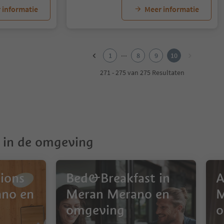
 informatie
Meer informatie
...
1
8
9
10
271 - 275 van 275 Resultaten
in de omgeving
ions
Bed&Breakfast in
A
ano en
Meran Merano en
M
omgeving
o