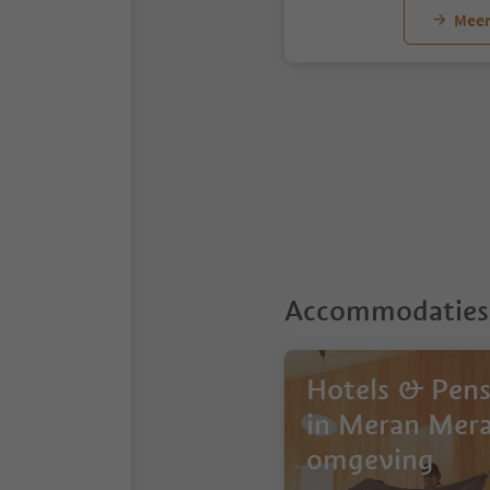
Meer
1
2
3
4
5
6
7
8
9
10
Accommodaties 
Hotels & Pens
in Meran Mer
omgeving