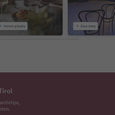
Neem plaats
Doe mee
Tirol
antietips,
pten.