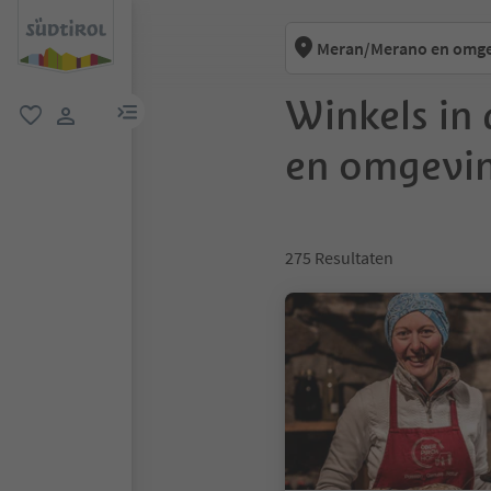
Meran/Merano en omg
Winkels in
menulink
favoriet
gebruikerslink
en omgevi
275
Resultaten