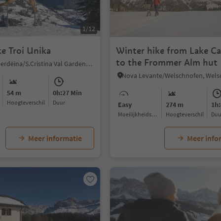
1/12
e Troi Unika
Winter hike from Lake Ca
to the Frommer Alm hut
S.Cristina Gherdëina/S.Cristina Val Gardena/S.Cristina Gherdëina/St.Christina in Gröden, S.Crestina Gherdëina/Santa Cristina Val Gardana, Dolomites Region Val Gardena
54 m
0h:27 Min
Hoogteverschil
Duur
Easy
274 m
1h:
Moeilijkheidsgraad
Hoogteverschil
Du
Meer informatie
Meer info