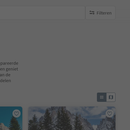
Filteren
geen actieve filters
repareerde
en geniet
van de
ndelen