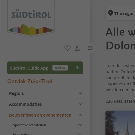
The regio
Alle 
Dolo
menulink
favoriet
gebruikerslink
Leer de rustig
Südtirol Guide App
NIEUW
paden. Ontdek 
van jezelf en 
Ontdek Zuid-Tirol
skipistes en 
worden een be
Regio's
220
Resultate
Accommodaties
Belevenissen en evenementen
Sportieve activiteiten
In de natuur