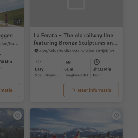
1/2
eggen
La Ferata – The old railway line
featuring Bronze Sculptures and
Obereggen/Obereggen, Deutschnofen/Nova Ponente, Dolomites Region Eggental
Snow Depths - Winter
Selva/Sëlva/Wolkenstein/Sëlva, Urtijëi/Ortisei, Dolomites Region Val Gardena
30 Min
ur
Easy
61 m
2h:31 Min
Moeilijkheidsgraad
Hoogteverschil
Duur
rmatie
Meer informatie