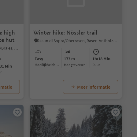
e high
Winter hike: Nössler trail
te hut
Rasun di Sopra/Oberrasen, Rasen-Antholz/Rasun Anterselva, Dolomites Region Kronplatz/Plan de Corones
Braies di Fuori/Ausserprags, Prags/Braies, Dolomites Region 3 Zinnen
Easy
173 m
1h:18 Min
Moeilijkheidsgraad
Hoogteverschil
Duur
31 Min
ur
rmatie
Meer informatie