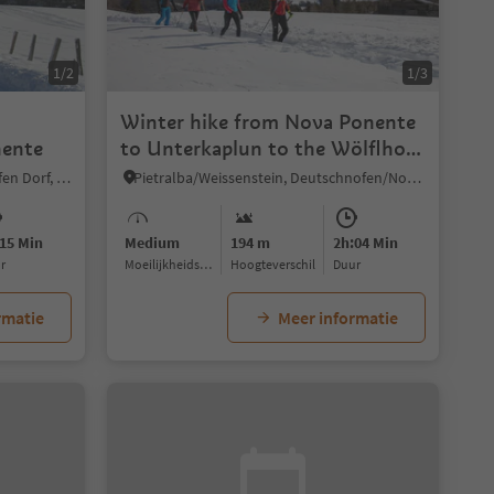
1/2
1/3
n
Winter hike from Nova Ponente
nente
to Unterkaplun to the Wölflhof
farm
Nova Ponente Centro/Deutschnofen Dorf, Deutschnofen/Nova Ponente, Dolomites Region Eggental
Pietralba/Weissenstein, Deutschnofen/Nova Ponente, Dolomites Region Eggental
15 Min
Medium
194 m
2h:04 Min
ur
Moeilijkheidsgraad
Hoogteverschil
Duur
rmatie
Meer informatie