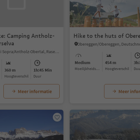
ke: Camping Antholz-
Hike to the huts of Ober
rselva
Anterselva di Sopra/Antholz-Obertal, Rasen-Antholz/Rasun Anterselva, Dolomites Region Kronplatz/Plan de Corones
Medium
454 m
3h:
Moeilijkheidsgraad
Hoogteverschil
Du
360 m
1h:45 Min
Hoogteverschil
Duur
Meer informatie
Meer info