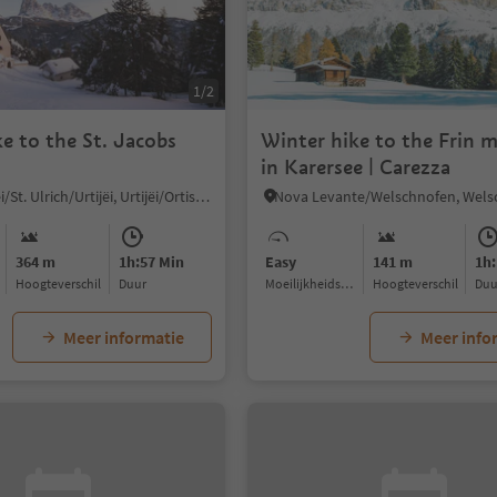
1/2
e to the St. Jacobs
Winter hike to the Frin
in Karersee | Carezza
Ortisei/Urtijëi/St. Ulrich/Urtijëi, Urtijëi/Ortisei, Dolomites Region Val Gardena
364 m
1h:57 Min
Easy
141 m
1h:
Hoogteverschil
Duur
Moeilijkheidsgraad
Hoogteverschil
Du
Meer informatie
Meer info