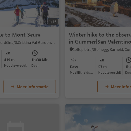
1/16
ke to Mont Sëura
Winter hike to the obser
in Gummer|San Valentin
S.Cristina Gherdëina/S.Cristina Val Gardena/S.Cristina Gherdëina/St.Christina in Gröden, S.Crestina Gherdëina/Santa Cristina Val Gardana, Dolomites Region Val Gardena
419 m
1h:30 Min
Hoogteverschil
Duur
Easy
57 m
1h:
Moeilijkheidsgraad
Hoogteverschil
Du
Meer informatie
Meer info