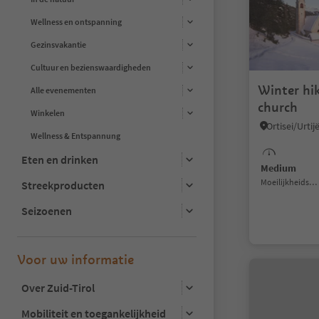
Wellness en ontspanning
Gezinsvakantie
Cultuur en bezienswaardigheden
Winter hik
Alle evenementen
church
Winkelen
Wellness & Entspannung
Eten en drinken
Medium
Moeilijkheidsgraad
Streekproducten
Seizoenen
Voor uw informatie
Over Zuid-Tirol
Mobiliteit en toegankelijkheid