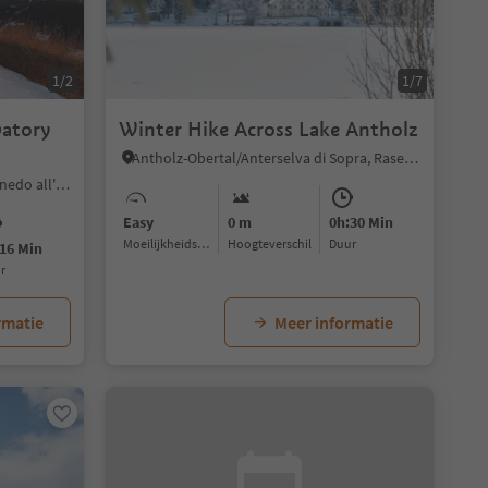
1/2
1/7
vatory
Winter Hike Across Lake Antholz
o
Antholz-Obertal/Anterselva di Sopra, Rasen-Antholz/Rasun Anterselva, Dolomites Region Kronplatz/Plan de Corones
Collepietra/Steinegg, Karneid/Cornedo all'Isarco, Dolomites Region Eggental
Easy
0 m
0h:30 Min
Moeilijkheidsgraad
Hoogteverschil
Duur
16 Min
ur
rmatie
Meer informatie