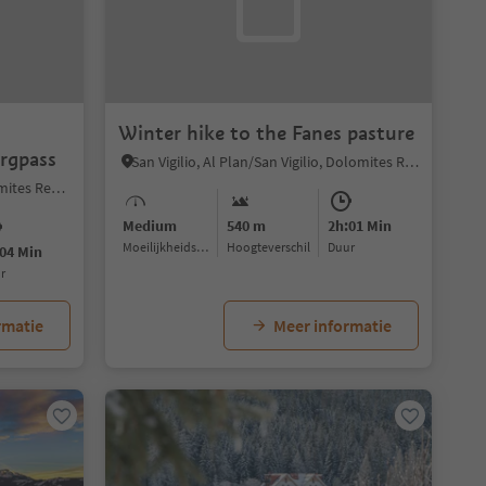
-
Winter hike to the Fanes pasture
rgpass
San Vigilio, Al Plan/San Vigilio, Dolomites Region Kronplatz/Plan de Corones
Sesto/Sexten, Sexten/Sesto, Dolomites Region 3 Zinnen
Medium
540 m
2h:01 Min
Moeilijkheidsgraad
Hoogteverschil
Duur
04 Min
ur
rmatie
Meer informatie