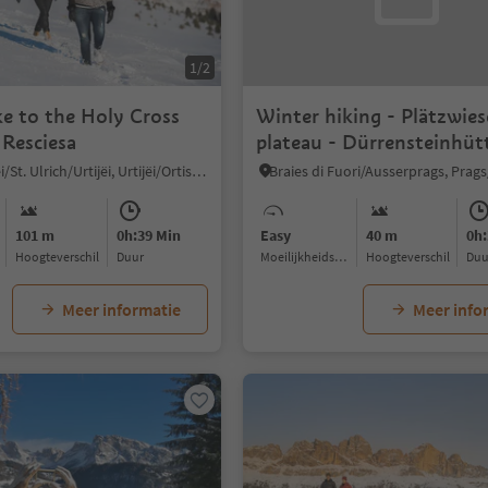
1/2
ke to the Holy Cross
Winter hiking - Plätzwies
 Resciesa
plateau - Dürrensteinhüt
Ortisei/Urtijëi/St. Ulrich/Urtijëi, Urtijëi/Ortisei, Dolomites Region Val Gardena
101 m
0h:39 Min
Easy
40 m
0h:
Hoogteverschil
Duur
Moeilijkheidsgraad
Hoogteverschil
Du
Meer informatie
Meer info