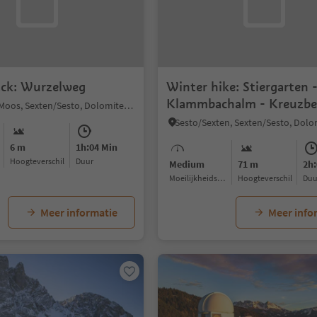
ack: Wurzelweg
Winter hike: Stiergarten 
Klammbachalm - Kreuzbe
S.Giuseppe/Moos, Sexten/Sesto, Dolomites Region 3 Zinnen
6 m
1h:04 Min
Hoogteverschil
Duur
Medium
71 m
2h:
Moeilijkheidsgraad
Hoogteverschil
Du
Meer informatie
Meer info