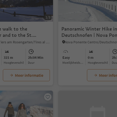
1/3
 walk to the
Panoramic Winter Hike i
 and to the St.
Deutschnofen | Nova Po
chapel
Tires/Tiers, Tiers am Rosengarten/Tires al Catinaccio, Dolomites Region Seiser Alm
321 m
2h:04 Min
Easy
0 m
2h:
Hoogteverschil
Duur
Moeilijkheidsgraad
Hoogteverschil
Du
Meer informatie
Meer info