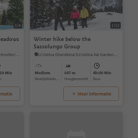
1/4
1/12
 meadows
Winter hike below the
Sassolungo Group
Nova Levante/Welschnofen, Welschnofen/Nova Levante, Dolomites Region Eggental
S.Cristina Gherdëina/S.Cristina Val Gardena/S.Cristina Gherdëina/St.Christina in Gröden, S.Crestina Gherdëina/Santa Cristina Val Gardana, Dolomites Region Val Gardena
10 Min
Medium
647 m
4h:00 Min
ur
Moeilijkheidsgraad
Hoogteverschil
Duur
rmatie
Meer informatie