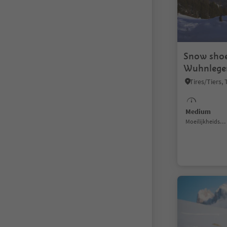
Snow shoe
Wuhnleger
Sebastian 
Medium
Moeilijkheidsgraad