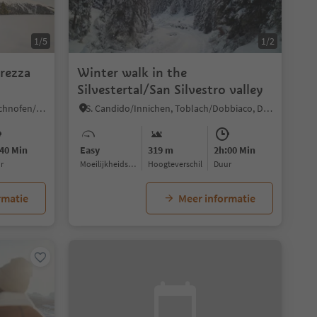
1/5
1/2
rezza
Winter walk in the
Silvestertal/San Silvestro valley
Nova Levante/Welschnofen, Welschnofen/Nova Levante, Dolomites Region Eggental
S. Candido/Innichen, Toblach/Dobbiaco, Dolomites Region 3 Zinnen
40 Min
Easy
319 m
2h:00 Min
ur
Moeilijkheidsgraad
Hoogteverschil
Duur
rmatie
Meer informatie