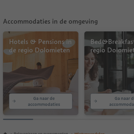
7
8
Accommodaties in de omgeving
Hotels & Pensions in
Bed&Breakfast
de regio Dolomieten
regio Dolomie
Ga naar de
Ga naar d
accommodaties
accommodat
Belevenissen en evenementen
Winterwandelen