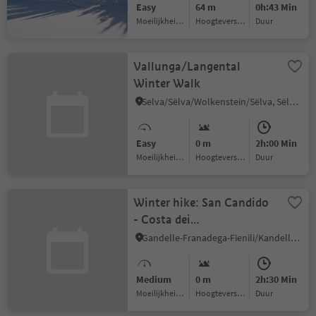
Easy
64 m
0h:43 Min
Moeilijkheidsgraad
Hoogteverschil
Duur
Vallunga/Langental
Winter Walk
Selva/Sëlva/Wolkenstein/Sëlva, Sëlva/Selva di Val Gardena, Dolomites Region Val Gardena
Easy
0 m
2h:00 Min
Moeilijkheidsgraad
Hoogteverschil
Duur
Winter hike: San Candido
- Costa dei
Nosellari/Haselsberg -
Gandelle-Franadega-Fienili/Kandellen-Frondeigen-Stadlern, Toblach/Dobbiaco, Dolomites Region 3 Zinnen
Dobbiaco
Medium
0 m
2h:30 Min
Moeilijkheidsgraad
Hoogteverschil
Duur