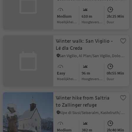
Medium
610 m
2h:25 Min
Moeilijkheidsgraad
Hoogteverschil
Duur
Winter walk: San Vigilio -
Lé dla Creda
San Vigilio, Al Plan/San Vigilio, Dolomites Region Kronplatz/Plan de Corones
Easy
96 m
0h:55 Min
Moeilijkheidsgraad
Hoogteverschil
Duur
Winter hike from Saltria
to Zallinger refuge
Alpe di Siusi/Seiseralm, Kastelruth/Castelrotto, Dolomites Region Seiser Alm
Medium
382 m
2h:40 Min