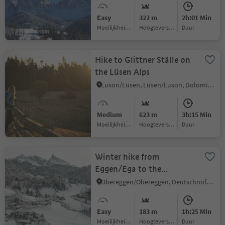
Easy
322 m
2h:01 Min
Moeilijkheidsgraad
Hoogteverschil
Duur
Hike to Glittner Ställe on
the Lüsen Alps
Luson/Lüsen, Lüsen/Luson, Dolomites Region Lüsen Villnöss
Medium
623 m
3h:15 Min
Moeilijkheidsgraad
Hoogteverschil
Duur
Winter hike from
Eggen/Ega to the
Grotthof
Obereggen/Obereggen, Deutschnofen/Nova Ponente, Dolomites Region Eggental
Easy
183 m
1h:25 Min
Moeilijkheidsgraad
Hoogteverschil
Duur