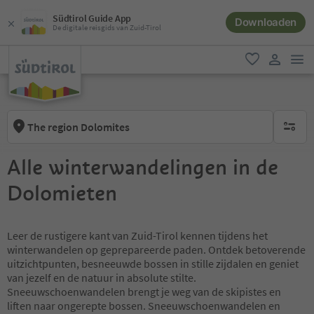
Südtirol Guide App
Downloaden
De digitale reisgids van Zuid-Tirol
men
favoriet
gebruike
The region Dolomites
geen act
Alle winterwandelingen in de
Dolomieten
Leer de rustigere kant van Zuid-Tirol kennen tijdens het
winterwandelen op geprepareerde paden. Ontdek betoverende
uitzichtpunten, besneeuwde bossen in stille zijdalen en geniet
van jezelf en de natuur in absolute stilte.
Sneeuwschoenwandelen brengt je weg van de skipistes en
liften naar ongerepte bossen. Sneeuwschoenwandelen en