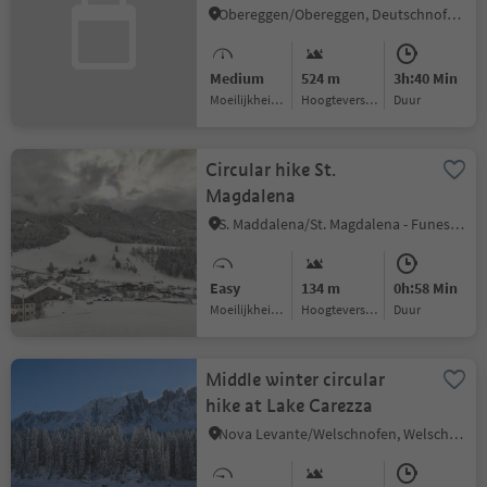
Eggentaler Almen
Obereggen/Obereggen, Deutschnofen/Nova Ponente, Dolomites Region Eggental
Medium
524 m
3h:40 Min
Moeilijkheidsgraad
Hoogteverschil
Duur
Circular hike St.
Magdalena
S. Maddalena/St. Magdalena - Funes/Villnöss, Villnöss/Funes, Dolomites Region Lüsen Villnöss
Easy
134 m
0h:58 Min
Moeilijkheidsgraad
Hoogteverschil
Duur
Middle winter circular
hike at Lake Carezza
Nova Levante/Welschnofen, Welschnofen/Nova Levante, Dolomites Region Eggental