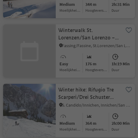
Medium
344 m
2h:31 Min
Moeilijkheidsgraad
Hoogteverschil
Duur
Winterwalk St.
Lorenzen/San Lorenzo –
Maria Saalen/Maria Sares
Fassing/Fassine, St.Lorenzen/San Lorenzo di Sebato, Dolomites Region Kronplatz/Plan de Corones
Easy
176 m
1h:19 Min
Moeilijkheidsgraad
Hoogteverschil
Duur
Winter hike: Rifugio Tre
Scarperi/Drei Schuster
Hütte Mountain Hut
S. Candido/Innichen, Innichen/San Candido, Dolomites Region 3 Zinnen
Medium
364 m
2h:00 Min
Moeilijkheidsgraad
Hoogteverschil
Duur