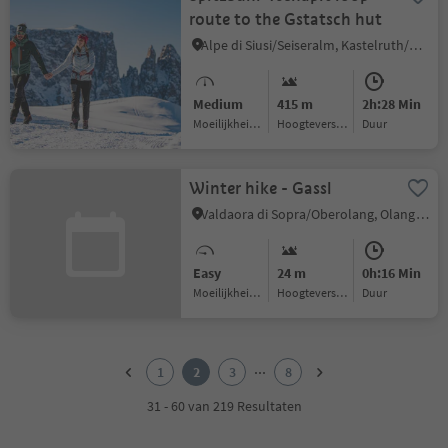
route to the Gstatsch hut
Alpe di Siusi/Seiseralm, Kastelruth/Castelrotto, Dolomites Region Seiser Alm
Medium
415 m
2h:28 Min
Moeilijkheidsgraad
Hoogteverschil
Duur
Winter hike - Gassl
Valdaora di Sopra/Oberolang, Olang/Valdaora, Dolomites Region Kronplatz/Plan de Corones
Easy
24 m
0h:16 Min
Moeilijkheidsgraad
Hoogteverschil
Duur
1
2
...
1
2
3
8
3
4
31 - 60 van 219 Resultaten
5
6