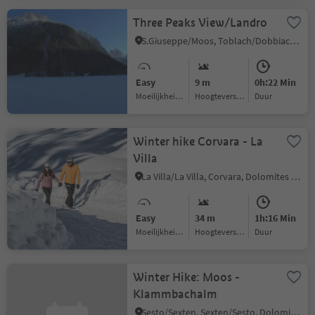
Three Peaks View/Landro
S.Giuseppe/Moos, Toblach/Dobbiaco, Dolomites Region 3 Zinnen
Easy
9 m
0h:22 Min
Moeilijkheidsgraad
Hoogteverschil
Duur
Winter hike Corvara - La
Villa
La Villa/La Villa, Corvara, Dolomites Region Alta Badia
Easy
34 m
1h:16 Min
Moeilijkheidsgraad
Hoogteverschil
Duur
Winter Hike: Moos -
Klammbachalm
Sesto/Sexten, Sexten/Sesto, Dolomites Region 3 Zinnen