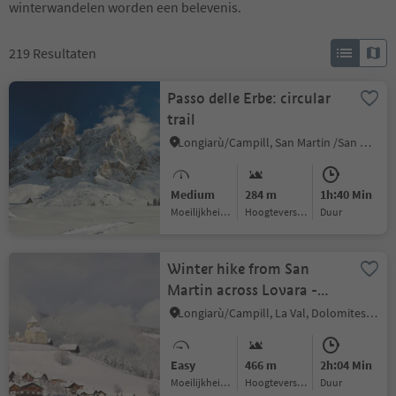
winterwandelen worden een belevenis.
219
Resultaten
Passo delle Erbe: circular
trail
Longiarù/Campill, San Martin /San Martino, Dolomites Region Kronplatz/Plan de Corones
Medium
284 m
1h:40 Min
Moeilijkheidsgraad
Hoogteverschil
Duur
Winter hike from San
Martin across Lovara -
Preroman to Costa and
Longiarù/Campill, La Val, Dolomites Region Alta Badia
back
Easy
466 m
2h:04 Min
Moeilijkheidsgraad
Hoogteverschil
Duur