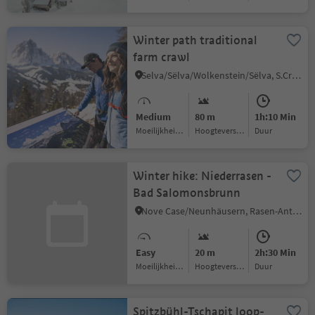
Winter path traditional
farm crawl
Selva/Sëlva/Wolkenstein/Sëlva, S.Crestina Gherdëina/Santa Cristina Val Gardana, Dolomites Region Val Gardena
Medium
80 m
1h:10 Min
Moeilijkheidsgraad
Hoogteverschil
Duur
Winter hike: Niederrasen -
Bad Salomonsbrunn
Nove Case/Neunhäusern, Rasen-Antholz/Rasun Anterselva, Dolomites Region Kronplatz/Plan de Corones
Easy
20 m
2h:30 Min
Moeilijkheidsgraad
Hoogteverschil
Duur
Spitzbühl-Tschapit loop-