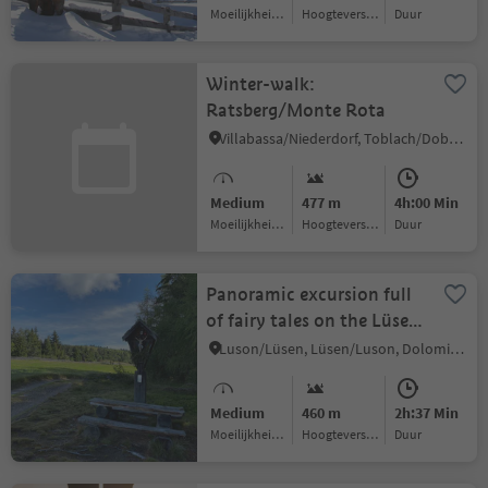
Moeilijkheidsgraad
Hoogteverschil
Duur
Winter-walk:
Ratsberg/Monte Rota
Villabassa/Niederdorf, Toblach/Dobbiaco, Dolomites Region 3 Zinnen
Medium
477 m
4h:00 Min
Moeilijkheidsgraad
Hoogteverschil
Duur
Panoramic excursion full
of fairy tales on the Lüsen
Alps
Luson/Lüsen, Lüsen/Luson, Dolomites Region Lüsen Villnöss
Medium
460 m
2h:37 Min
Moeilijkheidsgraad
Hoogteverschil
Duur