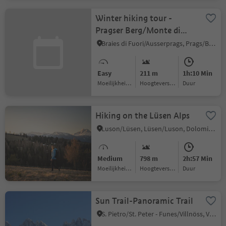
Winter hiking tour -
Pragser Berg/Monte di
Braies
Braies di Fuori/Ausserprags, Prags/Braies, Dolomites Region 3 Zinnen
Easy
211 m
1h:10 Min
Moeilijkheidsgraad
Hoogteverschil
Duur
Hiking on the Lüsen Alps
Luson/Lüsen, Lüsen/Luson, Dolomites Region Lüsen Villnöss
Medium
798 m
2h:57 Min
Moeilijkheidsgraad
Hoogteverschil
Duur
Sun Trail-Panoramic Trail
S. Pietro/St. Peter - Funes/Villnöss, Villnöss/Funes, Dolomites Region Lüsen Villnöss