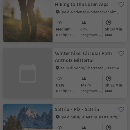
Hiking to the Lüsen Alps
Alpe di Rodengo/Rodenecker Alm, Lüsen/Luson, Dolomites Region Lüsen Villnöss
Medium
0 m
5h:00 Min
Moeilijkheidsgraad
Hoogteverschil
Duur
Winter hike: Circular Path
Antholz Mittertal
Rasun di Sopra/Oberrasen, Rasen-Antholz/Rasun Anterselva, Dolomites Region Kronplatz/Plan de Corones
Easy
147 m
1h:22 Min
Moeilijkheidsgraad
Hoogteverschil
Duur
Saltria - Piz - Saltria
Alpe di Siusi/Seiseralm, Kastelruth/Castelrotto, Dolomites Region Seiser Alm