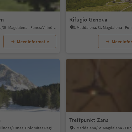
lm
Rifugio Genova
S. Maddalena/St. Magdalena - Funes/Villnöss, Villnöss/Funes, Dolomites Region Lüsen Villnöss
Meer informatie
Meer info
e
Treffpunkt Zans
Colle/Koll, Villnöss/Funes, Dolomites Region Lüsen Villnöss