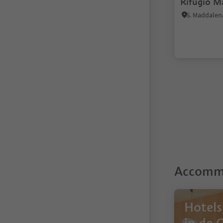
Rifugio M
1
Accommo
Hotels