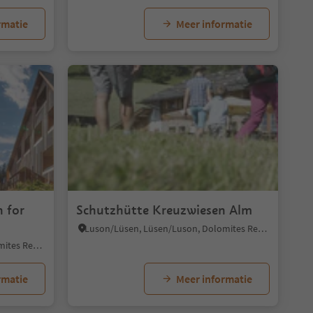
rmatie
Meer informatie
1/7
 for
Schutzhütte Kreuzwiesen Alm
Luson/Lüsen, Lüsen/Luson, Dolomites Region Lüsen Villnöss
Luson/Lüsen, Lüsen/Luson, Dolomites Region Lüsen Villnöss
rmatie
Meer informatie