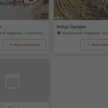
1/3
m
Malga Gampen
S. Maddalena/St. Magdalena - Funes/Villnöss, Villnöss/Funes, Dolomites Region Lüsen Villnöss
Meer informatie
Meer info