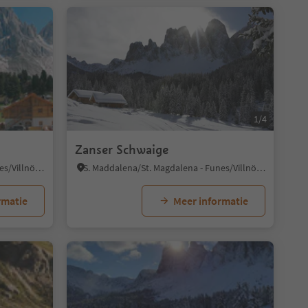
1/6
1/4
Zanser Schwaige
S. Maddalena/St. Magdalena - Funes/Villnöss, Villnöss/Funes, Dolomites Region Lüsen Villnöss
S. Maddalena/St. Magdalena - Funes/Villnöss, Villnöss/Funes, Dolomites Region Lüsen Villnöss
rmatie
Meer informatie