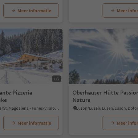
Meer informatie
Meer info
1/2
ante Pizzeria
Oberhauser Hütte Passion
nke
Nature
S. Maddalena/St. Magdalena - Funes/Villnöss, Villnöss/Funes, Dolomites Region Lüsen Villnöss
Meer informatie
Meer info