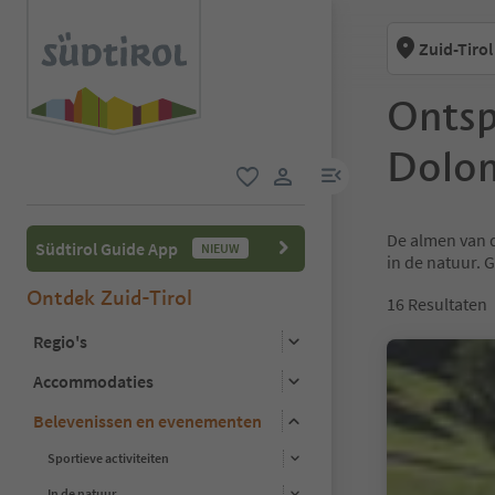
Zuid-Tirol
Ontsp
Dolom
menulink
favoriet
gebruikerslink
De almen van 
Südtirol Guide App
NIEUW
in de natuur. G
Ontdek Zuid-Tirol
16
Resultaten
Regio's
Accommodaties
Belevenissen en evenementen
Sportieve activiteiten
In de natuur