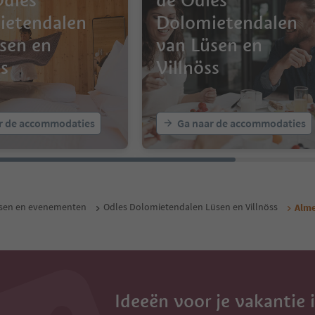
Odles
de Odles
ietendalen
Dolomietendalen
sen en
van Lüsen en
ss
Villnöss
r de accommodaties
Ga naar de accommodaties
ssen en evenementen
Odles Dolomietendalen Lüsen en Villnöss
Alm
Ideeën voor je vakantie 