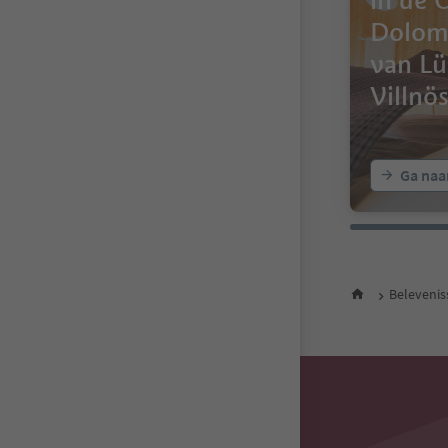
in de 
Dolom
van Lü
Villnö
Ga naa
Beleveni