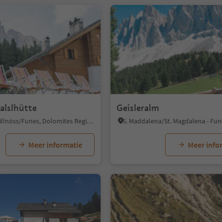
1/5
alslhütte
Geisleralm
Colle/Koll, Villnöss/Funes, Dolomites Region Lüsen Villnöss
Meer informatie
Meer info