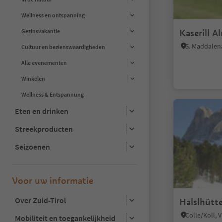
Wellness en ontspanning
Kaserill A
Gezinsvakantie
Cultuur en bezienswaardigheden
Alle evenementen
Winkelen
Wellness & Entspannung
Eten en drinken
Streekproducten
Seizoenen
Voor uw informatie
Over Zuid-Tirol
Halslhütt
Mobiliteit en toegankelijkheid