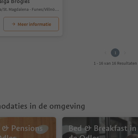
alga Brogles
S. Maddalena/St. Magdalena - Funes/Villnöss, Villnöss/Funes, Dolomites Region Lüsen Villnöss
Meer informatie
1
1 - 16 van 16 Resultaten
daties in de omgeving
 & Pensions
Bed & Breakfast in