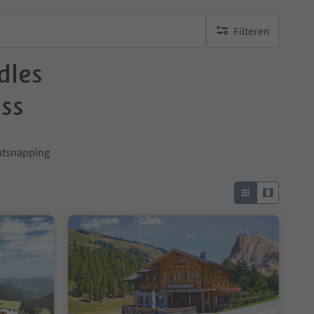
Filteren
geen actieve filters
dles
ss
ontsnapping