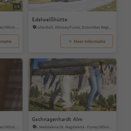
1/4
Edelweißhütte
S. Maddalena/St. Magdalena - Funes/Villnöss, Villnöss/Funes, Dolomites Region Lüsen Villnöss
Colle/Koll, Villnöss/Funes, Dolomites Region Lüsen Villnöss
rmatie
Meer informatie
1/8
Gschnagenhardt Alm
S. Maddalena/St. Magdalena - Funes/Villnöss, Villnöss/Funes, Dolomites Region Lüsen Villnöss
S. Maddalena/St. Magdalena - Funes/Villnöss, Villnöss/Funes, Dolomites Region Lüsen Villnöss