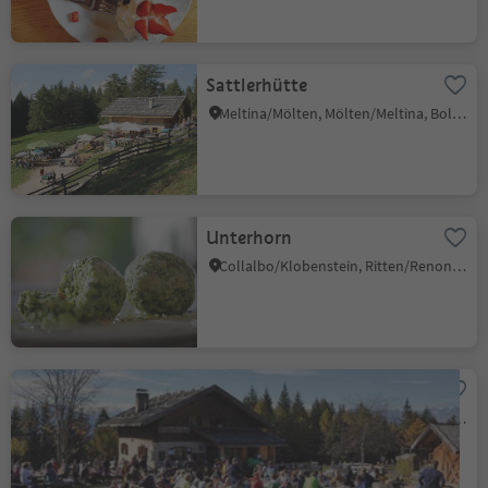
Sattlerhütte
Meltina/Mölten, Mölten/Meltina, Bolzano/Bozen and environs
Unterhorn
Collalbo/Klobenstein, Ritten/Renon, Bolzano/Bozen and environs
Gschnoferstall
Frassineto/Verschneid, Mölten/Meltina, Bolzano/Bozen and environs