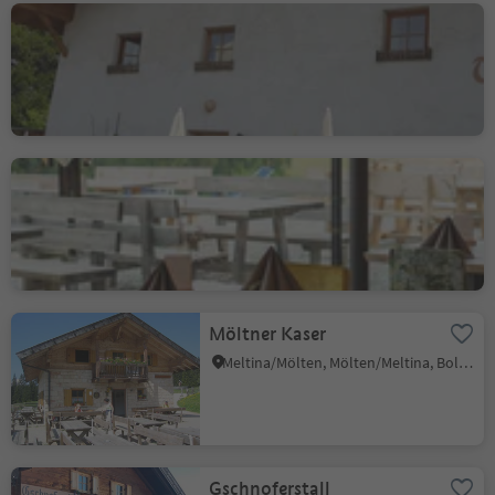
Gasthaus Tschaufen
Frassineto/Verschneid, Mölten/Meltina, Bolzano/Bozen and environs
Berggasthof
Lanzenschuster
Valas/Flaas, Jenesien/San Genesio Atesino, Bolzano/Bozen and environs
Möltner Kaser
Meltina/Mölten, Mölten/Meltina, Bolzano/Bozen and environs
Gschnoferstall