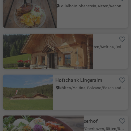
Collalbo/Klobenstein, Ritten/Renon, Bolzano/Bozen and environs
Lingeralm
Meltina/Mölten, Mölten/Meltina, Bolzano/Bozen and environs
Hofschank Lingeralm
Mölten/Meltina, Bolzano/Bozen and environs
Hofkaffee Kaserhof
Soprabolzano/Oberbozen, Ritten/Renon, Bolzano/Bozen and environs