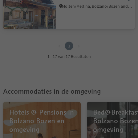
Mölten/Meltina, Bolzano/Bozen and environs
1
1
1 - 17 van 17 Resultaten
Accommodaties in de omgeving
Hotels & Pensions in
Bed&Breakfast
Bolzano Bozen en
Bolzano Bozen
omgeving
omgeving