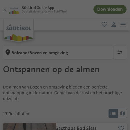
Südtirol Guide App
Downloaden
De digitale reisgids van Zuid-Tirol
men
favoriet
gebruike
Bolzano/Bozen en omgeving
geen act
Ontspannen op de almen
De almen van Bozen en omgeving bieden een perfecte
ontsnapping in de natuur. Geniet van de rust en het prachtige
uitzicht.
17
Resultaten
Gasthaus Bad Siess